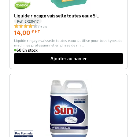
Liquide rinçage vaisselle toutes eaux 5 L
Ref:
EXE0417
7 avis
14,00
14,00
€ HT
€
r
Liquide rinçage vaisselle toutes eaux s’utilise pour tous types de
HT
machines professionnel en phase de rin…
60 En stock
Ajouter au panier
erie
rbant
-100%
r