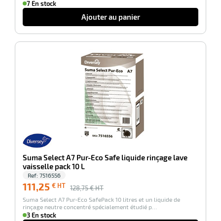
7 En stock
elle
Ajouter au panier
-14%
r
it
tien
Suma Select A7 Pur-Eco Safe liquide rinçage lave
ne
vaisselle pack 10 L
Ref:
7516556
111,25
€ HT
128,75
€ HT
Suma Select A7 Pur-Eco SafePack 10 litres et un liquide de
rinçage neutre concentré spécialement étudié p…
3 En stock
r