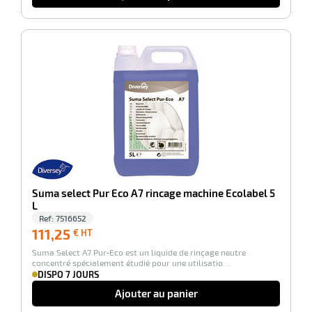
-100%
r
Suma select Pur Eco A7 rincage machine Ecolabel 5
ction
L
duelle
Ref:
7516652
111,25
ments
111,25
€ HT
€
ssures
Suma Select A7 Pur-Eco est un liquide de rinçage neutre
HT
concentré spécialement étudié pour une utilisatio…
DISPO 7 JOURS
Ajouter au panier