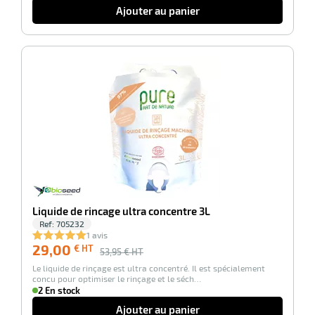
Ajouter au panier
it
tien
-46%
ule
r
it
ne
r
Liquide de rincage ultra concentre 3L
Ref:
705232
1 avis
n
29,00
€ HT
53,95
€ HT
fectant
Le liquide de rinçage est ultra concentré. Il est spécialement
concu pour optimiser le rinçage et le séch…
2 En stock
Ajouter au panier