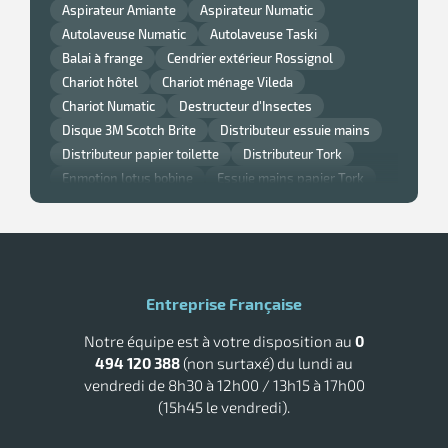
Aspirateur Amiante
Aspirateur Numatic
Autolaveuse Numatic
Autolaveuse Taski
Balai à frange
Cendrier extérieur Rossignol
Chariot hôtel
Chariot ménage Vileda
Chariot Numatic
Destructeur d'Insectes
Disque 3M Scotch Brite
Distributeur essuie mains
Distributeur papier toilette
Distributeur Tork
Enmotion lotus bobine
Essuie mains papier Tork
Gant nitrile
Lavette super chicopee
Monobrosse
Monobrosse Taski
Nappe et serviette de table Noel
Nappe jetable
Papier Smart One Tork
Poubelle cuisine Rossignol
Poubelle murale
Poubelle Rossignol
Poubelle Rubbermaid
Entreprise Française
Raclette vitre professionnelle
Sèche main air pulsé
Notre équipe est à votre disposition au
0
Tork savon
494 120 388
(non surtaxé) du lundi au
vendredi de 8h30 à 12h00 / 13h15 à 17h00
(15h45 le vendredi).