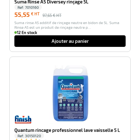
Suma Rinse A5 Diversey rinçage 5L
Ref:
7010160
55,55
€ HT
97,65
€ HT
Suma rinse A5 additif de rinçage neutre en bidon de 5L. Suma
Rinse A5 est un produit de rinçage neutre p…
12 En stock
Ajouter au panier
-100%
r
tien
ette
e
r
Quantum rincage professionnel lave vaisselle 5 L
Ref:
30150120