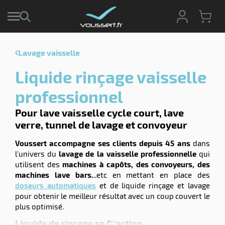
Lavage vaisselle
r
Liquide rinçage vaisselle
r
cte
professionnel
ets
Pour lave vaisselle cycle court, lave
r
yage
verre, tunnel de lavage et convoyeur
if
age
elle
r
Voussert accompagne ses clients depuis 45 ans
dans
le
iel
l'univers du
lavage de la vaisselle professionnelle
qui
utilisent des
machines à capôts, des convoyeurs, des
oyage
r
machines lave bars.
..etc en mettant en place des
erie
pement
doseurs automatiques
et de liquide rinçage et lavage
ot
pour obtenir le meilleur résultat avec un coup couvert le
x
r
plus optimisé.
ène
its
agement
retien
Liquide de rinçage sa fonction