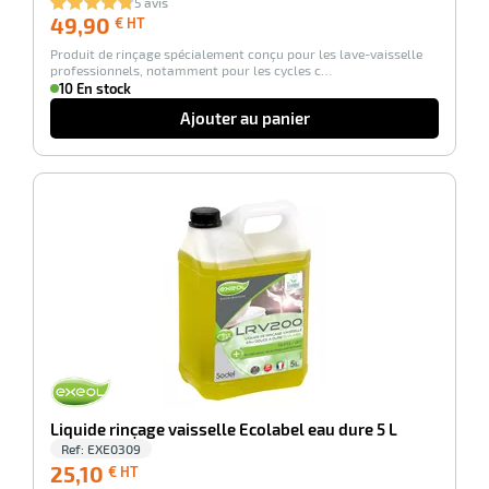
5 avis
49,90
49,90
€ HT
€
tien
Produit de rinçage spécialement conçu pour les lave-vaisselle
HT
aire
professionnels, notamment pour les cycles c…
10 En stock
Ajouter au panier
-100%
r
tien
ce
Liquide rinçage vaisselle Ecolabel eau dure 5 L
r
Ref:
EXE0309
25,10
25,10
€ HT
€