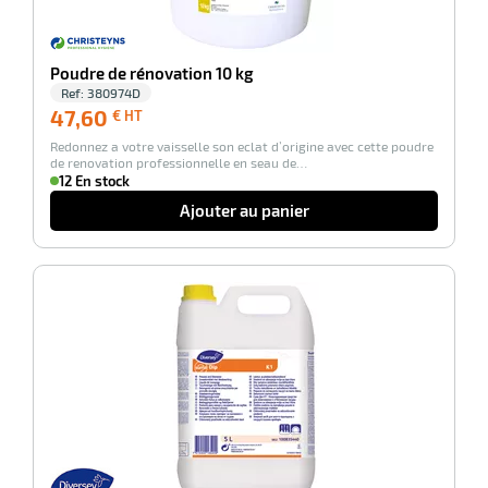
tien
Poudre de rénovation 10 kg
uet
Ref:
380974D
47,60
47,60
€ HT
€
Redonnez a votre vaisselle son eclat d’origine avec cette poudre
HT
de renovation professionnelle en seau de…
12 En stock
Ajouter au panier
r
-26%
tien