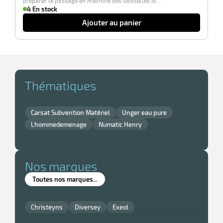
préparer le passage en machine des vaisselles di…
elle
4 En stock
Ajouter au panier
Thématiques
r
Carsat Subvention Matériel
Unger eau pure
Lhommedemenage
Numatic Henry
it
tien
Nos marques
ne
Toutes nos marques...
Christeyns
Diversey
Exeol
r