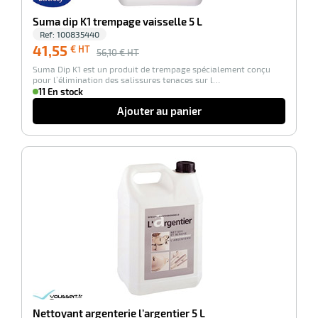
Suma dip K1 trempage vaisselle 5 L
Ref:
100835440
41,55
€ HT
56,10
€ HT
Suma Dip K1 est un produit de trempage spécialement conçu
pour l’élimination des salissures tenaces sur l…
11 En stock
Ajouter au panier
-100%
r
tien
ette
e
r
Nettoyant argenterie l’argentier 5 L