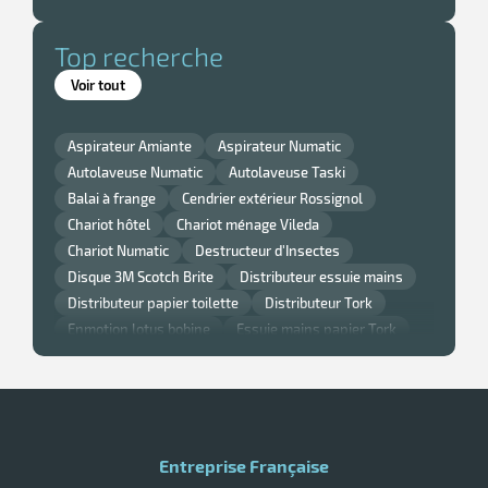
Top recherche
it
Voir tout
tien
ule
r
Aspirateur Amiante
Aspirateur Numatic
Autolaveuse Numatic
Autolaveuse Taski
Balai à frange
Cendrier extérieur Rossignol
Chariot hôtel
Chariot ménage Vileda
it
ne
Chariot Numatic
Destructeur d'Insectes
Disque 3M Scotch Brite
Distributeur essuie mains
r
Distributeur papier toilette
Distributeur Tork
Enmotion lotus bobine
Essuie mains papier Tork
Gant nitrile
Lavette super chicopee
Monobrosse
n
Monobrosse Taski
Nappe et serviette de table Noel
fectant
Nappe jetable
Papier Smart One Tork
Poubelle cuisine Rossignol
Poubelle murale
Poubelle Rossignol
Poubelle Rubbermaid
Entreprise Française
Raclette vitre professionnelle
Sèche main air pulsé