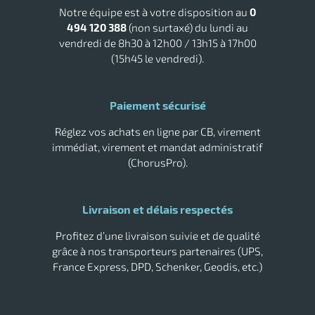
Notre équipe est à votre disposition au
0
Tork savon
494 120 388
(non surtaxé) du lundi au
vendredi de 8h30 à 12h00 / 13h15 à 17h00
(15h45 le vendredi).
Paiement sécurisé
Réglez vos achats en ligne par CB, virement
immédiat, virement et mandat administratif
r
(ChorusPro).
ction
Livraison et délais respectés
duelle
ments
Profitez d’une livraison suivie et de qualité
ssures
grâce à nos transporteurs partenaires (UPS,
France Express, DPD, Schenker, Geodis, etc.)