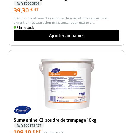
Ref:
56020501
39,30
39,30
€ HT
tien
€
aire
Idéal pour nettoyer te redonner leur éclat aux couverts en
HT
argent en restauration mais aussi pour usage d…
7 En stock
Ajouter au panier
r
-37%
tien
ce
Suma shine K2 poudre de trempage 10kg
r
Ref:
100873427
109,10
€ HT