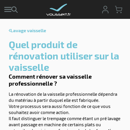
Lavage vaisselle
r
Quel produit de
r
cte
rénovation utiliser sur la
ets
vaisselle
r
yage
if
age
Comment rénover sa vaisselle
elle
professionnelle ?
r
le
iel
La rénovation de la vaisselle professionnelle dépendra
oyage
r
du matériau à partir duquel elle est fabriquée.
erie
pement
Votre processus sera aussi fonction de ce que vous
ot
souhaitez avoir comme action.
x
r
Il faut distinguer le trempage comme étant un pré lavage
ène
its
avant passage en machine de certains plats ou
agement
retien