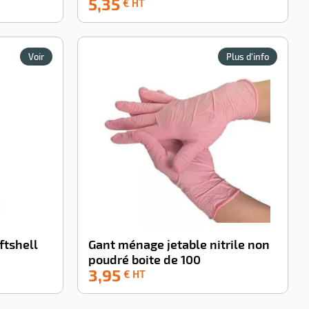
5,35
-100%
€ HT
Voir
Plus d'info
ftshell
Gant ménage jetable nitrile non
poudré boite de 100
3,95
-100%
€ HT