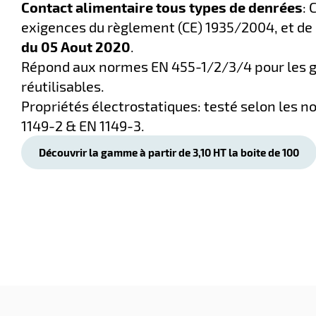
Contact alimentaire tous types de denrées
:
exigences du règlement (CE) 1935/2004, et de
du 05 Aout 2020
.
Répond aux normes EN 455-1/2/3/4 pour les 
réutilisables.
Propriétés électrostatiques: testé selon les n
1149-2 & EN 1149-3.
9,95
€
-100%
Ajouter
Découvrir la gamme à partir de 3,10 HT la boite de 100
HT
MASQUE FFP2
KOLMI, FFP2
TYPE IIR
Masque
jetable
FRANCE
Nos masques
FFP et