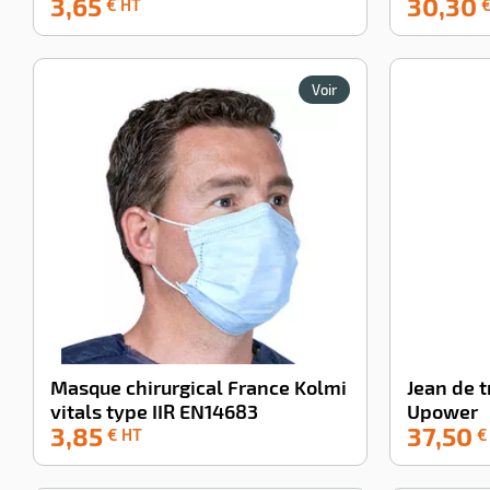
3,65
30,30
-100%
-100%
€ HT
€
partir de 70%
de matière
recyclées
et
Voir
déclinés en
3
tailles pour
s'adapter à
tous les
visages
. Cela
lui confère
une
protection la
plus haute et
Masque chirurgical France Kolmi
Jean de t
une
vitals type IIR EN14683
Upower
utilisation en
3,85
37,50
-100%
-100%
€ HT
€
bloc
opératoire !