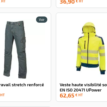
36,90
-100%
 HT
€ HT
Voir
ravail stretch renforcé
Veste haute visibilité so
EN ISO 20471 UPower
62,65
-100%
 HT
€ HT