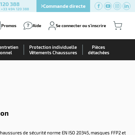
 120 388
Commande directe
) +33 494 120 388
Promos
Aide
Se connecter ou s'inscrire
entretien
Protection individuelle
Pièces
ionnel
Vêtements Chaussures
détachées
ion
: chaussures de sécurité norme EN ISO 20345, masques FFP2 et