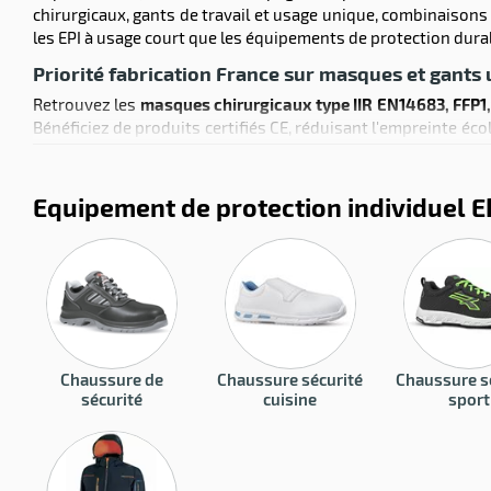
chirurgicaux, gants de travail et usage unique, combinaisons 
les EPI à usage court que les équipements de protection dura
Priorité fabrication France sur masques et gants
Retrouvez les
masques chirurgicaux type IIR EN14683, FFP1,
Bénéficiez de produits certifiés CE, réduisant l'empreinte éco
normes dans le choix de vos EPI
.
Equipement de protection individuel EP
Chaussure de
Chaussure sécurité
Chaussure s
sécurité
cuisine
sport