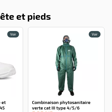
tête et pieds
Voir
Voir
 et
Combinaison phytosanitaire
345
verte cat III type 4/5/6