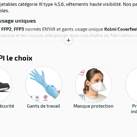
jetables catégorie III type 4,5,6, vêtements haute visibilité. No
bles.
 usage uniques
 FFP2, FFP3
normés EN149 et gants usage unique
Kolmi Coverfee
logique et les risques allergiques, avec une chaîne de fabrication
Afficher
la
I le choix
description
écurité
Gants de travail
Masque protection
Pr
ind