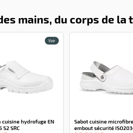
 des mains, du corps de la 
Voir
 cuisine hydrofuge EN
Sabot cuisine microfibre
5 S2 SRC
embout sécurité ISO20