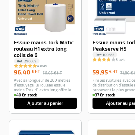
Essuie mains Tork Matic
Essuie mains Tor
rouleau H1 extra long
Peakserve H5
colis de 6
Ref:
100585
3 avis
Ref:
290059
4 avis
96,40
59,95
€ HT
€ HT
111,05
€ HT
71,80
€ 
Avec sa longueur de 280 metres
Fini les ruptures avec 
d’essuyage, le rouleau essuie
de distribution d’essuie
mains Tork H1 extra long offre la
proposant la plus gran
plus grand…
autonomie…
40 En stock
37 En stock
Ajouter au panier
Ajouter au pa
-100%