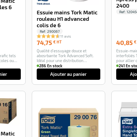
 Matic
2400
les 6
Essuie mains Tork Matic
Ref:
12045
rouleau H1 advanced
colis de 6
Ref:
290067
11 avis
74,75
74,75
40,85
€ HT
€
€
Qualité d’essuyage douce et
Essuie-mai
HT
afic tels
abosrbante Tork Advanced Soft.
interfoliés
coles ou
Idéal pour une distribution
pour allier 
contrôlée et une h…
respect de 
286 En stock
241 En st
nier
Ajouter au panier
Ajo
-100%
-100%
 Matic