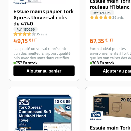
Essuie main Tork
Ref:
150299
rouleau H1 blanc 
35 avis
Essuie mains papier Tork
49,15
€
Ref:
120069
Xpress Universal colis
29 avis
49,15
HT
de 4740
€
La
HT
Ref:
150299
qualité
35 avis
universal
49,15
67,35
49,15
67,35
€ HT
€ HT
représente
757 En
€
€
l’un
stock
La qualité universal représente
Format idéal pour les
HT
HT
des
l’un des meilleurs rapport qualité
environnements à fort tr
Ajouter
meilleurs
prix avec des matériaux certifiés.
que les sanitaires des é
rapport
au
Col…
des aéroports, g…
757 En stock
308 En stock
qualité
panier
Ajouter au panier
Ajouter au pa
prix
avec
des
matériaux
certifiés.
Col…
-45%
Essuie main Tork