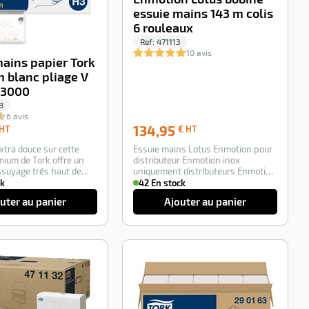
essuie mains 143 m colis
6 rouleaux
Ref:
471113
10 avis
mains papier Tork
 blanc pliage V
e 3000
8
6 avis
81,60
134,95
134,95
 HT
€ HT
€
€
extra douce sur cette
Essuie mains Lotus Enmotion pour
HT
HT
mium de Tork offre un
distributeur Enmotion inox
ssuyage trés haut de
uniquement distrIbuteurs Enmotion
modele 4029…
ck
42 En stock
uter au panier
Ajouter au panier
-100%
-100%