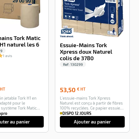
mains Tork Matic
H1 naturel les 6
Essuie-Mains Tork
99
Xpress doux Naturel
1 avis
colis de 3780
Ref:
130299
46,65
53,50
53,50
 HT
€ HT
€
€
in jetable Tork H1 en
L’essuie-mains Tork Xpress
HT
HT
adapté pour le
Naturel est conçu à partir de fibres
r système Tork Matic
100% recyclées. Ce papier essuie
1.L…
mains co…
ppro
DISPO 12 JOURS
uter au panier
Ajouter au panier