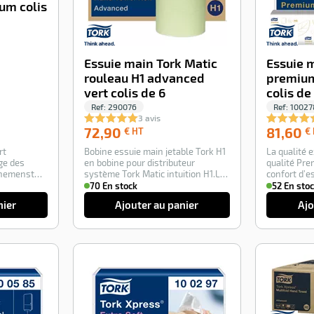
um colis
Essuie main Tork Matic
Essuie 
rouleau H1 advanced
premium
vert colis de 6
colis d
Ref:
290076
Ref:
10027
3 avis
72,90
72,90
81,60
€ HT
€
€
rt
Bobine essuie main jetable Tork H1
La qualité 
HT
ge des
en bobine pour distributeur
qualité Pre
nnemenst
système Tork Matic intuition H1.Le
confort d’e
système…
gamme. …
70 En stock
52 En sto
nier
Ajouter au panier
Ajo
-17%
-100%