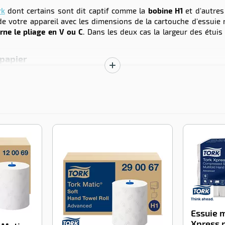
rk
dont certains sont dit captif comme la
bobine H1
et d'autres
 de votre appareil avec les dimensions de la cartouche d'essuie 
rne le pliage en V ou C
. Dans les deux cas la largeur des étui
 papier
uilles essuie-mains composées de papier enchevêtré. En tirant su
Afficher
la
t donc la garantie que l’utilisateur ne manipule que son propre 
description
 n’aura besoin, dans la grande majorité des cas, que d’une à deux 
-100%
-100%
Essuie 
Xpress p