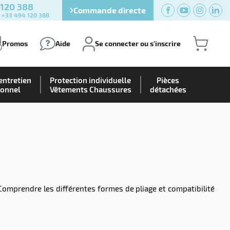
 120 388
Commande directe
) +33 494 120 388
Promos
Aide
Se connecter ou s'inscrire
entretien
Protection individuelle
Pièces
ionnel
Vêtements Chaussures
détachées
Comprendre les différentes formes de pliage et compatibilité