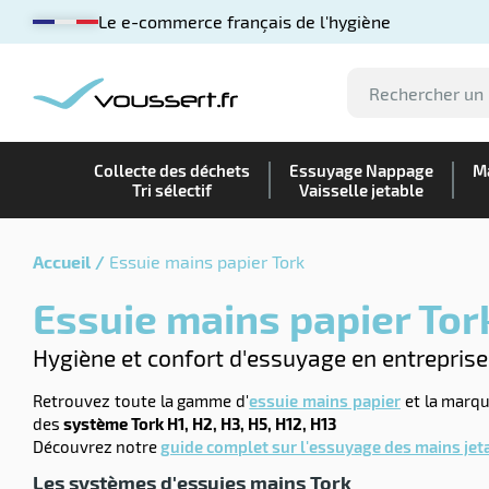
Le e-commerce français de l'hygiène
Collecte des déchets
Essuyage Nappage
Ma
Tri sélectif
Vaisselle jetable
Accueil
Essuie mains papier Tork
Essuie mains papier Tor
Hygiène et confort d'essuyage en entreprise 
Retrouvez toute la gamme d'
essuie mains papier
et la marq
des
système Tork H1, H2, H3, H5, H12, H13
Découvrez notre
guide complet sur l'essuyage des mains jet
Les systèmes d'essuies mains Tork