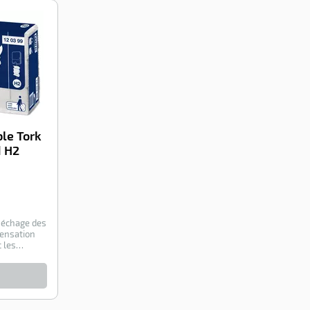
-100%
ble Tork
 H2
 séchage des
sensation
 les