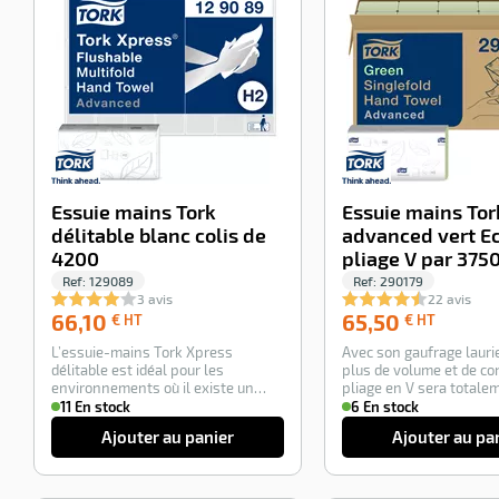
Essuie mains Tork
Essuie mains Tor
délitable blanc colis de
advanced vert E
4200
pliage V par 375
Ref:
129089
Ref:
290179
3 avis
22 avis
66,10
65,50
66,10
65,50
€ HT
€ HT
€
€
L’essuie-mains Tork Xpress
Avec son gaufrage laurie
HT
HT
délitable est idéal pour les
plus de volume et de co
environnements où il existe un
pliage en V sera totale
risque que les ess…
adapté…
11 En stock
6 En stock
Ajouter au panier
Ajouter au pa