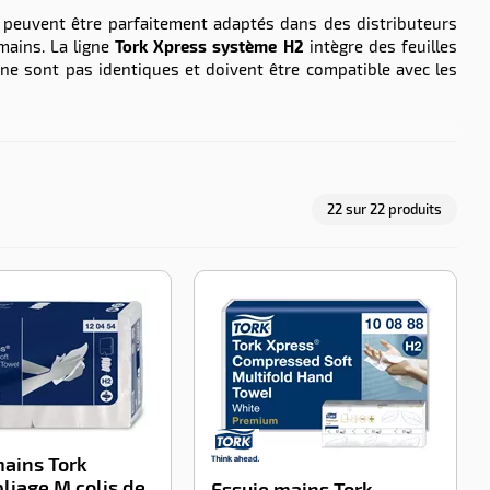
 peuvent être parfaitement adaptés dans des distributeurs
mains. La ligne
Tork Xpress système H2
intègre des feuilles
s ne sont pas identiques et doivent être compatible avec les
r sa feuille essuie-mains déjà dépliée, l’utilisateur amène
essuie-mains, l’assurance d’une hygiène optimale. Mais c’est
feuilles. Cette baisse de la consommation implique une baisse
22
sur
22
produits
-19%
-29%
mains Tork
liage M colis de
Essuie mains Tork