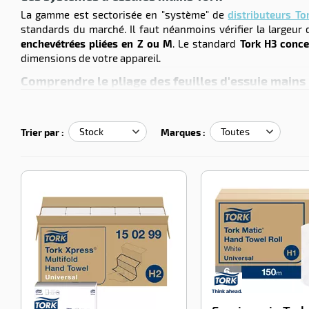
La gamme est sectorisée en "système" de
distributeurs To
standards du marché. Il faut néanmoins vérifier la largeur
enchevétrées pliées en Z ou M
. Le standard
Tork H3 conce
dimensions de votre appareil.
Comprendre le pliage des feuilles d'essuie mains
Le pliage des feulles interfolié se caractérise par des fe
automatiquement la feuille suivante en bonne position. C’es
aussi la réduction de la consommation, puisque l’utilisateur
Trier par :
Marques :
proportionnelle du coût des recharges d’essuie-mains.
-100%
-100%
Essuie
mains
papier
Tork
Xpress
Universal
colis de
4740