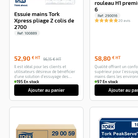
rouleau H1 premi
6
Essuie mains Tork
Ref:
290016
Xpress pliage Z colis de
20 avis
2700
Ref:
100889
58,80
52,90
58,80
€ HT
€ HT
96,15
€ HT
€
Il est idéal pour les clients et
Qualité offrant un confo
HT
utilisateurs désireux de bénéficier
supérieur pour l’essuya
d’une solution d’essuyage des
mains dans les enviro
mains …
exigeants. La qual…
195 En stock
97 En stock
Ajouter au panier
Ajouter au pa
-13%