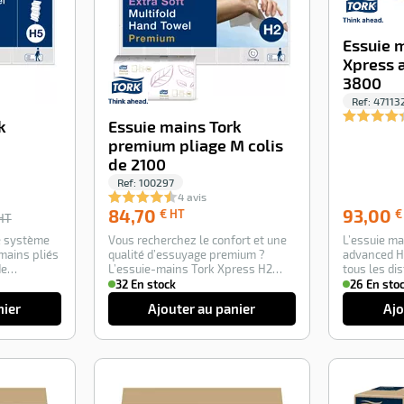
Essuie 
Xpress 
3800
Ref:
47113
k
Essuie mains Tork
premium pliage M colis
de 2100
Ref:
100297
4 avis
84,70
84,70
93,00
€ HT
€
HT
€
ce système
Vous recherchez le confort et une
L’essuie ma
HT
 mains pliés
qualité d’essuyage premium ?
advanced H
de
L’essuie-mains Tork Xpress H2
tous les di
Premium Extr…
Z.L’essui…
32 En stock
26 En sto
nier
Ajouter au panier
Ajo
-100%
-100%