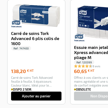
-100%
Carré de soins Tork
Advanced 6 plis colis de
1600
Essuie main jeta
Ref:
747450
Xpress advanced
pliage M
Ref:
120399
8 avis
138,20
60,65
138,20
60,65
€ HT
€ HT
€
€
Carré de soins Tork Advanced
Offrez à vos clients un
HT
HT
feuille à feuille. 6 épaisseurs
mains agréable et une 
Couleur blanc. Idéal pour le
de confort inégalée avec
nettoyage des …
essuie-m…
DISPO 2 SEM.
OBSOLETE
Ajouter au panier
Non Dispo