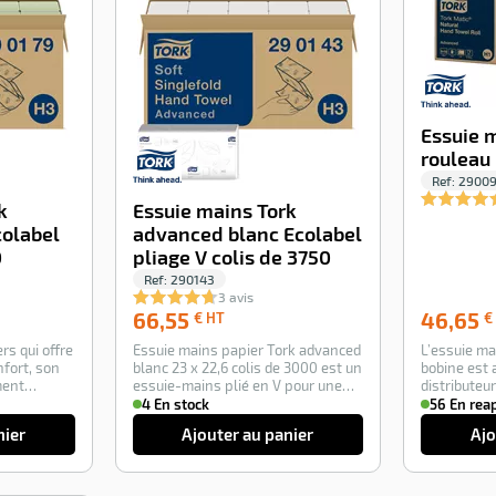
Essuie 
rouleau 
Ref:
2900
k
Essuie mains Tork
colabel
advanced blanc Ecolabel
0
pliage V colis de 3750
Ref:
290143
3 avis
66,55
66,55
46,65
€ HT
€
€
rs qui offre
Essuie mains papier Tork advanced
L’essuie ma
HT
nfort, son
blanc 23 x 22,6 colis de 3000 est un
bobine est 
ment
essuie-mains plié en V pour une
distributeu
di…
intuition H
4 En stock
56 En rea
nier
Ajouter au panier
Ajo