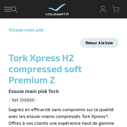
Essuie main plié
r
Retour à la liste
r
cte
Tork Xpress H2
ets
r
compressed soft
yage
if
age
Premium Z
elle
ne
le
Essuie main plié Tork
yage
Réf. 100889
Gagnez en efficacité sans compromis sur la qualité
avec les essuie-mains compressés Tork Xpress®.
Offrez à vos clients une expérience haut de gamme
r