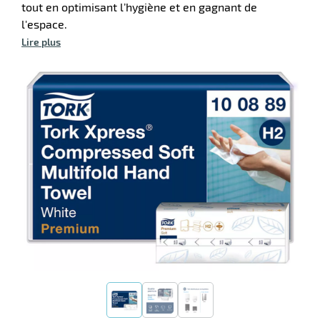
tout en optimisant l’hygiène et en gagnant de
l'espace.
Lire plus
on
e
r
ation
r
llage
inium