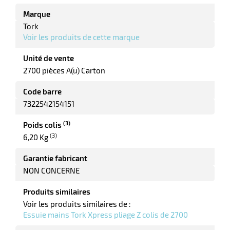
r
Marque
Tork
Voir les produits de cette marque
Unité de vente
2700 pièces A(u) Carton
Code barre
7322542154151
(3)
Poids colis
r
(3)
6,20 Kg
Garantie fabricant
NON CONCERNE
elle
le
Produits similaires
gradable
Voir les produits similaires de :
Essuie mains Tork Xpress pliage Z colis de 2700