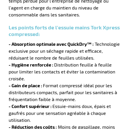
temps perdue pour l'entreprise de nettoyage ou
e
r
l'agent en charge du maintien du niveau de
consommable dans les sanitaires.
Les points forts de l'essuie mains Tork Xpress
compressed:
- Absorption optimale avec QuickDry™ :
Technologie
exclusive pour un séchage rapide et efficace,
réduisant le nombre de feuilles utilisées.
- Hygiène renforcée :
Distribution feuille à feuille
r
pour limiter les contacts et éviter la contamination
croisée.
- Gain de place :
Format compressé idéal pour les
r
distributeurs compacts, parfait pour les sanitaires à
nique
fréquentation faible à moyenne.
- Confort supérieur :
Essuie-mains doux, épais et
gaufrés pour une sensation agréable à chaque
utilisation.
- Réduction des coûts :
Moins de gaspillage, moins