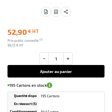
 avis
52,90
€ HT
-45
r
Livraison
(1)
Ecotaxe
Prix public conseillé
offerte
: 0,00 €
96,15 € HT
en sus
llage
le
-
+
Ajouter au panier
'avertir de
le
sa
Minimum
195 Cartons en stock
isponibilité
(5)
de
commande
1
195 Cartons
Tarif
Cartons
dégressif
selon
quantité
A(u) Carton