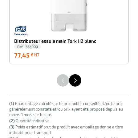
r
iel
oyage
r
erie
pement
Distributeur essuie main Tork H2 blanc
ot
Ref : 552000
x
r
77,45
77,45
7
ène
€ HT
its
€
agement
retien
HT
ssionnel
ction
duelle
ments
ssures
(1)
Pourcentage calculé sur le prix public conseillé et/ou le prix
généralement constaté et/ou prix ayant été proposé depuis au
moins 1 mois sur le site.
(2)
Quantité indicative.
(3)
Poids estimatif brut du produit avec emballage donné à titre
indicatif pour transport