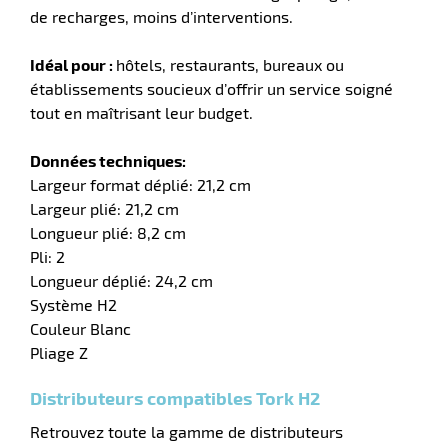
r
de recharges, moins d’interventions.
Idéal pour :
hôtels, restaurants, bureaux ou
tte
établissements soucieux d’offrir un service soigné
rt
tout en maîtrisant leur budget.
r
Données techniques:
Largeur format déplié: 21,2 cm
Largeur plié: 21,2 cm
it
Longueur plié: 8,2 cm
ueil
Pli: 2
Longueur déplié: 24,2 cm
Système H2
Couleur Blanc
Pliage Z
Distributeurs compatibles Tork H2
Retrouvez toute la gamme de distributeurs