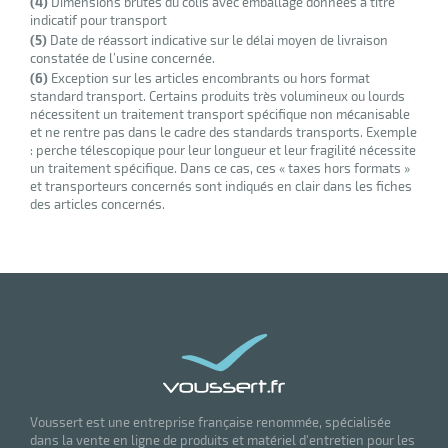
(4)
Dimensions brutes du colis avec emballage données à titre
indicatif pour transport
(5)
Date de réassort indicative sur le délai moyen de livraison
constatée de l’usine concernée.
(6)
Exception sur les articles encombrants ou hors format
standard transport. Certains produits très volumineux ou lourds
nécessitent un traitement transport spécifique non mécanisable
et ne rentre pas dans le cadre des standards transports. Exemple
: perche télescopique pour leur longueur et leur fragilité nécessite
un traitement spécifique. Dans ce cas, ces « taxes hors formats »
et transporteurs concernés sont indiqués en clair dans les fiches
des articles concernés.
Voussert est une entreprise française renommée, spécialisée
dans la vente en ligne de produits et matériel d'entretien pour les