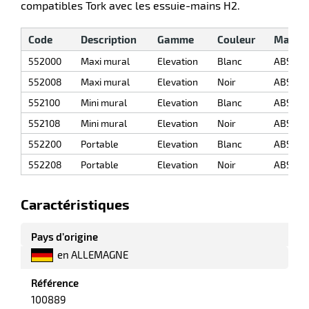
compatibles Tork avec les essuie-mains H2.
r
Code
Description
Gamme
Couleur
Matéri
552000
Maxi mural
Elevation
Blanc
ABS
552008
Maxi mural
Elevation
Noir
ABS
ette
552100
Mini mural
Elevation
Blanc
ABS
e
552108
Mini mural
Elevation
Noir
ABS
552200
Portable
Elevation
Blanc
ABS
552208
Portable
Elevation
Noir
ABS
Caractéristiques
Pays d’origine
r
en ALLEMAGNE
Référence
ette
100889