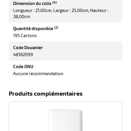
(4)
Dimension du colis
Longueur : 21,00cm
Largeur : 25,00cm
Hauteur :
38,00cm
(2)
Quantité disponible
195 Cartons
Code Douanier
r
48182099
Code ONU
elle
Aucune recommandation
isable
Produits complémentaires
-100%
Di
r