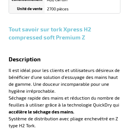
r
0
0
0,00
0,00
1
96,15
2700 pièces
Cartons
Cartons
Carton
€ HT
€ HT
€ HT
et plus
et plus
et
:
:
plus :
Tout savoir sur tork Xpress H2
e
s
compressed soft Premium Z
r
Description
e
Il est idéal pour les clients et utilisateurs désireux de
el
bénéficier d'une solution d'essuyage des mains haut
de gamme. Une douceur incomparable pour une
hygiène irréprochable.
Séchage rapide des mains et réduction du nombre de
feuilles à utiliser grâce à la technologie QuickDry qui
accélère le séchage des mains.
Système de distribution avec pliage enchevétré en Z
type H2 Tork.