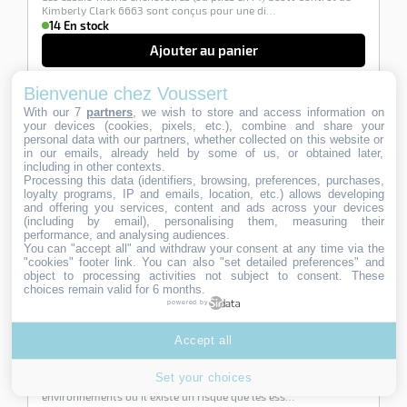
Kimberly Clark 6663 sont conçus pour une di…
14 En stock
Ajouter au panier
Bienvenue chez Voussert
With our 7
partners
, we wish to store and access information on
-100%
your devices (cookies, pixels, etc.), combine and share your
personal data with our partners, whether collected on this website or
in our emails, already held by some of us, or obtained later,
including in other contexts.
Processing this data (identifiers, browsing, preferences, purchases,
loyalty programs, IP and emails, location, etc.) allows developing
and offering you services, content and ads across your devices
(including by email), personalising them, measuring their
performance, and analysing audiences.
You can "accept all" and withdraw your consent at any time via the
"cookies" footer link
. You can also "set detailed preferences" and
object to processing activities not subject to consent. These
choices remain valid for 6 months.
powered by
Essuie mains Tork délitable blanc colis de 4200
Ref:
129089
Accept all
3 avis
66,10
66,10
€ HT
€
Set your choices
L’essuie-mains Tork Xpress délitable est idéal pour les
HT
environnements où il existe un risque que les ess…