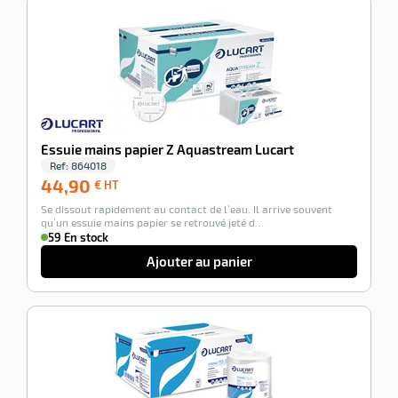
-100%
Essuie mains papier Z Aquastream Lucart
Ref:
864018
44,90
44,90
€ HT
€
Se dissout rapidement au contact de l’eau. Il arrive souvent
HT
qu’un essuie mains papier se retrouvé jeté d…
59 En stock
Ajouter au panier
-100%