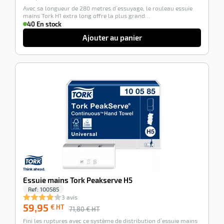
Avec sa longueur de 280 metres d’essuyage, le rouleau essuie
mains Tork H1 extra long offre la plus grand…
40 En stock
Ajouter au panier
-17%
Essuie mains Tork Peakserve H5
Ref:
100585
3 avis
59,95
€ HT
71,80
€ HT
Fini les ruptures avec ce système de distribution d’essuie mains