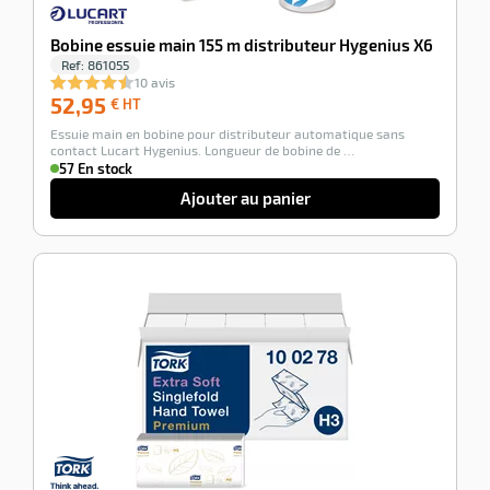
Bobine essuie main 155 m distributeur Hygenius X6
Ref:
861055
10 avis
52,95
52,95
€ HT
€
Essuie main en bobine pour distributeur automatique sans
HT
contact Lucart Hygenius. Longueur de bobine de …
57 En stock
Ajouter au panier
-100%