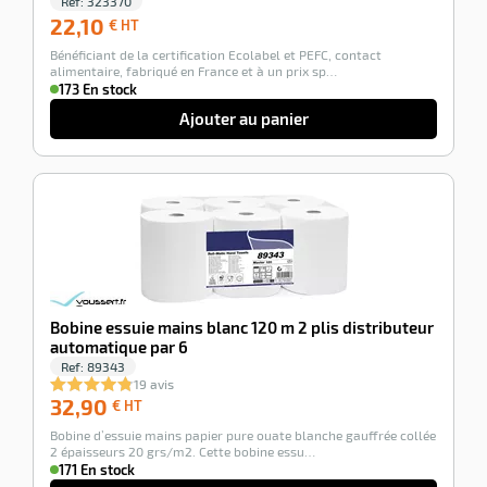
Ref:
323370
22,10
22,10
€ HT
€
Bénéficiant de la certification Ecolabel et PEFC, contact
HT
alimentaire, fabriqué en France et à un prix sp…
173 En stock
Ajouter au panier
-100%
Bobine essuie mains blanc 120 m 2 plis distributeur
automatique par 6
Ref:
89343
19 avis
32,90
32,90
€ HT
€
Bobine d’essuie mains papier pure ouate blanche gauffrée collée
HT
2 épaisseurs 20 grs/m2. Cette bobine essu…
171 En stock