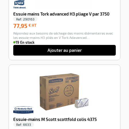
Essuie mains Tork advanced H3 pliage V par 3750
Ref:
290163
77,95
77,95
€ HT
€
Répondez aux besoins de séchage des mains élémentaires avec
HT
les essuie-mains H3 pliés en V Tork Adavanced…
19 En stock
Ajouter au panier
-100%
Essuie-mains M Scott scottfold colis 4375
Ref:
6633