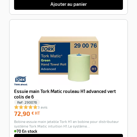
Ajouter au panier
-100%
Essuie main Tork Matic rouleau H1 advanced vert
colis de 6
Ref:
290076
3 avis
72,90
72,90
€ HT
€
Bobine essuie main jetable Tork H1 en bobine pour distributeur
HT
système Tork Matic intuition H1.Le système…
70 En stock