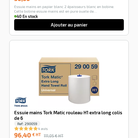
€
Essuie mains en papier blanc 2 épaisseurs blanc en bobine.
HT
Cette bobine essuie mains est en pure ouate de…
40 En stock
Ajouter au panier
-13%
Essuie mains Tork Matic rouleau H1 extra long colis
de 6
Ref:
290059
4 avis
96,40
€ HT
111,05
€ HT