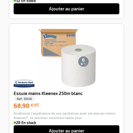
32 En stock
Ajouter au panier
-100%
Essuie mains Kleenex 250m blanc
Ref:
6646
68,90
68,90
€ HT
€
Améliorez l’expérience de vos sanitaires avec les essuie-mains
HT
Kleenex®, la solution incontournable pour …
28 En stock
Ajouter au panier