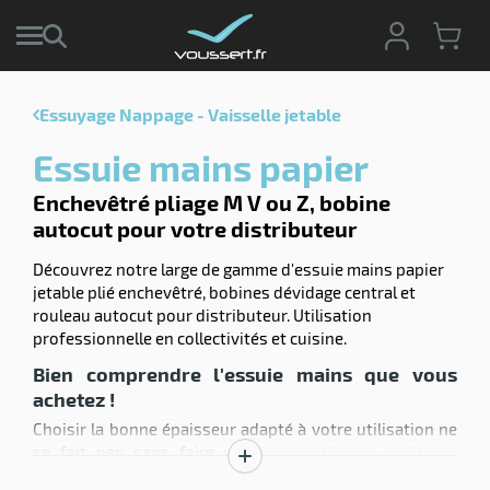
Essuyage Nappage - Vaisselle jetable
r
Essuie mains papier
r
cte
Enchevêtré pliage M V ou Z, bobine
autocut pour votre distributeur
ets
r
yage
Découvrez notre large de gamme d'essuie mains papier
if
age
jetable plié enchevêtré, bobines dévidage central et
elle
rouleau autocut pour distributeur. Utilisation
ne
le
professionnelle en collectivités et cuisine.
yage
Bien comprendre l'essuie mains que vous
achetez !
Choisir la bonne épaisseur adapté à votre utilisation ne
se fait pas sans faire un
c
omparatif des meilleurs
Afficher
essuie mains
et des principales gammes pour
r