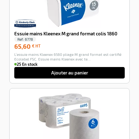
Essuie mains Kleenex M grand format colis 1860
Ref:
6778
65,60
65,60
€ HT
€
L’essuie mains Kleenex 6560 pliage M grand format est certifié
HT
Ecolabel FSC. Essuie mains Kleenex avec te…
25 En stock
Ajouter au panier
-100%