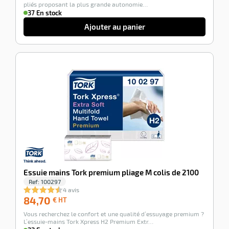
pliés proposant la plus grande autonomie…
37 En stock
Ajouter au panier
-100%
Essuie mains Tork premium pliage M colis de 2100
Ref:
100297
4 avis
84,70
84,70
€ HT
€
Vous recherchez le confort et une qualité d’essuyage premium ?
HT
L’essuie-mains Tork Xpress H2 Premium Extr…