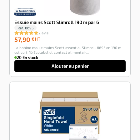
Essuie mains Scott Slimroll 190 m par 6
Ref:
6695
2 avis
57,90
57,90
€ HT
€
La bobine essuie mains Scott essential Slimroll 6695 en 190 m
HT
est certifié Ecolabel et contact alimentair…
20 En stock
Ajouter au panier
-100%