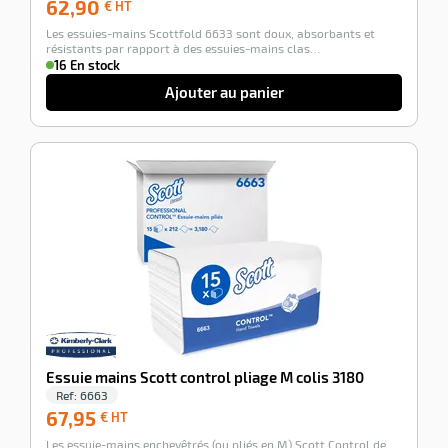
62,90
62,90
€ HT
€
Les essuies-mains Scottfold 6633 sont doux, absorbants et
HT
résistants par rapport à des essuies-mains clas…
16 En stock
Ajouter au panier
-100%
Essuie mains Scott control pliage M colis 3180
Ref:
6663
67,95
67,95
€ HT
€
Les essuie-mains enchevêtrés (ou pliés en M) Scott Control de
HT