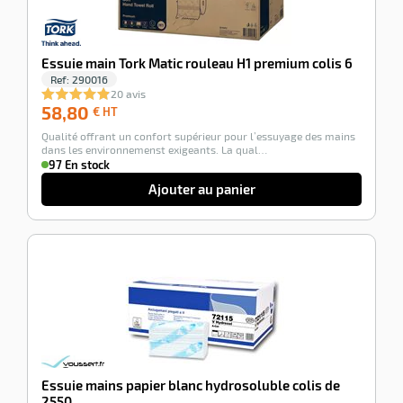
Essuie main Tork Matic rouleau H1 premium colis 6
Ref:
290016
20 avis
58,80
58,80
€ HT
€
Qualité offrant un confort supérieur pour l’essuyage des mains
HT
dans les environnemenst exigeants. La qual…
97 En stock
Ajouter au panier
-100%
Essuie mains papier blanc hydrosoluble colis de
2550