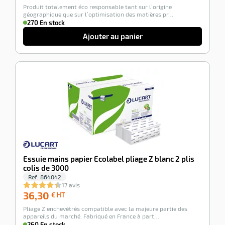
Produit totalement éco responsable tant sur l’origine
HT
géographique que sur l’optimisation des matières pr…
270 En stock
r
Ajouter au panier
ette
-100%
e
Essuie mains papier Ecolabel pliage Z blanc 2 plis
colis de 3000
Ref:
864042
r
17 avis
36,30
36,30
€ HT
€
Pliage Z enchevétrés compatible avec la majeure partie des
HT
appareils du marché. Fabriqué en France à part…
ette
260 En stock