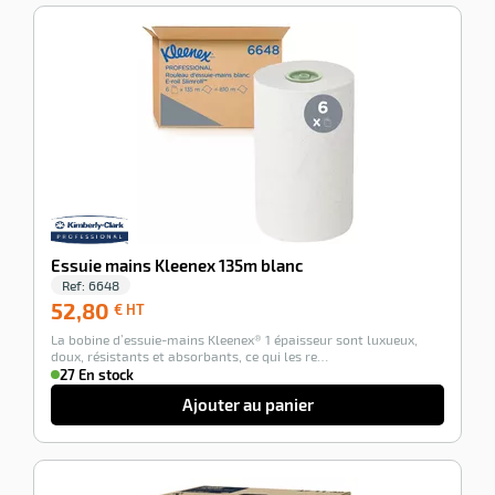
-100%
Essuie mains Kleenex 135m blanc
Ref:
6648
52,80
52,80
€ HT
€
La bobine d’essuie-mains Kleenex® 1 épaisseur sont luxueux,
HT
doux, résistants et absorbants, ce qui les re…
27 En stock
Ajouter au panier
-100%