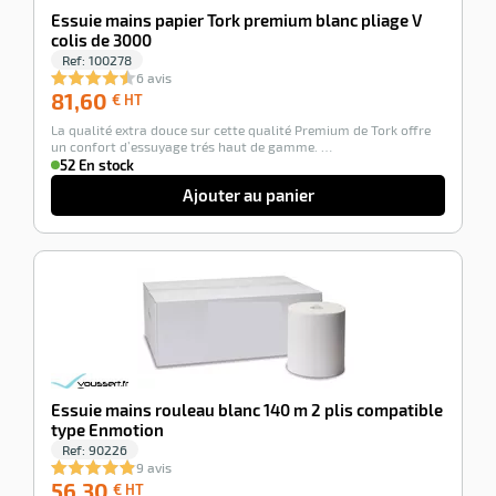
Essuie mains papier Tork premium blanc pliage V
colis de 3000
Ref:
100278
6 avis
81,60
81,60
€ HT
€
La qualité extra douce sur cette qualité Premium de Tork offre
HT
un confort d’essuyage trés haut de gamme. …
52 En stock
Ajouter au panier
-100%
Essuie mains rouleau blanc 140 m 2 plis compatible
type Enmotion
Ref:
90226
9 avis
56,30
56,30
€ HT