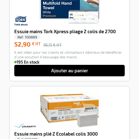
r
iel
oyage
Essuie mains Tork Xpress pliage Z colis de 2700
r
erie
pement
Ref:
100889
ot
52,90
€ HT
96,15
€ HT
x
r
Il est idéal pour les clients et utilisateurs désireux de bénéficier
ène
its
d’une solution d’essuyage des mains …
agement
retien
195 En stock
ssionnel
Ajouter au panier
ction
duelle
ments
ssures
-100%
Essuie mains plié Z Ecolabel colis 3000