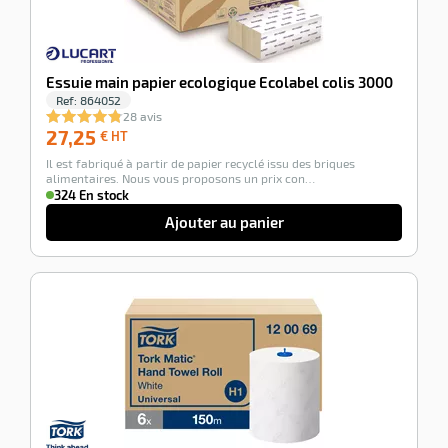
Essuie main papier ecologique Ecolabel colis 3000
Ref:
864052
r
28 avis
27,25
27,25
€ HT
€
Il est fabriqué à partir de papier recyclé issu des briques
HT
alimentaires. Nous vous proposons un prix con…
e
324 En stock
é
Ajouter au panier
-100%
r