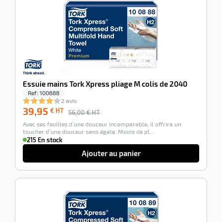
-29%
r
Essuie mains Tork Xpress pliage M colis de 2040
Ref:
100888
2 avis
39,95
€ HT
56,00
€ HT
elle
Avec ses feuilles d’une douceur incomparable, il offrira un
isable
toucher d’une douceur sans égale. Moins de pl…
215 En stock
Ajouter au panier
-45%
r