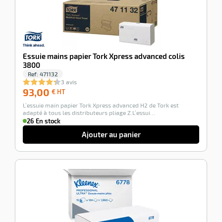
Essuie mains papier Tork Xpress advanced colis
3800
Ref:
471132
3 avis
93,00
93,00
€ HT
€
L’essuie main papier Tork Xpress advanced H2 de Tork est
HT
adapté à tous les distributeurs pliage Z.L’essui…
26 En stock
Ajouter au panier
-100%