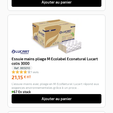
Ajouter au panier
-100%
Essuie mains pliage M Ecolabel Econatural Lucart
colis 3000
Ref:
865010
1 avis
21,15
21,15
€ HT
€
L’essuie-mains avec pliage en M EcoNatural Lucart répond aux
HT
exigences environnementales grâce à un proce…
67 En stock
Ajouter au panier