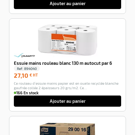
Ajouter au panier
-100%
Essuie mains rouleau blanc 130 m autocut par 6
Ref:
894040
27,10
27,10
€ HT
€
Ce rouleau d’essuie mains papier est en ouate recyclée blanche
HT
gaufrée collée 2 épaisseurs 20 grs/m2. Ce…
166 En stock
Ajouter au panier
-100%