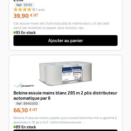
Ref:
72115
1 avis
39,90
39,90
€ HT
€
Cet essuie-main est hydrosoluble et même donc s’il est jeté
HT
dans les toilettes le papier sera dissolu rap…
95 En stock
Ajouter au panier
-100%
Bobine essuie mains blanc 285 m 2 plis distributeur
automatique par 6
Ref:
8940300
66,10
66,10
€ HT
€
Bobine d’essuie mains papier pure ouate blanche micro gaufré 2
HT
épaisseurs 16 grs/m2. Cette bobine essuie …
89 En stock