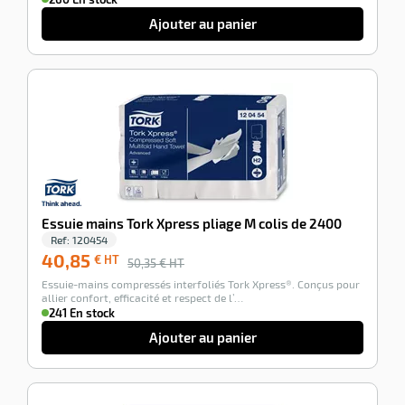
r
Ajouter au panier
-19%
Essuie mains Tork Xpress pliage M colis de 2400
r
Ref:
120454
40,85
€ HT
50,35
€ HT
Essuie-mains compressés interfoliés Tork Xpress®. Conçus pour
allier confort, efficacité et respect de l’…
elle
241 En stock
le
Ajouter au panier
gradable