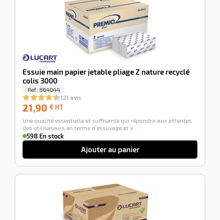
r
e
s
Essuie main papier jetable pliage Z nature recyclé
colis 3000
r
Ref:
864044
121 avis
21,90
21,90
€ HT
€
e
Une qualité essentielle et suffisante qui répondra aux attentes
HT
el
des utilisateurs en terme d’essuyage et v…
598 En stock
Ajouter au panier
-100%