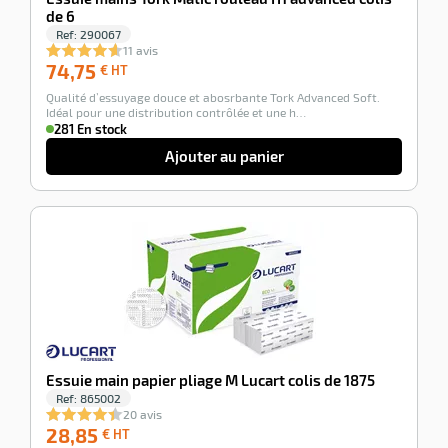
r
de 6
Ref:
290067
11 avis
74,75
74,75
€ HT
€
tte
Qualité d’essuyage douce et abosrbante Tork Advanced Soft.
HT
rt
Idéal pour une distribution contrôlée et une h…
281 En stock
r
Ajouter au panier
it
-100%
ueil
Essuie main papier pliage M Lucart colis de 1875
Ref:
865002
20 avis
28,85
28,85
€ HT
€