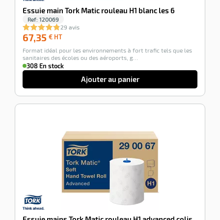
e
Essuie main Tork Matic rouleau H1 blanc les 6
r
Ref:
120069
29 avis
67,35
67,35
€ HT
€
Format idéal pour les environnements à fort trafic tels que les
HT
sanitaires des écoles ou des aéroports, g…
308 En stock
Ajouter au panier
r
-100%
r
nique
Essuie mains Tork Matic rouleau H1 advanced colis