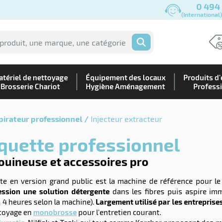
0 494
(International
OK
tériel de nettoyage
Équipement des locaux
Produits d'
Brosserie Chariot
Hygiène Aménagement
Profess
pirateur professionnel
Injecteur extracteur
oquette professionnel
ouineuse et accessoires pro
te en version grand public est la machine de référence pour l
ression une solution détergente
dans les fibres puis aspire im
 4 heures selon la machine).
Largement utilisé par les entreprises
toyage en
monobrosse
pour l'entretien courant.