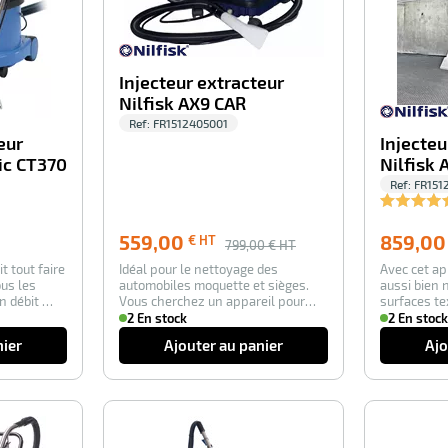
Injecteur extracteur
Nilfisk AX9 CAR
Ref:
FR1512405001
eur
Injecteu
ic CT370
Nilfisk 
Ref:
FR151
559,00
859,00
€ HT
799,00
€ HT
it tout faire
Idéal pour le nettoyage des
Avec cet ap
ous les
automobiles moquette et sièges.
aussi bien 
n débit …
Vous cherchez un appareil pour
surfaces te
nettoyer les t…
A…
2 En stock
2 En stock
nier
Ajouter au panier
Ajo
-100%
-100%