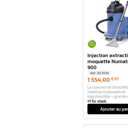
Injection extract
moquette Numat
900
Ref:
827036
1 55
1 554,00
€ HT
€
La cuve est en structof
HT
matériau incassable et
imputrescible = grande 
aux produit corrosi…
1 En stock
Ajouter au pa