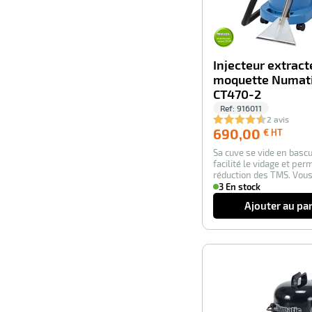
Injecteur extract
moquette Numat
CT470-2
Ref:
916011
2 avis
690,0
690,00
€ HT
€
Sa cuve se vide en basc
HT
facilité le vidage et per
réduction des TMS. Vous
possibi…
3 En stock
Ajouter au pa