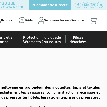
 120 388
Commande directe
) +33 494 120 388
Promos
Aide
Se connecter ou s'inscrire
entretien
Protection individuelle
Pièces
ionnel
Vêtements Chaussures
détachées
e
nettoyage en profondeur des moquettes, tapis et textiles
médiatement les salissures, combinant action mécanique et
 de propreté, les hôtels, bureaux, entreprises de propreté et