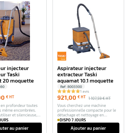
-100%
-17%
ur injecteur
Aspirateur injecteur
ur Taski
extracteur Taski
 20 moquette
aquamat 10.1 moquette
460
Ref:
8003300
1 avis
2 054,00
00
921,00
€ HT
€ HT
1 107,59
€ HT
€
e en profondeur toutes
Vous cherchez une machine
HT
es même encombrées.
professionnelle compacte pour le
tiliser et silencieuse,
détachage et nettoyage en
profondeur des petit…
JOURS
DISPO 7 JOURS
uter au panier
Ajouter au panier