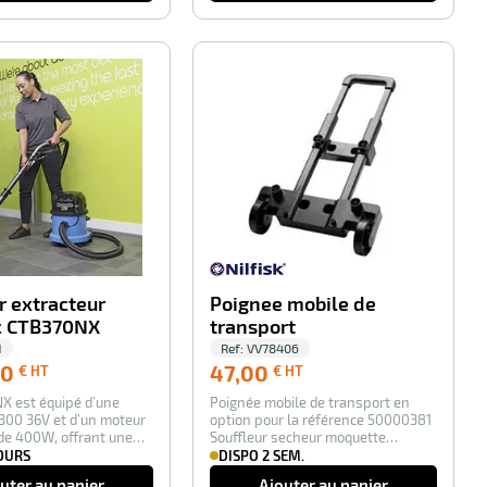
-100%
-100%
r extracteur
Poignee mobile de
c CTB370NX
transport
1
Ref:
VV78406
1 070,00
47,00
00
47,00
€ HT
€ HT
€
€
X est équipé d’une
Poignée mobile de transport en
HT
HT
300 36V et d’un moteur
option pour la référence 50000381
de 400W, offrant une
Souffleur secheur moquette
 d…
professionnel…
JOURS
DISPO 2 SEM.
uter au panier
Ajouter au panier