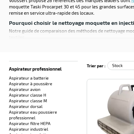
Voussert propose 26 références des marques leaders dont
N
moquette Taski Procarpet 30 et 45 pour les grandes surface
remise en service ultra-rapide des locaux.
Pourquoi choisir le nettoyage moquette en inject
Notre guide de comparaison des méthodes de nettoyage moqu
textiles.
Cette méthode de nettoyage intégrant une solution d'eau et
efficace, cet outil est la solution idéale pour nettoyer les 
preuve. Hésitez-vous entre injection-extraction et
nettoyeur
Trier par :
Aspirateur professionnel
Aspirateur a batterie
Aspirateur à poussière
Aspirateur avion
Aspirateur classe H
Aspirateur classe M
Aspirateur dorsal
Aspirateur eau poussiere
professionnel
Aspirateur filtre HEPA
Aspirateur industriel