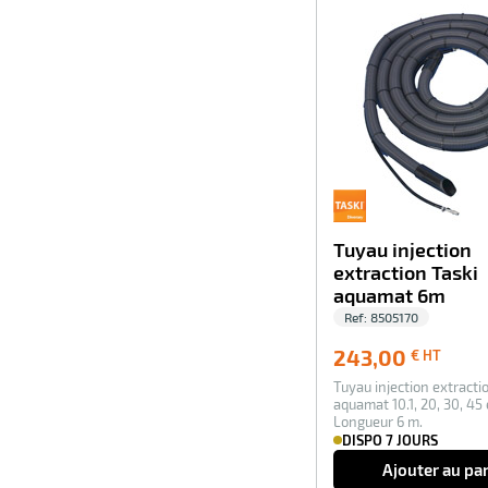
Tuyau injection
extraction Taski
aquamat 6m
Ref:
8505170
243,0
243,00
€ HT
€
Tuyau injection extracti
HT
aquamat 10.1, 20, 30, 45 
Longueur 6 m.
DISPO 7 JOURS
Ajouter au pa