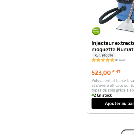
Injecteur extract
moquette Numat
Ref:
916014
10 avis
523,00
523,00
€ HT
€
Polyvalent et fiable Il sa
HT
et s’avère efficace sur t
types de sols grâce à so
2 En stock
Ajouter au pa