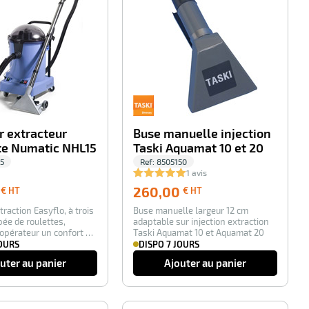
r extracteur
Buse manuelle injection
e Numatic NHL15
Taski Aquamat 10 et 20
5
Ref:
8505150
1 avis
997,00
260,00
260,00
€ HT
€ HT
€
€
traction Easyflo, à trois
Buse manuelle largeur 12 cm
HT
HT
pée de roulettes,
adaptable sur injection extraction
’opérateur un confort et
Taski Aquamat 10 et Aquamat 20
JOURS
DISPO 7 JOURS
uter au panier
Ajouter au panier