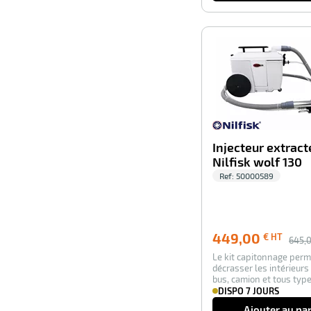
Injecteur extract
Nilfisk wolf 130
Ref:
50000589
449,00
€ HT
645,
Le kit capitonnage perm
décrasser les intérieurs 
bus, camion et tous typ
petites su…
DISPO 7 JOURS
Ajouter au pa