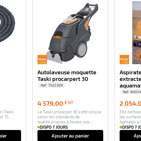
-100%
-100%
Autolaveuse moquette
Aspirate
Taski procarpert 30
extracte
aquamat
Ref:
7522309
Ref:
8003
0
4 579,00
4 579,00
2 054,
€ HT
€
on Taski
La Taski procarpet 30 a été conçue
Elle nettoi
HT
et 75.
selon les standards de
les surfac
qualité propres à toutes nos
Agréable à u
machines pour l’en…
cette…
DISPO 7 JOURS
DISPO 7 
nier
Ajouter au panier
Ajo