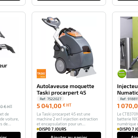
-30%
-100%
eur
Autolaveuse moquette
Injecteu
Taski procarpert 45
Numati
Ref:
7522027
Ref:
91881
5 041,00
5 041,00
1 070,
€ HT
00
€ HT
€
et de
La Taski procarpet 45 est une
Le CTB370N
HT
de voiture,
machine 2 en1 injection extraction
batterie NX
es de
et encapsulation pour un
numérique 
nettoyage en pr…
autonomie
DISPO 7 JOURS
DISPO 7 
nier
Ajouter au panier
Ajo