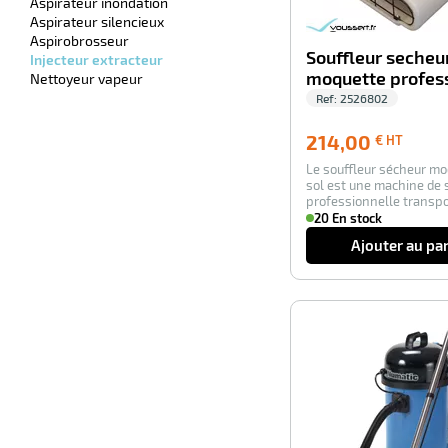
Aspirateur inondation
Aspirateur silencieux
Aspirobrosseur
Souffleur secheu
Injecteur extracteur
moquette profes
Nettoyeur vapeur
Ref:
2526802
214,00
214,00
€ HT
€
Le souffleur sécheur mo
HT
sol est une machine de
professionnelle transpo
vous pe…
20 En stock
Ajouter au pa