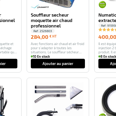
r
Souffleur secheur
Numatic
sionnel
moquette air chaud
extract
professionnel
Ref:
91595
Ref:
2526803
284,00
284,00
400,0
€ HT
€
quette et
Avec fonctions air chaud et air froid
Il est équi
HT
 séchage
pour s’adapter à toutes les
injection 2 
rtable qui
situations. Le souffleur sécheur
produit. Il 
moquet…
moteur “…
10 En stock
8 En stoc
nier
Ajouter au panier
Ajo
-100%
-100%