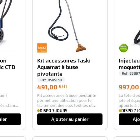
ion
Kit accessoires Taski
Injecteu
ic CTD
Aquamat à buse
moquett
pivotante
Ref:
83897
Ref:
8505160
4,00
491,00
491,00
997,00
€ HT
€
oam (
Kit accessoires à buse pivotante
La tête d’ex
HT
permet une utilisation pour le
jets et équi
résistance
traitement des sols textiles et
apporte à l
moquette.…
u…
DISPO 7 JOURS
DISPO 7 
nier
Ajouter au panier
Ajo