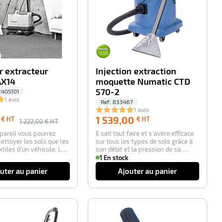
r extracteur
Injection extraction
AX14
moquette Numatic CTD
570-2
2405101
1 avis
Ref:
833467
1 avis
1 539,00
1 539,00
€ HT
€ HT
1 222,00
€ HT
€
pareil vous pourrez
Il sait tout faire et s’avère efficace
HT
nettoyer les sols que les
sur tous les types de sols grâce à
xtiles d’un véhicule. Le
son débit et la pression de sa …
1 En stock
uter au panier
Ajouter au panier
-100%
-100%