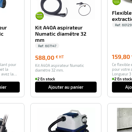
Flexible
extract
Ref:
60129
eur
Kit A40A aspirateur
ic
Numatic diamétre 32
mm
Ref:
607147
0
159,80
588,00
588,00
€ HT
€
ulant pour
Ce flexible 
Kit A40A aspirateur Numatic
HT
met la
pour votre 
diamètre 32 mm.
 avez la
Longueur 3
avec tuy…
2 En stock
2 En stock
nier
Ajouter au panier
Ajo
-100%
-30%