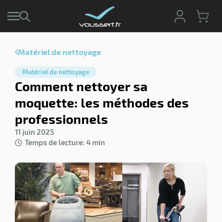
Matériel de nettoyage
r
Matériel de nettoyage
r
Comment nettoyer sa
cte
moquette: les méthodes des
ets
r
professionnels
yage
if
age
11 juin 2025
elle
r
Temps de lecture: 4 min
le
iel
oyage
r
erie
pement
ot
x
r
ène
its
agement
retien