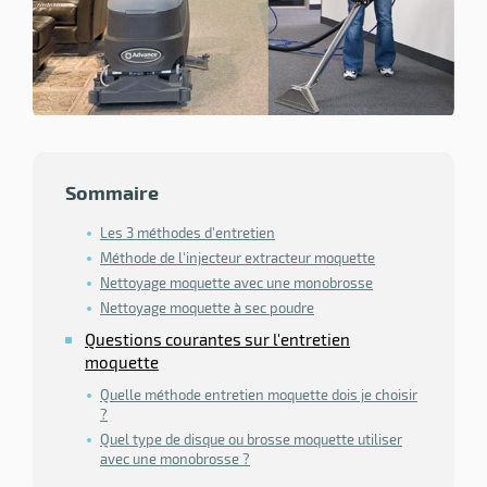
ssionnel
ction
duelle
ments
ssures
Sommaire
Les 3 méthodes d'entretien
Méthode de l'injecteur extracteur moquette
Nettoyage moquette avec une monobrosse
Nettoyage moquette à sec poudre
Questions courantes sur l'entretien
moquette
Quelle méthode entretien moquette dois je choisir
?
Quel type de disque ou brosse moquette utiliser
avec une monobrosse ?