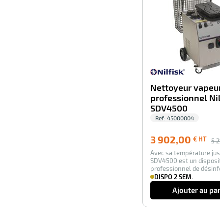
Nettoyeur vapeu
professionnel Nil
SDV4500
Ref:
45000004
3 902,00
€ HT
5 2
Avec sa température jusq
SDV4500 est un disposit
professionnel de désinf
performant. …
DISPO 2 SEM.
Ajouter au pa