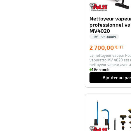
Nettoyeur vapeur
professionnel va
MV4020
Ref:
PVEU0089
2 7
2 700,00
€ HT
€
Le nettoyeur vapeur Pol
HT
vaporetto MV 4020 est 
nettoyeur vapeur avec a
autonomie illimités…
1 En stock
Ajouter au pa