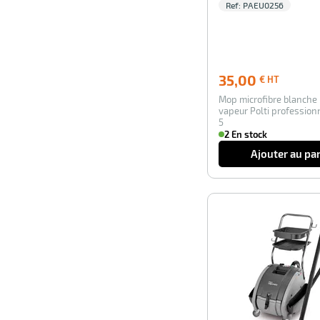
Ref:
PAEU0256
35,00
35,00
€ HT
€
Mop microfibre blanche
HT
vapeur Polti profession
5
2 En stock
Ajouter au pa