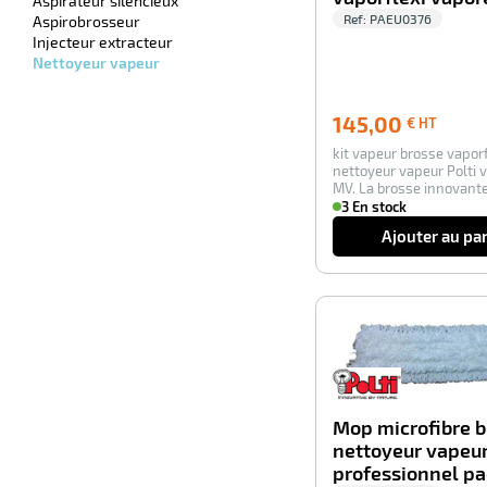
Aspirateur silencieux
Ref:
PAEU0376
Aspirobrosseur
Injecteur extracteur
Nettoyeur vapeur
145,00
145,00
€ HT
€
kit vapeur brosse vaporf
HT
nettoyeur vapeur Polti 
MV. La brosse innovante
s’u…
3 En stock
Ajouter au pa
Mop microfibre 
nettoyeur vapeur
professionnel pa