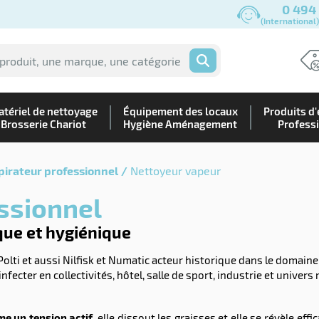
0 494
(International
OK
tériel de nettoyage
Équipement des locaux
Produits d'
Brosserie Chariot
Hygiène Aménagement
Profess
pirateur professionnel
Nettoyeur vapeur
essionnel
que et hygiénique
ti et aussi Nilfisk et Numatic acteur historique dans le domaine
nfecter en collectivités, hôtel, salle de sport, industrie et univers
me un tension actif
, elle dissout les graisses et elle se révèle ef