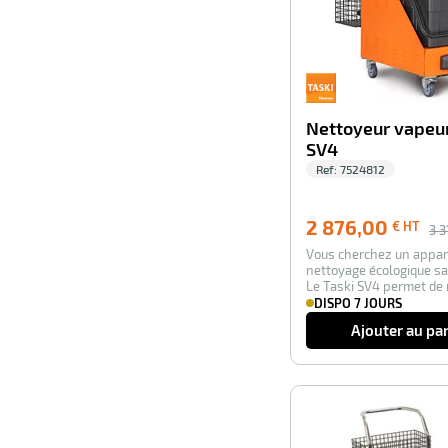
Nettoyeur vapeur
SV4
Ref:
7524812
2 876,00
€ HT
3 3
Vous cherchez un appar
nettoyage écologique sa
Le Taski SV4 permet de 
désinf…
DISPO 7 JOURS
Ajouter au pa