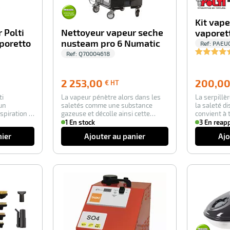
Kit vape
 Polti
Nettoyeur vapeur seche
vaporet
poretto
nusteam pro 6 Numatic
Ref:
PAEU
Ref:
Q70004618
00,00
2 253,00
2 253,00
200,0
€ HT
€
ti
La vapeur pénètre alors dans les
La serpillè
HT
un
saletés comme une substance
la saleté d
spiration à
gazeuse et décolle ainsi cette
convient à 
saleté en ret…
sols. …
1 En stock
3 En reap
nier
Ajouter au panier
Ajo
-100%
-35%