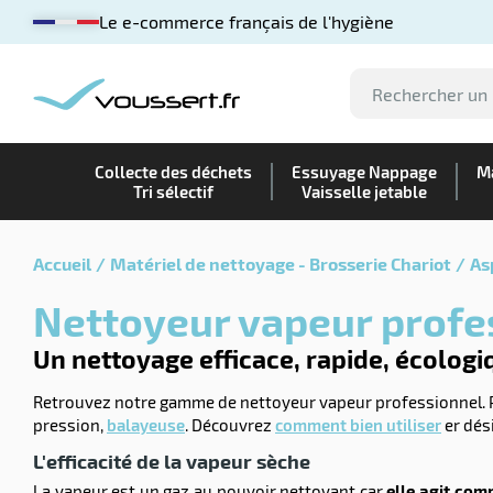
Le e-commerce français de l'hygiène
Collecte des déchets
Essuyage Nappage
Ma
Tri sélectif
Vaisselle jetable
Accueil
Matériel de nettoyage - Brosserie Chariot
As
Nettoyeur vapeur prof
Un nettoyage efficace, rapide, écologi
Retrouvez notre gamme de nettoyeur vapeur professionnel. Pol
pression,
balayeuse
. Découvrez
comment bien utiliser
er dési
L'efficacité de la vapeur sèche
La vapeur est un gaz au pouvoir nettoyant car
elle agit com