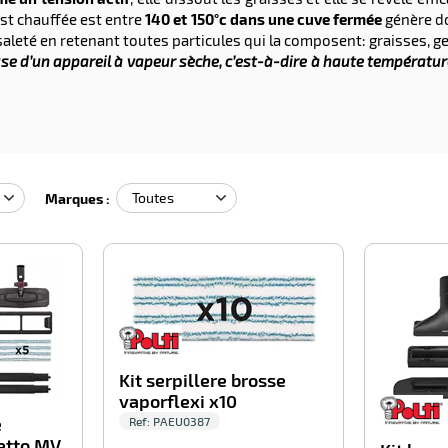
est chauffée est entre
140 et 150°c dans une cuve fermée
génère do
aleté en retenant toutes particules qui la composent: graisses, g
use d’un appareil à vapeur sèche, c’est-à-dire à haute température
Marques :
-100%
-100%
Kit serpillere brosse
vaporflexi x10
e
Ref:
PAEU0387
etto MV