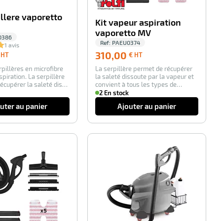
illere vaporetto
Kit vapeur aspiration
vaporetto MV
0386
Ref:
PAEU0374
1 avis
76,00
310,00
310,00
 HT
€ HT
€
€
rpillères en microfibre
La serpillère permet de récupérer
HT
HT
spiration. La serpillère
la saleté dissoute par la vapeur et
écupérer la saleté dis…
convient à tous les types de
sols. …
2 En stock
uter au panier
Ajouter au panier
-100%
-100%