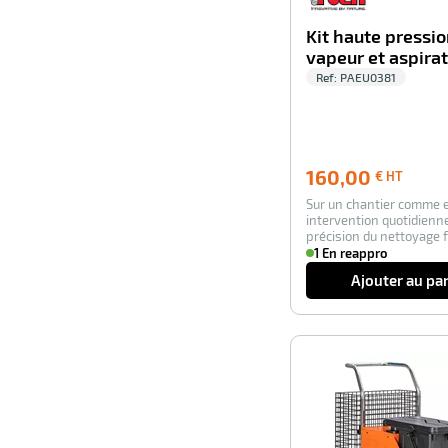
Kit haute pressi
vapeur et aspira
Ref:
PAEU0381
160,00
160,00
€ HT
€
Sur un chantier comme 
HT
intervention quotidienne
précision du nettoyage 
la différence e…
1 En reappro
Ajouter au pa