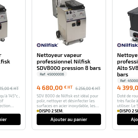
r
Nettoyeur vapeur
Nettoye
fisk
professionnel Nilfisk
professi
SDV8000 pression 8 bars
Alto SV
bars
Ref:
45000006
Ref:
4500
4 680,00
4 399,
€ HT
15,00
€ HT
6 256,00
€ HT
u’à 145°c ,
SDV 8000 de Nilfisk est idéal pour
Doté de rou
if
polir, nettoyer et désinfecter les
très facile
ection
surfaces en acier inoxydable, les
utiliser. Le
c…
nettoy…
DISPO 2 SEM.
DISPO 2 S
nier
Ajouter au panier
Ajo