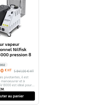
ur vapeur
onnel Nilfisk
8000 pression 8
0002
00
€ HT
5 841,00
€ HT
es pivotantes, il est
 à manoeuvrer et à
 SV 8000 est idéal pour
EM.
uter au panier