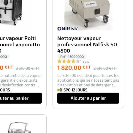
ur vapeur Polti
Nettoyeur vapeur
ionnel vaporetto
professionnel Nilfisk SO
0
4500
0090
Ref:
45000000
1 avis
00
1 820,00
€ HT
€ HT
3 510,00
€ HT
2 614,00
€ HT
e naturelle de la vapeur
Le SO4500 est idéal pour toutes les
garantie d’excellents
applications qui ne nécessitent pas
e désinfection contre
d’aspiration et pas de détergent.…
JOURS
DISPO 12 JOURS
uter au panier
Ajouter au panier
-25%