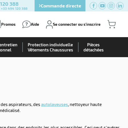
 120 388
Commande directe
) +33 494 120 388
Promos
Aide
Se connecter ou s'inscrire
entretien
Protection individuelle
Pièces
ionnel
Vêtements Chaussures
détachées
 des aspirateurs, des
autolaveuses
, nettoyeur haute
 médicalisé.
ficace dans des endroits les plus accessibles. Ceci peut s'avérer