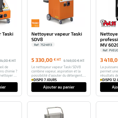
 Taski
Nettoyeur vapeur Taski
Nettoye
SDV8
profess
MV 602
Ref:
7524813
Ref:
PVEU
5 330,00
3 418,
€ HT
14,00
€ HT
6 149,00
€ HT
eil de
Le nettoyeur vapeur Taski SDV8
La puissanc
ns chimie ?
combine vapeur, aspiration et la
permet une 
nettoyer et
possibilité d’ajouter du détergent. Il
résultats d
gé…
les…
DISPO 7 JOURS
DISPO 12 
nier
Ajouter au panier
Ajo
-25%
-25%