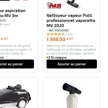
ur aspiration
Nettoyeur vapeur Polti
to MV 3m
professionnel vaporetto
0375
4 avis
MV 2020
Ref:
PVEU0088
2 avis
200,00
1 368,00
0
1 368,00
€ HT
€ HT
€
€
re permet de récupérer
Idéal avec une aspiration pour un
HT
HT
issoute par la vapeur et
nettoyage en profondeur, immédiat
tous les types de
et sans produit chimique. Garantit
d’…
pro
2 En reappro
uter au panier
Ajouter au panier
-100%
-100%