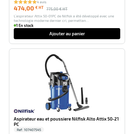
4 avis
474,00
€ HT
775,00
€ HT
L’aspirateur Attix 50-01PC de Nilfisk a été développé avec une
technologie moderne dernier cri, permettan…
1 En stock
Ajouter au panier
-29%
Aspirateur eau et poussiere Nilfisk Alto Attix 50-21
PC
Ref:
107407545