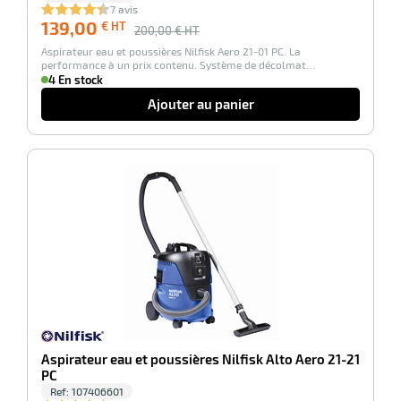
7 avis
139,00
€ HT
200,00
€ HT
Aspirateur eau et poussières Nilfisk Aero 21-01 PC. La
performance à un prix contenu. Système de décolmat…
r
4 En stock
Ajouter au panier
yeuses
-29%
r
rie
geur
Aspirateur eau et poussières Nilfisk Alto Aero 21-21
PC
Ref:
107406601
r