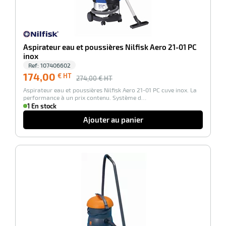
Aspirateur eau et poussières Nilfisk Aero 21-01 PC
inox
Ref:
107406602
174,00
€ HT
274,00
€ HT
Aspirateur eau et poussières Nilfisk Aero 21-01 PC cuve inox. La
performance à un prix contenu. Système d…
1 En stock
Ajouter au panier
-100%