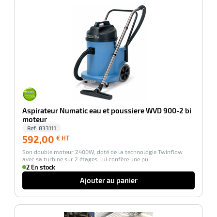
-100%
eau
re
Aspirateur Numatic eau et poussiere WVD 900-2 bi
moteur
Ref:
833111
592,00
592,00
€ HT
€
Son double moteur 2400W, doté de la technologie Twinflow
HT
avec sa turbine sur 2 étages, lui confère une pu…
2 En stock
Ajouter au panier