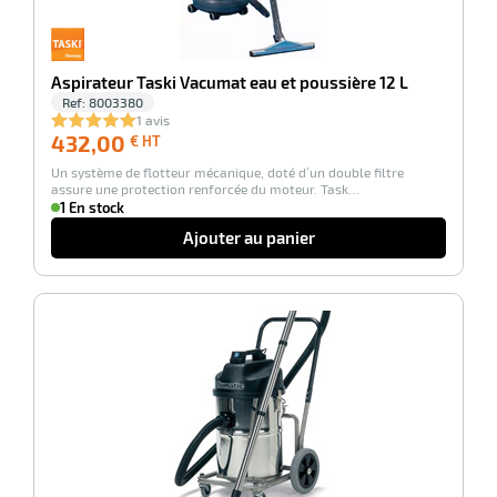
Aspirateur Taski Vacumat eau et poussière 12 L
Ref:
8003380
1 avis
432,00
432,00
€ HT
€
Un système de flotteur mécanique, doté d’un double filtre
HT
assure une protection renforcée du moteur. Task…
1 En stock
Ajouter au panier
-100%