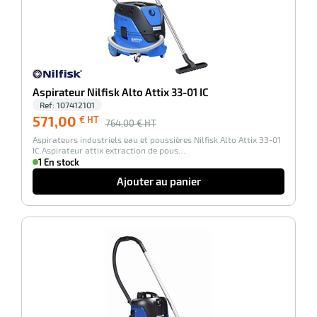
Aspirateur Nilfisk Alto Attix 33-01 IC
Ref:
107412101
571,00
€ HT
764,00
€ HT
Aspirateurs industriels eau et poussières Nilfisk Alto Attix 33-01
IC.Aspirateur attix extraction de pous…
1 En stock
Ajouter au panier
-36%