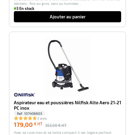
déchets : fins ou gros, secs ou humides…
3 En stock
Ajouter au panier
-49%
r
ot
ot
Aspirateur eau et poussières Nilfisk Alto Aero 21-21
PC inox
Ref:
107406603
3 avis
r
179,00
€ HT
353,00
€ HT
Avec sa cuve inox et sa taille compact il ser logera partout.