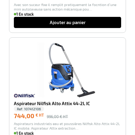
Avec son suceur fixe il remplit pratiquement la focntion d’une
HT
mini autolaveuse sans action mécanique pou…
1 En stock
Ajouter au panier
-25%
Aspirateur Nilfisk Alto Attix 44-2L IC
Ref:
107412106
744,00
€ HT
996,00
€ HT
Aspirateurs industriels eau et poussières Nilfisk Alto Attix 44-2L
IC mobile. Aspirateur Attix extraction…
1 En stock