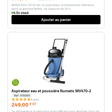
r
Nilfisk Attix 30-01 est un aspirateur professionnel référence
dans la gamme Nilfisk. Sa capacité de 30 li…
4 En stock
Ajouter au panier
ot
tention
-100%
r
ot
ge
Aspirateur eau et poussiére Numatic WV470-2
Ref:
916069
4 avis
249,00
249,00
€ HT
€
Sa polyvalence le rend tout aussi efficace pour éliminer tous les
HT