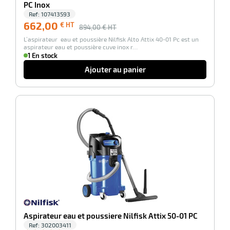
PC Inox
Ref:
107413593
662,00
€ HT
894,00
€ HT
L’aspirateur eau et poussière Nilfisk Alto Attix 40-01 Pc est un
aspirateur eau et poussière cuve inox r…
1 En stock
Ajouter au panier
-39%
Aspirateur eau et poussiere Nilfisk Attix 50-01 PC
Ref:
302003411