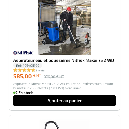
-40%
Aspirateur eau et poussières Nilfisk Maxxi 75 2 WD
Ref:
107405169
r
2 avis
585,00
€ HT
976,00
€ HT
Aspirateur Nilfisk Maxxi 75-2 WD eau et poussières surpuissant
bi moteur 2500 Watts (2 x 1350) avec une c…
oyeur
2 En stock
e
Ajouter au panier
ion
-32%