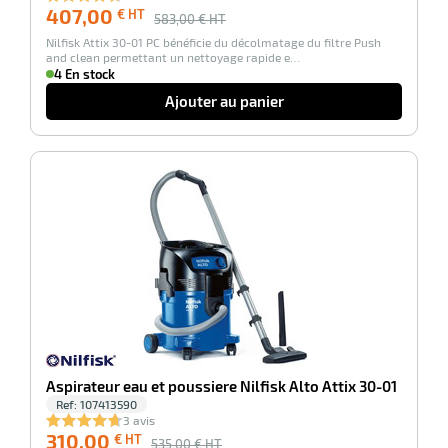
407,00
€ HT
r
583,00
€ HT
Nilfisk Attix 30-01 PC bénéficie du décolmatage du filtre Push
and clean permettant un nettoyage rapide e…
4 En stock
ale
Ajouter au panier
oyage
-42%
Aspirateur eau et poussiere Nilfisk Alto Attix 30-01
Ref:
107413590
3 avis
310,00
€ HT
535,00
€ HT