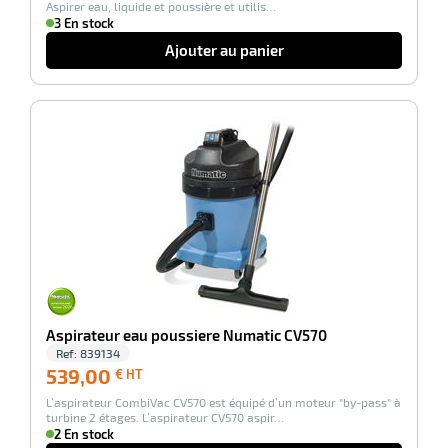
Aspirer eau, liquide et poussière et utilis…
3 En stock
e
brosse
Ajouter au panier
-100%
Aspirateur eau poussiere Numatic CV570
Ref:
839134
539,00
539,00
€ HT
€
L’aspirateur CombiVac CV570 est équipé d’un moteur "by-pass" à
HT
turbine 2 étages. L’aspirateur CV570 aspir…
2 En stock