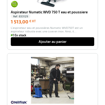
Aspirateur Numatic WVD 750 T eau et poussiere
Ref:
833129
1 513,00
1 513,00
€ HT
€
L’aspirateur eau et poussières Numatic WVD750T est un
HT
aspirateur robuste avec une cuve en inox. Ainsi, il…
1 En stock
Ajouter au panier
-40%