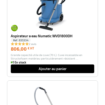
Aspirateur a eau Numatic WVD1800DH
Ref:
835334
2 avis
806,00
806,00
€ HT
€
Grande capacité utile de cuve (70 L). Cuve incassable en
HT
Structofoam matériau particulièrement résistant …
1 En stock
Ajouter au panier
-25%