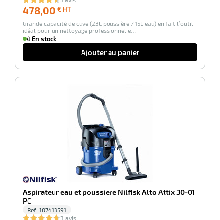
5 avis
478,00
478,00
€ HT
€
Grande capacité de cuve (23L poussière / 15L eau) en fait l’outil
HT
idéal pour un nettoyage professionnel e…
4 En stock
Ajouter au panier
-30%
Aspirateur eau et poussiere Nilfisk Alto Attix 30-01
PC
Ref:
107413591
3 avis