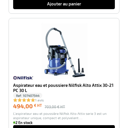
Ajouter au panier
r
-30%
ge
risation
r
Aspirateur eau et poussiere Nilfisk Alto Attix 30-21
PC 30 L
le
Ref:
107407544
ssionnelle
1 avis
494,00
€ HT
703,00
€ HT
L’aspirateur eau et poussière Nilfisk Alto Attix serie 3 est un
aspirateur unique, compact et polyvalent.…
2 En stock