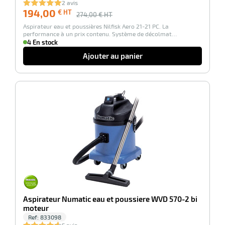
2 avis
194,00
€ HT
274,00
€ HT
Aspirateur eau et poussières Nilfisk Aero 21-21 PC. La
performance à un prix contenu. Système de décolmat…
erie
4 En stock
ntaire
Ajouter au panier
-100%
r
erie
Aspirateur Numatic eau et poussiere WVD 570-2 bi
moteur
Ref:
833098