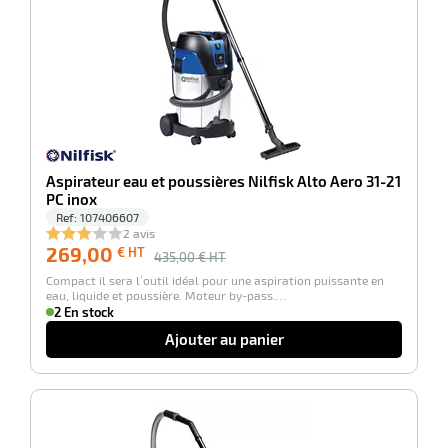
duelle
ments
ssures
Aspirateur eau et poussières Nilfisk Alto Aero 31-21
PC inox
Ref:
107406607
2 avis
269,00
€ HT
435,00
€ HT
Compact il sera l’outil idéal pour une aspiration puissante en
eau, liquide et poussière. Moteur by-pass.…
2 En stock
Ajouter au panier
-34%