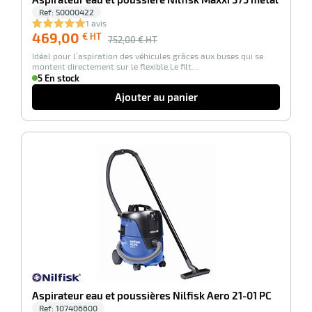
Ref:
50000422
1 avis
469,00
€ HT
752,00
€ HT
Idéal pour l’aspiration des véhicules grâces aux buses qui se
montent directement sur le flexible.Le filt…
r
5 En stock
Ajouter au panier
e
-30%
Aspirateur eau et poussières Nilfisk Aero 21-01 PC
Ref:
107406600