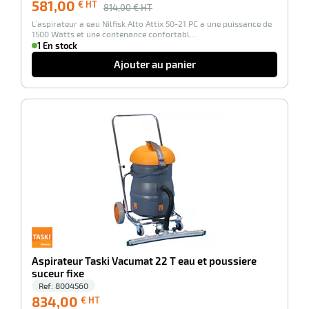
581,00
€ HT
814,00
€ HT
L’aspirateur a eau Nilfisk Alto Attix 50-21 PC a une puissance de
1500 Watts et une contenance confortabl…
1 En stock
Ajouter au panier
-100%
Aspirateur Taski Vacumat 22 T eau et poussiere
suceur fixe
Ref:
8004560
834,00
834,00
€ HT
€