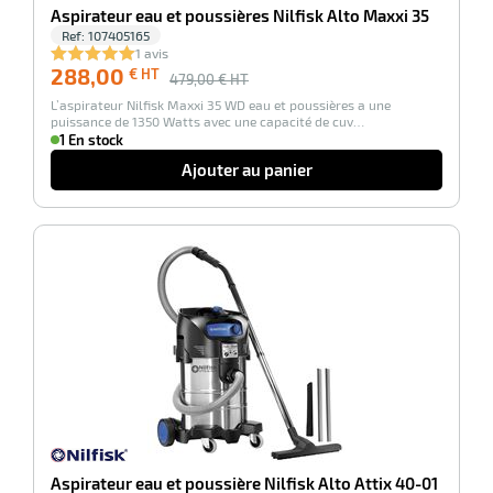
Aspirateur eau et poussières Nilfisk Alto Maxxi 35
Ref:
107405165
1 avis
288,00
€ HT
479,00
€ HT
L’aspirateur Nilfisk Maxxi 35 WD eau et poussières a une
puissance de 1350 Watts avec une capacité de cuv…
1 En stock
Ajouter au panier
-26%
Aspirateur eau et poussière Nilfisk Alto Attix 40-01