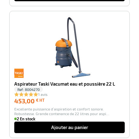
r
-100%
tes
Aspirateur Taski Vacumat eau et poussière 22 L
r
Ref:
8004270
1 avis
453,00
453,00
€ HT
€
fibres
Excellente puissance d’aspiration et confort sonore.
HT
Robustesse. Grande contenance de 22 litres pour aspi…
2 En stock
Ajouter au panier