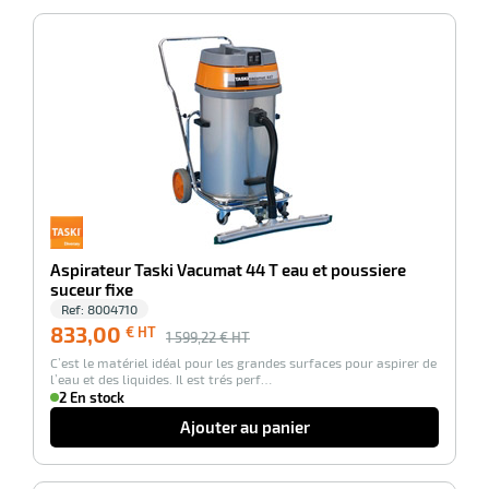
r
-48%
brosses
Aspirateur Taski Vacumat 44 T eau et poussiere
suceur fixe
Ref:
8004710
833,00
€ HT
1 599,22
€ HT
C’est le matériel idéal pour les grandes surfaces pour aspirer de
l’eau et des liquides. Il est trés perf…
r
2 En stock
Ajouter au panier
oyage