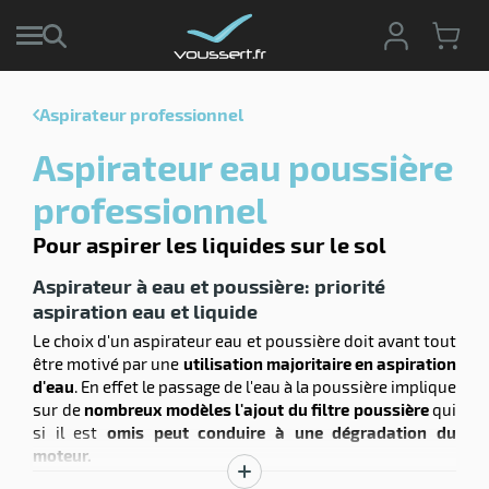
Aspirateur professionnel
r
Aspirateur eau poussière
r
cte
professionnel
ets
Pour aspirer les liquides sur le sol
r
yage
if
age
Aspirateur à eau et poussière: priorité
elle
r
aspiration eau et liquide
le
iel
Le choix d'un aspirateur eau et poussière doit avant tout
être motivé par une
utilisation majoritaire en aspiration
oyage
d'eau
. En effet le passage de l'eau à la poussière implique
soire
erie
ateur
sur de
nombreux modèles l'ajout du filtre poussière
qui
ot
si il est
omis peut conduire à une dégradation du
moteur.
Un aspirateur eau et poussière ne doit donc pas être
Afficher