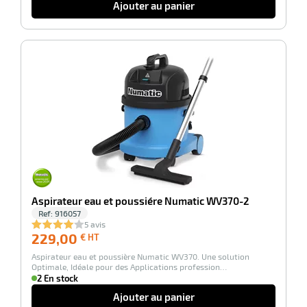
Ajouter au panier
-100%
r
Aspirateur eau et poussiére Numatic WV370-2
ge
Ref:
916057
5 avis
if
229,00
229,00
€ HT
€
on
Aspirateur eau et poussière Numatic WV370. Une solution
HT
Optimale, Idéale pour des Applications profession…
2 En stock
Ajouter au panier