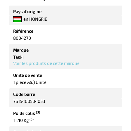
r
Pays d’origine
en HONGRIE
ale
Référence
8004270
oyage
Marque
Taski
Voir les produits de cette marque
Unité de vente
1 pièce A(u) Unité
Code barre
7615400504053
(3)
Poids colis
(3)
11,40 Kg