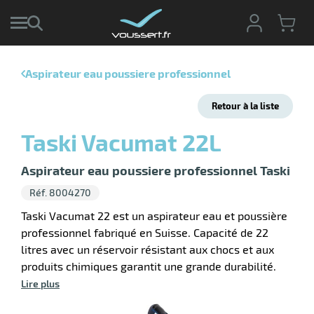
Aspirateur eau poussiere professionnel
r
Retour à la liste
r
cte
Taski Vacumat 22L
ets
r
yage
Aspirateur eau poussiere professionnel Taski
if
age
Réf. 8004270
elle
r
le
iel
Taski Vacumat 22 est un aspirateur eau et poussière
professionnel fabriqué en Suisse. Capacité de 22
oyage
litres avec un réservoir résistant aux chocs et aux
soire
erie
ateur
ot
produits chimiques garantit une grande durabilité.
Lire plus