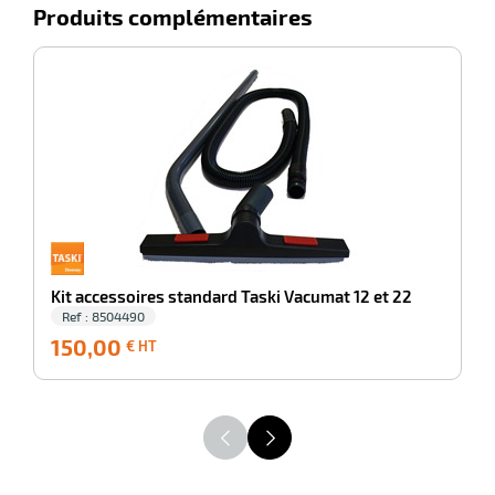
Produits complémentaires
-100%
K
r
ot
ot
Kit accessoires standard Taski Vacumat 12 et 22
Ref : 8504490
150,00
150,00
2
€ HT
€
HT
r