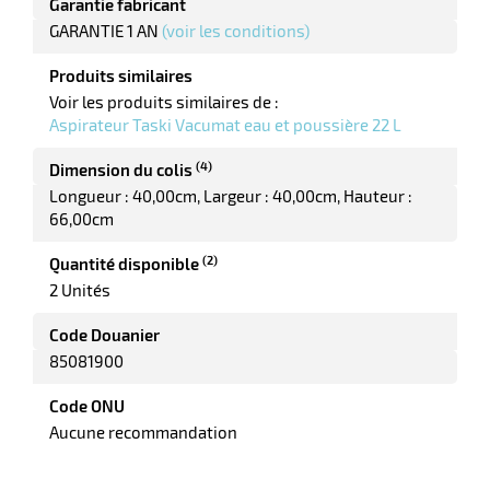
Garantie fabricant
r
GARANTIE 1 AN
(voir les conditions)
Produits similaires
ot
Voir les produits similaires de :
Aspirateur Taski Vacumat eau et poussière 22 L
tention
(4)
Dimension du colis
Longueur : 40,00cm
Largeur : 40,00cm
Hauteur :
r
66,00cm
(2)
Quantité disponible
ot
2 Unités
ge
Code Douanier
85081900
Code ONU
Aucune recommandation