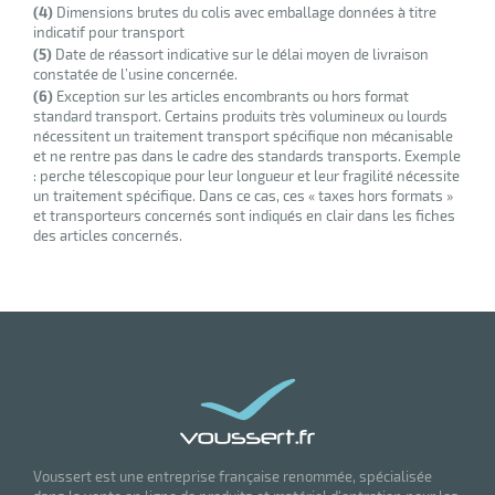
(4)
Dimensions brutes du colis avec emballage données à titre
r
indicatif pour transport
(5)
Date de réassort indicative sur le délai moyen de livraison
constatée de l’usine concernée.
(6)
Exception sur les articles encombrants ou hors format
ge
standard transport. Certains produits très volumineux ou lourds
nécessitent un traitement transport spécifique non mécanisable
risation
et ne rentre pas dans le cadre des standards transports. Exemple
: perche télescopique pour leur longueur et leur fragilité nécessite
un traitement spécifique. Dans ce cas, ces « taxes hors formats »
et transporteurs concernés sont indiqués en clair dans les fiches
des articles concernés.
r
le
ssionnelle
Voussert est une entreprise française renommée, spécialisée