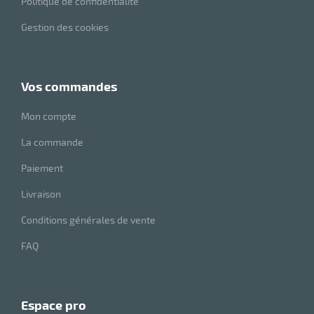
Politique de confidentialité
Gestion des cookies
r
vos commandes
tes
Mon compte
La commande
Paiement
r
Livraison
Conditions générales de vente
FAQ
fibres
espace pro