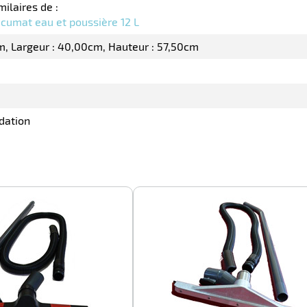
milaires de :
acumat eau et poussière 12 L
m
Largeur : 40,00cm
Hauteur : 57,50cm
dation
-100%