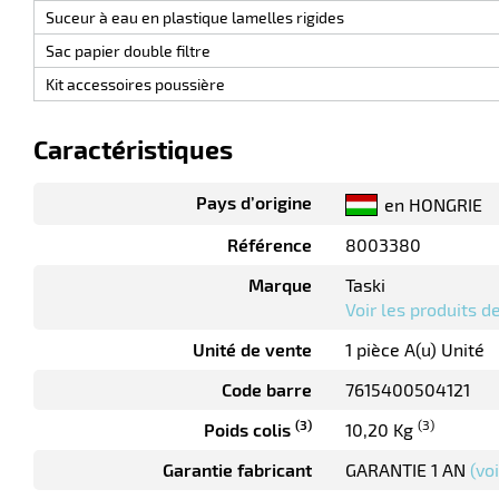
Suceur à eau en plastique lamelles rigides
Sac papier double filtre
Kit accessoires poussière
Caractéristiques
Pays d’origine
en HONGRIE
Référence
8003380
Marque
Taski
Voir les produits 
Unité de vente
1 pièce A(u) Unité
Code barre
7615400504121
(3)
(3)
Poids colis
10,20 Kg
Garantie fabricant
GARANTIE 1 AN
(vo