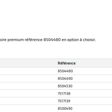
oire premium référence 8504480 en option à choisir.
Référence
8504480
8504490
8504530
7517138
7517139
8500490