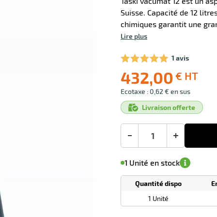
Taski vacumat 12 est un asp
Suisse. Capacité de 12 litre
chimiques garantit une gran
Lire plus
1 avis
432,00
€ HT
Ecotaxe : 0,62 € en sus
Prix
Livraison offerte
public
(1)
conseillé
432,00
€
-
+
HT
M'avertir de
le
sa
Minimum
1 Unité en stock
disponibilité
(5)
de
commande
1
Quantité dispo
E
Tarif
Unités
dégressif
1 Unité
selon
quantité