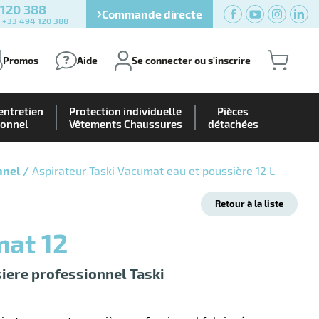
 120 388
Commande directe
) +33 494 120 388
Promos
Aide
Se connecter ou s'inscrire
entretien
Protection individuelle
Pièces
ionnel
Vêtements Chaussures
détachées
nnel
Aspirateur Taski Vacumat eau et poussière 12 L
Retour à la liste
mat 12
iere professionnel Taski