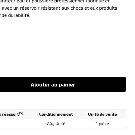
irateur eau et poussière professionnel fabriqué en
s avec un réservoir résistant aux chocs et aux produits
de durabilité.
-10
Ajouter au panier
(5)
n réassort
Conditionnement
Unité de vente
A(u) Unité
1 pièce