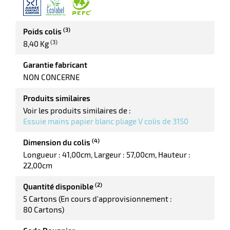
r
(3)
Poids colis
(3)
8,40 Kg
ette
Garantie fabricant
NON CONCERNE
e
Produits similaires
Voir les produits similaires de :
Essuie mains papier blanc pliage V colis de 3150
(4)
Dimension du colis
Longueur : 41,00cm
Largeur : 57,00cm
Hauteur :
22,00cm
r
(2)
Quantité disponible
5 Cartons (En cours d'approvisionnement :
80 Cartons)
ette