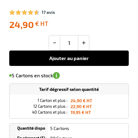
17 avis
24,90
€ HT
-10
Livraison
Ecotaxe
Prix
offerte
: 0,00 €
public
r
en sus
(1)
conseillé
-
+
24,90
€
HT
Ajouter au panier
llage
'avertir de
le
le
sa
Minimum
5 Cartons en stock
isponibilité
(5)
de
14/08/2026
commande
1
Tarif dégressif selon quantité
Cartons
1 Carton et plus :
24,90 € HT
12 Cartons et plus :
22,90 € HT
40 Cartons et plus :
19,95 € HT
5 Cartons