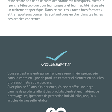
et ne rentre pas dans le cadre des standards transports. Exemple
: perche télescopique pour leur longueur et leur fragilité nécessite
un traitement spécifique. Dans ce cas, ces « taxes hors formats »
et transporteurs concernés sont indiqués en clair dans les fiches
des articles concernés.
Voussert est une entreprise française renommée, spécialisée
dans la vente en ligne de produits et matériel d'entretien pour les
professionnels et particuliers.
Avec plus de 30 ans d'expérience, Voussert offre une large
gamme de produits allant des produits d'entretien, matériel de
nettoyage, équipements de protection individuelle, jusqu'aux
articles de vaisselle jetable.