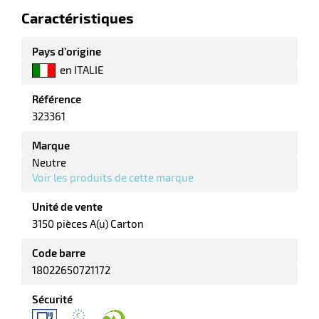
r
Caractéristiques
Pays d’origine
tte
en ITALIE
rt
Référence
r
323361
Marque
it
Neutre
ueil
Voir les produits de cette marque
Unité de vente
3150 pièces A(u) Carton
Code barre
18022650721172
Sécurité