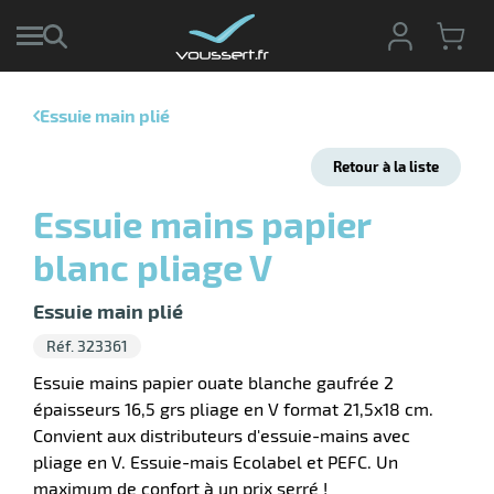
Essuie main plié
r
Retour à la liste
r
cte
Essuie mains papier
ets
r
blanc pliage V
yage
if
age
elle
Essuie main plié
ne
le
Réf. 323361
yage
Essuie mains papier ouate blanche gaufrée 2
épaisseurs 16,5 grs pliage en V format 21,5x18 cm.
Convient aux distributeurs d'essuie-mains avec
pliage en V. Essuie-mais Ecolabel et PEFC. Un
r
maximum de confort à un prix serré !