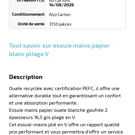
80 Cartons
14/08/2026
r
A(u) Carton
3150 pièces
e
s
Tout savoir sur essuie mains papier
r
blanc pliage V
e
Description
el
Ouate recyclée avec certification PEFC, il offre une
alternative durable tout en garantissant un confort
et une absorption performante.
Essuie mains papier ouate blanche gaufrée 2
épaisseurs 16,5 grs plage en V.
Cet essuie-mains plié en V offre un rapport qualité
prix performant et vous permettra d'offrir un service