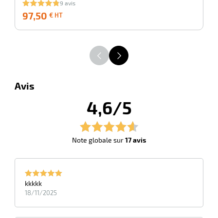
9 avis
97,50
97,50
8
€ HT
€
HT
r
Avis
4,6/5
elle
isable
Note globale sur
17 avis
kkkkk
18/11/2025
r