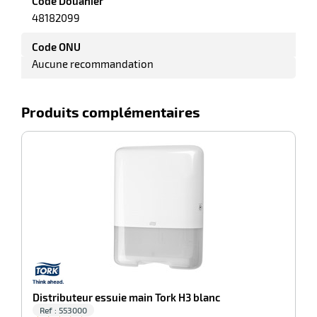
Code Douanier
r
48182099
Code ONU
Aucune recommandation
Produits complémentaires
-100%
Di
r
elle
le
gradable
Distributeur essuie main Tork H3 blanc
Ref : 553000