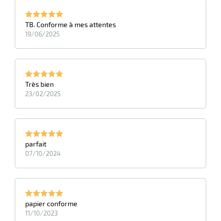
r
TB. Conforme à mes attentes
iel
19/06/2025
oyage
r
erie
pement
ot
x
r
Très bien
ène
its
23/02/2025
agement
retien
ssionnel
ction
duelle
ments
parfait
ssures
07/10/2024
papier conforme
11/10/2023