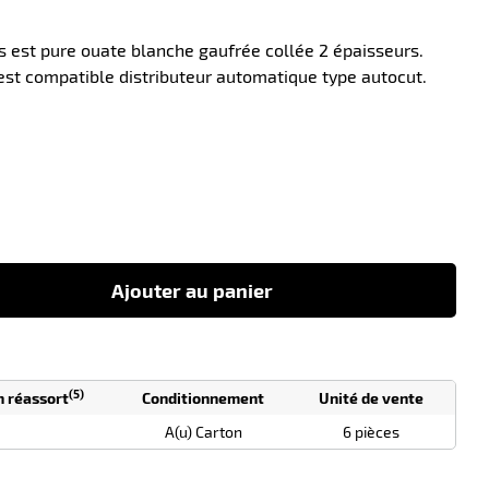
s est pure ouate blanche gaufrée collée 2 épaisseurs.
est compatible distributeur automatique type autocut.
-10
Ajouter au panier
(5)
n réassort
Conditionnement
Unité de vente
A(u) Carton
6 pièces