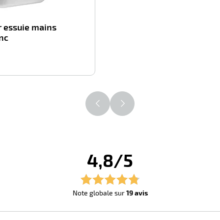
r essuie mains
nc
3,95
T
4,8/5
Note globale sur
19 avis