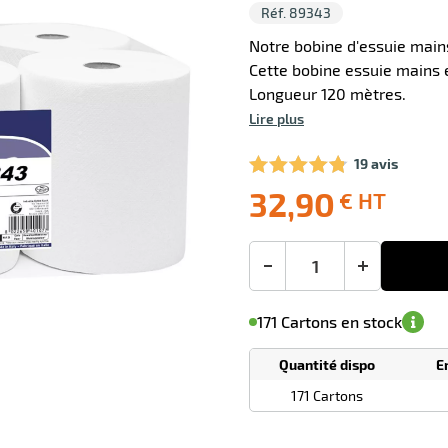
Réf. 89343
Notre bobine d'essuie main
Cette bobine essuie mains 
Longueur 120 mètres.
Lire plus
19 avis
32,90
€ HT
Livraison
Ecotaxe
Prix
offerte
: 0,00 €
public
en sus
(1)
conseillé
32,90
-
+
€
M'avertir de
le
sa
Minimum
HT
171 Cartons en stock
disponibilité
(5)
de
commande
1
Quantité dispo
E
Tarif
Cartons
dégressif
171 Cartons
selon
quantité