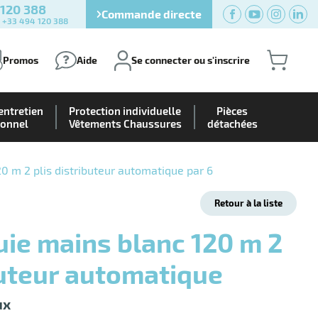
 120 388
Commande directe
) +33 494 120 388
Promos
Aide
Se connecter ou s'inscrire
entretien
Protection individuelle
Pièces
ionnel
Vêtements Chaussures
détachées
0 m 2 plis distributeur automatique par 6
Retour à la liste
buteur automatique
ux