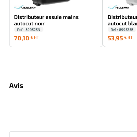
Distributeur essuie mains
Distributeu
autocut noir
autocut bla
Ref : 899525N
Ref : 899525B
70,10
5
70,10
53,95
€ HT
€ HT
€
€
HT
H
Avis