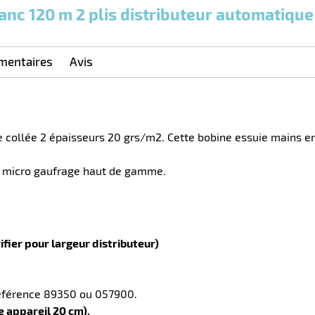
0
0
0,00
0,00
1
32,90
anc 120 m 2 plis distributeur automatique
Cartons
Cartons
Carton
€ HT
€ HT
€ HT
et plus
et plus
et
:
:
plus :
mentaires
Avis
 collée 2 épaisseurs 20 grs/m2. Cette bobine essuie mains en
e micro gaufrage haut de gamme.
fier pour largeur distributeur)
référence 89350 ou 057900.
e appareil 20 cm).