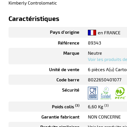
Kimberly Controlomatic
Caractéristiques
Pays d’origine
en FRANCE
Référence
89343
Marque
Neutre
Voir les produits 
Unité de vente
6 pièces A(u) Carto
Code barre
8022650401077
Sécurité
(3)
(3)
Poids colis
6,60 Kg
Garantie fabricant
NON CONCERNE
Produits similaires
Voir les produits si