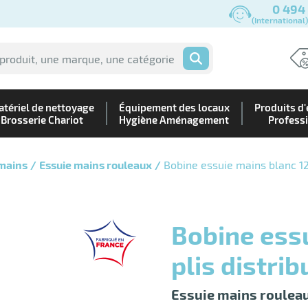
0 494
(International
OK
tériel de nettoyage
Équipement des locaux
Produits d'
Brosserie Chariot
Hygiène Aménagement
Profess
 mains
Essuie mains rouleaux
Bobine essuie mains blanc 12
Bobine essuie mains blanc 120 m 2
plis distri
Essuie mains roulea