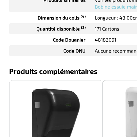
Bobine essuie main
(4)
Dimension du colis
Longueur : 48,00c
(2)
Quantité disponible
171 Cartons
Code Douanier
48182091
Code ONU
Aucune recomman
Produits complémentaires
-100%