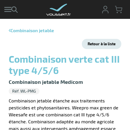
Combinaison jetable
r
Retour à la liste
r
cte
Combinaison verte cat III
ets
r
type 4/5/6
yage
if
age
elle
Combinaison jetable Medicom
r
le
iel
Réf. WL-PMG
oyage
r
Combinaison jetable étanche aux traitements
erie
pement
pesticides et phytosanitaires. Weepro max green de
ot
Weesafe est une combinaison cat III type 4/5/6
x
r
ène
étanche. Combinaison adaptée au monde agricole
its
agement
retien
mais aussi aux intervenants aménagement espace