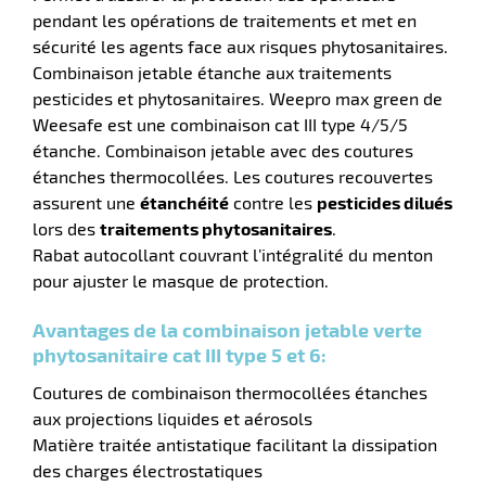
pendant les opérations de traitements et met en
r
sécurité les agents face aux risques phytosanitaires.
Combinaison jetable étanche aux traitements
pesticides et phytosanitaires. Weepro max green de
ment
Weesafe est une combinaison cat III type 4/5/5
e
étanche. Combinaison jetable avec des coutures
ité
r
étanches thermocollées. Les coutures recouvertes
assurent une
étanchéité
contre les
pesticides dilués
lors des
traitements phytosanitaires
.
Rabat autocollant couvrant l’intégralité du menton
ments
pour ajuster le masque de protection.
l
Avantages de la combinaison jetable verte
phytosanitaire cat III type 5 et 6:
Coutures de combinaison thermocollées étanches
aux projections liquides et aérosols
Matière traitée antistatique facilitant la dissipation
r
des charges électrostatiques