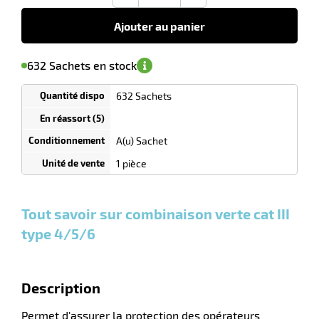
Ajouter au panier
ue
'avertir de
le
ction
sa
Minimum
632 Sachets en stock
isponibilité
(5)
de
commande
r
1
632 Sachets
Tarif
Sachets
dégressif
selon
quantité
ction
A(u) Sachet
duelle
0
0
0,00
0,00
1
5,35
1 pièce
Sachets
Sachets
Sachet
€ HT
€ HT
€
et plus :
et plus :
et
HT
plus :
Tout savoir sur combinaison verte cat III
type 4/5/6
Description
Permet d'assurer la protection des opérateurs