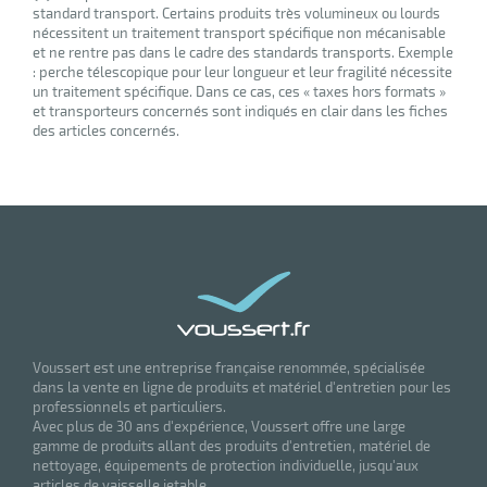
standard transport. Certains produits très volumineux ou lourds
nécessitent un traitement transport spécifique non mécanisable
et ne rentre pas dans le cadre des standards transports. Exemple
: perche télescopique pour leur longueur et leur fragilité nécessite
un traitement spécifique. Dans ce cas, ces « taxes hors formats »
et transporteurs concernés sont indiqués en clair dans les fiches
des articles concernés.
Voussert est une entreprise française renommée, spécialisée
dans la vente en ligne de produits et matériel d'entretien pour les
professionnels et particuliers.
Avec plus de 30 ans d'expérience, Voussert offre une large
gamme de produits allant des produits d'entretien, matériel de
nettoyage, équipements de protection individuelle, jusqu'aux
articles de vaisselle jetable.