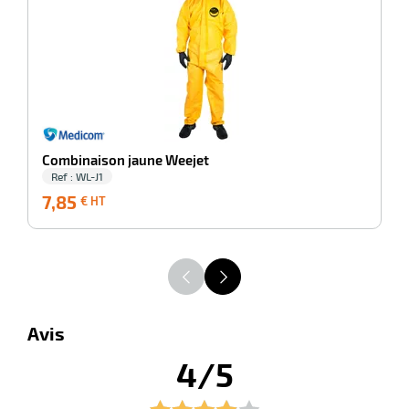
Combinaison jaune Weejet
Ref : WL-J1
7,85
7,85
2
€ HT
€
HT
Avis
4/5