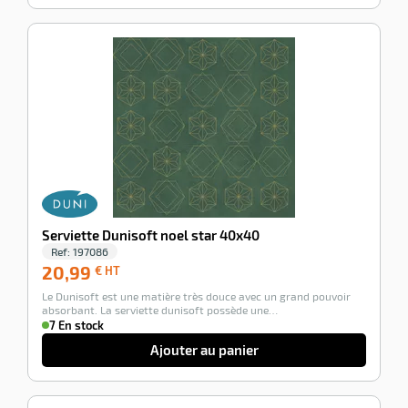
-100%
Serviette Dunisoft noel star 40x40
Ref:
197086
20,99
20,99
€ HT
€
Le Dunisoft est une matière très douce avec un grand pouvoir
HT
absorbant. La serviette dunisoft possède une…
7 En stock
Ajouter au panier