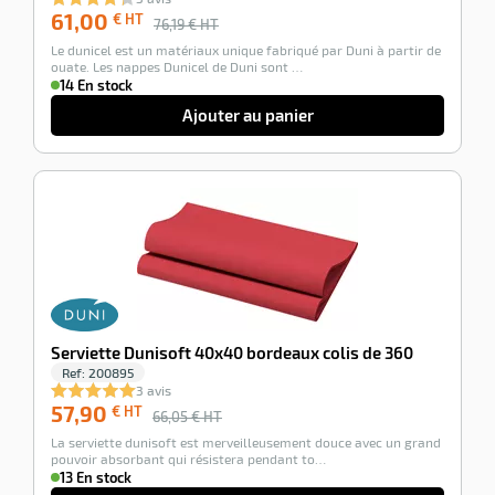
61,00
€ HT
76,19
€ HT
Le dunicel est un matériaux unique fabriqué par Duni à partir de
ouate. Les nappes Dunicel de Duni sont …
14 En stock
Ajouter au panier
-12%
Serviette Dunisoft 40x40 bordeaux colis de 360
Ref:
200895
3 avis
57,90
€ HT
66,05
€ HT
La serviette dunisoft est merveilleusement douce avec un grand
pouvoir absorbant qui résistera pendant to…
13 En stock