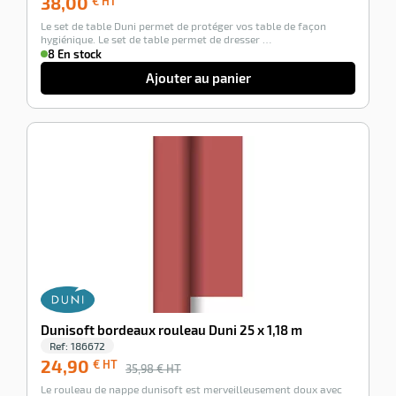
38,00
€ HT
€
Le set de table Duni permet de protéger vos table de façon
HT
hygiénique. Le set de table permet de dresser …
8 En stock
Ajouter au panier
-31%
Dunisoft bordeaux rouleau Duni 25 x 1,18 m
Ref:
186672
24,90
€ HT
35,98
€ HT
Le rouleau de nappe dunisoft est merveilleusement doux avec