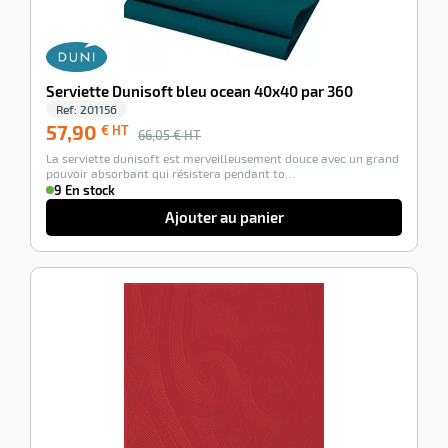
Serviette Dunisoft bleu ocean 40x40 par 360
Ref:
201156
57,90
€ HT
66,05
€ HT
La serviette dunisoft est merveilleusement douce avec un grand
pouvoir absorbant qui résistera pendant to…
9 En stock
Ajouter au panier
-100%