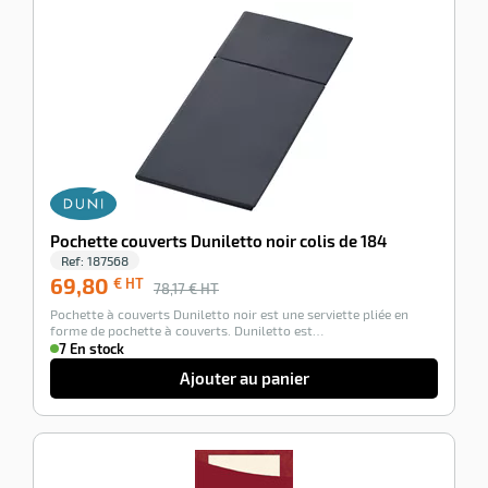
-11%
Pochette couverts Duniletto noir colis de 184
Ref:
187568
69,80
€ HT
78,17
€ HT
Pochette à couverts Duniletto noir est une serviette pliée en
forme de pochette à couverts. Duniletto est…
7 En stock
Ajouter au panier
-18%