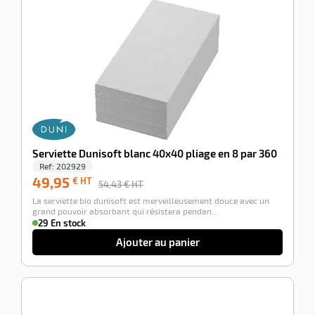
-8%
Serviette Dunisoft blanc 40x40 pliage en 8 par 360
Ref:
202929
49,95
€ HT
54,43
€ HT
La serviette bio dunisoft est merveilleusement douce avec un
grand pouvoir absorbant qui résistera pendan…
29 En stock
Ajouter au panier
-11%