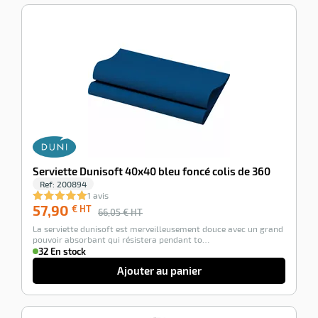
-12%
Serviette Dunisoft 40x40 bleu foncé colis de 360
Ref:
200894
1 avis
57,90
€ HT
66,05
€ HT
La serviette dunisoft est merveilleusement douce avec un grand
pouvoir absorbant qui résistera pendant to…
32 En stock
Ajouter au panier