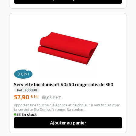
-12%
Serviette bio dunisoft 40x40 rouge colis de 360
Ref:
200898
57,90
€ HT
66,05
€ HT
Apportez une touche d’élégance et de chaleur à vos tables avec
la serviette Bio Dunisoft rouge. Sa couleu…
33 En stock
Ajouter au panier