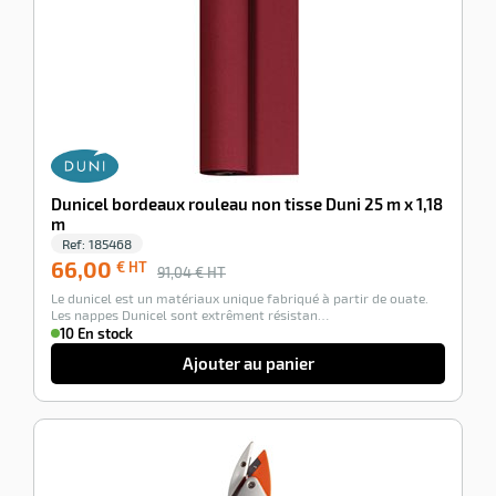
Dunicel bordeaux rouleau non tisse Duni 25 m x 1,18
m
Ref:
185468
66,00
€ HT
91,04
€ HT
Le dunicel est un matériaux unique fabriqué à partir de ouate.
Les nappes Dunicel sont extrêment résistan…
10 En stock
Ajouter au panier
-100%