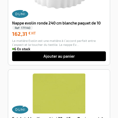
Nappe evolin ronde 240 cm blanche paquet de 10
Ref:
171140
162,31
162,31
€ HT
€
La matière Evolin est une matière à l’accord parfait entre
HT
l’aspect et le toucher du textile. La nappe Ev…
6 En stock
Ajouter au panier
-100%