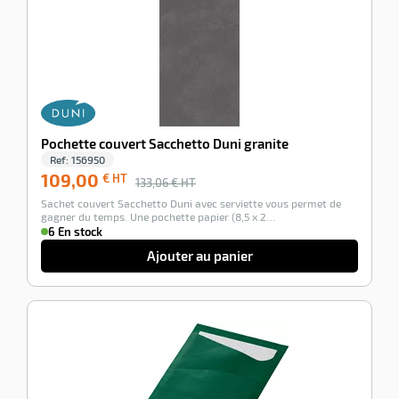
Pochette couvert Sacchetto Duni granite
Ref:
156950
109,00
€ HT
133,06
€ HT
Sachet couvert Sacchetto Duni avec serviette vous permet de
gagner du temps. Une pochette papier (8,5 x 2…
6 En stock
Ajouter au panier
-18%