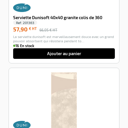
Serviette Dunisoft 40x40 granite colis de 360
Ref:
201363
57,90
€ HT
66,05
€ HT
La serviette dunisoft est merveilleusement douce avec un grand
pouvoir absorbant qui résistera pendant to…
16 En stock
Ajouter au panier
-18%