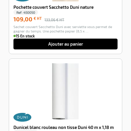
Pochette couvert Sacchetto Duni nature
Ref:
450050
109,00
€ HT
133,06
€ HT
Sachet couvert Sacchetto Duni avec serviette vous permet de
gagner du temps. Une pochette papier (8,5 x …
15 En stock
Ajouter au panier
-100%
Dunicel blanc rouleau non tisse Duni 40 m x 1,18 m