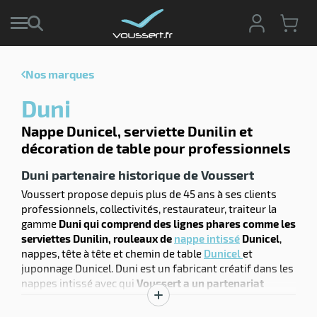
Nos marques
r
Duni
r
cte
Nappe Dunicel, serviette Dunilin et
décoration de table pour professionnels
ets
r
yage
Duni partenaire historique de Voussert
if
age
Voussert propose depuis plus de 45 ans à ses clients
elle
r
professionnels, collectivités, restaurateur, traiteur la
le
iel
gamme
Duni qui comprend des lignes phares comme les
serviettes Dunilin, rouleaux de
nappe intissé
Dunicel
,
oyage
r
erie
nappes, tête à tête et chemin de table
Dunicel
et
pement
ot
juponnage Dunicel. Duni est un fabricant créatif dans les
x
nappes intissé avec qui
Voussert a un partenariat
r
ène
its
historique depuis 1981
car issue géographiquement du
Afficher
agement
retien
même département des Yvelines lorsque Duni était