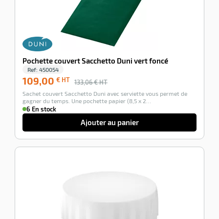
Pochette couvert Sacchetto Duni vert foncé
Ref:
450054
109,00
€ HT
133,06
€ HT
Sachet couvert Sacchetto Duni avec serviette vous permet de
gagner du temps. Une pochette papier (8,5 x 2…
6 En stock
Ajouter au panier
-100%