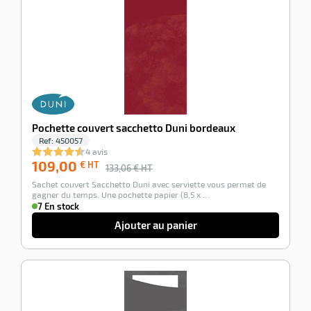
Pochette couvert sacchetto Duni bordeaux
Ref:
450057
4 avis
109,00
€ HT
133,06
€ HT
Sachet couvert Sacchetto Duni avec serviette vous permet de
gagner du temps. Une pochette papier (8,5 x …
7 En stock
Ajouter au panier
-18%