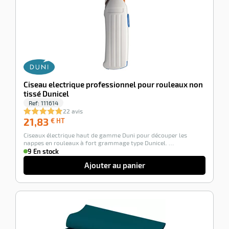
Ciseau electrique professionnel pour rouleaux non
tissé Dunicel
Ref:
111614
22 avis
21,83
21,83
€ HT
€
Ciseaux électrique haut de gamme Duni pour découper les
HT
nappes en rouleaux à fort grammage type Dunicel. …
9 En stock
Ajouter au panier
-12%