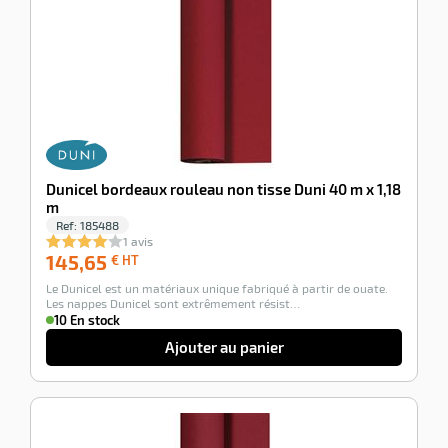
Dunicel bordeaux rouleau non tisse Duni 40 m x 1,18
m
Ref:
185488
1 avis
145,65
145,65
€ HT
€
Le Dunicel est un matériaux unique fabriqué à partir de ouate.
HT
Les nappes Dunicel sont extrêmement résist…
10 En stock
Ajouter au panier
-28%