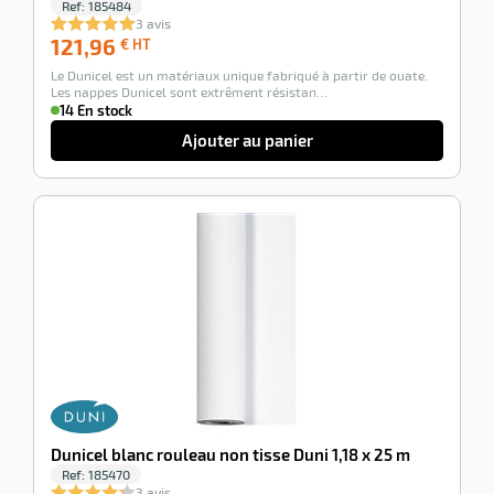
Ref:
185484
3 avis
121,96
121,96
€ HT
€
Le Dunicel est un matériaux unique fabriqué à partir de ouate.
HT
Les nappes Dunicel sont extrêment résistan…
14 En stock
Ajouter au panier
-20%
Dunicel blanc rouleau non tisse Duni 1,18 x 25 m
Ref:
185470
3 avis