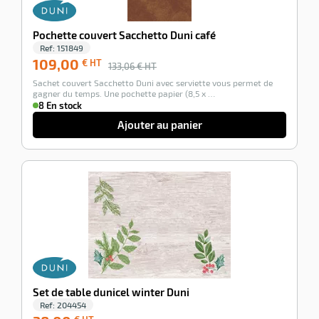
Pochette couvert Sacchetto Duni café
Ref:
151849
109,00
€ HT
133,06
€ HT
Sachet couvert Sacchetto Duni avec serviette vous permet de
gagner du temps. Une pochette papier (8,5 x …
8 En stock
Ajouter au panier
-100%
Set de table dunicel winter Duni
Ref:
204454
38,00