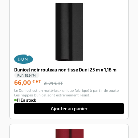
-28%
Dunicel noir rouleau non tisse Duni 25 m x 1,18 m
Ref:
185474
66,00
€ HT
91,04
€ HT
Le Dunicel est un matériaux unique fabriqué à partir de ouate.
Les nappes Dunicel sont extrêmement résist…
11 En stock
Ajouter au panier
-100%