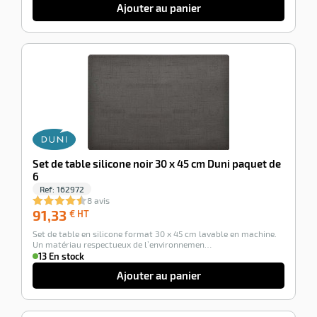
Ajouter au panier
-100%
Set de table silicone noir 30 x 45 cm Duni paquet de
6
Ref:
162972
8 avis
91,33
91,33
€ HT
€
Set de table en silicone format 30 x 45 cm lavable en machine.
HT
Un matériau respectueux de l’environnemen…
13 En stock
Ajouter au panier