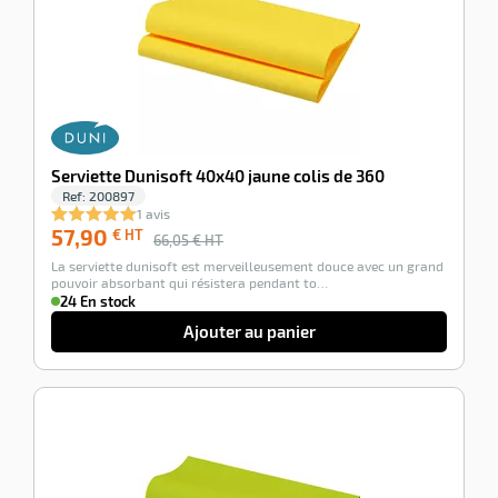
Serviette Dunisoft 40x40 jaune colis de 360
Ref:
200897
1 avis
57,90
€ HT
66,05
€ HT
La serviette dunisoft est merveilleusement douce avec un grand
pouvoir absorbant qui résistera pendant to…
24 En stock
Ajouter au panier
-12%