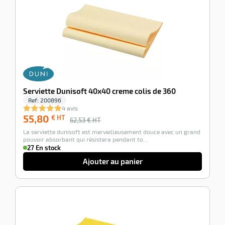
Serviette Dunisoft 40x40 creme colis de 360
Ref:
200896
4 avis
55,80
€ HT
62,53
€ HT
La serviette dunisoft est merveilleusement douce avec un grand
pouvoir absorbant qui résistera pendant to…
27 En stock
Ajouter au panier
-12%