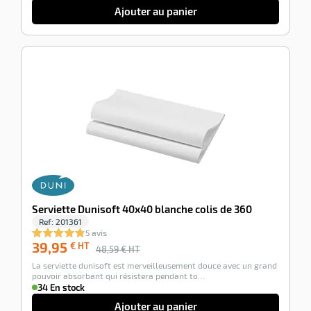
stock
merveilleusement
Ajouter au panier
Ajouter
douce
avec
au
un
panier
grand
pouvoir
-18%
absorbant
qui
résistera
pendant
to…
Serviette Dunisoft 40x40 blanche colis de 360
Ref:
201361
5 avis
39,95
€ HT
48,59
€ HT
La serviette dunisoft est merveilleusement douce avec un grand
pouvoir absorbant qui résistera pendant to…
34 En stock
Ajouter au panier