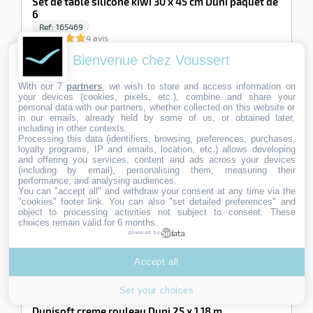
Set de table silicone kiwi 30 x 45 cm Duni paquet de
6
Ref:
165469
4 avis
91,33
91,33
€ HT
Bienvenue chez Voussert
€
Set de table en silicone format 30 x 45 cm lavable en machine.
HT
Un matériau respectueux de l’environnemen…
With our 7
partners
, we wish to store and access information on
6 En stock
your devices (cookies, pixels, etc.), combine and share your
personal data with our partners, whether collected on this website or
Ajouter au panier
in our emails, already held by some of us, or obtained later,
including in other contexts.
Processing this data (identifiers, browsing, preferences, purchases,
loyalty programs, IP and emails, location, etc.) allows developing
and offering you services, content and ads across your devices
-30%
(including by email), personalising them, measuring their
performance, and analysing audiences.
You can "accept all" and withdraw your consent at any time via the
"cookies" footer link
. You can also "set detailed preferences" and
object to processing activities not subject to consent. These
choices remain valid for 6 months.
powered by
Accept all
Set your choices
Dunisoft creme rouleau Duni 25 x 1,18 m