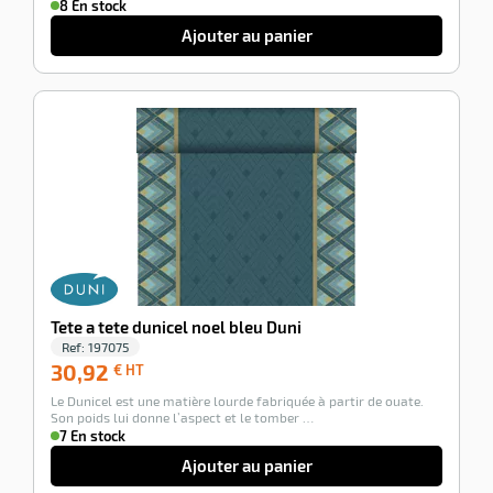
8 En stock
Ajouter au panier
-100%
Tete a tete dunicel noel bleu Duni
Ref:
197075
30,92
30,92
€ HT
€
Le Dunicel est une matière lourde fabriquée à partir de ouate.
HT
Son poids lui donne l’aspect et le tomber …
7 En stock
Ajouter au panier