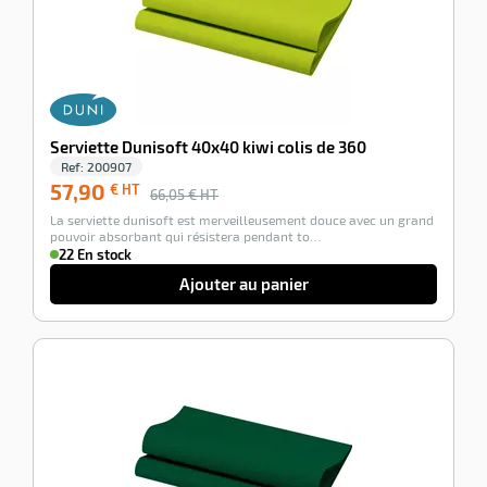
Serviette Dunisoft 40x40 kiwi colis de 360
Ref:
200907
57,90
€ HT
66,05
€ HT
La serviette dunisoft est merveilleusement douce avec un grand
pouvoir absorbant qui résistera pendant to…
22 En stock
Ajouter au panier
-12%