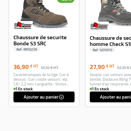
Chaussure
de
securite
Bonde S3
SRC
Ref:
RR10236
Chaussure de securite
Chaussure de sec
36,90
€
Bonde S3 SRC
homme Check S1
HT
55,10
Ref:
RR10236
Ref:
SO10115
€ HT
Caractéristiques
36,90
27,90
€ HT
€ HT
de
55,10
€ HT
53,35
€ 
la
Caractéristiques de la tige: Cuir à
Souple, cuir velours ave
tige:
1 En
dessus : Cuir croûte velours -ép.
textile. Doublure Wing 
Cuir
stock
1.8/ 2,2 mm. Languette : Stress
tunnel d’air respirante. 
à
ou…
Comp…
1 En stock
1 En stock
Ajouter
dessus
:
au
Ajouter au panier
Ajouter au pani
Cuir
panier
croûte
velours
-ép.
1.8/
2,2
mm.