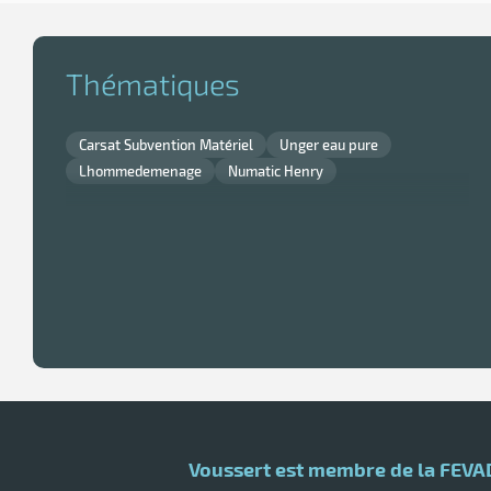
Languette
:
Stress
ou…
Thématiques
Carsat Subvention Matériel
Unger eau pure
Lhommedemenage
Numatic Henry
Voussert est membre de la FEVA