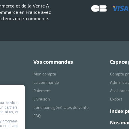
merce et de la Vente A
ommerce en France avec
acteurs du e-commerce.
vos commandes
espace
Mon compte
Compte pr
La commande
Administr
Paiement
Assistance
mVoussert
Livraison
Export
our devices
Conditions générales de vente
ur partners,
index p
me of us, or
ité
FAQ
ty programs,
nos m
 content and