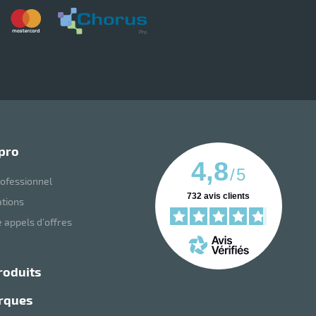
Tork savon
 pro
4,8
/
5
ofessionnel
732
avis clients
ations
 appels d’offres
roduits
arques