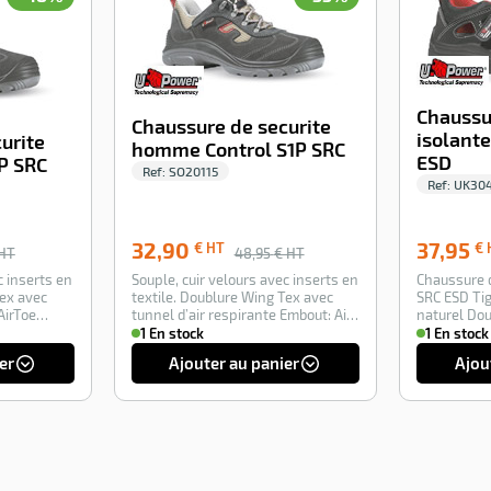
Chaussu
Chaussure de securite
isolant
urite
homme Control S1P SRC
ESD
P SRC
Ref:
SO20115
Ref:
UK30
32,90
37,95
€ HT
€ 
HT
48,95
€ HT
c inserts en
Souple, cuir velours avec inserts en
Chaussure 
Tex avec
textile. Doublure Wing Tex avec
SRC ESD Tig
AirToe
tunnel d’air respirante Embout: Ai…
natu
1 En stock
1 En stock
er
Ajouter au panier
Ajou