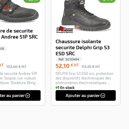
re de securite
e Andree S1P SRC
Chaussure isolante
securite Delphi Grip S3
416
ESD SRC
Ref:
SG10464
52,10
HT
€ HT
102,40
€ HT
113,35
€ HT
de securite Andree S1P
DELPHI Grip S3 ESD src: protection
e: Souple, cuir nubuck
des dispositifs électroniques des
rel Doublure: Doublure Wing …
phénomènes électrostatiques
Norme CE…
1 En stock
ter au panier
Ajouter au panier