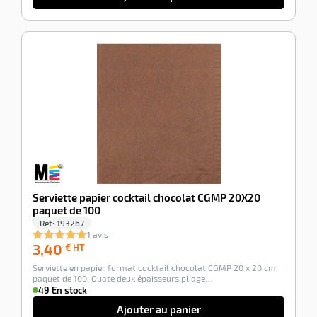
-100%
Serviette papier cocktail chocolat CGMP 20X20
paquet de 100
Ref:
193267
1 avis
3,40
3,40
€ HT
€
Serviette en papier format cocktail chocolat CGMP 20 x 20 cm
HT
paquet de 100. Ouate deux épaisseurs pliage…
49 En stock
Ajouter au panier