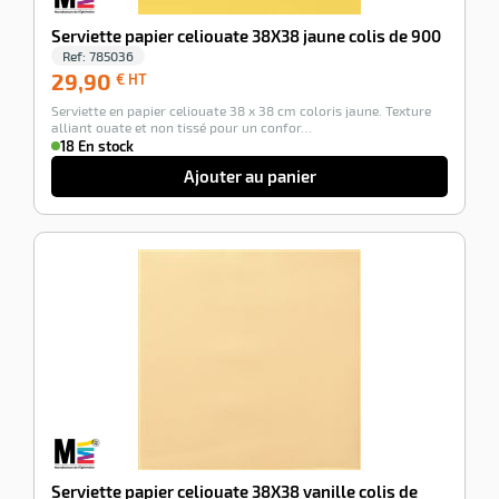
Serviette papier celiouate 38X38 jaune colis de 900
Ref:
785036
29,90
29,90
€ HT
€
Serviette en papier celiouate 38 x 38 cm coloris jaune. Texture
HT
alliant ouate et non tissé pour un confor…
18 En stock
Ajouter au panier
-100%
Serviette papier celiouate 38X38 vanille colis de