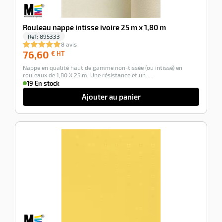
Rouleau nappe intisse ivoire 25 m x 1,80 m
Ref:
895333
8 avis
76,60
76,60
€ HT
€
Nappe en qualité haut de gamme non-tissée (ou intissé) en
HT
rouleaux de 1,80 X 25 m. Une résistance et un …
19 En stock
Ajouter au panier
-100%