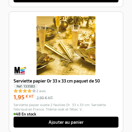
-33%
Serviette papier Or 33 x 33 cm paquet de 50
Ref:
133583
2 avis
1,95
€ HT
2,90
€ HT
Serviette papier ouate 2 feuilles Or 33 x 33 cm. Serviette
fabriqué en France. Thème noël et fêtes. V…
48 En stock
Ajouter au panier