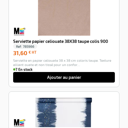
Serviette papier celiouate 38X38 taupe colis 900
Ref:
785966
31,60
31,60
€ HT
€
Serviette en papier celiouate 38 x 38 cm coloris taupe. Texture
HT
alliant ouate et non tissé pour un confor…
7 En stock
Ajouter au panier
-100%