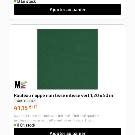
13 En stock
Ajouter au panier
-100%
Rouleau nappe non tissé intissé vert 1,20 x 50 m
Ref:
815012
41,15
41,15
€ HT
€
Nappe jetable en rouleaux initissé. L’initissé qualité
HT
professionnelle est l’alternative au tissus. Util…
11 En stock
Ajouter au panier