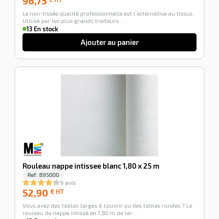
96,75
€
Le non-tissée qualité professionnelle est l’alternative au tissus.
HT
Utilisé par les plus grands traiteurs …
13 En stock
Ajouter au panier
-100%
Rouleau nappe intissee blanc 1,80 x 25 m
Ref:
895000
9 avis
52,90
52,90
€ HT
€
Vous avez des tables larges à couvrir ou des tables rondes ? Le
HT
rouleau de nappe intissé en 1,80 m de lar…