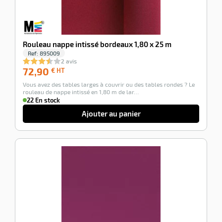
Rouleau nappe intissé bordeaux 1,80 x 25 m
Ref:
895009
2 avis
72,90
72,90
€ HT
€
Vous avez des tables larges à couvrir ou des tables rondes ? Le
HT
rouleau de nappe intissé en 1,80 m de lar…
22 En stock
Ajouter au panier
-100%