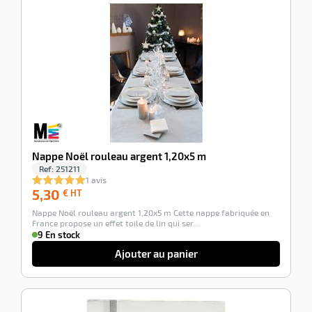
-100%
Nappe Noël rouleau argent 1,20x5 m
Ref:
251211
1 avis
5,30
5,30
€ HT
€
Nappe Noël rouleau argent 1,20x5 m Cette nappe fabriquée en
HT
France propose un effet toile de lin qui ser…
9 En stock
Ajouter au panier
-100%