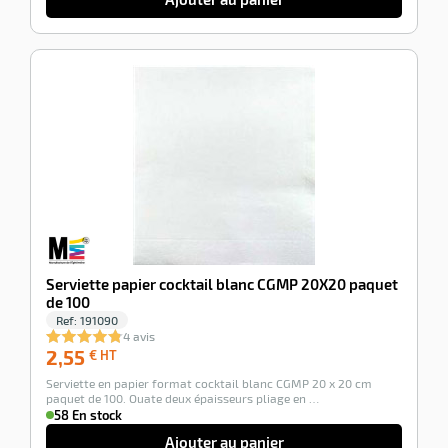
-100%
Serviette papier cocktail blanc CGMP 20X20 paquet
de 100
Ref:
191090
4 avis
2,55
2,55
€ HT
€
Serviette en papier format cocktail blanc CGMP 20 x 20 cm
HT
paquet de 100. Ouate deux épaisseurs pliage en …
58 En stock
Ajouter au panier