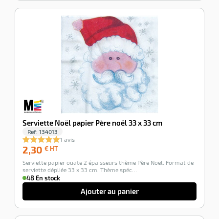
-100%
Serviette Noël papier Père noël 33 x 33 cm
Ref:
134013
1 avis
2,30
2,30
€ HT
€
Serviette papier ouate 2 épaisseurs thème Père Noël. Format de
HT
serviette dépliée 33 x 33 cm. Thème spéc…
48 En stock
Ajouter au panier