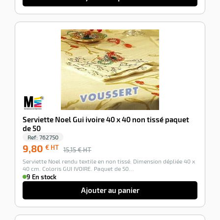
-35%
Serviette Noel Gui ivoire 40 x 40 non tissé paquet
de 50
Ref:
762750
9,80
€ HT
15,15
€ HT
Serviette Noel rendu textile en non tissé. Dimension dépliée 40 x
40 cm. Coloris GUI IVOIRE. Paquet de 50…
9 En stock
Ajouter au panier