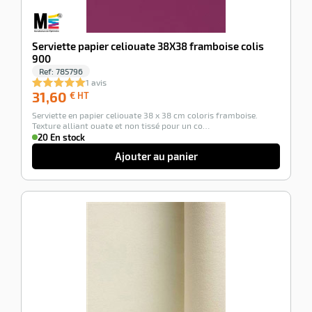
Serviette papier celiouate 38X38 framboise colis
900
Ref:
785796
1 avis
31,60
31,60
€ HT
€
Serviette en papier celiouate 38 x 38 cm coloris framboise.
HT
Texture alliant ouate et non tissé pour un co…
20 En stock
Ajouter au panier
-100%