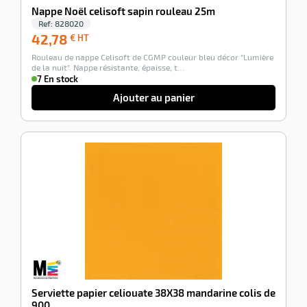
Nappe Noël celisoft sapin rouleau 25m
Ref:
828020
42,78
42,78
€ HT
€
Rouleau de nappe Celisoft de CGMP couleur bleu décor "Lumière
HT
de la nuit". Nappe résistante, épaisse, t…
7 En stock
Ajouter au panier
-100%
Serviette papier celiouate 38X38 mandarine colis de
900