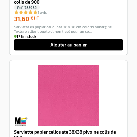
colis de 900
Ref:
785986
1 avis
31,60
31,60
€ HT
€
Serviette en papier celiouate 38 x 38 cm coloris aubergine.
HT
Texture alliant ouate et non tissé pour un co…
17 En stock
Ajouter au panier
-100%
Serviette papier celiouate 38X38 pivoine colis de