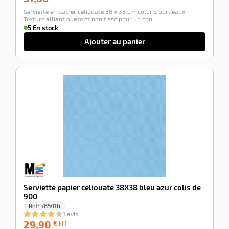
€
Serviette en papier celiouate 38 x 38 cm coloris bordeaux.
HT
Texture alliant ouate et non tissé pour un con…
5 En stock
Ajouter au panier
-100%
Serviette papier celiouate 38X38 bleu azur colis de
900
Ref:
785416
1 avis
29,90
29,90
€ HT