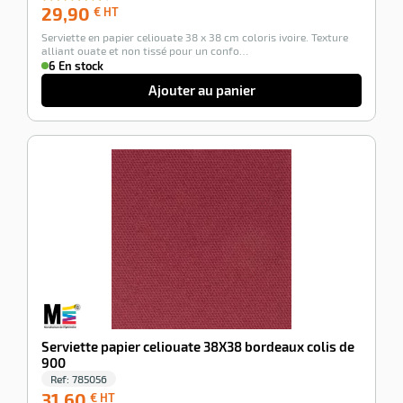
29,90
29,90
€ HT
€
Serviette en papier celiouate 38 x 38 cm coloris ivoire. Texture
HT
alliant ouate et non tissé pour un confo…
6 En stock
Ajouter au panier
-100%
Serviette papier celiouate 38X38 bordeaux colis de
900
Ref:
785056
31,60
31,60
€ HT