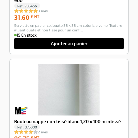
900
Ref:
785466
3 avis
31,60
31,60
€ HT
€
Serviette en papier celiouate 38 x 38 cm coloris pivoine. Texture
HT
alliant ouate et non tissé pour un conf…
15 En stock
Ajouter au panier
-100%
Rouleau nappe non tissé blanc 1,20 x 100 m intissé
Ref:
875000
2 avis
96,75
€ HT