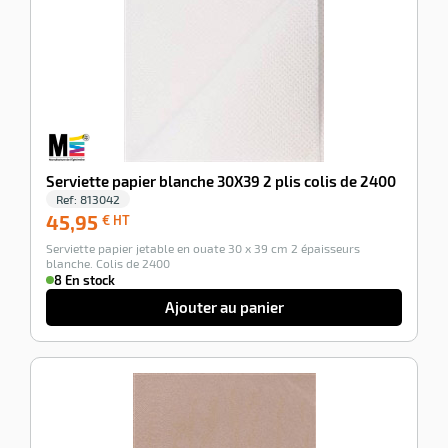
Serviette papier blanche 30X39 2 plis colis de 2400
Ref:
813042
45,95
45,95
€ HT
€
Serviette papier jetable en ouate 30 x 39 cm 2 épaisseurs
HT
blanche. Colis de 2400
8 En stock
Ajouter au panier
-100%