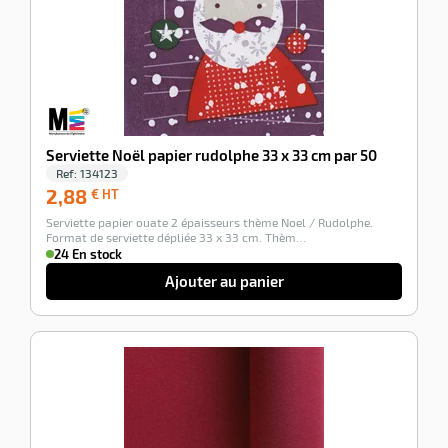
Serviette Noël papier rudolphe 33 x 33 cm par 50
Ref:
134123
2,88
2,88
€ HT
€
Serviette papier ouate 2 épaisseurs thème Noel / Rudolphe.
HT
Format de serviette dépliée 33 x 33 cm. Thèm…
24 En stock
Ajouter au panier
-100%