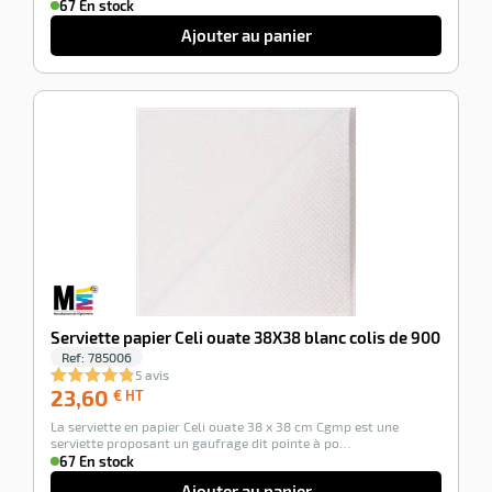
67 En stock
Ajouter au panier
-100%
Serviette papier Celi ouate 38X38 blanc colis de 900
Ref:
785006
5 avis
23,60
23,60
€ HT
€
La serviette en papier Celi ouate 38 x 38 cm Cgmp est une
HT
serviette proposant un gaufrage dit pointe à po…
67 En stock
Ajouter au panier