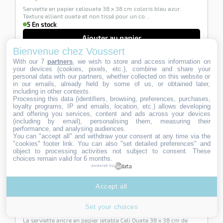
€
Serviette en papier celiouate 38 x 38 cm coloris bleu azur.
HT
Texture alliant ouate et non tissé pour un co…
5 En stock
Ajouter au panier
Bienvenue chez Voussert
With our 7
partners
, we wish to store and access information on
your devices (cookies, pixels, etc.), combine and share your
-100%
personal data with our partners, whether collected on this website or
in our emails, already held by some of us, or obtained later,
including in other contexts.
Processing this data (identifiers, browsing, preferences, purchases,
loyalty programs, IP and emails, location, etc.) allows developing
and offering you services, content and ads across your devices
(including by email), personalising them, measuring their
performance, and analysing audiences.
You can "accept all" and withdraw your consent at any time via the
"cookies" footer link
. You can also "set detailed preferences" and
object to processing activities not subject to consent. These
choices remain valid for 6 months.
powered by
Serviette papier Celi Ouate ancre 38X38 les 900
Accept all
Ref:
785496
1 avis
42,25
42,25
€ HT
Set your choices
€
La serviette ancre en papier jetable Celi Ouate 38 x 38 cm de
HT