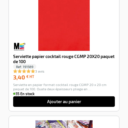
Serviette papier cocktail rouge CGMP 20X20 paquet
de 100
Ref:
191569
3 avis
3,40
3,40
€ HT
€
Serviette en papier format cocktail rouge CGMP 20 x 20 cm
HT
paquet de 100. Ouate deux épaisseurs pliage en …
35 En stock
Ajouter au panier
-63%