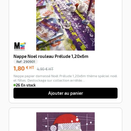
Nappe Noel rouleau Prélude 1,20x6m
Ref:
290901
1,80
€ HT
4,90
€ HT
Nappe papier damassé Noël Prélude 1,20x6m thème spécial noël
et fêtes. Destockage sur collection arrétée…
26 En stock
Ajouter au panier
-100%