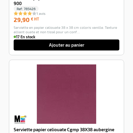
900
Ref:
785426
1 avis
29,90
29,90
€ HT
€
Serviette en papier celiouate 38 x 38 cm coloris vanille. Texture
HT
alliant ouate et non tissé pour un conf…
17 En stock
Ajouter au panier
-100%
Serviette papier celiouate Cgmp 38X38 aubergine