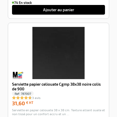
74 En stock
Ajouter au panier
-100%
Serviette papier celiouate Cgmp 38x38 noire colis
de 900
Ref:
787007
3 avis
31,60
31,60
€ HT
€
Serviette en papier celiouate 38 x 38 cm. Texture alliant ouate et
HT
non tissé pour un confort accru et un …