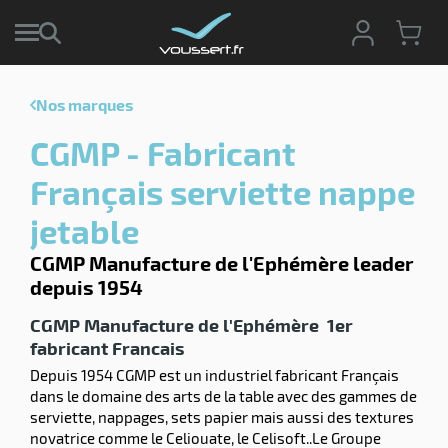
Nos marques
r
CGMP - Fabricant
r
cte
Français serviette nappe
ets
jetable
r
yage
if
age
CGMP Manufacture de l'Ephémère leader
elle
depuis 1954
r
le
iel
CGMP Manufacture de l'Ephémère 1er
oyage
r
fabricant Francais
erie
pement
Depuis 1954 CGMP est un industriel fabricant Français
ot
dans le domaine des arts de la table avec des gammes de
x
r
serviette, nappages, sets papier mais aussi des textures
ène
its
agement
novatrice comme le Celiouate, le Celisoft..Le Groupe
retien