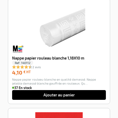
-100%
Nappe papier rouleau blanche 1,18X10 m
Ref:
140112
2 avis
4,10
4,10
€ HT
€
Nappe papier rouleau blanche en qualité damassé. Nappe
HT
jetable damassé blanche gauffrée en rouleaux. Qu…
37 En stock
Ajouter au panier
-100%