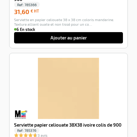
Ref:
785366
31,60
31,60
€ HT
€
Serviette en papier celiouate 38 x 38 cm coloris mandarine.
HT
Texture alliant ouate et non tissé pour un co…
6 En stock
Ajouter au panier
-100%
Serviette papier celiouate 38X38 ivoire colis de 900
Ref:
785376
3 avis