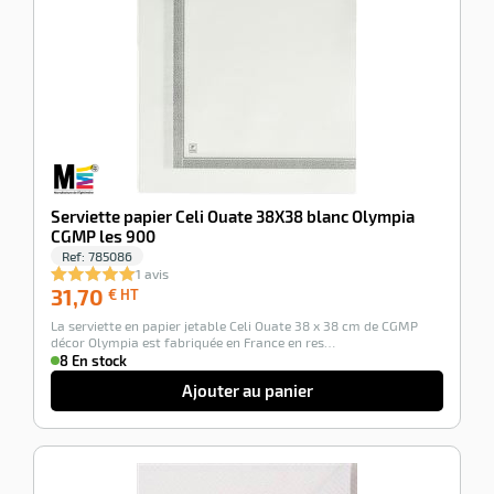
Serviette papier Celi Ouate 38X38 blanc Olympia
CGMP les 900
Ref:
785086
1 avis
31,70
31,70
€ HT
€
La serviette en papier jetable Celi Ouate 38 x 38 cm de CGMP
HT
décor Olympia est fabriquée en France en res…
8 En stock
Ajouter au panier
-100%