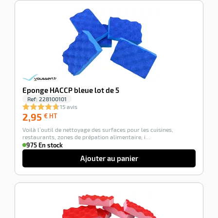
-100%
Eponge HACCP bleue lot de 5
Ref:
228100101
15 avis
2,95
2,95
€ HT
€
Voilà l’outil de nettoyage des surfaces pour les cuisines,
HT
restaurants, zones de prépation alimentaire, i…
975 En stock
Ajouter au panier
-100%