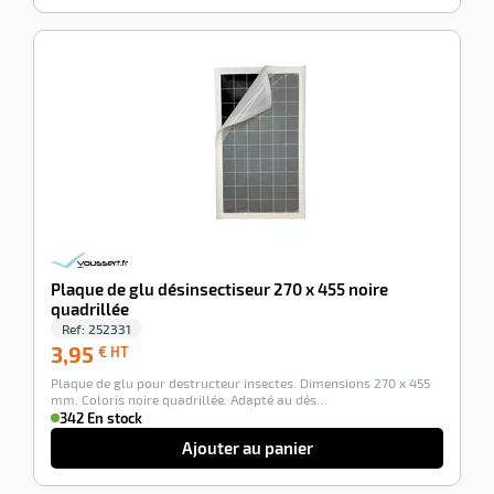
-100%
Plaque de glu désinsectiseur 270 x 455 noire
quadrillée
Ref:
252331
3,95
3,95
€ HT
€
Plaque de glu pour destructeur insectes. Dimensions 270 x 455
HT
mm. Coloris noire quadrillée. Adapté au dés…
342 En stock
Ajouter au panier