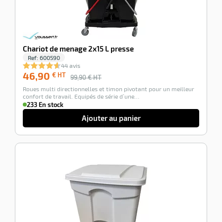
Chariot de menage 2x15 L presse
Ref:
600590
44 avis
46,90
€ HT
99,90
€ HT
Roues multi directionnelles et timon pivotant pour un meilleur
confort de travail. Equipés de série d’une…
233 En stock
Ajouter au panier
-100%