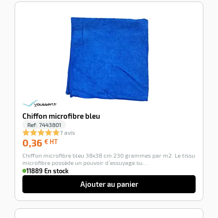
-100%
Chiffon microfibre bleu
Ref:
7443801
7 avis
0,36
0,36
€ HT
€
Chiffon microfibre bleu 38x38 cm 230 grammes par m2. Le tissu
HT
microfibre possède un pouvoir d’essuyage su…
11889 En stock
Ajouter au panier