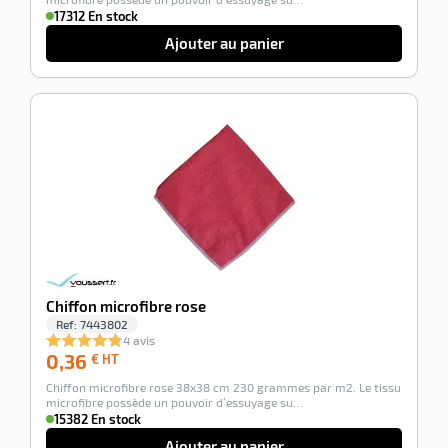
17312 En stock
Ajouter au panier
-100%
Chiffon microfibre rose
Ref:
7443802
4 avis
0,36
0,36
€ HT
€
Chiffon microfibre rose 38x38 cm 230 grammes par m2. Le tissu
HT
microfibre possède un pouvoir d’essuyage su…
15382 En stock
Ajouter au panier