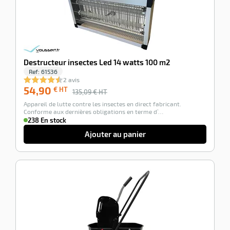
Destructeur insectes Led 14 watts 100 m2
Ref:
61536
2 avis
54,90
€ HT
135,09
€ HT
Appareil de lutte contre les insectes en direct fabricant.
Conforme aux dernières obligations en terme d’…
238 En stock
Ajouter au panier
-53%