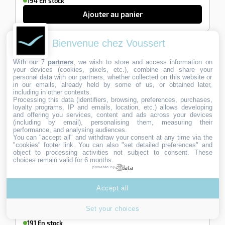
194 En stock
Ajouter au panier
Bienvenue chez Voussert
-100%
With our 7
partners
, we wish to store and access information on
your devices (cookies, pixels, etc.), combine and share your
personal data with our partners, whether collected on this website or
in our emails, already held by some of us, or obtained later,
including in other contexts.
Processing this data (identifiers, browsing, preferences, purchases,
loyalty programs, IP and emails, location, etc.) allows developing
and offering you services, content and ads across your devices
(including by email), personalising them, measuring their
performance, and analysing audiences.
You can "accept all" and withdraw your consent at any time via the
"cookies" footer link
. You can also "set detailed preferences" and
object to processing activities not subject to consent. These
Chariot de menage bibac double seau avec presse a
choices remain valid for 6 months.
plat
powered by
Ref:
600215B
60 avis
Accept all
29,90
29,90
€ HT
€
C’est le produit de référence pour les chantiers de nettoyage de
HT
Set your choices
bureau, classes, zones de circulation où…
191 En stock