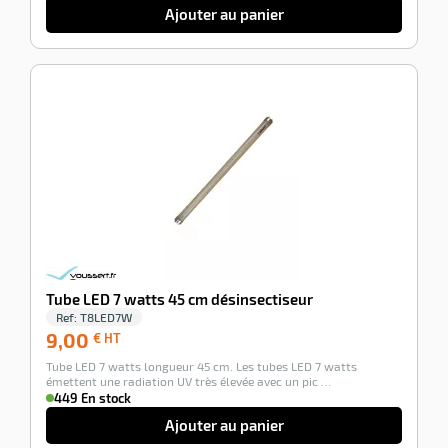
Ajouter au panier
-100%
Tube LED 7 watts 45 cm désinsectiseur
Ref:
T8LED7W
9,00
9,00
€ HT
€
Tube LED 7 watts longueur 45 cm. Les tubes LED 7 watts
HT
émettent une radiation UV très élevée avec un pic …
449 En stock
Ajouter au panier