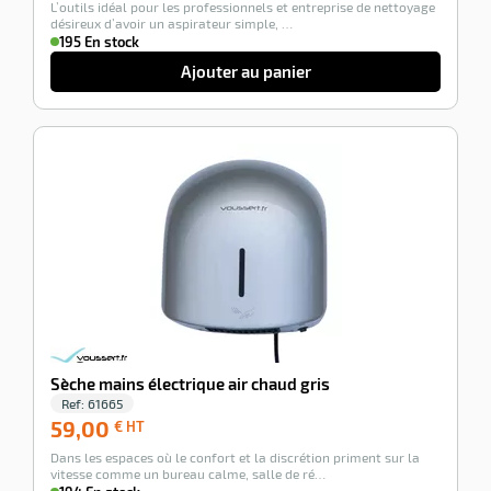
L’outils idéal pour les professionnels et entreprise de nettoyage
HT
désireux d’avoir un aspirateur simple, …
195 En stock
Ajouter au panier
-100%
Sèche mains électrique air chaud gris
Ref:
61665
59,00
59,00
€ HT
€
Dans les espaces où le confort et la discrétion priment sur la
HT
vitesse comme un bureau calme, salle de ré…