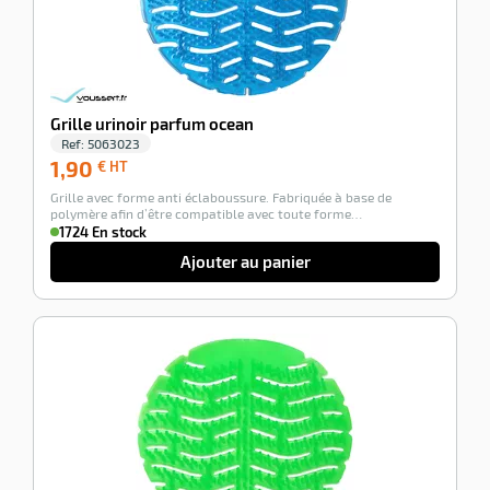
Grille urinoir parfum ocean
Ref:
5063023
1,90
1,90
€ HT
€
Grille avec forme anti éclaboussure. Fabriquée à base de
HT
polymère afin d’être compatible avec toute forme…
1724 En stock
Ajouter au panier
-100%