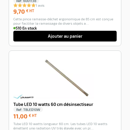
Ref:
6001138
1 avis
9,70
9,70
€ HT
€
Cette pince ramasse-déchet ergonomique de 85 cm est conçue
HT
pour faciliter le ramassage de divers objets a…
510 En stock
Ajouter au panier
-100%
Tube LED 10 watts 60 cm désinsectiseur
Ref:
T8LED10W
11,00
11,00
€ HT
€
Tube LED 10 watts longueur 60 cm. Les tubes LED 10 watts
HT
émettent une radiation UV très élevée avec un pi…