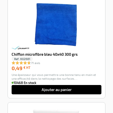
-100%
Chiffon microfibre bleu 40x40 300 grs
Ref:
602681
71 avis
0,49
0,49
€ HT
€
Une épaisseur qui vous permettra une bonne tenu en main et
HT
une efficacité dans le nettoyage des surfaces.…
10468 En stock
Ajouter au panier
-100%