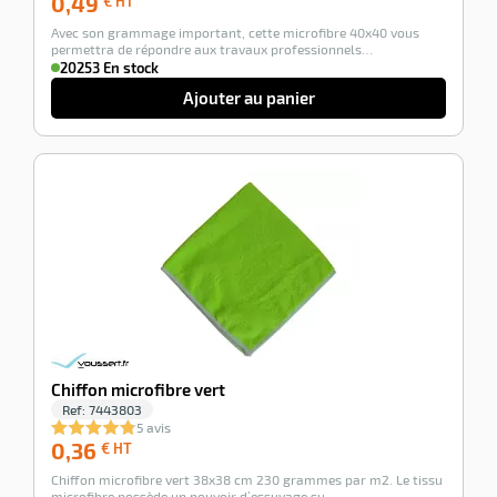
0,49
€ HT
€
Avec son grammage important, cette microfibre 40x40 vous
HT
permettra de répondre aux travaux professionnels…
20253 En stock
Ajouter au panier
-100%
Chiffon microfibre vert
Ref:
7443803
5 avis
0,36
0,36
€ HT
€
Chiffon microfibre vert 38x38 cm 230 grammes par m2. Le tissu
HT
microfibre possède un pouvoir d’essuyage su…