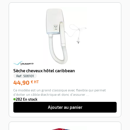
-100%
Sèche cheveux hôtel caribbean
Ref:
506101
44,90
44,90
€ HT
€
Ce modèle est un grand classique avec flexible qui permet
HT
d’éviter un câble électrique et donc d’assurer …
282 En stock
Ajouter au panier
-36%