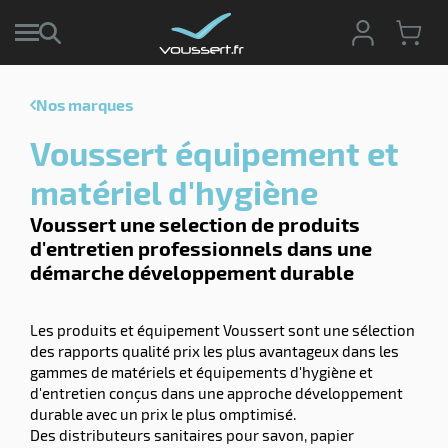
Nos marques
r
Voussert équipement et
r
cte
matériel d'hygiène
ets
Voussert une selection de produits
r
yage
d'entretien professionnels dans une
if
age
démarche développement durable
elle
r
le
iel
Les produits et équipement Voussert sont une sélection
oyage
r
des rapports qualité prix les plus avantageux dans les
erie
pement
gammes de matériels et équipements d'hygiène et
ot
d'entretien conçus dans une approche développement
x
r
durable avec un prix le plus omptimisé.
ène
its
Des distributeurs sanitaires pour savon, papier
agement
retien