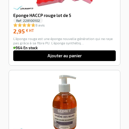
Eponge HACCP rouge lot de 5
Ref:
228100102
8 avis
2,95
2,95
€ HT
€
L’éponge rouge est une éponge nouvelle génération qui ne raye
HT
pas grâce à sa fibre PU. L’éponge synthétiq…
964 En stock
Ajouter au panier
-100%