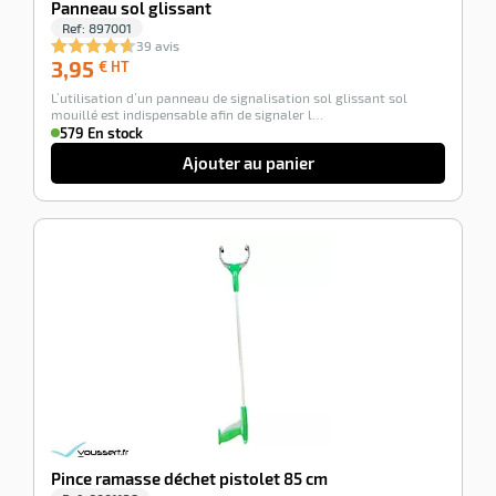
Panneau sol glissant
Ref:
897001
39 avis
3,95
3,95
€ HT
€
L’utilisation d’un panneau de signalisation sol glissant sol
HT
mouillé est indispensable afin de signaler l…
579 En stock
Ajouter au panier
-100%
Pince ramasse déchet pistolet 85 cm