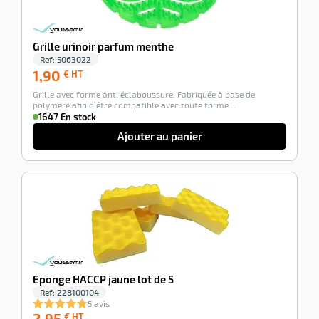
Grille urinoir parfum menthe
Ref:
5063022
1,90
1,90
€ HT
€
Grille avec forme anti éclaboussure. Fabriquée à base de
HT
polymère afin d’être compatible avec toute forme…
1647 En stock
Ajouter au panier
-100%
Eponge HACCP jaune lot de 5
Ref:
228100104
5 avis
2,95
2,95
€ HT