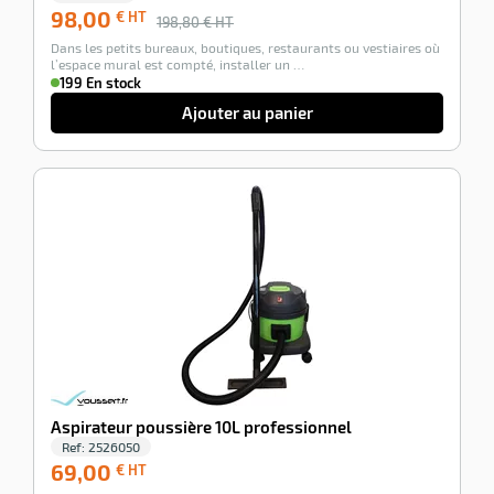
98,00
€ HT
198,80
€ HT
Dans les petits bureaux, boutiques, restaurants ou vestiaires où
l’espace mural est compté, installer un …
199 En stock
Ajouter au panier
-100%
Aspirateur poussière 10L professionnel
Ref:
2526050
69,00
69,00
€ HT
€