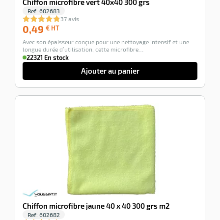
Chiffon microfibre vert 40x40 300 grs
épaisseur
22321 En
Ref:
602683
conçue
stock
37 avis
pour
0,49
0,49
€ HT
Ajouter
une
€
nettoyage
au
Avec son épaisseur conçue pour une nettoyage intensif et une
HT
intensif
longue durée d’utilisation, cette microfibre…
panier
et
22321 En stock
une
longue
Ajouter au panier
durée
d’utilisation,
cette
microfibre…
-100%
Chiffon microfibre jaune 40 x 40 300 grs m2
Ref:
602682