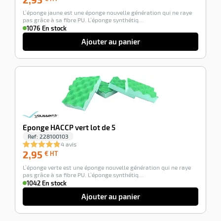
€
L’éponge jaune est une éponge nouvelle génération qui ne raye
HT
pas grâce à sa fibre PU. L’éponge synthétiq…
1076 En stock
Ajouter au panier
-100%
Eponge HACCP vert lot de 5
Ref:
228100103
4 avis
2,95
2,95
€ HT
€
L’éponge verte est une éponge nouvelle génération qui ne raye
HT
pas grâce à sa fibre PU. L’éponge synthétiq…
1042 En stock
Ajouter au panier