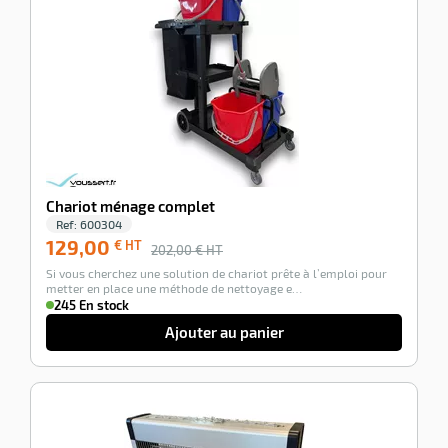
Chariot ménage complet
Ref:
600304
129,00
€ HT
202,00
€ HT
Si vous cherchez une solution de chariot prête à l’emploi pour
metter en place une méthode de nettoyage e…
245 En stock
Ajouter au panier
-59%