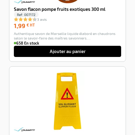
Savon flacon pompe fruits exotiques 300 ml
Ref:
007172
3 avis
1,99
1,99
€ HT
€
Authentique savon de Marseille liquide élaboré en chaudrons
HT
selon le savoir-faire des maîtres savonniers.…
658 En stock
Ajouter au panier
-100%