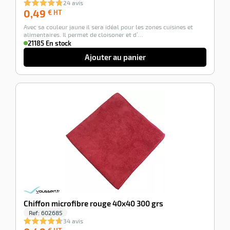
24 avis
0,49
0,49
€ HT
€
Avec sa couleur jaune il sera idéal pour les zones cuisines et
HT
alimentaires. Il permet de cloisoner et d’…
21185 En stock
Ajouter au panier
-100%
Chiffon microfibre rouge 40x40 300 grs
Ref:
602685
34 avis
0,49