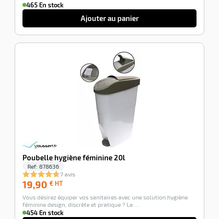
465 En stock
Ajouter au panier
-100%
Poubelle hygiène féminine 20l
Ref:
878636
7 avis
19,90
19,90
€ HT
€
Vous désirez équiper vos sanitaires avec une solution hygiène
HT
féminine design, discrète et pratique ? La …
454 En stock