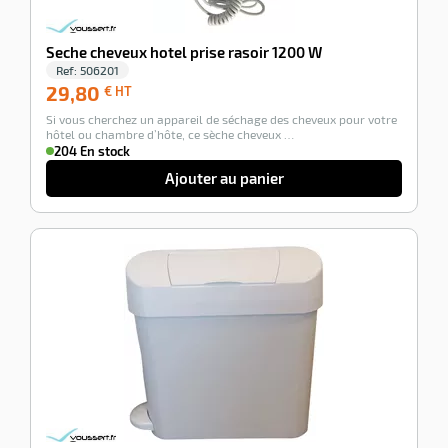
Seche cheveux hotel prise rasoir 1200 W
Ref:
506201
29,80
29,80
€ HT
€
Si vous cherchez un appareil de séchage des cheveux pour votre
HT
hôtel ou chambre d’hôte, ce sèche cheveux …
204 En stock
Ajouter au panier
-100%