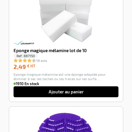
Eponge magique mélamine lot de 10
Ref:
887150
18 avis
2,49
2,49
€ HT
€
Eponge magique mélamine est une éponge adaptée pour
HT
éliminer à sec les taches ou les traces sur les surfa…
1910 En stock
Ajouter au panier
-100%