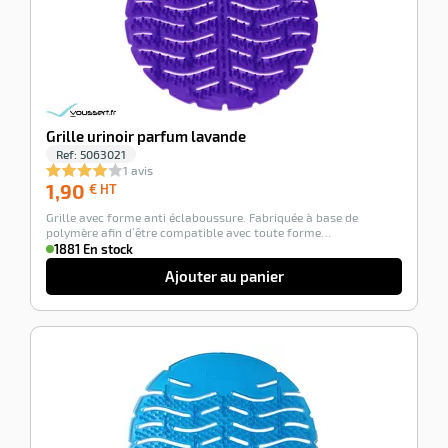
Grille urinoir parfum lavande
Ref:
5063021
1 avis
1,90
1,90
€ HT
€
Grille avec forme anti éclaboussure. Fabriquée à base de
HT
polymère afin d’être compatible avec toute forme…
1881 En stock
Ajouter au panier
-100%