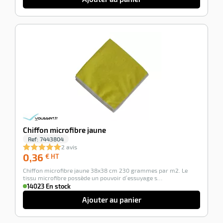
-100%
Chiffon microfibre jaune
Ref:
7443804
2 avis
0,36
0,36
€ HT
€
Chiffon microfibre jaune 38x38 cm 230 grammes par m2. Le
HT
tissu microfibre possède un pouvoir d’essuyage s…
14023 En stock
Ajouter au panier