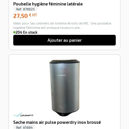
Poubelle hygiène féminine latérale
Ref:
878625
27,50
27,50
€ HT
€
Idéal pour les cabinets de toilette étroits de WC. Une poubelle
HT
hygiène féminine est presque toujours pla…
204 En stock
Ajouter au panier
-51%
Seche mains air pulse powerdry inox brossé
Ref:
61684