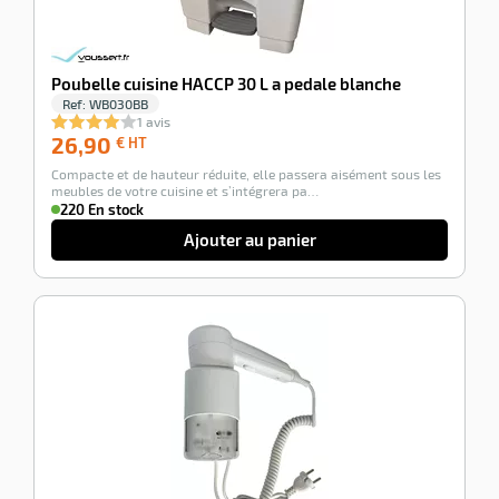
Poubelle cuisine HACCP 30 L a pedale blanche
Ref:
WB030BB
1 avis
26,90
26,90
€ HT
€
Compacte et de hauteur réduite, elle passera aisément sous les
HT
meubles de votre cuisine et s’intégrera pa…
220 En stock
Ajouter au panier
-100%