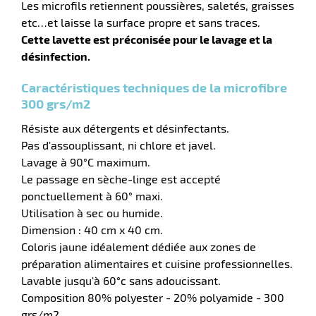
Les microfils retiennent poussières, saletés, graisses
etc…et laisse la surface propre et sans traces.
Cette lavette est préconisée pour le lavage et la
désinfection.
r
Caractéristiques techniques de la microfibre
300 grs/m2
yeuses
Résiste aux détergents et désinfectants.
Pas d'assouplissant, ni chlore et javel.
r
Lavage à 90°C maximum.
Le passage en sèche-linge est accepté
ponctuellement à 60° maxi.
rie
Utilisation à sec ou humide.
geur
Dimension : 40 cm x 40 cm.
Coloris jaune idéalement dédiée aux zones de
préparation alimentaires et cuisine professionnelles.
Lavable jusqu'à 60°c sans adoucissant.
Composition 80% polyester - 20% polyamide - 300
grs/m2.
r