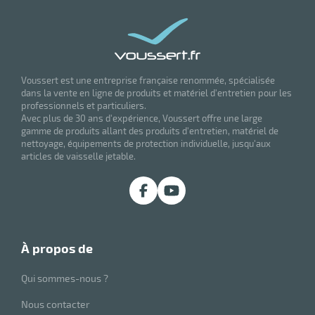
Voussert est une entreprise française renommée, spécialisée
dans la vente en ligne de produits et matériel d'entretien pour les
professionnels et particuliers.
Avec plus de 30 ans d'expérience, Voussert offre une large
gamme de produits allant des produits d'entretien, matériel de
nettoyage, équipements de protection individuelle, jusqu'aux
articles de vaisselle jetable.
r
r
pement
x
à propos de
r
ène
its
agement
retien
Qui sommes-nous ?
ssionnel
ction
Nous contacter