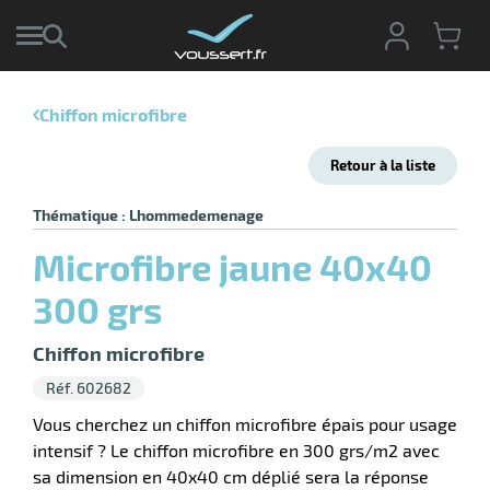
Chiffon microfibre
r
Retour à la liste
r
cte
Thématique : Lhommedemenage
ets
r
Microfibre jaune 40x40
yage
if
age
300 grs
elle
r
le
iel
Chiffon microfibre
oyage
Réf. 602682
soire
erie
ateur
ot
Vous cherchez un chiffon microfibre épais pour usage
intensif ? Le chiffon microfibre en 300 grs/m2 avec
sa dimension en 40x40 cm déplié sera la réponse