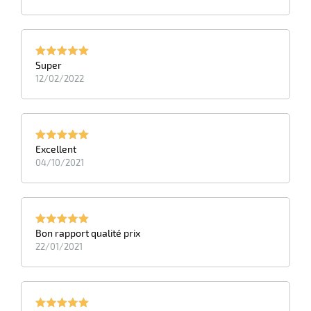
Super
12/02/2022
Excellent
04/10/2021
r
ge
if
Bon rapport qualité prix
22/01/2021
on