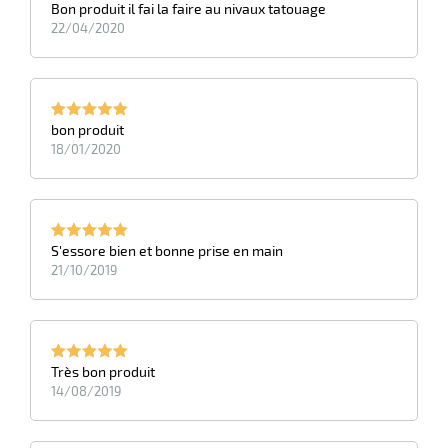
Bon produit il fai la faire au nivaux tatouage
22/04/2020
r
tes
bon produit
18/01/2020
S'essore bien et bonne prise en main
21/10/2019
r
fibres
Très bon produit
14/08/2019