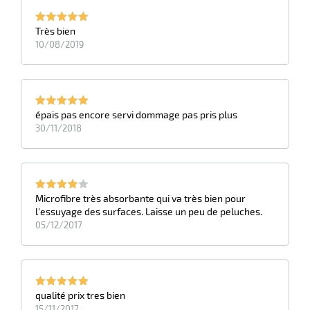
r
Très bien
10/08/2019
brosses
épais pas encore servi dommage pas pris plus
30/11/2018
Microfibre très absorbante qui va très bien pour
l'essuyage des surfaces. Laisse un peu de peluches.
05/12/2017
r
qualité prix tres bien
oyage
15/11/2017