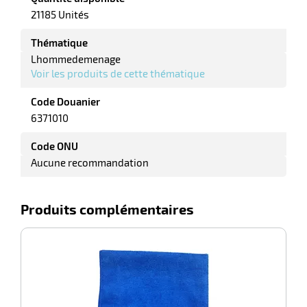
r
21185 Unités
Thématique
Lhommedemenage
ale
Voir les produits de cette thématique
oyage
Code Douanier
6371010
Code ONU
Aucune recommandation
Produits complémentaires
-100%
Ch