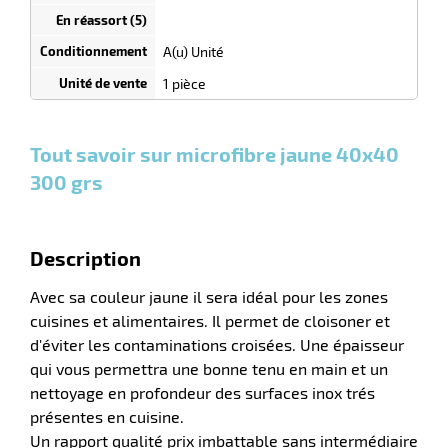
Unités
dégressif
selon
quantité
A(u) Unité
r
0
0
0,00
0,00
1
0,49
1 pièce
Unités
Unités
Unité
€ HT
€ HT
€
et
et
et
HT
plus :
plus :
plus :
laveuses
Tout savoir sur microfibre jaune 40x40
300 grs
Description
Avec sa couleur jaune il sera idéal pour les zones
cuisines et alimentaires. Il permet de cloisoner et
d'éviter les contaminations croisées. Une épaisseur
qui vous permettra une bonne tenu en main et un
nettoyage en profondeur des surfaces inox trés
présentes en cuisine.
Un rapport qualité prix imbattable sans intermédiaire