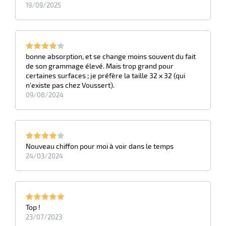
19/09/2025
e
brosse
bonne absorption, et se change moins souvent du fait
de son grammage élevé. Mais trop grand pour
certaines surfaces ; je préfère la taille 32 x 32 (qui
n'existe pas chez Voussert).
09/08/2024
Nouveau chiffon pour moi à voir dans le temps
24/03/2024
Top !
23/07/2023