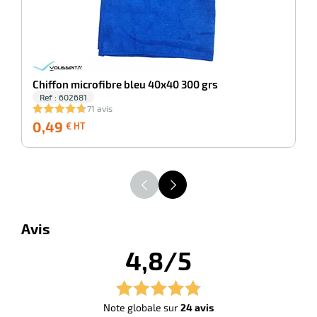
r
ot
Chiffon microfibre bleu 40x40 300 grs
tention
Ref : 602681
71 avis
0,49
0,49
0
€ HT
r
€
HT
ot
ge
Avis
4,8/5
Note globale sur
24 avis