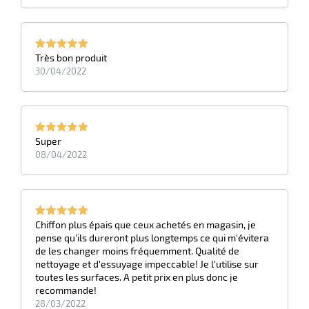
r
Très bon produit
ge
30/04/2022
risation
Super
08/04/2022
r
le
Chiffon plus épais que ceux achetés en magasin, je
ssionnelle
pense qu'ils dureront plus longtemps ce qui m'évitera
de les changer moins fréquemment. Qualité de
nettoyage et d'essuyage impeccable! Je l'utilise sur
toutes les surfaces. A petit prix en plus donc je
recommande!
28/03/2022