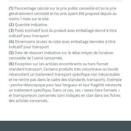
(1)
Pourcentage calculé sur le prix public conseillé et/ou le prix
généralement constaté et/ou prix ayant été proposé depuis au
moins 1 mois sur le site.
(2)
Quantité indicative.
(3)
Poids estimatif brut du produit avec emballage donné à titre
indicatif pour transport
(4)
Dimensions brutes du colis avec emballage données à titre
indicatif pour transport
(5)
Date de réassort indicative sur le délai moyen de livraison
constatée de l’usine concernée.
(6)
Exception sur les articles encombrants ou hors format
standard transport. Certains produits très volumineux ou lourds
r
nécessitent un traitement transport spécifique non mécanisable
et ne rentre pas dans le cadre des standards transports. Exemple
: perche télescopique pour leur longueur et leur fragilité nécessite
un traitement spécifique. Dans ce cas, ces « taxes hors formats »
oyeur
et transporteurs concernés sont indiqués en clair dans les fiches
e
des articles concernés.
ion