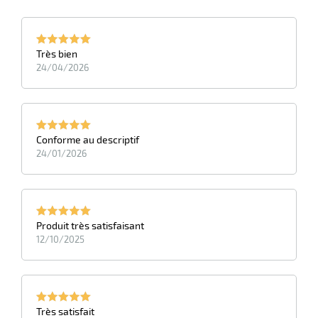
Très bien
24/04/2026
r
Conforme au descriptif
ot
24/01/2026
ot
Produit très satisfaisant
12/10/2025
r
Très satisfait