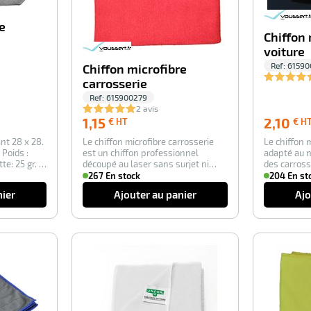
e
Chiffon 
voiture
Ref:
61590
Chiffon microfibre
carrosserie
Ref:
615900279
2 avis
1,15
1,15
2,10
€ HT
€ H
€
ant 28 x 28.
Le chiffon microfibre carrosserie
Le chiffon m
HT
Poids :
est un chiffon professionnel
adapté au 
te: 25 gr. …
découpé au laser sans surjet ni
des carross
couture. A…
surfa…
267 En stock
204 En st
nier
Ajouter au panier
Ajo
-100%
-100%