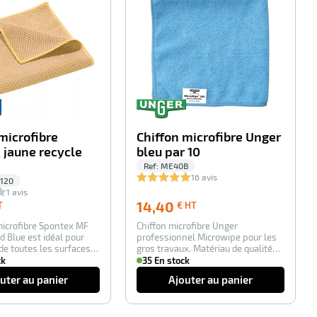
microfibre
Chiffon microfibre Unger
 jaune recycle
bleu par 10
Ref:
ME40B
16 avis
120
1 avis
7,20
14,40
14,40
T
€ HT
€
€
microfibre Spontex MF
Chiffon microfibre Unger
HT
HT
d Blue est idéal pour
professionnel Microwipe pour les
de toutes les surfaces.
gros travaux. Matériau de qualité
supérieur. ré…
ck
35 En stock
uter au panier
Ajouter au panier