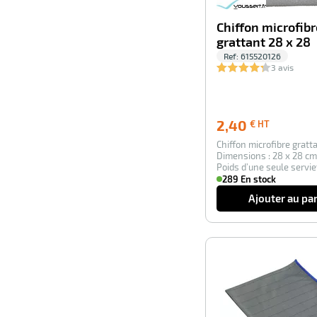
Chiffon microfibr
grattant 28 x 28
Ref:
615520126
3 avis
2,40
2,40
€ HT
€
Chiffon microfibre gratt
HT
Dimensions : 28 x 28 cm 
Poids d’une seule serviet
289 En stock
Ajouter au pa