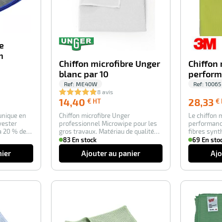
e
m
Chiffon microfibre Unger
Chiffon 
blanc par 10
perform
Ref:
ME40W
Ref:
10065
8 avis
14,40
14,40
28,33
€ HT
€
€
unique en
Chiffon microfibre Unger
Le chiffon 
HT
yester
professionnel Microwipe pour les
performanc
 à 20 % de
gros travaux. Matériau de qualité
fibres synt
supérieur. ré…
polyester…
83 En stock
69 En sto
nier
Ajouter au panier
Ajo
-100%
-100%