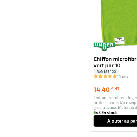
Chiffon microfib
vert par 10
Ref:
ME400
14 avis
14,40
14,40
€ HT
€
Chiffon microfibre Unge
HT
professionnel Microwip
gros travaux. Matériau d
supérieur. r…
43 En stock
Ajouter au pa