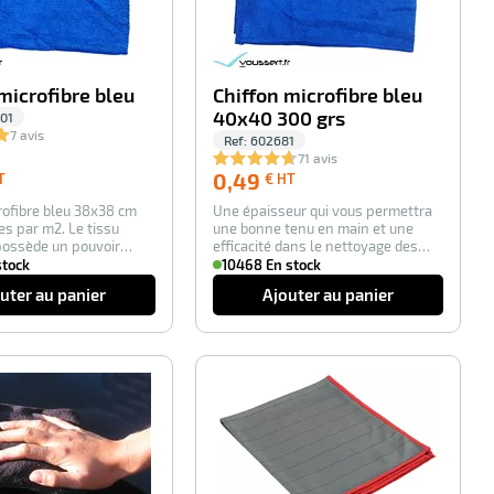
microfibre bleu
Chiffon microfibre bleu
40x40 300 grs
01
7 avis
Ref:
602681
71 avis
0,36
0,49
0,49
T
€ HT
€
€
rofibre bleu 38x38 cm
Une épaisseur qui vous permettra
HT
HT
s par m2. Le tissu
une bonne tenu en main et une
possède un pouvoir
efficacité dans le nettoyage des
 su…
surfaces.…
stock
10468 En stock
uter au panier
Ajouter au panier
-100%
-100%