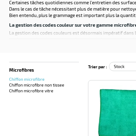
Certaines tâches quotidiennes comme l'entretien des surface
Dans le cas de tâche nécessitant plus de matière pour netto
Bien entendu, plus le grammage est important plus la quantit
La gestion des codes couleur sur votre gamme microfibr
La gestion des codes couleurs est désormais impératif dans le
couleur usuels qui permettent d'associer à chaque code couleu
couleur jaune est plutôt dédiée à l'
entretien en cuisine
aux esp
bureau.
Trier par :
Microfibres
Chiffon microfibre
Chiffon microfibre non tissee
Chiffon microfibre vitre