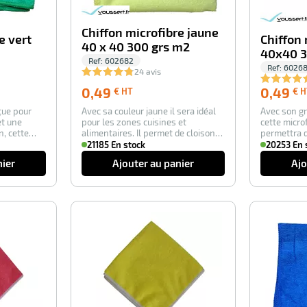
Chiffon microfibre jaune
e vert
Chiffon 
40 x 40 300 grs m2
40x40 3
Ref:
602682
Ref:
6026
24 avis
0,49
0,49
0,49
€ HT
€ H
€
çue pour
Avec sa couleur jaune il sera idéal
Avec son g
HT
et une
pour les zones cuisines et
cette micro
n, cette
alimentaires. Il permet de cloisoner
permettra 
et d’…
profession
21185 En stock
20253 En 
nier
Ajouter au panier
Ajo
-100%
-100%