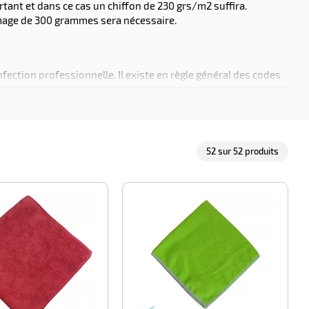
nt et dans ce cas un chiffon de 230 grs/m2 suffira.
mmage de 300 grammes sera nécessaire.
fection professionnelle. Il existe en règle général des codes
nitaires
se verra plutôt associer le couleur rouge ou rose. La
st dédiée à l'
entretien des surfaces mobilières, vitres
,
52
sur
52
produits
-100%
-100%