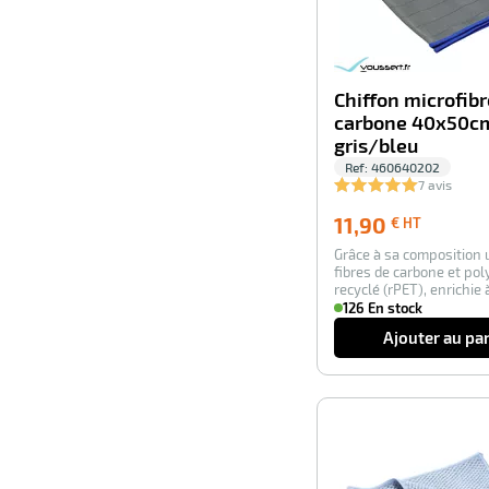
Chiffon microfibr
carbone 40x50c
gris/bleu
Ref:
460640202
7 avis
11,90
11,90
€ HT
€
Grâce à sa composition 
HT
fibres de carbone et pol
recyclé (rPET), enrichie
graphè…
126 En stock
Ajouter au pa