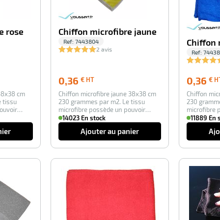
e rose
Chiffon microfibre jaune
Chiffon 
Ref:
7443804
2 avis
Ref:
74438
0,36
0,36
0,36
€ HT
€ H
€
 38x38 cm
Chiffon microfibre jaune 38x38 cm
Chiffon mic
HT
 tissu
230 grammes par m2. Le tissu
230 gramme
ouvoir
microfibre possède un pouvoir
microfibre 
d’essuyage s…
d’essuyage
14023 En stock
11889 En 
nier
Ajouter au panier
Ajo
-100%
-100%