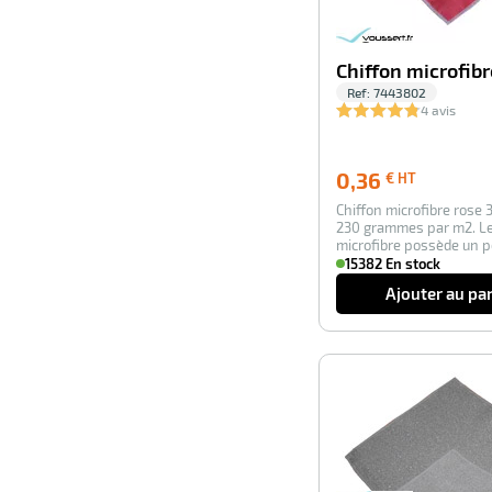
Chiffon microfibr
Ref:
7443802
4 avis
0,36
0,36
€ HT
€
Chiffon microfibre rose
HT
230 grammes par m2. Le
microfibre possède un p
d’essuyage su…
15382 En stock
Ajouter au pa