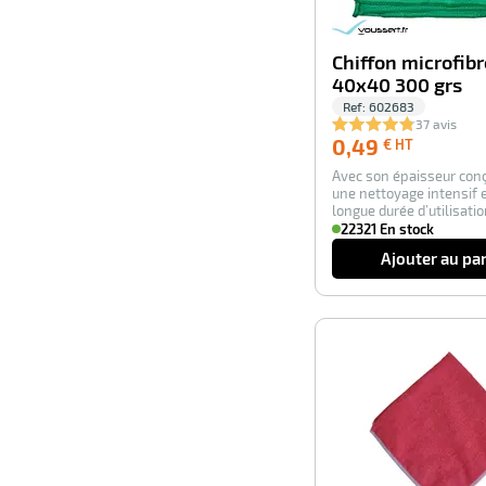
Chiffon microfibr
40x40 300 grs
Ref:
602683
37 avis
0,49
0,49
€ HT
€
Avec son épaisseur con
HT
une nettoyage intensif 
longue durée d’utilisatio
microfibre…
22321 En stock
Ajouter au pa