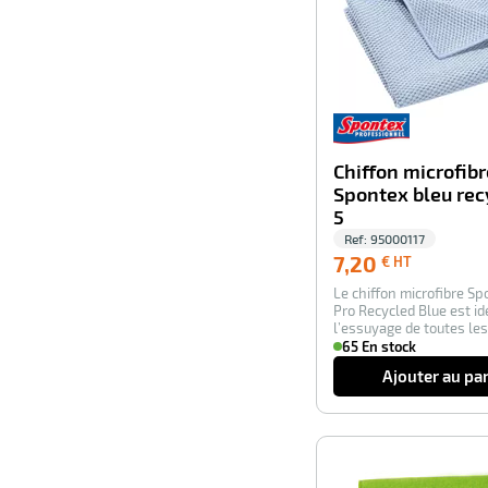
Chiffon microfibr
Spontex bleu rec
5
Ref:
95000117
7,20
7,20
€ HT
€
Le chiffon microfibre S
HT
Pro Recycled Blue est id
l’essuyage de toutes les
Le c…
65 En stock
Ajouter au pa