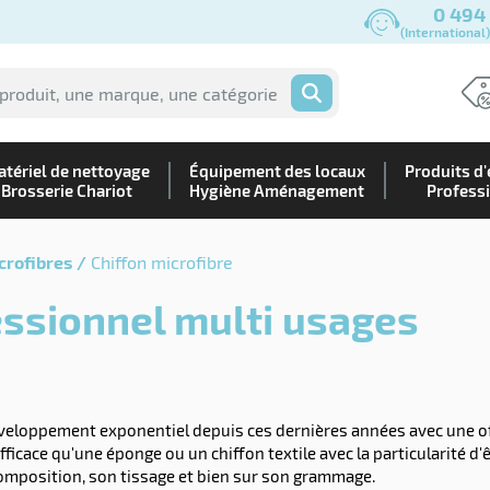
0 494
(International
OK
tériel de nettoyage
Équipement des locaux
Produits d'
Brosserie Chariot
Hygiène Aménagement
Profess
crofibres
Chiffon microfibre
fessionnel multi usages
veloppement exponentiel depuis ces dernières années avec une off
icace qu'une éponge ou un chiffon textile avec la particularité d'ê
 composition, son tissage et bien sur son grammage.