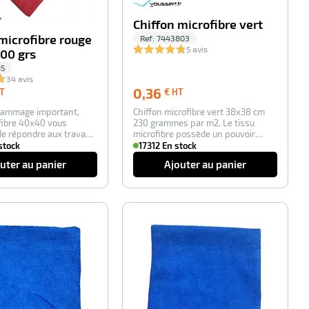
Chiffon microfibre vert
microfibre rouge
Ref:
7443803
5 avis
00 grs
85
34 avis
0,49
0,36
0,36
T
€ HT
€
€
rammage important,
Chiffon microfibre vert 38x38 cm
HT
HT
fibre 40x40 vous
230 grammes par m2. Le tissu
de répondre aux travaux
microfibre possède un pouvoir
nels…
d’essuyage su…
stock
17312 En stock
uter au panier
Ajouter au panier
-100%
-100%