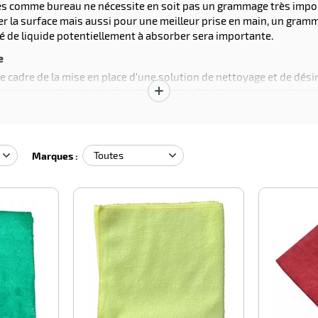
s comme bureau ne nécessite en soit pas un grammage très importa
yer la surface mais aussi pour une meilleur prise en main, un gra
é de liquide potentiellement à absorber sera importante.
e
 cadre de la mise en place d'une solution de nettoyage et de désin
r une zone à entretenir ou désinfecter. Ainsi le
nettoyage des sa
Afficher
aces cuisine ou zone de préparation alimentaire. La couleur bleu e
la
description
Marques :
-100%
-100%