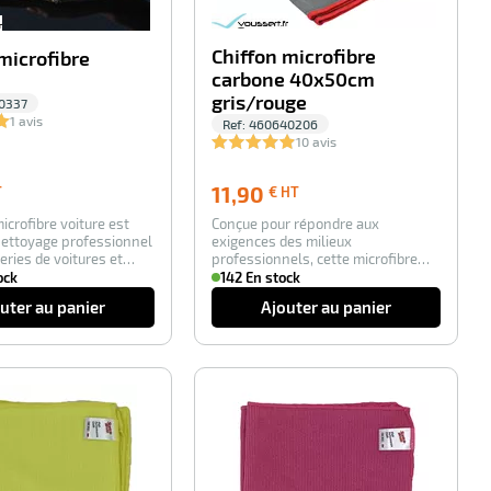
Chiffon microfibre
microfibre
carbone 40x50cm
gris/rouge
0337
1 avis
Ref:
460640206
10 avis
2,10
11,90
11,90
T
€ HT
€
€
icrofibre voiture est
Conçue pour répondre aux
HT
HT
nettoyage professionnel
exigences des milieux
eries de voitures et
professionnels, cette microfibre
associe des fibres techni…
ock
142 En stock
uter au panier
Ajouter au panier
-26%
-26%