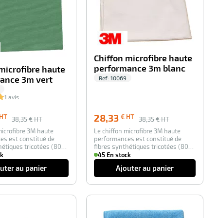
Chiffon microfibre haute
performance 3m blanc
microfibre haute
ance 3m vert
Ref:
10069
1 avis
28,33
 HT
€ HT
38,35
€ HT
38,35
€ HT
microfibre 3M haute
Le chiffon microfibre 3M haute
es est constitué de
performances est constitué de
hétiques tricotées (80%
fibres synthétiques tricotées (80%
polyester…
ck
45 En stock
uter au panier
Ajouter au panier
-100%
-100%