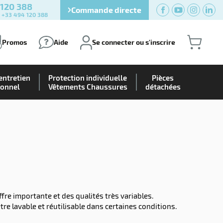
 120 388
Commande directe
) +33 494 120 388
Promos
Aide
Se connecter ou s'inscrire
entretien
Protection individuelle
Pièces
ionnel
Vêtements Chaussures
détachées
re importante et des qualités très variables.
tre lavable et réutilisable dans certaines conditions.