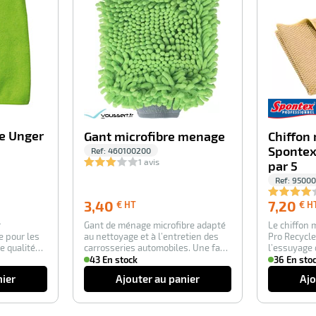
re Unger
Gant microfibre menage
Chiffon 
Spontex
Ref:
460100200
1 avis
par 5
Ref:
95000
3,40
3,40
7,20
€ HT
€ H
€
r
Gant de ménage microfibre adapté
Le chiffon 
HT
e pour les
au nettoyage et à l’entretien des
Pro Recycle
e qualité
carrosseries automobiles. Une face
l’essuyage 
av…
Le c…
43 En stock
36 En sto
nier
Ajouter au panier
Ajo