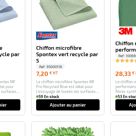
Chiffon 
e
Chiffon microfibre
perform
ycle par
Spontex vert recycle par
Ref:
10068
5
Ref:
95000118
7,20
7,20
28,33
€ HT
€
€
pontex MF
Le chiffon microfibre Spontex MF
Le chiffon 
HT
éal pour
Pro Recycled Blue est idéal pour
performanc
 surfaces.
l’essuyage de toutes les surfaces.
fibres synt
Le c…
polyester…
59 En stock
53 En sto
nier
Ajouter au panier
Ajo
-100%
-100%