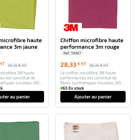
microfibre haute
Chiffon microfibre haute
ance 3m jaune
performance 3m rouge
Ref:
10067
28,33
 HT
€ HT
38,35
€ HT
38,35
€ HT
microfibre 3M haute
Le chiffon microfibre 3M haute
es est constitué de
performances est constitué de
hétiques tricotées (80%
fibres synthétiques tricotées (80%
polyester…
ck
65 En stock
uter au panier
Ajouter au panier
-26%
-26%