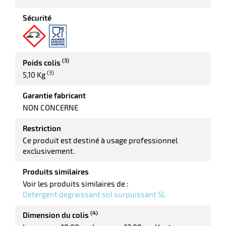
elle
Sécurité
(3)
Poids colis
(3)
5,10 Kg
Garantie fabricant
NON CONCERNE
r
Restriction
Ce produit est destiné à usage professionnel
it
exclusivement.
tien
ne
Produits similaires
Voir les produits similaires de :
Detergent degraissant sol surpuissant 5L
(4)
Dimension du colis
r