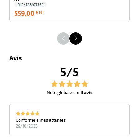
Ref : 128471354
559,00
559,00
1
€ HT
€
HT
Avis
5/5
Note globale sur
3 avis
Conforme à mes attentes
29/10/2023