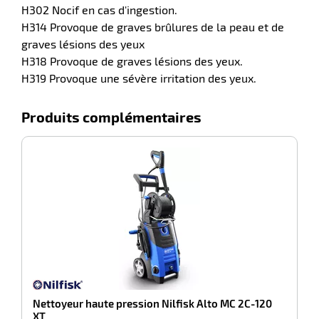
H302 Nocif en cas d'ingestion.
H314 Provoque de graves brûlures de la peau et de
graves lésions des yeux
H318 Provoque de graves lésions des yeux.
H319 Provoque une sévère irritation des yeux.
Produits complémentaires
-100%
r
N
ction
duelle
ments
ssures
Nettoyeur haute pression Nilfisk Alto MC 2C-120
XT