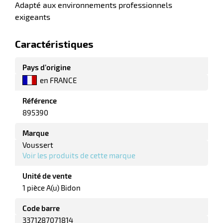
Adapté aux environnements professionnels
exigeants
tes
bles
Caractéristiques
Pays d’origine
r
en FRANCE
Référence
ge
895390
Marque
Voussert
Voir les produits de cette marque
Unité de vente
r
1 pièce A(u) Bidon
Code barre
ge
3371287071814