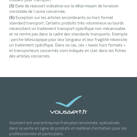
(5)
Date de réassort indicative sur le délai moyen de livraison
constatée de l’usine concernée.
(6)
Exception sur les articles encombrants ou hors format
standard transport. Certains produits très volumineux ou lourds
nécessitent un traitement transport spécifique non mécanisable
et ne rentre pas dans le cadre des standards transports. Exemple
: perche télescopique pour leur longueur et leur fragilité nécessite
un traitement spécifique. Dans ce cas, ces « taxes hors formats »
et transporteurs concernés sont indiqués en clair dans les fiches
des articles concernés.
Voussert est une entreprise française renommée, spécialisée
dans la vente en ligne de produits et matériel d'entretien pour les
professionnels et particuliers.