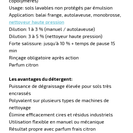
copolymères)
Usage: sols lavables non protégés par émulsion
tien
Application: balai frange, autolaveuse, monobrosse,
aire
nettoyeur haute pression
Dilution: 1 à 3 % (manuel / autolaveuse)
Dilution: 3 à 5 % (nettoyeur haute pression)
Forte salissure: jusqu’à 10 % + temps de pause 15
min
r
Rinçage obligatoire après action
Parfum citron
tien
Les avantages du détergent:
Puissance de dégraissage élevée pour sols très
encrassés
ce
Polyvalent sur plusieurs types de machines de
nettoyage
Élimine efficacement cires et résidus industriels
Utilisation flexible en manuel ou mécanique
r
Résultat propre avec parfum frais citron