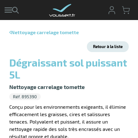
Nettoyage carrelage tomette
r
Retour à la liste
r
cte
Dégraissant sol puissant
ets
r
5L
yage
if
age
elle
Nettoyage carrelage tomette
r
le
iel
Réf. 895390
oyage
r
Conçu pour les environnements exigeants, il élimine
erie
pement
efficacement les graisses, cires et salissures
ot
tenaces. Polyvalent et puissant, il assure un
x
r
ène
nettoyage rapide des sols très encrassés avec un
its
agement
retien
résultat propre et durable.