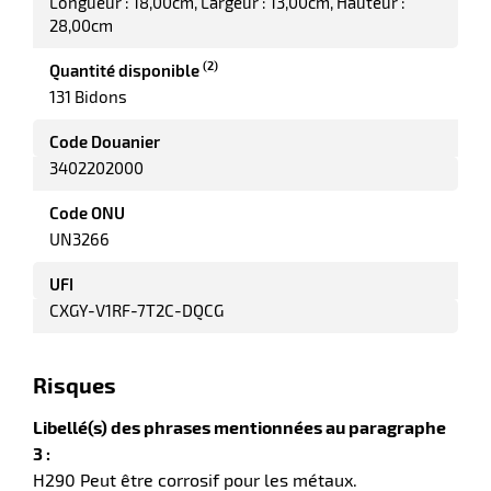
Longueur : 18,00cm
Largeur : 13,00cm
Hauteur :
28,00cm
(2)
Quantité disponible
it
131 Bidons
tien
ule
Code Douanier
r
3402202000
Code ONU
it
UN3266
ne
UFI
r
CXGY-V1RF-7T2C-DQCG
n
Risques
fectant
Libellé(s) des phrases mentionnées au paragraphe
3 :
H290 Peut être corrosif pour les métaux.