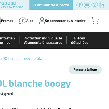
 120 388
Commande directe
) +33 494 120 388
Promos
Aide
Se connecter ou s'inscrire
entretien
Protection individuelle
Pièces
ionnel
Vêtements Chaussures
détachées
 90 litres couvercle blanc
Retour à la liste
90L blanche boogy
signol