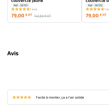
couvercle jaune
couvercle b
Ref : 56701
Ref : 56702
1 avis
1 a
79,00
79,00
€ HT
€ HT
143,83
€ HT
Avis
Facile à monter, ça a l'air solide