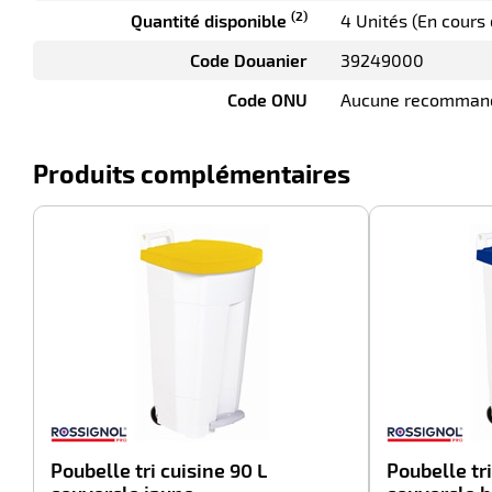
(2)
Quantité disponible
4 Unités (En cours
Code Douanier
39249000
Code ONU
Aucune recomman
Produits complémentaires
-45%
Poubelle tri cuisine 90 L
Poubelle tri