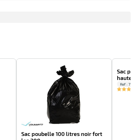
-45%
-100%
Sac poube
haute de
Ref : 71004
Sac poubelle 100 litres noir fort