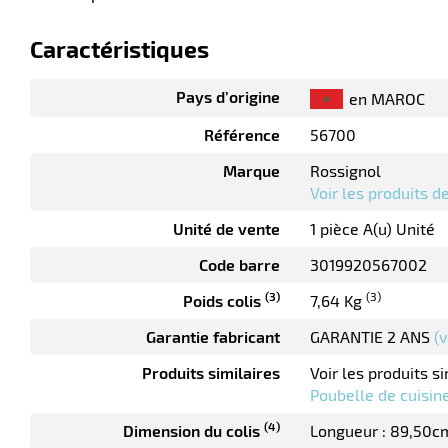
Caractéristiques
Pays d’origine
en MAROC
Référence
56700
Marque
Rossignol
Voir les produits 
Unité de vente
1 pièce A(u) Unité
Code barre
3019920567002
(3)
(3)
Poids colis
7,64 Kg
Garantie fabricant
GARANTIE 2 ANS
(v
Produits similaires
Voir les produits si
Poubelle de cuisin
(4)
Dimension du colis
Longueur : 89,50c