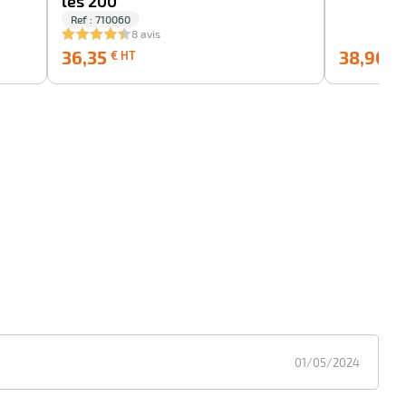
les 200
Ref : 710060
8 avis
36,35
36,35
38,90
€ HT
€ 
€
HT
01/05/2024