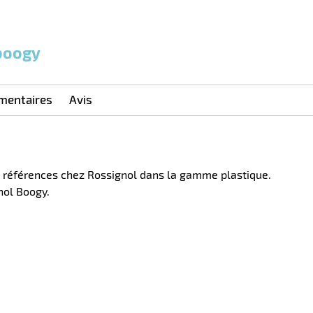
 boogy
mentaires
Avis
s références chez Rossignol dans la gamme plastique.
nol Boogy.