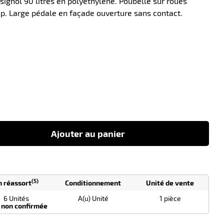
ignol 90 litres en polyéthylène. Poubelle sur roues
. Large pédale en façade ouverture sans contact.
-45
Ajouter au panier
(5)
n réassort
Conditionnement
Unité de vente
6 Unités
A(u) Unité
1 pièce
 non confirmée