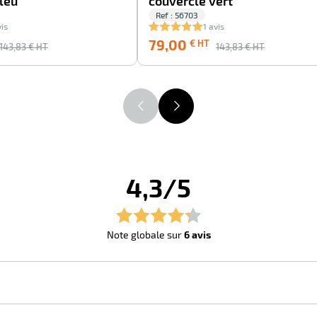
leu
couvercle vert
Ref : 56703
vis
1 avis
79,00
€ HT
143,83
€ HT
143,83
€ HT
4,3/5
Note globale sur
6 avis