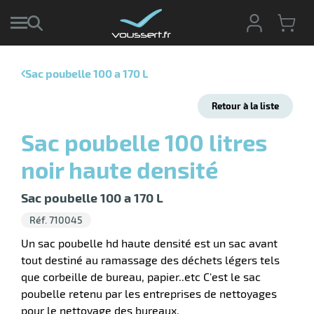
Sac poubelle 100 a 170 L
r
Retour à la liste
r
cte
Sac poubelle 100 litres
ets
noir haute densité
ier
ieur
if
Sac poubelle 100 a 170 L
Réf. 710045
Un sac poubelle hd haute densité est un sac avant
tout destiné au ramassage des déchets légers tels
r
que corbeille de bureau, papier..etc C'est le sac
poubelle retenu par les entreprises de nettoyages
pour le nettoyage des bureaux.