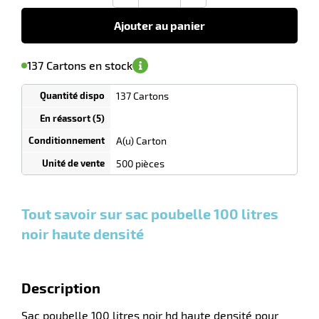
€
HT
Ajouter au panier
r
'avertir de
le
sa
Minimum
137 Cartons en stock
isponibilité
(5)
de
commande
lle
1
137 Cartons
Tarif
ieure
Cartons
dégressif
selon
quantité
A(u) Carton
0
0
0,00
0,00
1
38,90
500 pièces
Cartons
Cartons
Carton
€ HT
€ HT
€ HT
et plus
et plus
et
:
:
plus :
Tout savoir sur sac poubelle 100 litres
noir haute densité
r
Description
lle
Sac poubelle 100 litres noir hd haute densité pour