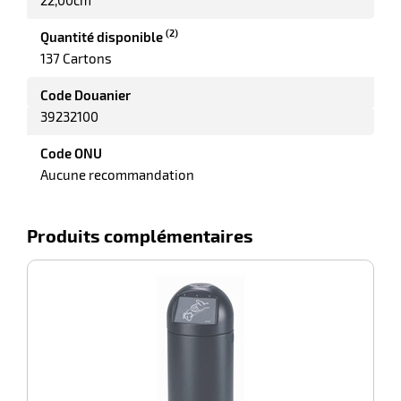
(2)
Quantité disponible
137 Cartons
Code Douanier
39232100
Code ONU
Aucune recommandation
Produits complémentaires
-
Sa
-2%