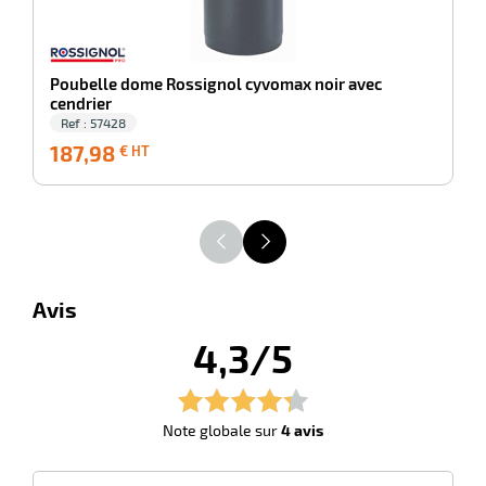
Poubelle dome Rossignol cyvomax noir avec
cendrier
Ref : 57428
187,98
187,98
3
€ HT
€
HT
Avis
4,3/5
Note globale sur
4 avis