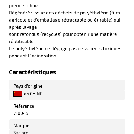
premier choix
Régénéré : issue des déchets de polyéthylène (film
agricole et d'emballage rétractable ou étirable) qui
après lavage
sont refondus (recyclés) pour obtenir une matière
réutilisable
Le polyéthylène ne dégage pas de vapeurs toxiques
pendant l’incinération.
Caractéristiques
r
Pays d’origine
r
en CHINE
yage
age
Référence
elle
r
710045
le
iel
Marque
oyage
r
erie
Sac pro
pement