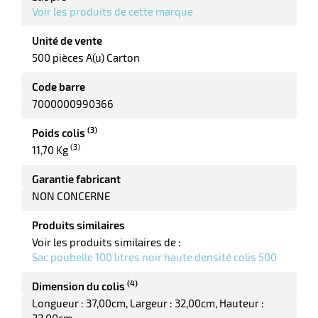
ot
Voir les produits de cette marque
x
r
ène
Unité de vente
its
agement
retien
500 pièces A(u) Carton
ssionnel
ction
Code barre
duelle
7000000990366
ments
ssures
(3)
Poids colis
(3)
11,70 Kg
Garantie fabricant
NON CONCERNE
Produits similaires
Voir les produits similaires de :
Sac poubelle 100 litres noir haute densité colis 500
(4)
Dimension du colis
Longueur : 37,00cm
Largeur : 32,00cm
Hauteur :
22,00cm