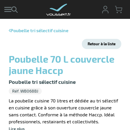
Poubelle tri sélectif cuisine
r
Retour à la liste
r
cte
Poubelle 70 L couvercle
ets
jaune Haccp
ier
ieur
if
Poubelle tri sélectif cuisine
Réf. WB068BJ
La poubelle cuisine 70 litres et dédiée au tri sélectif
en cuisine grâce à son ouverture couvercle jaune
r
sans contact. Conforme à la méthode Haccp. Idéal
professionnels, restairants et collectivités.
Lire plus