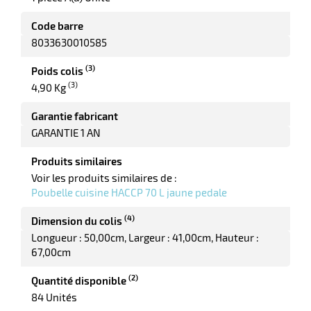
ot
x
Code barre
r
ène
its
8033630010585
agement
retien
ssionnel
(3)
Poids colis
ction
(3)
4,90 Kg
duelle
ments
Garantie fabricant
ssures
GARANTIE 1 AN
Produits similaires
Voir les produits similaires de :
Poubelle cuisine HACCP 70 L jaune pedale
(4)
Dimension du colis
Longueur : 50,00cm
Largeur : 41,00cm
Hauteur :
67,00cm
(2)
Quantité disponible
84 Unités