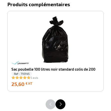
Produits complémentaires
-100%
Sa
Sac poubelle 100 litres noir standard colis de 200
Ref : 710145
5 avis
25,60
25,60
3
€ HT
€
HT