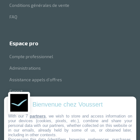
Conditions générales de vente
FAQ
espace pro
Compte professionnel
Administrations
Assistance appels d’offres
Export
index produits
Bienvenue chez Voussert
nos marques
With our 7
partners
, we wish to store and access information on
your devices (cookies, pixels, etc.), combine and share your
personal data with our partners, whether collected on this website or
in our emails, already held by some of us, or obtained later,
including in other contexts.
Processing this data (identifiers, browsing, preferences, purchases,