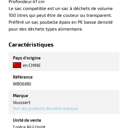
Profondeur.41 cm
Le sac compatible est un sac à déchets de volume
100 litres qui peut être de couleur ou transparent.
Préféré un sac poubelle épais en PE basse densité
pour des déchets types alimentaire.
Caractéristiques
Pays d’origine
en CHINE
r
Référence
WB068BJ
r
yage
Marque
age
Voussert
elle
r
Voir les produits de cette marque
le
iel
Unité de vente
oyage
r
erie
1 pièce A(u) Unité
pement