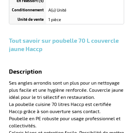
selon
quantité
A(u) Unité
r
0
0
0,00
0,00
1
54,90
1 pièce
Unités
Unités
Unité
€ HT
€ HT
€ HT
et
et
et
plus :
plus :
plus :
lle
Tout savoir sur poubelle 70 L couvercle
ieure
jaune Haccp
Description
Ses angles arrondis sont un plus pour un nettoyage
plus facile et une hygiène renforcée. Couvercle jaune
idéal pour le tri sélectif en restauration.
La poubelle cuisine 70 litres Haccp est certifiée
r
Haccp grâce à son ouverture sans contact.
Poubelle en PE robuste pour usage professionnel et
collectivités.
lle
Coloris blanc et entretien facile. Possibilité de mettre