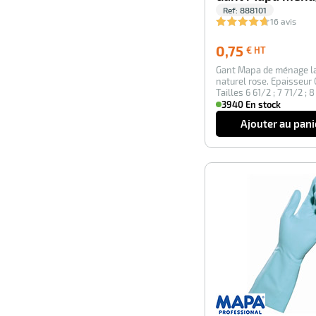
Ref:
888101
16 avis
0,75
0,75
€ HT
€
Gant Mapa de ménage l
HT
naturel rose. Epaisseur
Tailles 6 61/2 ; 7 71/2 ; 8
91/2. E…
3940 En stock
Ajouter au pani