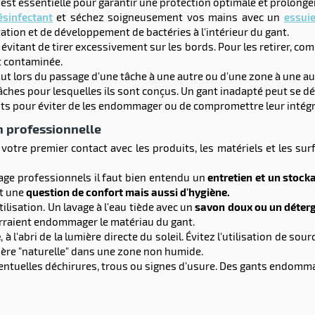
est essentielle pour garantir une protection optimale et prolonge
sinfectant
et séchez soigneusement vos mains avec un
essui
ritation et de développement de bactéries à l'intérieur du gant.
 évitant de tirer excessivement sur les bords. Pour les retirer, c
t contaminée.
t lors du passage d'une tâche à une autre ou d'une zone à une aut
âches pour lesquelles ils sont conçus. Un gant inadapté peut se dé
gants pour éviter de les endommager ou de compromettre leur intégr
on professionnelle
otre premier contact avec les produits, les matériels et les surf
énage professionnels il faut bien entendu un
entretien et un stoc
st une
question de confort mais aussi d'hygiène.
ilisation. Un lavage à l'eau tiède avec un
savon doux ou un déterg
rraient endommager le matériau du gant.
e
, à l'abri de la lumière directe du soleil. Évitez l'utilisation de s
nière "naturelle" dans une zone non humide.
entuelles déchirures, trous ou signes d'usure. Des gants endom