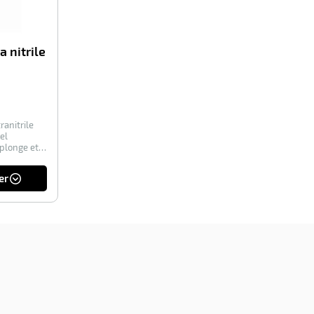
 nitrile
ranitrile
el
 plonge et
er