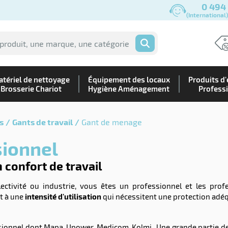
0 494
(International
OK
tériel de nettoyage
Équipement des locaux
Produits d'
Brosserie Chariot
Hygiène Aménagement
Profess
s
Gants de travail
Gant de menage
sionnel
 confort de travail
ctivité ou industrie, vous êtes un professionnel et les profe
t à une
intensité d'utilisation
qui nécessitent une protection adé
onnel dont Mapa, Upower, Medicom, Kolmi...Une grande partie de ce