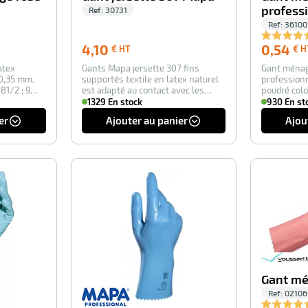
professi
Ref:
30731
Ref:
36100
4,10
4,10
0,54
€ HT
€ H
€
atex
Gants Mapa jersette 307 fins
Gant ménag
HT
 0,35 mm.
supportés textile en latex naturel
profession
 81/2 ; 9
est adapté au contact avec les
poudré colo
denrées al…
mm épaiss
1329 En stock
930 En st
er
Ajouter au panier
Ajou
-100%
-100%
Gant mé
Ref:
02106