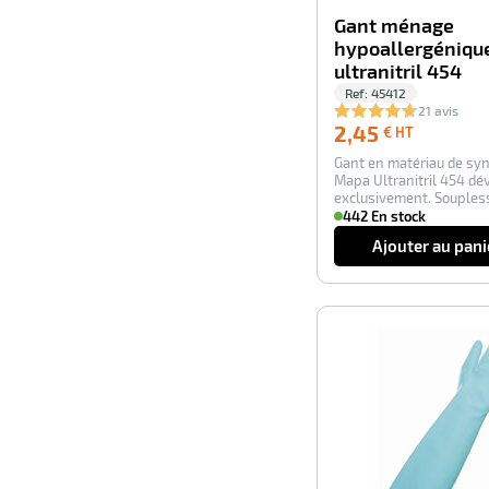
Gant ménage
hypoallergéniqu
ultranitril 454
Ref:
45412
21 avis
2,45
2,45
€ HT
€
Gant en matériau de sy
HT
Mapa Ultranitril 454 dé
exclusivement. Souples
finesse du touche…
442 En stock
Ajouter au pani