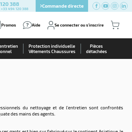
 120 388
Commande directe
) +33 494 120 388
Promos
Aide
Se connecter ou s'inscrire
entretien
Protection individuelle
Pièces
ionnel
Vêtements Chaussures
détachées
ssionnels du nettoyage et de l'entretien sont confrontés
quate des mains des agents.
s gants est bien sur fabriqué sur le continent Asiatique. le