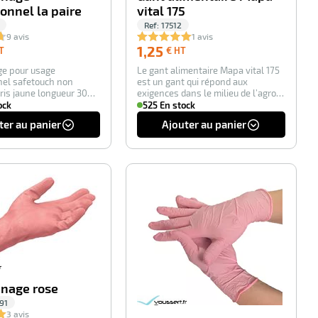
onnel la paire
vital 175
Ref:
17512
9 avis
1 avis
0,54
1,25
1,25
T
€ HT
€
€
e pour usage
Le gant alimentaire Mapa vital 175
HT
HT
nel safetouch non
est un gant qui répond aux
ris jaune longueur 300
exigences dans le milieu de l’agro-
eur 0,32 mm…
alimenta…
ock
525 En stock
ter au panier
Ajouter au panier
-100%
-100%
nage rose
91
3 avis