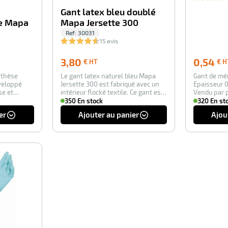
Gant latex bleu doublé
e Mapa
Mapa Jersette 300
Ref:
30031
15 avis
3,80
3,80
0,54
€ HT
€ H
€
nthèse
Le gant latex naturel bleu Mapa
Gant de mén
HT
veloppé
Jersette 300 est fabriqué avec un
Epaisseur 0
se et
intérieur flocké textile. Ce gant est
Vendu par p
…
…
350 En stock
320 En st
er
Ajouter au panier
Ajou
-100%