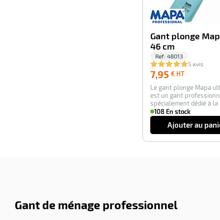
Gant plonge Mapa
46 cm
Ref:
48013
5 avis
7,95
7,95
€ HT
€
Le gant plonge Mapa ult
HT
est un gant professionn
spécialement dédié à la
vaisselle à …
108 En stock
Ajouter au pani
Gant de ménage professionnel