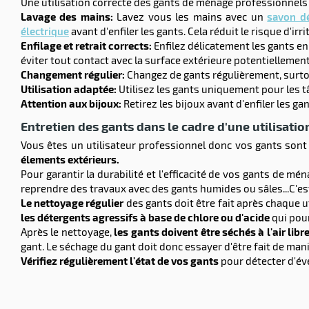
Une utilisation correcte des gants de ménage professionnels 
Lavage des mains:
Lavez vous les mains avec un
savon dé
électrique
avant d'enfiler les gants. Cela réduit le risque d'ir
Enfilage et retrait corrects:
Enfilez délicatement les gants en
éviter tout contact avec la surface extérieure potentiellemen
Changement régulier:
Changez de gants régulièrement, surtou
Utilisation adaptée:
Utilisez les gants uniquement pour les t
Attention aux bijoux:
Retirez les bijoux avant d'enfiler les 
Entretien des gants dans le cadre d'une utilisati
Vous êtes un utilisateur professionnel donc vos gants sont v
élements extérieurs.
Pour garantir la durabilité et l'efficacité de vos gants de m
reprendre des travaux avec des gants humides ou sâles...C'e
Le nettoyage régulier
des gants doit être fait après chaque ut
les détergents agressifs à base de chlore ou d'acide
qui pou
Après le nettoyage,
les gants doivent être séchés à l'air libr
gant. Le séchage du gant doit donc essayer d'être fait de ma
Vérifiez régulièrement l'état de vos gants
pour détecter d'év