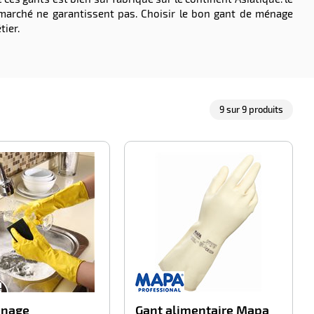
 marché ne garantissent pas. Choisir le bon gant de ménage
tier.
9
sur
9
produits
-100%
-100%
énage
Gant alimentaire Mapa