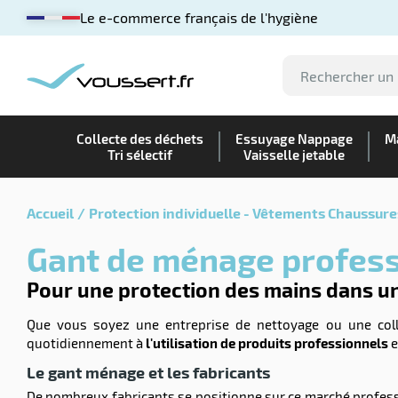
Le e-commerce français de l'hygiène
Collecte des déchets
Essuyage Nappage
Ma
Tri sélectif
Vaisselle jetable
Accueil
Protection individuelle - Vêtements Chaussure
Gant de ménage profes
Pour une protection des mains dans un
Que vous soyez une entreprise de nettoyage ou une colle
quotidiennement à
l'utilisation de produits professionnels
e
Le gant ménage et les fabricants
De nombreux fabricants se positionne sur ce marché professi