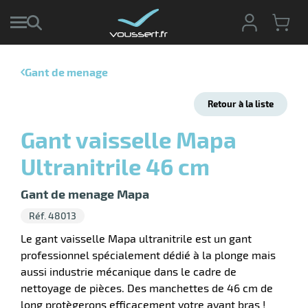
Gant de menage
r
Retour à la liste
r
cte
Gant vaisselle Mapa
ets
r
Ultranitrile 46 cm
yage
if
age
elle
Gant de menage Mapa
r
le
iel
Réf. 48013
oyage
r
Le gant vaisselle Mapa ultranitrile est un gant
erie
pement
professionnel spécialement dédié à la plonge mais
ot
aussi industrie mécanique dans le cadre de
x
r
ène
nettoyage de pièces. Des manchettes de 46 cm de
its
agement
retien
long protègerons efficacement votre avant bras !