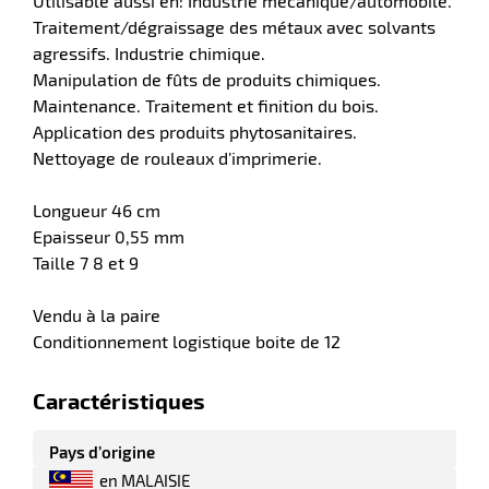
Utilisable aussi en: Industrie mécanique/automobile.
Traitement/dégraissage des métaux avec solvants
r
agressifs. Industrie chimique.
Manipulation de fûts de produits chimiques.
Maintenance. Traitement et finition du bois.
ment
e
Application des produits phytosanitaires.
ité
Nettoyage de rouleaux d’imprimerie.
r
Longueur 46 cm
Epaisseur 0,55 mm
ments
Taille 7 8 et 9
l
Vendu à la paire
Conditionnement logistique boite de 12
Caractéristiques
Pays d’origine
r
en MALAISIE