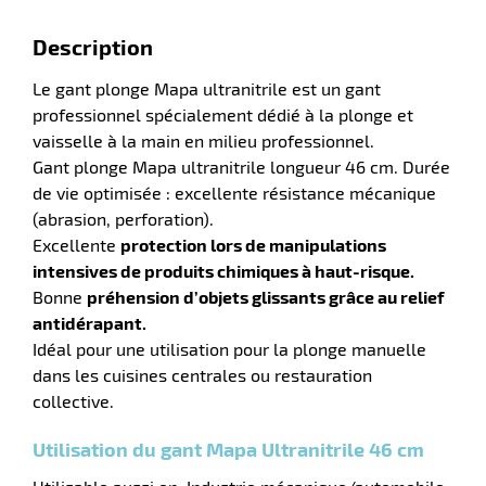
Description
ue
Le gant plonge Mapa ultranitrile est un gant
ction
professionnel spécialement dédié à la plonge et
r
vaisselle à la main en milieu professionnel.
Gant plonge Mapa ultranitrile longueur 46 cm. Durée
de vie optimisée : excellente résistance mécanique
ction
(abrasion, perforation).
duelle
Excellente
protection lors de manipulations
intensives de produits chimiques à haut-risque.
Bonne
préhension d’objets glissants grâce au relief
antidérapant.
Idéal pour une utilisation pour la plonge manuelle
dans les cuisines centrales ou restauration
collective.
Utilisation du gant Mapa Ultranitrile 46 cm