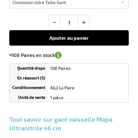
en sus
(1)
conseillé
Choisissez votre Taille Gant
7,95
€
HT
-
+
Ajouter au panier
'avertir de
le
sa
Minimum
108 Paires en stock
isponibilité
(5)
de
commande
r
1
108 Paires
Tarif
Paires
dégressif
selon
quantité
A(u) La Paire
s
0
0
0,00
0,00
1 La
7,95
1 pièce
l
Paires
Paires
Paire
€ HT
€ HT
€
et
et
et
HT
plus :
plus :
plus
Tout savoir sur gant vaisselle Mapa
:
Ultranitrile 46 cm
r