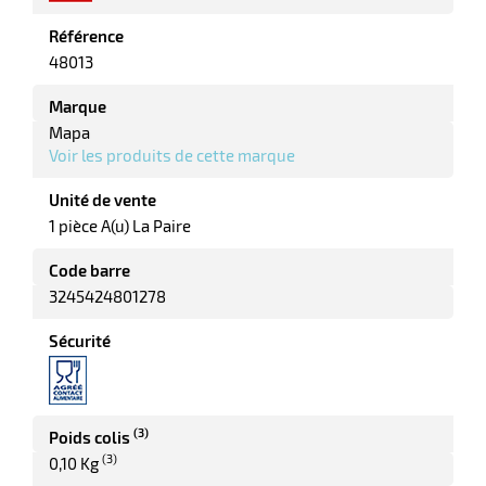
Référence
ments
48013
Marque
Mapa
Voir les produits de cette marque
Unité de vente
1 pièce A(u) La Paire
Code barre
3245424801278
Sécurité
(3)
Poids colis
(3)
0,10 Kg