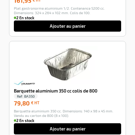
161,95
€
Plat gastronorme aluminium 1/2. Contenance 5200 cc.
HT
Dimensions: 324 x 264 x 102 mm. Colis de 100.
2 En stock
Ajouter au panier
-100%
Barquette aluminium 350 cc colis de 800
Ref:
BA350
79,80
79,80
€ HT
€
Barquette aluminium 350 cc. Dimensions: 140 x 98 x 45 mm.
HT
Vendu au carton de 800 (8 x 100).
2 En stock
Ajouter au panier