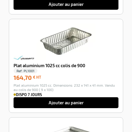
Ajouter au panier
-100%
Plat aluminium 1025 cc colis de 900
Ref:
PL1001
164,70
164,70
€ HT
€
Plat aluminium 1025 cc. Dimensions: 232 x 141 x 41 mm. Vendu
HT
au colis de 900 ( 9 x 100)
DISPO 7 JOURS
Ajouter au panier
-100%