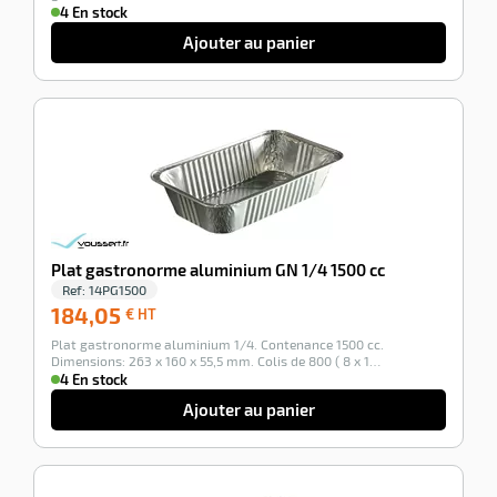
4 En stock
Ajouter au panier
r
-100%
ette
e
Plat gastronorme aluminium GN 1/4 1500 cc
Ref:
14PG1500
184,05
184,05
€ HT
€
Plat gastronorme aluminium 1/4. Contenance 1500 cc.
HT
Dimensions: 263 x 160 x 55,5 mm. Colis de 800 ( 8 x 1…
4 En stock
r
Ajouter au panier
ette
-100%