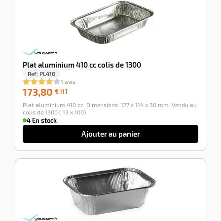
r
Plat aluminium 410 cc colis de 1300
Ref:
PL410
1 avis
173,80
173,80
€ HT
€
Plat aluminium 410 cc. Dimensions: 177 x 114 x 30 mm. Vendu au
HT
colis de 1300 ( 13 x 100)
4 En stock
r
Ajouter au panier
elle
-100%
le
gradable