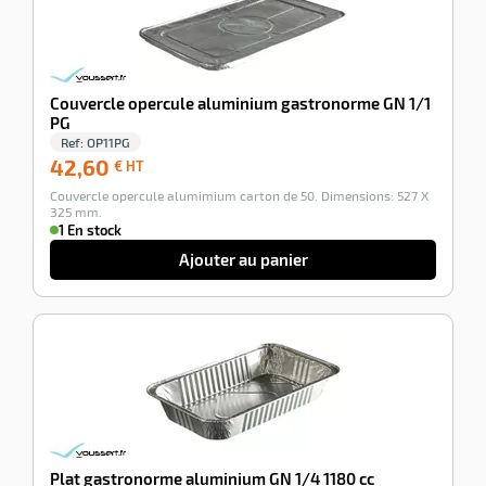
Couvercle opercule aluminium gastronorme GN 1/1
PG
Ref:
OP11PG
42,60
42,60
€ HT
€
Couvercle opercule alumimium carton de 50. Dimensions: 527 X
HT
325 mm.
1 En stock
Ajouter au panier
-100%
Plat gastronorme aluminium GN 1/4 1180 cc