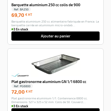
Barquette aluminium 250 cc colis de 900
Ref:
BA250
69,70
69,70
€ HT
€
Barquette aluminium 250 cc alimentaire fabriquée en France. La
HT
barquette carrée en aluminium micro-ondab…
3 En stock
Ajouter au panier
r
-100%
elle
isable
Plat gastronorme aluminium GN 1/1 6800 cc
Ref:
PG6800
72,00
72,00
€ HT
€
Plat gastronorme aluminium 1/1. Contennance 6800 cc.
HT
Dimensions: 527 x 325 x 52 mm. Colis de 50. Couvercl…
3 En stock
r