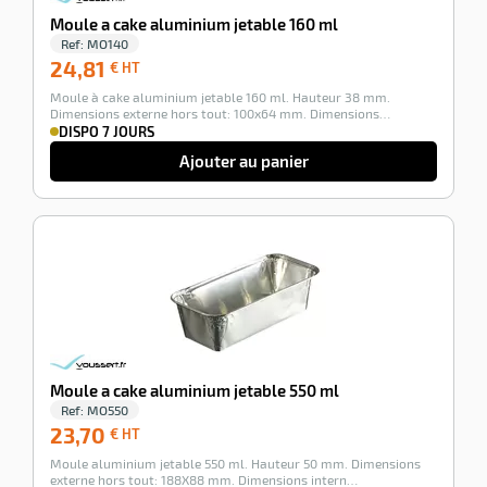
Moule a cake aluminium jetable 160 ml
Ref:
MO140
24,81
24,81
€ HT
€
Moule à cake aluminium jetable 160 ml. Hauteur 38 mm.
HT
Dimensions externe hors tout: 100x64 mm. Dimensions…
DISPO 7 JOURS
Ajouter au panier
-100%
Moule a cake aluminium jetable 550 ml
Ref:
MO550
23,70
23,70
€ HT
€
Moule aluminium jetable 550 ml. Hauteur 50 mm. Dimensions
HT
externe hors tout: 188X88 mm. Dimensions intern…