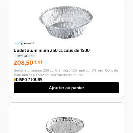
-100%
Godet aluminium 250 cc colis de 1500
Ref:
GO250
208,50
208,50
€ HT
€
Godet aluminium 250 cc. Diamètre 126 hauteur 34 mm. Colis de
HT
1500 unités.Il convient parfaitement à une u…
DISPO 7 JOURS
Ajouter au panier
-100%