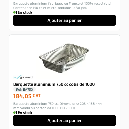
Barquette aluminium fabriquée en France et 100% recyclable!
HT
Contenance 150 cc et micro-ondable. Idéal pou…
1 En stock
Ajouter au panier
-100%
Barquette aluminium 750 cc colis de 1000
Ref:
BA750
184,05
184,05
€ HT
€
Barquette aluminium 750 cc. Dimensions: 203 x 138 x 44
HT
mm.Vendu au carton de 1000 (10 x 100).
1 En stock
Ajouter au panier