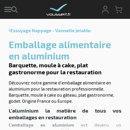
Essuyage Nappage - Vaisselle jetable
r
Emballage alimentaire
r
cte
en aluminium
ets
r
Barquette, moule à cake, plat
yage
gastronorme pour la restauration
if
age
elle
Découvrez notre gamme d'emballage alimentaire en
ne
le
aluminium pour la restauration professionnelle.
Barquette, moule à cake ou gâteau, plat gastronorme,
yage
godet. Origine France ou Europe.
L'aluminium la matière de tous vos
emballages en restauration
L'emballage en aluminium
est devenu un
r