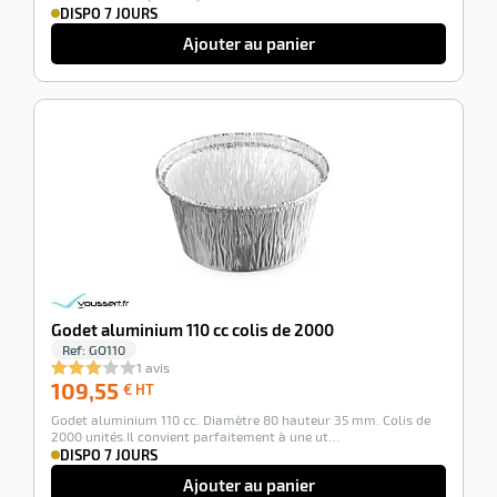
DISPO 7 JOURS
Ajouter au panier
-100%
Godet aluminium 110 cc colis de 2000
Ref:
GO110
1 avis
109,55
109,55
€ HT
€
Godet aluminium 110 cc. Diamètre 80 hauteur 35 mm. Colis de
HT
2000 unités.Il convient parfaitement à une ut…
DISPO 7 JOURS
Ajouter au panier