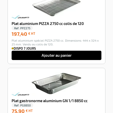
Plat aluminium PIZZA 2750 cc colis de 120
Ref:
PPZ275
197,40
197,40
€ HT
€
Plat aluminium spécial PIZZA 2750 cc. Dimensions: 444 x 324 x
HT
25 mm. Vendu au colis de 120;
DISPO 7 JOURS
Ajouter au panier
-100%
Plat gastronorme aluminium GN 1/1 8850 cc
Ref:
PG8850
75,90
75,90
€ HT