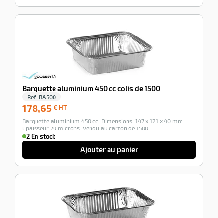
-100%
Barquette aluminium 450 cc colis de 1500
Ref:
BA500
178,65
178,65
€ HT
€
Barquette aluminium 450 cc. Dimensions: 147 x 121 x 40 mm.
HT
Epaisseur 70 microns. Vendu au carton de 1500 …
2 En stock
Ajouter au panier
-100%