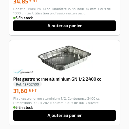
34,85
€ HT
€
Godet aluminium 90 cc. Diamètre 75 hauteur 34 mm. Colis de
HT
1000 unités.Utilisation professionnelle avec u…
5 En stock
Ajouter au panier
r
-100%
e
é
Plat gastronorme aluminium GN 1/2 2400 cc
Ref:
12PG2400
31,60
31,60
€ HT
€
Plat gastronorme aluminium 1/2. Contenance 2400 cc.
HT
Dimensions: 324 x 262 x 38 mm. Colis de 100. Couvercl…
5 En stock
r
Ajouter au panier