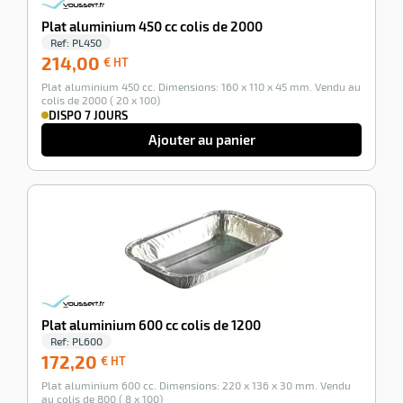
Plat aluminium 450 cc colis de 2000
Ref:
PL450
214,00
214,00
€ HT
€
Plat aluminium 450 cc. Dimensions: 160 x 110 x 45 mm. Vendu au
HT
colis de 2000 ( 20 x 100)
DISPO 7 JOURS
Ajouter au panier
-100%
Plat aluminium 600 cc colis de 1200
Ref:
PL600
172,20
172,20
€ HT
€
Plat aluminium 600 cc. Dimensions: 220 x 136 x 30 mm. Vendu
HT
au colis de 800 ( 8 x 100)