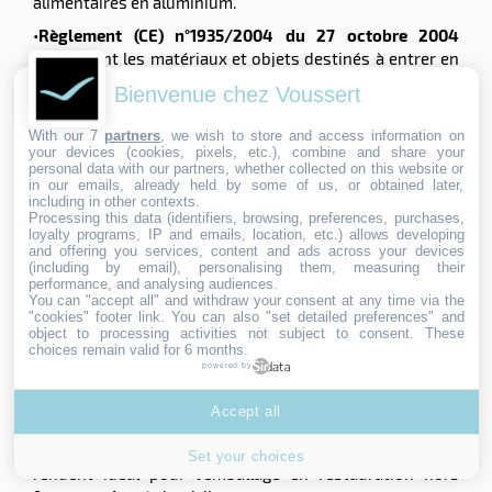
alimentaires en aluminium.
•
Règlement (CE) n°1935/2004 du 27 octobre 2004
concernant les matériaux et objets destinés à entrer en
contact avec des denrées alimentaires ;
Bienvenue chez Voussert
• Règlement (UE) n°2023/2006 du 22 décembre 2006
modifié
, relatif aux bonnes pratiques de fabrication
With our 7
partners
, we wish to store and access information on
des matériaux et objets destinés à entrer en contact
your devices (cookies, pixels, etc.), combine and share your
personal data with our partners, whether collected on this website or
avec des denrées alimentaires ;
in our emails, already held by some of us, or obtained later,
• Arrêté français du 27 août 1987
relatif aux matériaux
including in other contexts.
Processing this data (identifiers, browsing, preferences, purchases,
et objets en aluminium ou en alliage d’aluminium en
loyalty programs, IP and emails, location, etc.) allows developing
contact avec les aliments, produits et boissons ;
and offering you services, content and ads across your devices
• EN 602:2004.
Norme sur l’aluminium et les alliages
(including by email), personalising them, measuring their
performance, and analysing audiences.
d’aluminium - Produits corroyés - Composition
You can "accept all" and withdraw your consent at any time via the
chimique des produits semi-finis utilisés pour la
"cookies" footer link
. You can also "set detailed preferences" and
object to processing activities not subject to consent. These
fabrication d’articles destinés à être utilisés au contact
choices remain valid for 6 months.
des aliments
powered by
Les propriétés de l'aluminium pour
Accept all
l'emballage en restauration
L'aluminium présente plusieurs caractéristiques qui le
Set your choices
rendent idéal pour l'emballage en restauration hors