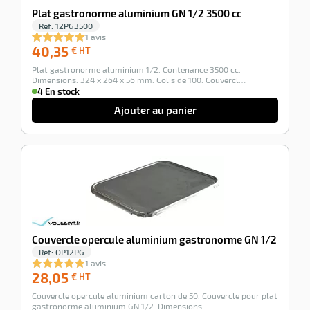
r
Plat gastronorme aluminium GN 1/2 3500 cc
Ref:
12PG3500
1 avis
40,35
40,35
€ HT
tte
€
Plat gastronorme aluminium 1/2. Contenance 3500 cc.
HT
rt
Dimensions: 324 x 264 x 56 mm. Colis de 100. Couvercl…
4 En stock
r
Ajouter au panier
it
-100%
ueil
Couvercle opercule aluminium gastronorme GN 1/2
Ref:
OP12PG
1 avis
28,05
28,05
€ HT
€
Couvercle opercule aluminium carton de 50. Couvercle pour plat
HT
gastronorme aluminium GN 1/2. Dimensions…