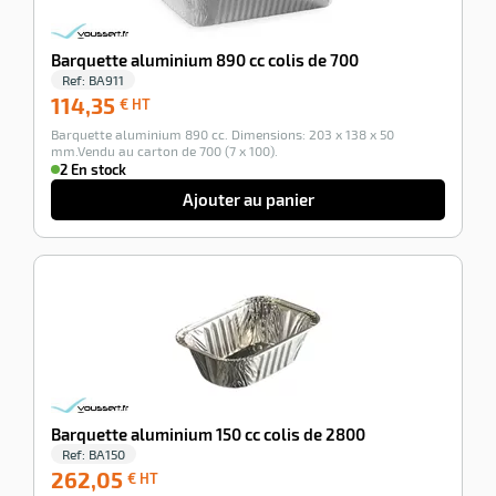
Barquette aluminium 890 cc colis de 700
Ref:
BA911
114,35
114,35
€ HT
€
Barquette aluminium 890 cc. Dimensions: 203 x 138 x 50
HT
mm.Vendu au carton de 700 (7 x 100).
2 En stock
Ajouter au panier
-100%
Barquette aluminium 150 cc colis de 2800
Ref:
BA150
262,05
262,05
€ HT
€