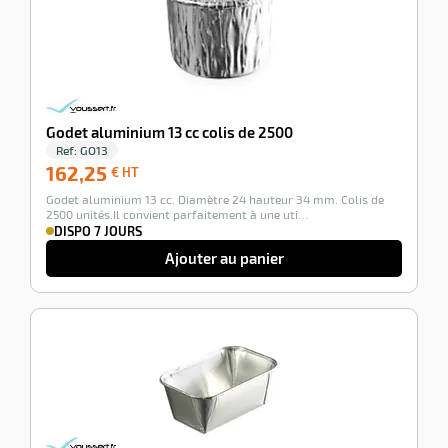
Godet aluminium 13 cc colis de 2500
Ref:
GO13
162,25
162,25
€ HT
€
Godet aluminium 13 cc. Diamètre 24 hauteur 34 mm. Colis de
HT
2500 unités.Il convient parfaitement à une uti…
DISPO 7 JOURS
Ajouter au panier
-100%