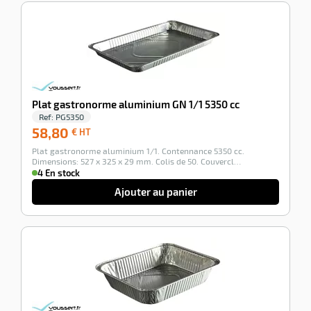
e
r
-100%
Plat gastronorme aluminium GN 1/1 5350 cc
Ref:
PG5350
58,80
58,80
€ HT
€
Plat gastronorme aluminium 1/1. Contennance 5350 cc.
HT
Dimensions: 527 x 325 x 29 mm. Colis de 50. Couvercl…
r
4 En stock
Ajouter au panier
r
nique
-100%