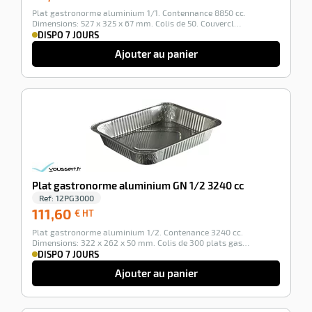
€
Plat gastronorme aluminium 1/1. Contennance 8850 cc.
HT
Dimensions: 527 x 325 x 67 mm. Colis de 50. Couvercl…
DISPO 7 JOURS
Ajouter au panier
-100%
Plat gastronorme aluminium GN 1/2 3240 cc
Ref:
12PG3000
111,60
111,60
€ HT
€
Plat gastronorme aluminium 1/2. Contenance 3240 cc.
HT
Dimensions: 322 x 262 x 50 mm. Colis de 300 plats gas…
DISPO 7 JOURS
Ajouter au panier