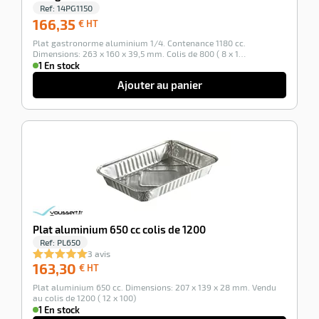
Ref:
14PG1150
166,35
166,35
€ HT
€
Plat gastronorme aluminium 1/4. Contenance 1180 cc.
HT
Dimensions: 263 x 160 x 39,5 mm. Colis de 800 ( 8 x 1…
1 En stock
Ajouter au panier
-100%
Plat aluminium 650 cc colis de 1200
Ref:
PL650
3 avis
163,30
163,30
€ HT
€
Plat aluminium 650 cc. Dimensions: 207 x 139 x 28 mm. Vendu
HT
au colis de 1200 ( 12 x 100)
1 En stock