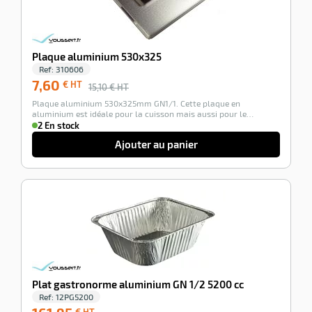
Plaque aluminium 530x325
Ref:
310606
7,60
€ HT
15,10
€ HT
Plaque aluminium 530x325mm GN1/1. Cette plaque en
aluminium est idéale pour la cuisson mais aussi pour le…
2 En stock
Ajouter au panier
-100%
Plat gastronorme aluminium GN 1/2 5200 cc
Ref:
12PG5200
161,95
€ HT