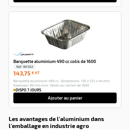
-100%
Barquette aluminium 490 cc colis de 1600
Ref:
BA502
143,75
143,75
€ HT
€
Barquette aluminium 490 cc. Dimensions: 150 x 125 x 44 mm.
HT
Epaisseur 60 microns. Vendu au carton de 1600 …
DISPO 7 JOURS
Ajouter au panier
Les avantages de l'aluminium dans
l'emballage en industrie agro