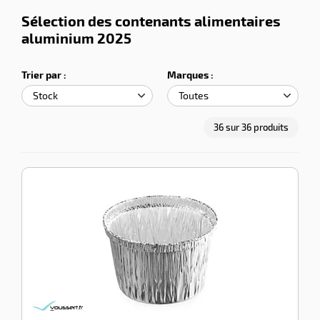
Sélection des contenants alimentaires
aluminium 2025
Trier par :
Marques :
r
36
sur
36
produits
llage
le
-100%
-100%
Godet
aluminium
105 cc
colis de
1000
Ref:
GO105
1 avis
55,00
€
55,00
HT
€