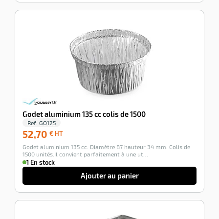
-100%
Godet aluminium 135 cc colis de 1500
Ref:
GO125
52,70
52,70
€ HT
€
Godet aluminium 135 cc. Diamètre 87 hauteur 34 mm. Colis de
HT
1500 unités.Il convient parfaitement à une ut…
1 En stock
Ajouter au panier
-100%