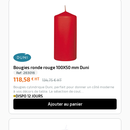
-12%
r
ette
e
Bougies ronde rouge 100X50 mm Duni
Ref:
263016
118,58
€ HT
134,75
€ HT
Bougies cylindrique Duni, parfait pour donner un côté moderne
à vos décors de table. La sélection de coul…
DISPO 12 JOURS
r
Ajouter au panier
ette
-12%