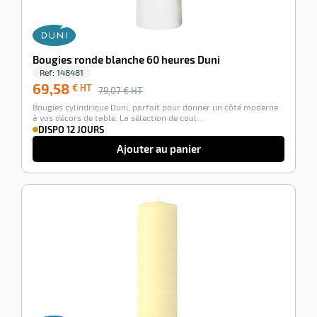
Bougies ronde blanche 60 heures Duni
Ref:
148481
69,58
€ HT
79,07
€ HT
Bougies cylindrique Duni, parfait pour donner un côté moderne
à vos décors de table. La sélection de coul…
DISPO 12 JOURS
Ajouter au panier
-12%