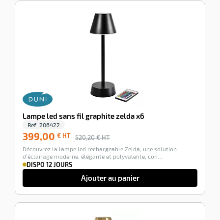
-23%
Lampe led sans fil graphite zelda x6
Ref:
206422
399,00
€ HT
520,20
€ HT
Découvrez la lampe led rechargeable Zelda, une solution
d’éclairage moderne, élégante et polyvalente, con…
DISPO 12 JOURS
Ajouter au panier
-23%