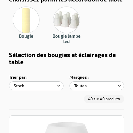
choxi des couleurs et décors des
serviettes de table
et
nappe
afin de proposer une ambiance appréciable.
on
Bougie
Bougie lampe
led
e
r
Sélection des bougies et éclairages de
table
ation
Trier par :
Marques :
r
49
sur
49
produits
llage
inium
-100%
-100%
Bougeoir
silicone