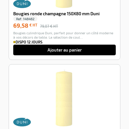
Bougies ronde champagne 150X80 mm Duni
Ref:
148482
69,58
€ HT
79,07
€ HT
Bougies cylindrique Duni, parfait pour donner un côté moderne
à vos décors de table. La sélection de coul…
DISPO 12 JOURS
Ajouter au panier
-12%