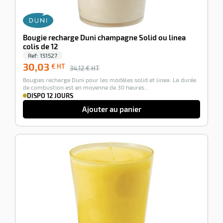
Bougie recharge Duni champagne Solid ou linea
colis de 12
Ref:
151527
30,03
€ HT
34,12
€ HT
Bougies recharge Duni pour les modèles solid et linea. La durée
de combustion est en moyenne de 30 heures…
DISPO 12 JOURS
Ajouter au panier
-12%