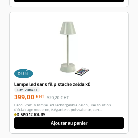
-23%
Lampe led sans fil pistache zelda x6
Ref:
206421
399,00
€ HT
520,20
€ HT
Découvrez la lampe led rechargeable Zelda, une solution
d’éclairage moderne, élégante et polyvalente, con…
DISPO 12 JOURS
Ajouter au panier