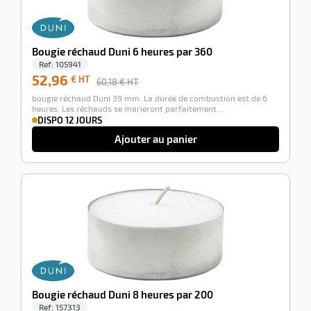
Bougie réchaud Duni 6 heures par 360
Ref:
105941
52,96
€ HT
60,18
€ HT
bougie réchaud Duni 39 mm. La durée de combustion est de 6
heures. Les réchauds se marieront parfaitement…
DISPO 12 JOURS
Ajouter au panier
-12%
Bougie réchaud Duni 8 heures par 200
Ref:
157313