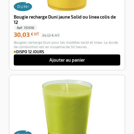
Bougie recharge Duni jaune Solid ou linea colis de
12
Ref:
151516
30,03
€ HT
34,12
€ HT
Bougies recharge Duni pour les modèles solid et linea. La durée
de combustion est en moyenne de 30 heures…
DISPO 12 JOURS
Ajouter au panier
-12%