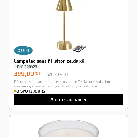
Lampe led sans fil laiton zelda x6
Ref:
206423
399,00
€ HT
520,20
€ HT
Découvrez la lampe led rechargeable Zelda, une solution
d’éclairage moderne, élégante et polyvalente, con…
DISPO 12 JOURS
Ajouter au panier
-12%