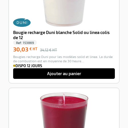
Bougie recharge Duni blanche Solid ou linea colis
de 12
Ref:
153869
30,03
€ HT
34,12
€ HT
Bougies recharge Duni pour les modèles solid et linea. La durée
de combustion est en moyenne de 30 heure…
DISPO 12 JOURS
Ajouter au panier
-12%