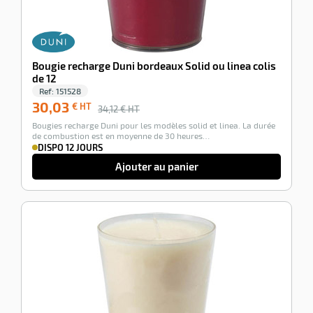
Bougie recharge Duni bordeaux Solid ou linea colis
de 12
Ref:
151528
30,03
€ HT
34,12
€ HT
Bougies recharge Duni pour les modèles solid et linea. La durée
de combustion est en moyenne de 30 heures…
DISPO 12 JOURS
Ajouter au panier
-12%