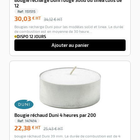
Bougie recharge Duni rouge Solid ou linea colis de
12
Ref:
151515
30,03
€ HT
34,12
€ HT
Bougies recharge Duni pour les modèles solid et linea. La durée
de combustion est en moyenne de 30 heure…
DISPO 12 JOURS
Ajouter au panier
-12%
Bougie réchaud Duni 4 heures par 200
Ref:
147414
22,38
€ HT
25,43
€ HT
bougie réchaud Duni 39 mm. La durée de combustion est de 4