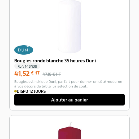
r
Bougies ronde blanche 35 heures Duni
Ref:
148439
41,52
€ HT
47,18
€ HT
r
Bougies cylindrique Duni, parfait pour donner un côté moderne
à vos décors de table. La sélection de coul…
DISPO 12 JOURS
Ajouter au panier
elle
le
gradable
-12%