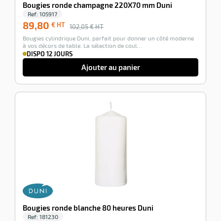
Bougies ronde champagne 220X70 mm Duni
Ref:
105917
89,80
€ HT
102,05
€ HT
Bougies cylindrique Duni, parfait pour donner un côté moderne
à vos décors de table. La sélection de coul…
DISPO 12 JOURS
Ajouter au panier
-12%
Bougies ronde blanche 80 heures Duni
Ref:
181230