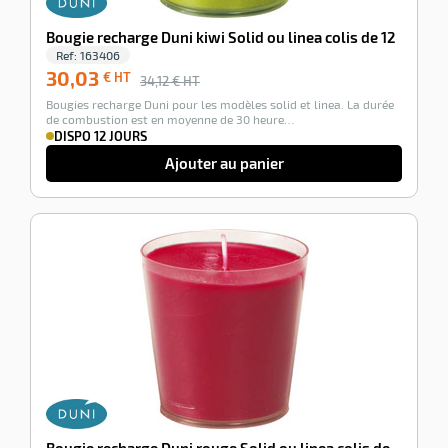
Bougie recharge Duni kiwi Solid ou linea colis de 12
Ref:
163406
30,03
€ HT
34,12
€ HT
Bougies recharge Duni pour les modèles solid et linea. La durée
de combustion est en moyenne de 30 heure…
DISPO 12 JOURS
Ajouter au panier
-12%