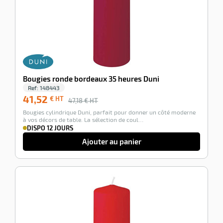
Bougies ronde bordeaux 35 heures Duni
r
Ref:
148443
41,52
€ HT
47,18
€ HT
Bougies cylindrique Duni, parfait pour donner un côté moderne
elle
à vos décors de table. La sélection de coul…
isable
DISPO 12 JOURS
Ajouter au panier
-12%
r