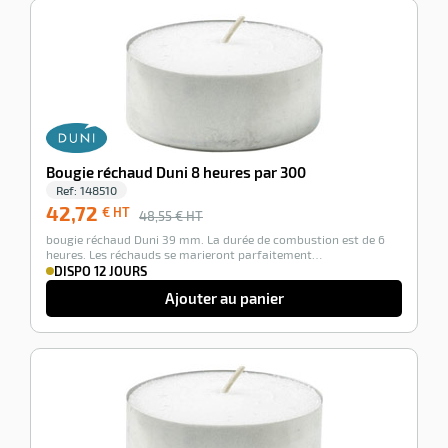
-12%
Bougie réchaud Duni 8 heures par 300
Ref:
148510
42,72
€ HT
48,55
€ HT
bougie réchaud Duni 39 mm. La durée de combustion est de 6
heures. Les réchauds se marieront parfaitement…
DISPO 12 JOURS
Ajouter au panier
-12%