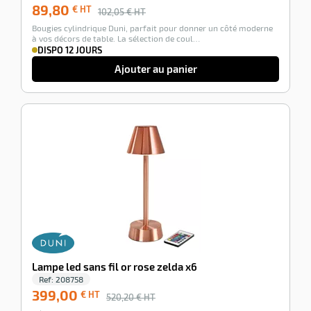
89,80
€ HT
102,05
€ HT
Bougies cylindrique Duni, parfait pour donner un côté moderne
à vos décors de table. La sélection de coul…
DISPO 12 JOURS
Ajouter au panier
-23%
Lampe led sans fil or rose zelda x6
Ref:
208758
399,00
€ HT
520,20
€ HT