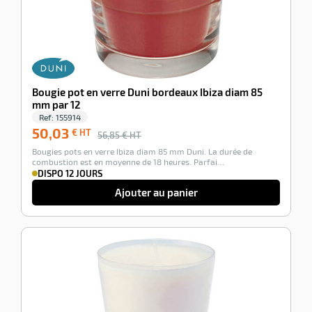
Bougie pot en verre Duni bordeaux Ibiza diam 85
mm par 12
Ref:
155914
50,03
€ HT
56,85
€ HT
Bougies pots en verre Ibiza diam 85 mm Duni. La durée de
combustion est en moyenne de 18 heures. Parfai…
DISPO 12 JOURS
Ajouter au panier
-12%