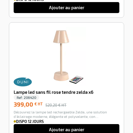
Ajouter au panier
-23%
Lampe led sans fil rose tendre zelda x6
Ref:
206420
399,00
€ HT
520,20
€ HT
Découvrez la lampe led rechargeable Zelda, une solution
d’éclairage moderne, élégante et polyvalente, con…
DISPO 12 JOURS
Ajouter au panier