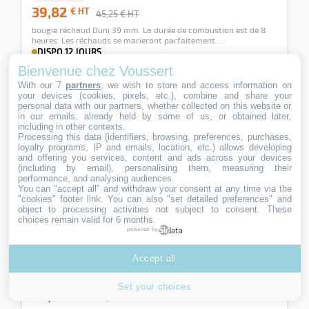
39,82
€ HT
45,25
€ HT
bougie réchaud Duni 39 mm. La durée de combustion est de 8
heures. Les réchauds se marieront parfaitement…
DISPO 12 JOURS
Bienvenue chez Voussert
Ajouter au panier
With our 7
partners
, we wish to store and access information on
your devices (cookies, pixels, etc.), combine and share your
personal data with our partners, whether collected on this website or
in our emails, already held by some of us, or obtained later,
-12%
including in other contexts.
Processing this data (identifiers, browsing, preferences, purchases,
loyalty programs, IP and emails, location, etc.) allows developing
and offering you services, content and ads across your devices
(including by email), personalising them, measuring their
performance, and analysing audiences.
You can "accept all" and withdraw your consent at any time via the
"cookies" footer link
. You can also "set detailed preferences" and
object to processing activities not subject to consent. These
choices remain valid for 6 months.
powered by
Accept all
Bougie antique blanche Duni les 100
Ref:
351316
Set your choices
58,60
€ HT
66,59
€ HT