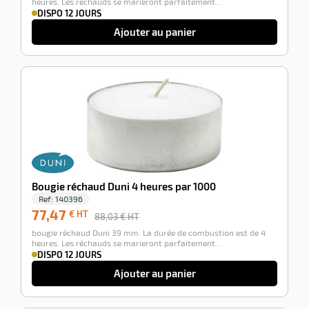
heures. Les réchauds se marieront parfaitement…
DISPO 12 JOURS
Ajouter au panier
-12%
Bougie réchaud Duni 4 heures par 1000
Ref:
140396
77,47
€ HT
88,03
€ HT
bougie réchaud Duni 39 mm. La durée de combustion est de 4
heures. Les réchauds se marieront parfaitement…
DISPO 12 JOURS
Ajouter au panier