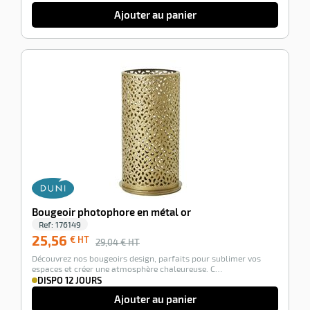
e
Ajouter au panier
r
-12%
r
Bougeoir photophore en métal or
r
Ref:
176149
nique
25,56
€ HT
29,04
€ HT
Découvrez nos bougeoirs design, parfaits pour sublimer vos
espaces et créer une atmosphère chaleureuse. C…
DISPO 12 JOURS
Ajouter au panier