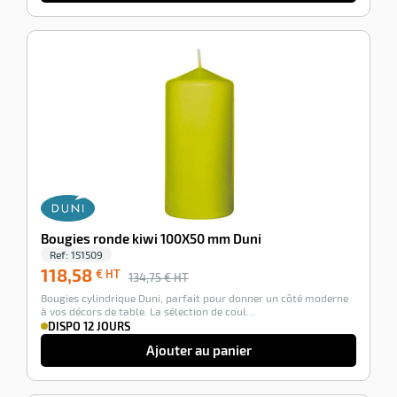
r
-12%
tte
rt
r
it
ueil
Bougies ronde kiwi 100X50 mm Duni
Ref:
151509
118,58
€ HT
134,75
€ HT
Bougies cylindrique Duni, parfait pour donner un côté moderne
à vos décors de table. La sélection de coul…
DISPO 12 JOURS
Ajouter au panier