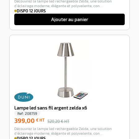
Découvrez la lampe led rechargeable Zelda, une solution
d’éclairage moderne, élégante et polyvalente, con…
DISPO 12 JOURS
Ajouter au panier
-23%
Lampe led sans fil argent zelda x6
Ref:
208759
399,00
€ HT
520,20
€ HT
Découvrez la lampe led rechargeable Zelda, une solution
d’éclairage moderne, élégante et polyvalente, con…
DISPO 12 JOURS