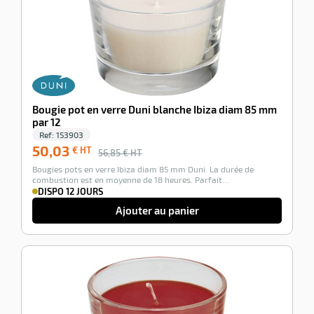
Bougie pot en verre Duni blanche Ibiza diam 85 mm
par 12
Ref:
153903
50,03
€ HT
56,85
€ HT
Bougies pots en verre Ibiza diam 85 mm Duni. La durée de
combustion est en moyenne de 18 heures. Parfait…
DISPO 12 JOURS
Ajouter au panier
-12%