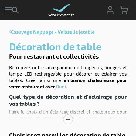
Essuyage Nappage - Vaisselle jetable
r
Décoration de table
r
cte
Pour restaurant et collectivités
ets
r
Retrouvez notre large gamme de bougeoirs, bougies et
yage
lampe LED rechargeable pour décorer et éclairer vos
if
age
tables. Créer ainsi une
ambiance chaleureuse pour
elle
votre restaurant avec
Duni
.
ne
le
Quel type de décoration et d'éclairage pour
yage
vos tables ?
Faire le choix d'un éclairage discret et chaleureux pour
vos tables de restaurant est un point qui améliore
Afficher
l'expérience de vos clients dans votre établissement et
la
contribu à augmenter votre notoriété. Cela complétera le
r
Choisissez parmi les décoration de table
description