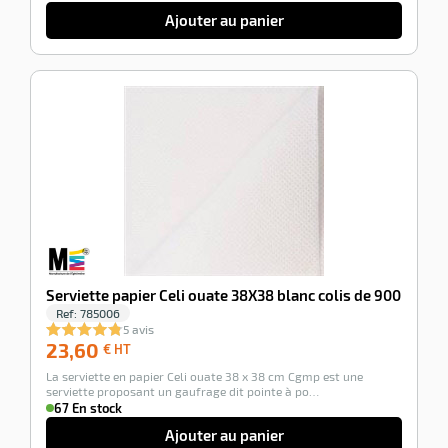
e
Ajouter au panier
r
-100%
r
Serviette papier Celi ouate 38X38 blanc colis de 900
r
Ref:
785006
nique
5 avis
23,60
23,60
€ HT
€
La serviette en papier Celi ouate 38 x 38 cm Cgmp est une
HT
serviette proposant un gaufrage dit pointe à po…
67 En stock
Ajouter au panier