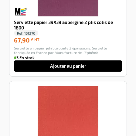
Serviette papier 39X39 aubergine 2 plis colis de
1800
Ref:
151370
67,90
67,90
€ HT
€
Serviette en papier jetable ouate 2 épaisseurs. Serviette
HT
fabriquée en France par Manufacture de l’Ephémè…
3 En stock
Ajouter au panier
-100%