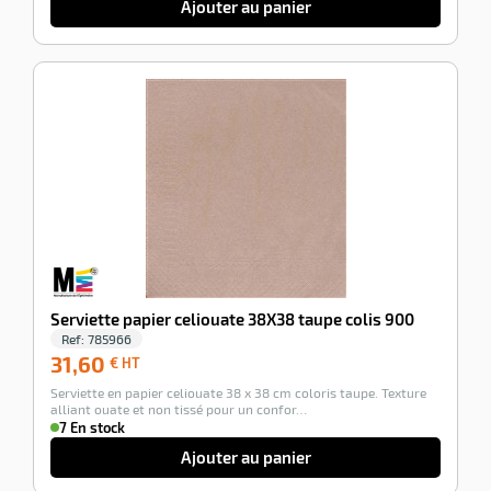
Ajouter au panier
-100%
Serviette papier celiouate 38X38 taupe colis 900
Ref:
785966
31,60
31,60
€ HT
€
Serviette en papier celiouate 38 x 38 cm coloris taupe. Texture
HT
alliant ouate et non tissé pour un confor…
7 En stock
Ajouter au panier