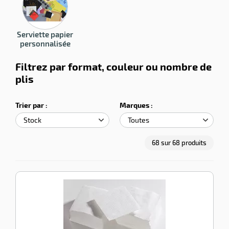
qualité/prix pour un usage quotidien intensif.
Disponible en 1, 2 ou 3 plis, elle convient aux brasseries,
cantines, restauration rapide et traiteurs.
Serviette papier
personnalisée
r
Filtrez par format, couleur ou nombre de
plis
llage
Trier par :
Marques :
le
68
sur
68
produits
-100%
-100%
Serviette
papier
blanche
29x29 1
plis