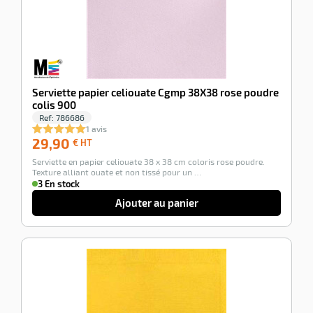
Serviette papier celiouate Cgmp 38X38 rose poudre
colis 900
Ref:
786686
1 avis
29,90
29,90
€ HT
€
Serviette en papier celiouate 38 x 38 cm coloris rose poudre.
HT
Texture alliant ouate et non tissé pour un …
3 En stock
Ajouter au panier
-100%