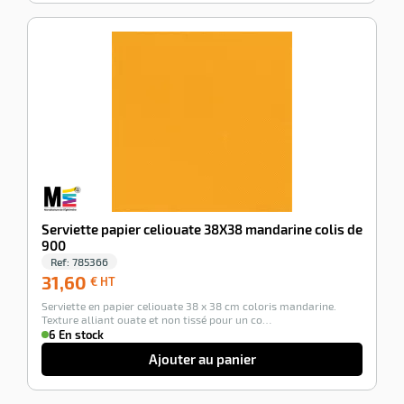
-100%
Serviette papier celiouate 38X38 mandarine colis de
900
Ref:
785366
31,60
31,60
€ HT
€
Serviette en papier celiouate 38 x 38 cm coloris mandarine.
HT
Texture alliant ouate et non tissé pour un co…
6 En stock
Ajouter au panier