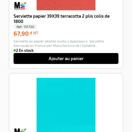
Serviette papier 39X39 terracotta 2 plis colis de
1800
Ref:
151720
67,90
67,90
€ HT
€
Serviette en papier jetable ouate 2 épaisseurs. Serviette
HT
fabriquée en France par Manufacture de l’Ephémè…
2 En stock
Ajouter au panier
-100%