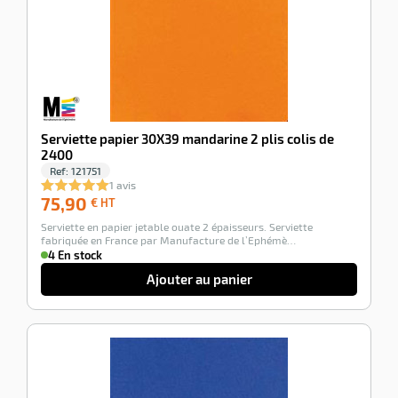
Serviette papier 30X39 mandarine 2 plis colis de
2400
Ref:
121751
1 avis
75,90
75,90
€ HT
€
Serviette en papier jetable ouate 2 épaisseurs. Serviette
HT
fabriquée en France par Manufacture de l’Ephémè…
4 En stock
Ajouter au panier
-100%