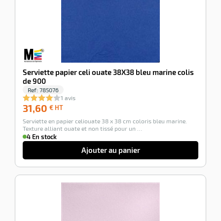
Serviette papier celi ouate 38X38 bleu marine colis
de 900
Ref:
785076
1 avis
31,60
31,60
€ HT
€
Serviette en papier celiouate 38 x 38 cm coloris bleu marine.
HT
Texture alliant ouate et non tissé pour un …
4 En stock
Ajouter au panier
-100%