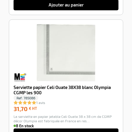
Ajouter au panier
-100%
Serviette papier Celi Ouate 38X38 blanc Olympia
CGMP les 900
Ref:
785086
1 avis
31,70
31,70
€ HT
€
La serviette en papier jetable Celi Ouate 38 x 38 cm de CGMP
HT
décor Olympia est fabriquée en France en res…
8 En stock