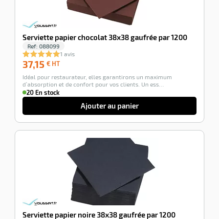
Serviette papier chocolat 38x38 gaufrée par 1200
Ref:
088099
1 avis
37,15
37,15
€ HT
€
Idéal pour restaurateur, elles garantirons un maximum
HT
d’absorption et de confort pour vos clients. Un ess…
20 En stock
Ajouter au panier
-100%
Serviette papier noire 38x38 gaufrée par 1200