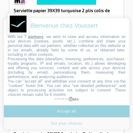
Serviette papier 39X39 turquoise 2 plis colis de
1800
Ref:
151460
Bienvenue chez Voussert
67,90
67,90
€ HT
€
Serviette en papier jetable ouate 2 épaisseurs. Serviette
HT
With our 7
partners
, we wish to store and access information on
fabriquée en France par Manufacture de l’Ephémè…
your devices (cookies, pixels, etc.), combine and share your
2 En stock
personal data with our partners, whether collected on this website or
in our emails, already held by some of us, or obtained later,
Ajouter au panier
including in other contexts.
Processing this data (identifiers, browsing, preferences, purchases,
loyalty programs, IP and emails, location, etc.) allows developing
and offering you services, content and ads across your devices
(including by email), personalising them, measuring their
-100%
performance, and analysing audiences.
You can "accept all" and withdraw your consent at any time via the
"cookies" footer link
. You can also "set detailed preferences" and
object to processing activities not subject to consent. These
choices remain valid for 6 months.
powered by
Accept all
Set your choices