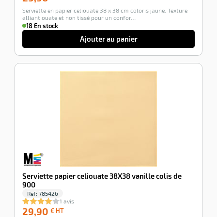
€
Serviette en papier celiouate 38 x 38 cm coloris jaune. Texture
HT
alliant ouate et non tissé pour un confor…
18 En stock
Ajouter au panier
-100%
Serviette papier celiouate 38X38 vanille colis de
900
Ref:
785426
1 avis
29,90
29,90
€ HT
€