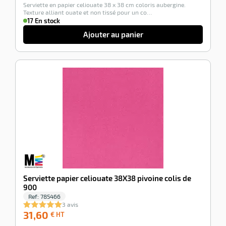
Serviette en papier celiouate 38 x 38 cm coloris aubergine.
HT
Texture alliant ouate et non tissé pour un co…
17 En stock
Ajouter au panier
-100%
Serviette papier celiouate 38X38 pivoine colis de
900
Ref:
785466
3 avis
31,60
31,60
€ HT
€