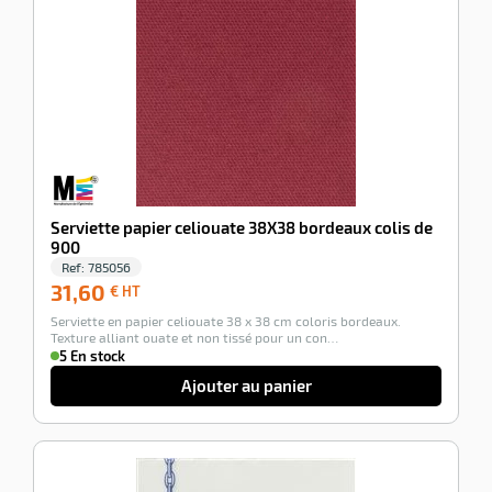
-100%
Serviette papier celiouate 38X38 bordeaux colis de
900
Ref:
785056
31,60
31,60
€ HT
€
Serviette en papier celiouate 38 x 38 cm coloris bordeaux.
HT
Texture alliant ouate et non tissé pour un con…
5 En stock
Ajouter au panier
-100%