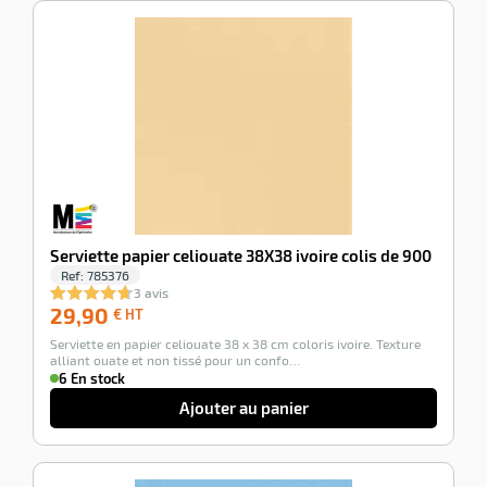
-100%
Serviette papier celiouate 38X38 ivoire colis de 900
Ref:
785376
3 avis
29,90
29,90
€ HT
€
Serviette en papier celiouate 38 x 38 cm coloris ivoire. Texture
HT
alliant ouate et non tissé pour un confo…
6 En stock
Ajouter au panier