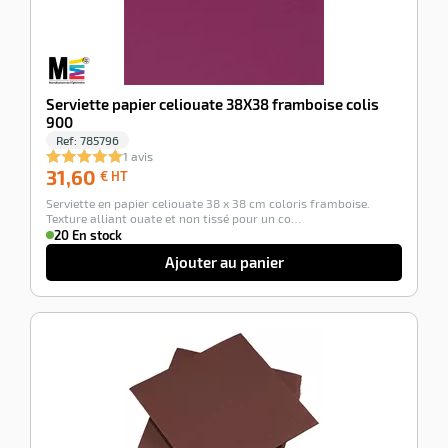
Serviette papier celiouate 38X38 framboise colis
900
Ref:
785796
1 avis
31,60
31,60
€ HT
€
Serviette en papier celiouate 38 x 38 cm coloris framboise.
HT
Texture alliant ouate et non tissé pour un co…
20 En stock
Ajouter au panier
-100%