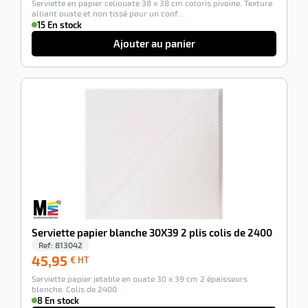
Serviette en papier celiouate 38 x 38 cm coloris pivoine. Texture
HT
alliant ouate et non tissé pour un conf…
15 En stock
Ajouter au panier
-100%
Serviette papier blanche 30X39 2 plis colis de 2400
Ref:
813042
45,95
45,95
€ HT
€
Serviette papier jetable en ouate 30 x 39 cm 2 épaisseurs
HT
blanche. Colis de 2400
8 En stock