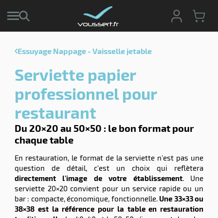
Essuyage Nappage - Vaisselle jetable
r
Serviette papier
r
cte
professionnel pour
ets
r
restaurant
yage
if
age
Du 20×20 au 50×50 : le bon format pour
elle
chaque table
ne
le
En restauration, le format de la serviette n'est pas une
yage
question de détail, c'est un choix qui reflètera
directement l'image de votre établissement
. Une
serviette 20×20 convient pour un service rapide ou un
bar : compacte, économique, fonctionnelle.
Une 33×33 ou
38×38 est la référence pour la table en restauration
r