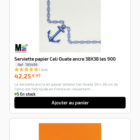
Serviette papier Celi Ouate ancre 38X38 les 900
Ref:
785496
1 avis
42,25
42,25
€ HT
€
La serviette ancre en papier jetable Celi Ouate 38 x 38 cm de
HT
Cgmp est fabriquée en France en respectant …
5 En stock
Ajouter au panier
-100%