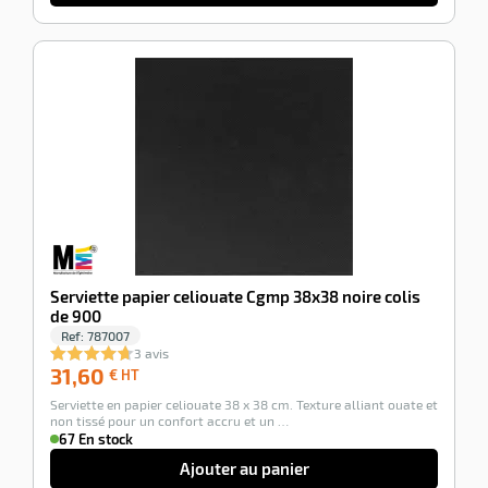
r
-100%
tte
rt
r
it
ueil
Serviette papier celiouate Cgmp 38x38 noire colis
de 900
Ref:
787007
3 avis
31,60
31,60
€ HT
€
Serviette en papier celiouate 38 x 38 cm. Texture alliant ouate et
HT
non tissé pour un confort accru et un …
67 En stock
Ajouter au panier