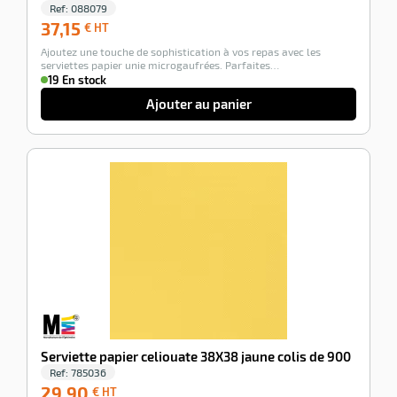
Ref:
088079
37,15
37,15
€ HT
€
Ajoutez une touche de sophistication à vos repas avec les
HT
serviettes papier unie microgaufrées. Parfaites…
19 En stock
Ajouter au panier
-100%
Serviette papier celiouate 38X38 jaune colis de 900
Ref:
785036
29,90
29,90
€ HT