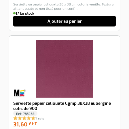
Serviette en papier celiouate 38 x 38 cm coloris vanille. Texture
HT
alliant ouate et non tissé pour un conf…
17 En stock
Ajouter au panier
-100%
Serviette papier celiouate Cgmp 38X38 aubergine
colis de 900
Ref:
785986
1 avis
31,60
31,60
€ HT
€