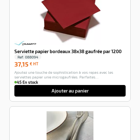
r
Serviette papier bordeaux 38x38 gaufrée par 1200
Ref:
088094
37,15
37,15
€ HT
€
Ajoutez une touche de sophistication à vos repas avec les
HT
elle
serviettes papier unie microgaufrées. Parfaites…
isable
45 En stock
Ajouter au panier
-100%
r