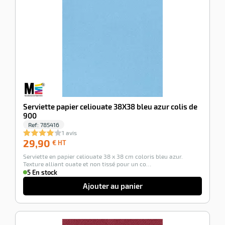
-100%
Serviette papier celiouate 38X38 bleu azur colis de
900
Ref:
785416
1 avis
29,90
29,90
€ HT
€
Serviette en papier celiouate 38 x 38 cm coloris bleu azur.
HT
Texture alliant ouate et non tissé pour un co…
5 En stock
Ajouter au panier