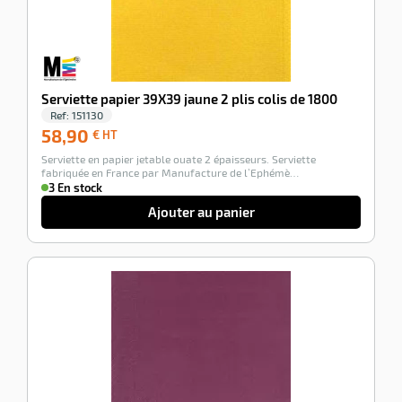
Serviette papier 39X39 jaune 2 plis colis de 1800
Ref:
151130
58,90
58,90
€ HT
€
Serviette en papier jetable ouate 2 épaisseurs. Serviette
HT
fabriquée en France par Manufacture de l’Ephémè…
3 En stock
Ajouter au panier
-100%