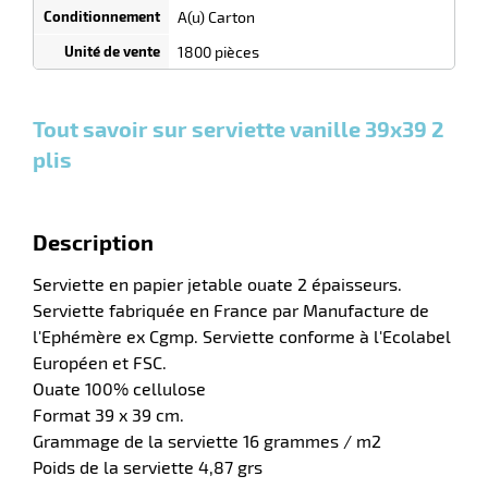
quantité
A(u) Carton
r
0
0
0,00
0,00
1
58,90
1800 pièces
Cartons
Cartons
Carton
€ HT
€ HT
€ HT
et plus
et plus
et
:
:
plus :
e
Tout savoir sur serviette vanille 39x39 2
s
plis
r
Description
e
Serviette en papier jetable ouate 2 épaisseurs.
el
Serviette fabriquée en France par Manufacture de
l'Ephémère ex Cgmp. Serviette conforme à l'Ecolabel
Européen et FSC.
Ouate 100% cellulose
Format 39 x 39 cm.
Grammage de la serviette 16 grammes / m2
Poids de la serviette 4,87 grs