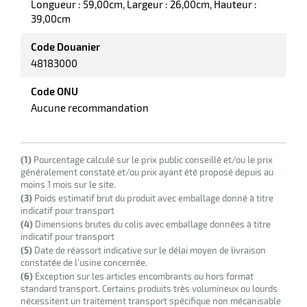
Longueur : 59,00cm
Largeur : 26,00cm
Hauteur :
r
39,00cm
Code Douanier
tte
48183000
rt
Code ONU
r
Aucune recommandation
it
(1)
Pourcentage calculé sur le prix public conseillé et/ou le prix
ueil
généralement constaté et/ou prix ayant été proposé depuis au
moins 1 mois sur le site.
(3)
Poids estimatif brut du produit avec emballage donné à titre
indicatif pour transport
(4)
Dimensions brutes du colis avec emballage données à titre
indicatif pour transport
(5)
Date de réassort indicative sur le délai moyen de livraison
constatée de l’usine concernée.
(6)
Exception sur les articles encombrants ou hors format
standard transport. Certains produits très volumineux ou lourds
nécessitent un traitement transport spécifique non mécanisable