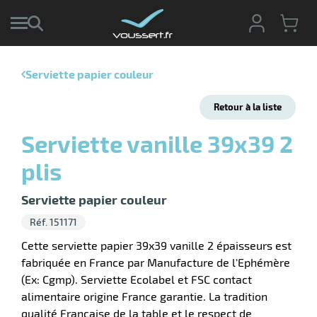
Serviette papier couleur
r
Retour à la liste
r
cte
Serviette vanille 39x39 2
ets
r
plis
yage
if
age
elle
Serviette papier couleur
ne
le
Réf. 151171
yage
Cette serviette papier 39x39 vanille 2 épaisseurs est
fabriquée en France par Manufacture de l'Ephémère
(Ex: Cgmp). Serviette Ecolabel et FSC contact
alimentaire origine France garantie. La tradition
r
qualité Française de la table et le respect de