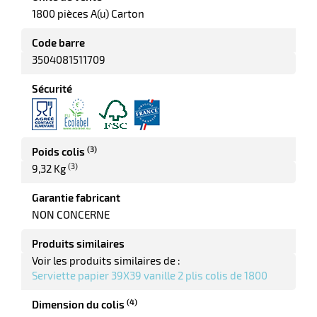
e
1800 pièces A(u) Carton
r
Code barre
3504081511709
Sécurité
(3)
Poids colis
r
(3)
9,32 Kg
Garantie fabricant
NON CONCERNE
r
nique
Produits similaires
Voir les produits similaires de :
Serviette papier 39X39 vanille 2 plis colis de 1800
(4)
Dimension du colis