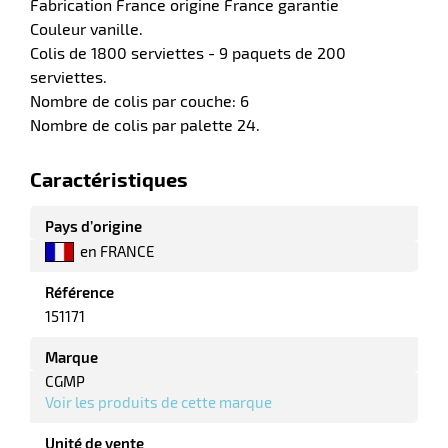
Fabrication France origine France garantie
Couleur vanille.
Colis de 1800 serviettes - 9 paquets de 200
serviettes.
Nombre de colis par couche: 6
r
Nombre de colis par palette 24.
Caractéristiques
e
é
Pays d’origine
en FRANCE
Référence
151171
Marque
r
CGMP
Voir les produits de cette marque
Unité de vente