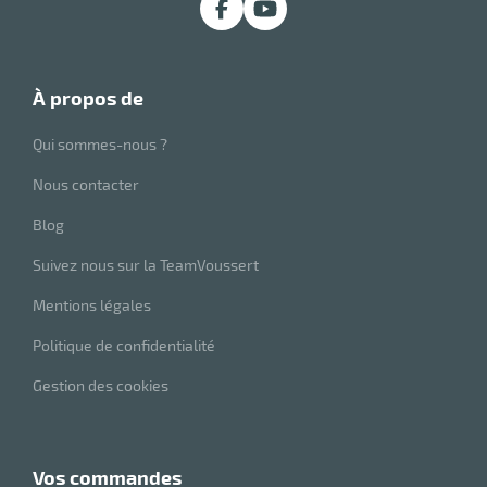
r
à propos de
Qui sommes-nous ?
Nous contacter
Blog
Suivez nous sur la TeamVoussert
r
Mentions légales
Politique de confidentialité
elle
le
Gestion des cookies
gradable
vos commandes