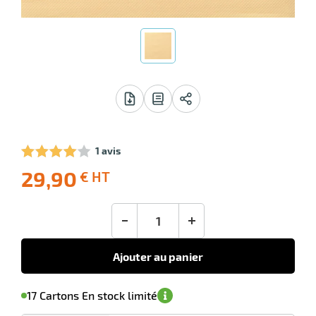
r
llage
1 avis
le
29,90
€ HT
-10
Livraison
Ecotaxe
Prix
offerte
: 0,00 €
public
en sus
(1)
conseillé
-
+
29,90
€
HT
Ajouter au panier
'avertir de
le
sa
Minimum
17 Cartons En stock limité
isponibilité
(5)
de
commande