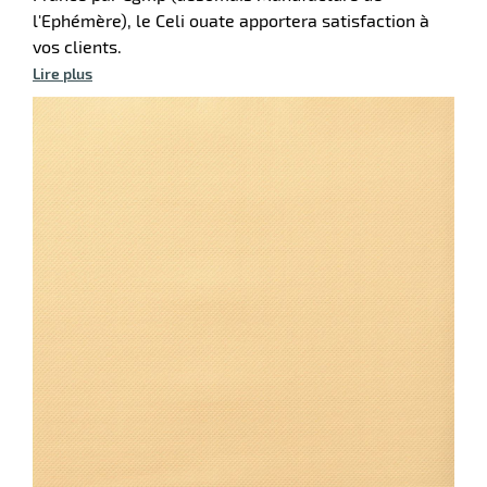
l'Ephémère), le Celi ouate apportera satisfaction à
vos clients.
Lire plus
on
e
r
ation
r
llage
inium