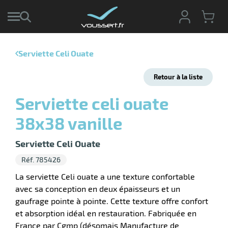
Serviette Celi Ouate
r
Retour à la liste
r
cte
Serviette celi ouate
ets
r
38x38 vanille
yage
if
age
elle
Serviette Celi Ouate
ne
le
Réf. 785426
yage
La serviette Celi ouate a une texture confortable
avec sa conception en deux épaisseurs et un
gaufrage pointe à pointe. Cette texture offre confort
et absorption idéal en restauration. Fabriquée en
r
France par Cgmp (désomais Manufacture de