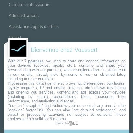
Compte professionnel
Administrations
Assistance appels d’offres
Export
index produits
Bienvenue chez Voussert
nos marques
With our 7
partners
, we wish to store and access information on
your devices (cookies, pixels, etc.), combine and share your
personal data with our partners, whether collected on this website or
in our emails, already held by some of us, or obtained later,
including in other contexts.
Processing this data (identifiers, browsing, preferences, purchases,
loyalty programs, IP and emails, location, etc.) allows developing
4,8
/
5
and offering you services, content and ads across your devices
(including by email), personalising them, measuring their
performance, and analysing audiences.
733
avis clients
You can "accept all" and withdraw your consent at any time via the
"cookies" footer link
. You can also "set detailed preferences" and
object to processing activities not subject to consent. These
choices remain valid for 6 months.
powered by