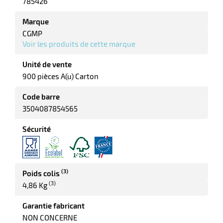
785426
e
r
Marque
CGMP
Voir les produits de cette marque
Unité de vente
900 pièces A(u) Carton
Code barre
3504087854565
r
Sécurité
r
nique
(3)
Poids colis
(3)
4,86 Kg
Garantie fabricant
NON CONCERNE