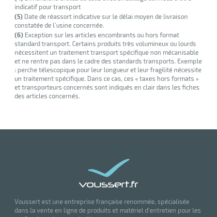
r
indicatif pour transport
(5)
Date de réassort indicative sur le délai moyen de livraison
constatée de l’usine concernée.
(6)
Exception sur les articles encombrants ou hors format
standard transport. Certains produits très volumineux ou lourds
nécessitent un traitement transport spécifique non mécanisable
et ne rentre pas dans le cadre des standards transports. Exemple
: perche télescopique pour leur longueur et leur fragilité nécessite
un traitement spécifique. Dans ce cas, ces « taxes hors formats »
et transporteurs concernés sont indiqués en clair dans les fiches
des articles concernés.
r
elle
le
gradable
Voussert est une entreprise française renommée, spécialisée
dans la vente en ligne de produits et matériel d'entretien pour les