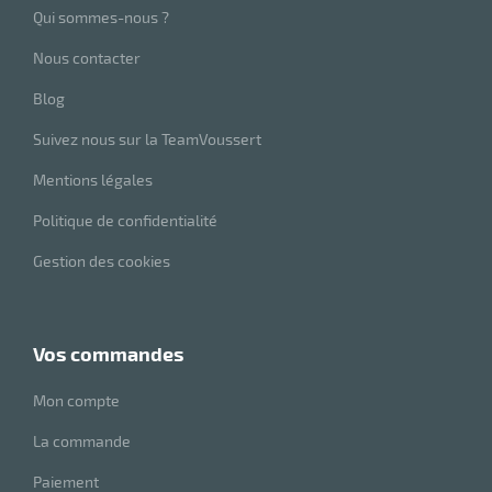
Qui sommes-nous ?
Nous contacter
Blog
Suivez nous sur la TeamVoussert
r
Mentions légales
Politique de confidentialité
Gestion des cookies
elle
isable
vos commandes
Mon compte
La commande
r
Paiement