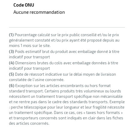
Code ONU
Aucune recommandation
r
(1)
Pourcentage calculé sur le prix public conseillé et/ou le prix
ette
généralement constaté et/ou prix ayant été proposé depuis au
moins 1 mois sur le site.
e
(3)
Poids estimatif brut du produit avec emballage donné à titre
indicatif pour transport
(4)
Dimensions brutes du colis avec emballage données à titre
indicatif pour transport
(5)
Date de réassort indicative sur le délai moyen de livraison
constatée de l’usine concernée.
(6)
Exception sur les articles encombrants ou hors format
standard transport. Certains produits très volumineux ou lourds
nécessitent un traitement transport spécifique non mécanisable
et ne rentre pas dans le cadre des standards transports. Exemple
r
: perche télescopique pour leur longueur et leur fragilité nécessite
un traitement spécifique. Dans ce cas, ces « taxes hors formats »
et transporteurs concernés sont indiqués en clair dans les fiches
des articles concernés.
ette