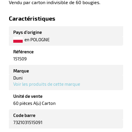
e
Vendu par carton indivisible de 60 bougies.
r
Caractéristiques
Pays d’origine
en POLOGNE
Référence
151509
r
Marque
Duni
Voir les produits de cette marque
r
Unité de vente
nique
60 pièces A(u) Carton
Code barre
7321031515091