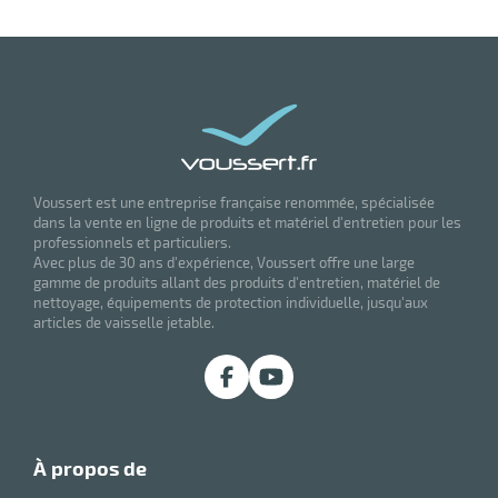
r
Voussert est une entreprise française renommée, spécialisée
dans la vente en ligne de produits et matériel d'entretien pour les
professionnels et particuliers.
Avec plus de 30 ans d'expérience, Voussert offre une large
gamme de produits allant des produits d'entretien, matériel de
r
nettoyage, équipements de protection individuelle, jusqu'aux
articles de vaisselle jetable.
elle
le
gradable
à propos de