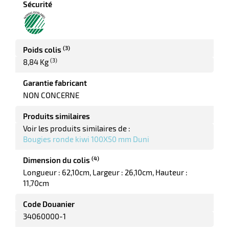
Sécurité
r
tte
(3)
Poids colis
rt
(3)
8,84 Kg
r
Garantie fabricant
NON CONCERNE
it
Produits similaires
ueil
Voir les produits similaires de :
Bougies ronde kiwi 100X50 mm Duni
(4)
Dimension du colis
Longueur : 62,10cm
Largeur : 26,10cm
Hauteur :
11,70cm
Code Douanier
34060000-1