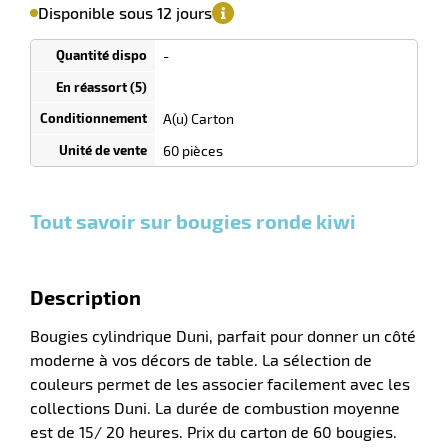
le
sa
Minimum
Disponible sous 12 jours
isponibilité
(5)
de
commande
1
-
Tarif
Cartons
dégressif
selon
r
quantité
A(u) Carton
0
0
0,00
0,00
1
134,75
60 pièces
Cartons
Cartons
Carton
€ HT
€ HT
€ HT
et plus
et plus
et
e
:
:
plus :
é
Tout savoir sur bougies ronde kiwi
Description
Bougies cylindrique Duni, parfait pour donner un côté
moderne à vos décors de table. La sélection de
r
couleurs permet de les associer facilement avec les
collections Duni. La durée de combustion moyenne
est de 15/ 20 heures. Prix du carton de 60 bougies.