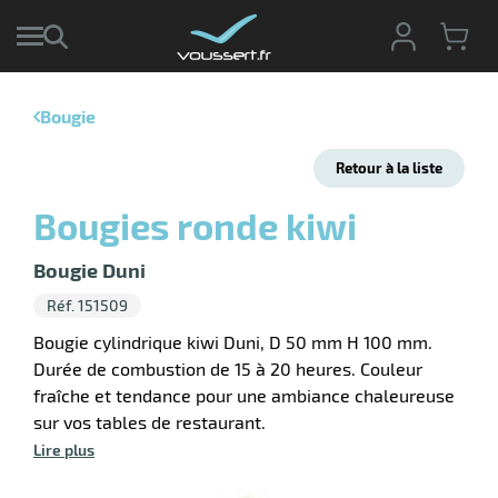
Bougie
r
Retour à la liste
r
cte
Bougies ronde kiwi
ets
r
yage
Bougie Duni
if
age
Réf. 151509
elle
ne
le
Bougie cylindrique kiwi Duni, D 50 mm H 100 mm.
Durée de combustion de 15 à 20 heures. Couleur
yage
fraîche et tendance pour une ambiance chaleureuse
sur vos tables de restaurant.
Lire plus
r