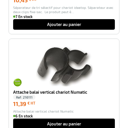
10,45
€
Séparateur de tri sélectif pour chariot ideatop. Séparateur avec
HT
deux clips fixe-sac. Le produit peut ê…
7 En stock
Ajouter au panier
-100%
Attache balai vertical chariot Numatic
Ref:
216111
11,39
11,39
€ HT
€
Attache balai vertical chariot Numatic
HT
6 En stock
Ajouter au panier