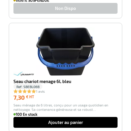
VENTE SUSPENDUE
Non Dispo
r
-100%
e
Seau chariot menage 6L bleu
Ref:
SBEBL06B
1 avis
7,30
7,30
€ HT
€
Seau ménage de 6 litres, conçu pour un usage quotidien en
HT
nettoyage. Sa contenance généreuse et sa robust…
100 En stock
Ajouter au panier