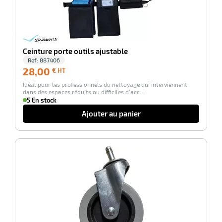
Ceinture porte outils ajustable
Ref:
887406
28,00
28,00
€ HT
€
Idéal pour les professionnels du nettoyage qui interviennent
HT
dans des espaces réduits ou difficiles d’acc…
5 En stock
Ajouter au panier
-100%