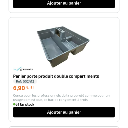
Ajouter au panier
e
brosse
-100%
Panier porte produit double compartiments
Ref:
602412
6,90
6,90
€ HT
€
Conçu pour les professionnels de la propreté comme pour un
HT
usage domestique, ce bac de rangement à trois …
61 En stock
Ajouter au panier