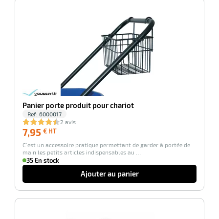
-100%
r
ge
risation
Panier porte produit pour chariot
Ref:
6000017
r
2 avis
7,95
7,95
€ HT
€
C’est un accessoire pratique permettant de garder à portée de
HT
main les petits articles indispensables au …
le
35 En stock
ssionnelle
Ajouter au panier
-100%