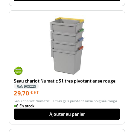
-100%
Seau chariot Numatic 5 litres pivotant anse rouge
Ref:
905225
29,70
29,70
€ HT
€
Seau chariot Numatic 5 litres gris pivotant anse poignée rouge.
HT
6 En stock
Ajouter au panier