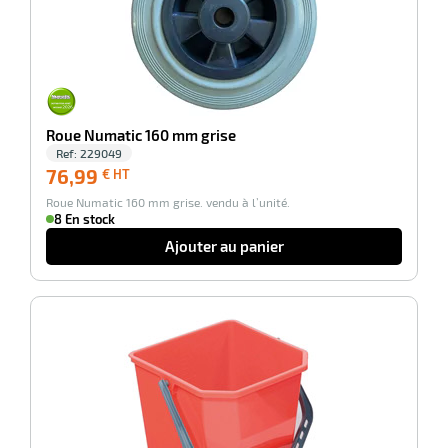
Roue Numatic 160 mm grise
Ref:
229049
76,99
76,99
€ HT
€
Roue Numatic 160 mm grise. vendu à l’unité.
HT
8 En stock
r
Ajouter au panier
r
pement
-100%
x
r
ène
its
agement
retien
ssionnel
ction