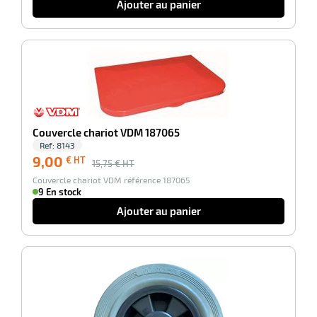
Ajouter au panier
-43%
Couvercle chariot VDM 187065
Ref:
8143
9,00
€ HT
15,75
€ HT
r
Couvercle chariot VDM référence 187065
9 En stock
Ajouter au panier
oyeur
e
ion
-100%