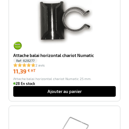
Attache balai horizontal chariot Numatic
Ref:
628277
2 avis
r
11,39
11,39
€ HT
€
Attache balai horizontal chariot Numatic 25 mm.
HT
28 En stock
ge
Ajouter au panier
if
on
-100%