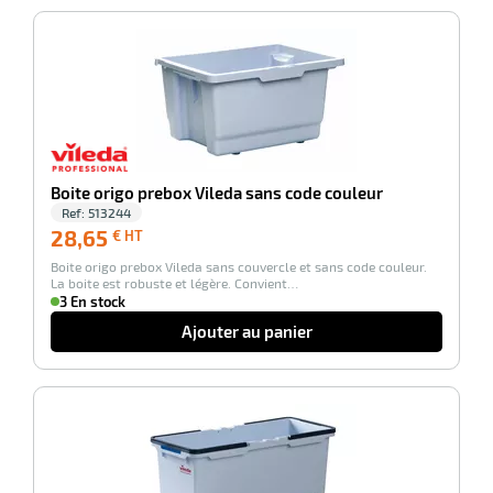
-100%
Boite origo prebox Vileda sans code couleur
Ref:
513244
28,65
28,65
€ HT
€
Boite origo prebox Vileda sans couvercle et sans code couleur.
HT
La boite est robuste et légère. Convient…
3 En stock
Ajouter au panier
-100%