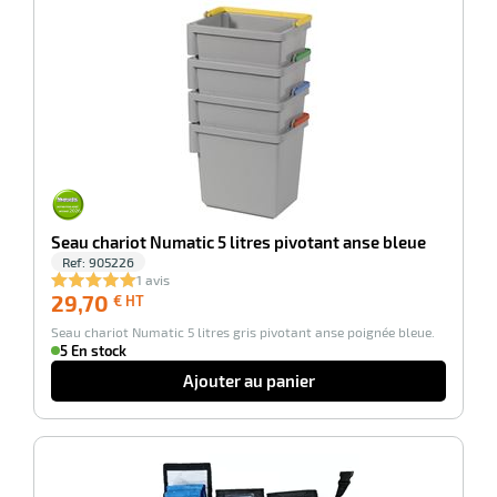
-100%
Seau chariot Numatic 5 litres pivotant anse bleue
Ref:
905226
1 avis
29,70
29,70
€ HT
€
Seau chariot Numatic 5 litres gris pivotant anse poignée bleue.
HT
5 En stock
Ajouter au panier
-100%