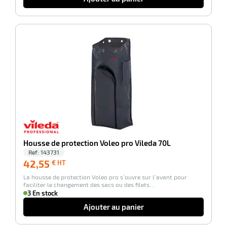
-100%
Housse de protection Voleo pro Vileda 70L
Ref:
143731
42,55
42,55
€ HT
€
La housse de protection Voleo pro s’ouvre sur l’avant pour
HT
faciliter le changement des sacs ou des filets…
3 En stock
Ajouter au panier