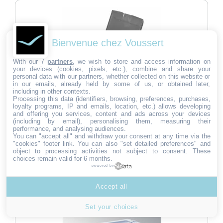
-100%
Bienvenue chez Voussert
With our 7
partners
, we wish to store and access information on
your devices (cookies, pixels, etc.), combine and share your
personal data with our partners, whether collected on this website or
in our emails, already held by some of us, or obtained later,
Couvercle chariot VDM Ideatop
including in other contexts.
Processing this data (identifiers, browsing, preferences, purchases,
Ref:
8421
loyalty programs, IP and emails, location, etc.) allows developing
1 avis
and offering you services, content and ads across your devices
15,75
15,75
€ HT
(including by email), personalising them, measuring their
€
performance, and analysing audiences.
Conçu pour garantir une hygiène irréprochable lors du
HT
You can "accept all" and withdraw your consent at any time via the
transport ou du stockage, il offre une barrière con…
"cookies" footer link
. You can also "set detailed preferences" and
1 En stock
object to processing activities not subject to consent. These
choices remain valid for 6 months.
Ajouter au panier
powered by
Accept all
-100%
Set your choices