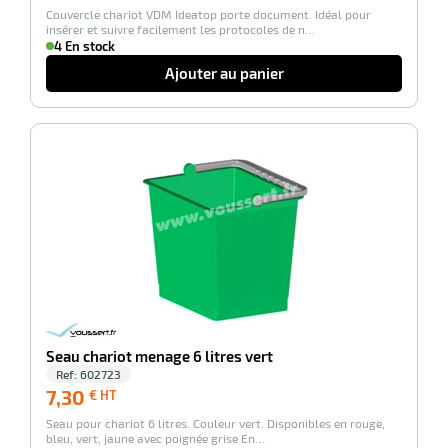
Couvercle chariot VDM Ideatop porte document. Idéal pour
HT
insérer et suivre facilement les protocoles de n…
4 En stock
Ajouter au panier
-100%
Seau chariot menage 6 litres vert
Ref:
602723
7,30
7,30
€ HT
€
Seau pour chariot 6 litres. Couleur vert. Disponibles en rouge,
HT
bleu, vert, jaune avec poignée grise En…