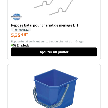
r
Repose balai pour chariot de menage DIT
Ref:
601522
tes
5,35
5,35
€ HT
€
Repose balai se fixant sur le bas du chariot de ménage.
HT
16 En stock
Ajouter au panier
r
-100%
fibres