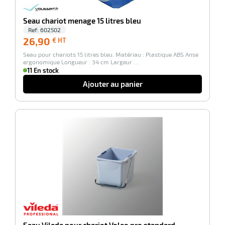
r
Seau chariot menage 15 litres bleu
Ref:
602502
26,90
26,90
€ HT
brosses
€
Seau pour chariots 15 litres bleu. Matériau : Plastique ABS Anse
HT
ergonomique Longueur : 34 cm Largeur …
11 En stock
Ajouter au panier
-100%
r
oyage