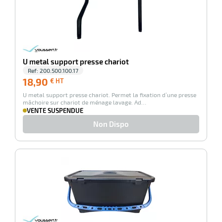
r
ale
U metal support presse chariot
oyage
Ref:
200.500.100.17
18,90
18,90
€ HT
€
U metal support presse chariot. Permet la fixation d’une presse
HT
mâchoire sur chariot de ménage lavage. Ad…
VENTE SUSPENDUE
Non Dispo
-100%