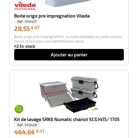
Boite origo pre impregnation Vileda
Ref:
534421
28,55
28,55
€ HT
€
Boite origo pré-imprégnation. La boite possède un code couleur
HT
inclus (bleu) pour une identification simp…
2 En stock
Ajouter au panier
-100%
Kit de lavage SRK6 Numatic chariot SCG1415/ 1705
Ref:
910436
464,66
464,66
€ HT
€