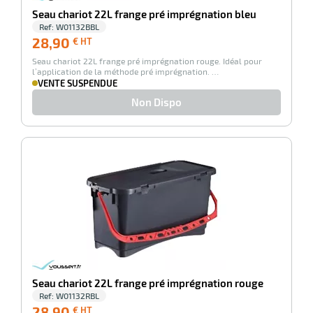
r
Seau chariot 22L frange pré imprégnation bleu
Ref:
W01132BBL
28,90
28,90
€ HT
€
ot
Seau chariot 22L frange pré imprégnation rouge. Idéal pour
HT
l’application de la méthode pré imprégnation. …
VENTE SUSPENDUE
tention
Non Dispo
r
-100%
ot
ge
Seau chariot 22L frange pré imprégnation rouge
Ref:
W01132RBL
28,90
28,90
€ HT