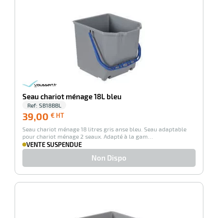
erie
ntaire
Seau chariot ménage 18L bleu
Ref:
SB18BBL
39,00
39,00
€ HT
€
Seau chariot ménage 18 litres gris anse bleu. Seau adaptable
HT
pour chariot ménage 2 seaux. Adapté à la gam…
VENTE SUSPENDUE
r
Non Dispo
erie
-100%