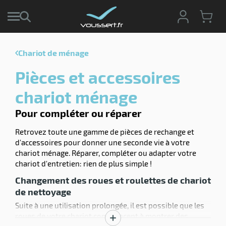
Chariot de ménage
r
Pièces et accessoires
r
cte
chariot ménage
ets
Pour compléter ou réparer
r
yage
if
age
Retrovez toute une gamme de pièces de rechange et
elle
r
d'accessoires pour donner une seconde vie à votre
le
iel
chariot ménage. Réparer, compléter ou adapter votre
chariot d'entretien: rien de plus simple !
oyage
Changement des roues et roulettes de chariot
soire
erie
ateur
ot
de nettoyage
Suite à une utilisation prolongée, il est possible que les
roues de votre chariot commencent à montrer des
Afficher