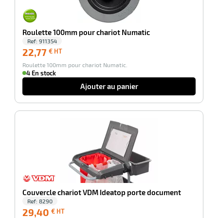
Roulette 100mm pour chariot Numatic
Ref:
911354
22,77
22,77
€ HT
€
Roulette 100mm pour chariot Numatic.
HT
4 En stock
Ajouter au panier
-100%
Couvercle chariot VDM Ideatop porte document
Ref:
8290
29,40
29,40
€ HT
€