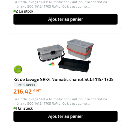
Le kit de lavage SRK 6 Numatic convient pour le chariot de
HT
ménage SCG 1415/ 1705 ReFlo. Ce kit est comp…
2 En stock
Ajouter au panier
-100%
Kit de lavage SRK4 Numatic chariot SCG1415/ 1705
Ref:
910433
216,42
216,42
€ HT
€
Le kit de lavage SRK 4 Numatic convient pour le chariot de
HT
ménage SCG 1415/ 1705 ReFlo. Ce kit est comp…
1 En stock
Ajouter au panier