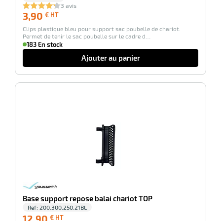
3 avis
3,90
3,90
€ HT
€
Clips plastique bleu pour support sac poubelle de chariot.
HT
Permet de tenir le sac poubelle sur le cadre d…
183 En stock
Ajouter au panier
-100%
Base support repose balai chariot TOP
Ref:
200.300.250.21BL
12,90
12,90
€ HT