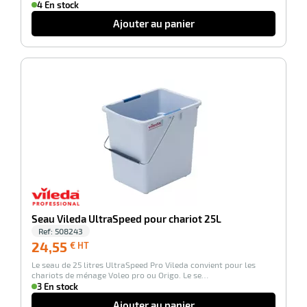
4 En stock
Ajouter au panier
-100%
Seau Vileda UltraSpeed pour chariot 25L
Ref:
508243
24,55
24,55
€ HT
€
Le seau de 25 litres UltraSpeed Pro Vileda convient pour les
HT
chariots de ménage Voleo pro ou Origo. Le se…
3 En stock
Ajouter au panier