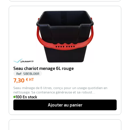
-100%
r
yeuses
r
Seau chariot menage 6L rouge
Ref:
SBEBL06R
7,30
7,30
€ HT
€
rie
Seau ménage de 6 litres, conçu pour un usage quotidien en
HT
nettoyage. Sa contenance généreuse et sa robust…
geur
100 En stock
Ajouter au panier
-100%
r