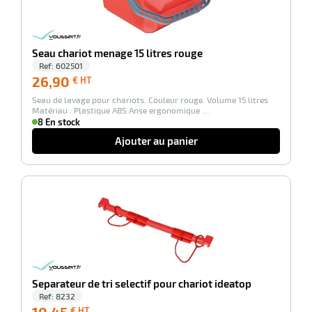
duelle
ments
ssures
Seau chariot menage 15 litres rouge
Ref:
602501
26,90
26,90
€ HT
€
Seau de lavage pour chariots. Couleur rouge. Volume 15 litres
HT
Matériau : Plastique ABS Anse ergonomique …
8 En stock
Ajouter au panier
-100%
Separateur de tri selectif pour chariot ideatop
Ref:
8232
10,45
€ HT