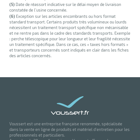
(5)
Date de réassort indicative sur le délai moyen de livraison
constatée de l’usine concernée.
(6)
Exception sur les articles encombrants ou hors format
standard transport. Certains produits très volumineux ou lourds
nécessitent un traitement transport spécifique non mécanisable
et ne rentre pas dans le cadre des standards transports. Exemple
: perche télescopique pour leur longueur et leur fragilité nécessite
un traitement spécifique. Dans ce cas, ces « taxes hors formats »
et transporteurs concernés sont indiqués en clair dans les fiches
des articles concernés.
Voussert est une entreprise française renommée, spécialisée
dans la vente en ligne de produits et matériel d'entretien pour les
professionnels et particuliers.