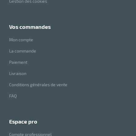
Gestion des cookies
r
ot
vos commandes
tention
Mon compte
La commande
r
Paiement
Livraison
ot
Conditions générales de vente
ge
FAQ
espace pro
Compte professionnel