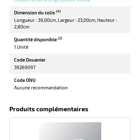
(4)
Dimension du colis
Longueur : 39,00cm
Largeur : 23,00cm
Hauteur :
2,80cm
r
(2)
Quantité disponible
1 Unité
yeuses
Code Douanier
39269097
r
Code ONU
Aucune recommandation
rie
geur
Produits complémentaires
-100%
F
r