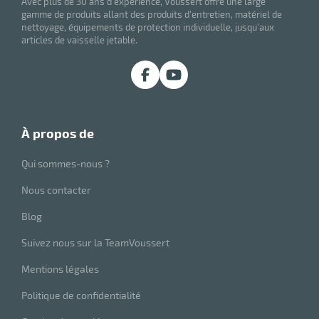
Avec plus de 30 ans d'expérience, Voussert offre une large
r
gamme de produits allant des produits d'entretien, matériel de
nettoyage, équipements de protection individuelle, jusqu'aux
articles de vaisselle jetable.
ale
oyage
à propos de
Qui sommes-nous ?
Nous contacter
Blog
Suivez nous sur la TeamVoussert
Mentions légales
Politique de confidentialité