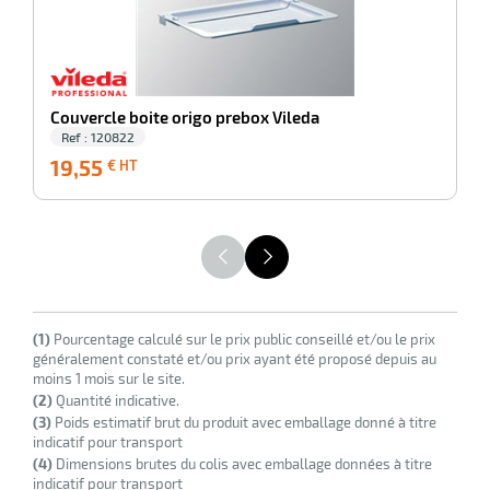
erie
ntaire
Couvercle boite origo prebox Vileda
Ref : 120822
19,55
19,55
2
€ HT
€
HT
r
(1)
Pourcentage calculé sur le prix public conseillé et/ou le prix
généralement constaté et/ou prix ayant été proposé depuis au
moins 1 mois sur le site.
(2)
Quantité indicative.
erie
(3)
Poids estimatif brut du produit avec emballage donné à titre
indicatif pour transport
(4)
Dimensions brutes du colis avec emballage données à titre
indicatif pour transport