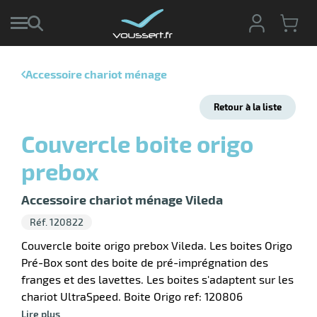
Accessoire chariot ménage
r
Retour à la liste
r
cte
Couvercle boite origo
ets
r
prebox
yage
if
age
elle
r
Accessoire chariot ménage Vileda
le
iel
Réf. 120822
oyage
Couvercle boite origo prebox Vileda. Les boites Origo
soire
erie
Pré-Box sont des boite de pré-imprégnation des
ateur
ot
franges et des lavettes. Les boites s'adaptent sur les
chariot UltraSpeed. Boite Origo ref: 120806
Lire plus