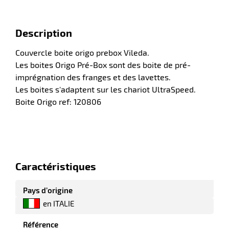
Description
r
Couvercle boite origo prebox Vileda.
Les boites Origo Pré-Box sont des boite de pré-
laveuses
imprégnation des franges et des lavettes.
Les boites s'adaptent sur les chariot UltraSpeed.
Boite Origo ref: 120806
Caractéristiques
Pays d’origine
en ITALIE
Référence