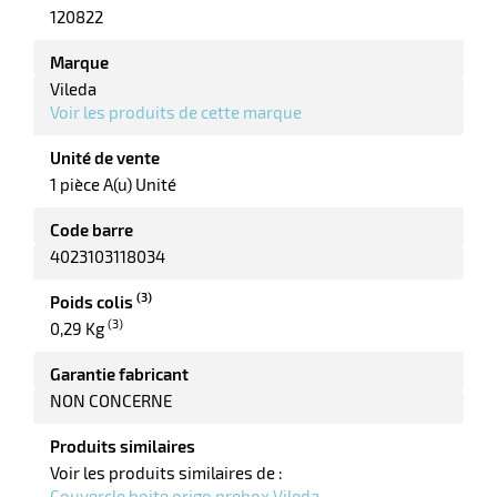
120822
Marque
Vileda
r
Voir les produits de cette marque
Unité de vente
1 pièce A(u) Unité
Code barre
e
4023103118034
(3)
Poids colis
(3)
0,29 Kg
Garantie fabricant
NON CONCERNE
Produits similaires
Voir les produits similaires de :
Couvercle boite origo prebox Vileda