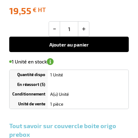
 avis
19,55
€ HT
-10
Livraison
Ecotaxe
Prix
offerte
: 0,00 €
public
en sus
(1)
conseillé
-
+
19,55
€
HT
Ajouter au panier
'avertir de
le
sa
Minimum
1 Unité en stock
isponibilité
(5)
de
commande
1
1 Unité
Tarif
Unités
dégressif
selon
quantité
A(u) Unité
0
0
0,00
0,00
1
19,55
1 pièce
Unités
Unités
Unité
€ HT
€ HT
€ HT
et
et
et
plus :
plus :
plus :
Tout savoir sur couvercle boite origo
prebox