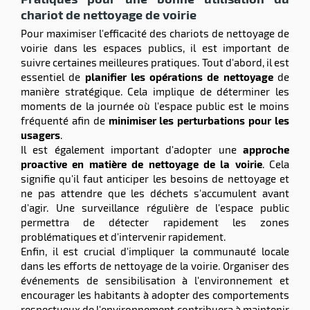
chariot de nettoyage de voirie
r
Pour maximiser l'efficacité des chariots de nettoyage de
voirie dans les espaces publics, il est important de
suivre certaines meilleures pratiques. Tout d'abord, il est
ge
essentiel de
planifier les opérations de nettoyage
de
manière stratégique. Cela implique de déterminer les
risation
moments de la journée où l'espace public est le moins
fréquenté afin de
minimiser les perturbations pour les
usagers
.
Il est également important d'adopter une
approche
proactive en matière de nettoyage de la voirie
. Cela
r
signifie qu'il faut anticiper les besoins de nettoyage et
ne pas attendre que les déchets s'accumulent avant
d'agir. Une surveillance régulière de l'espace public
permettra de détecter rapidement les zones
le
problématiques et d'intervenir rapidement.
ssionnelle
Enfin, il est crucial d'impliquer la communauté locale
dans les efforts de nettoyage de la voirie. Organiser des
événements de sensibilisation à l'environnement et
encourager les habitants à adopter des comportements
respectueux de l'environnement contribuera à maintenir