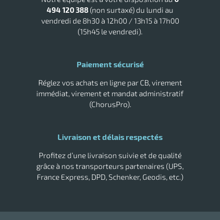
Tork savon
r
494 120 388
(non surtaxé) du lundi au
vendredi de 8h30 à 12h00 / 13h15 à 17h00
(15h45 le vendredi).
brosses
Paiement sécurisé
Réglez vos achats en ligne par CB, virement
immédiat, virement et mandat administratif
(ChorusPro).
Livraison et délais respectés
Profitez d’une livraison suivie et de qualité
grâce à nos transporteurs partenaires (UPS,
r
France Express, DPD, Schenker, Geodis, etc.)
oyage