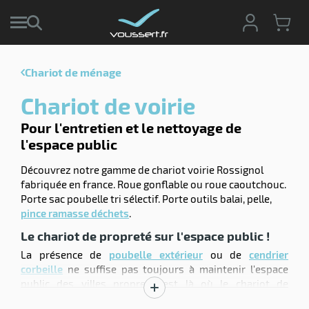
Chariot de ménage
r
Chariot de voirie
r
cte
Pour l'entretien et le nettoyage de
l'espace public
ets
r
yage
Découvrez notre gamme de chariot voirie Rossignol
if
age
fabriquée en france. Roue gonflable ou roue caoutchouc.
elle
r
Porte sac poubelle tri sélectif. Porte outils balai, pelle,
le
iel
pince ramasse déchets
.
oyage
Le chariot de propreté sur l'espace public !
soire
erie
La présence de
poubelle extérieur
ou de
cendrier
ateur
ot
corbeille
ne suffise pas toujours à maintenir l'espace
public des villes propre. C'est là où le chariot de
Afficher
nettoyage de voirie permet le maintien de la
propreté