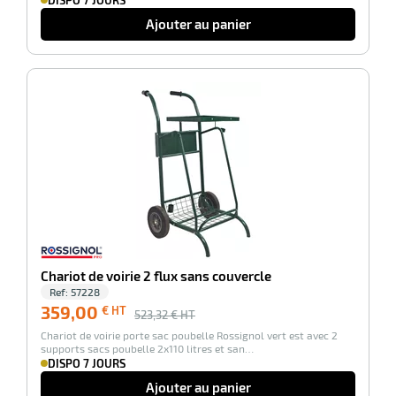
DISPO 7 JOURS
Ajouter au panier
r
-31%
yeuses
r
rie
Chariot de voirie 2 flux sans couvercle
geur
Ref:
57228
359,00
€ HT
523,32
€ HT
Chariot de voirie porte sac poubelle Rossignol vert est avec 2
supports sacs poubelle 2x110 litres et san…
DISPO 7 JOURS
Ajouter au panier
r