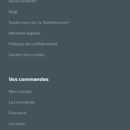
Nous contacter
Blog
Suivez nous sur la TeamVoussert
Mentions légales
Politique de confidentialité
Gestion des cookies
r
vos commandes
Mon compte
oyeur
e
La commande
ion
Paiement
Livraison