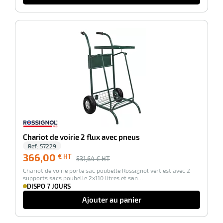
-31%
erie
ntaire
Chariot de voirie 2 flux avec pneus
Ref:
57229
r
366,00
€ HT
531,64
€ HT
Chariot de voirie porte sac poubelle Rossignol vert est avec 2
supports sacs poubelle 2x110 litres et san…
DISPO 7 JOURS
erie
Ajouter au panier