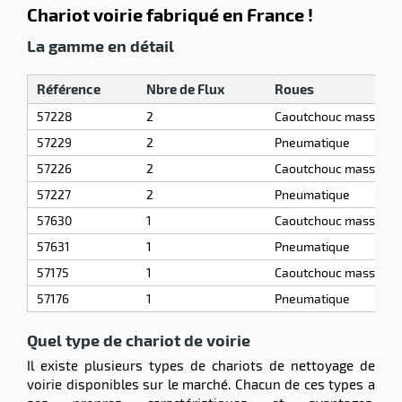
r
Chariot voirie fabriqué en France !
La gamme en détail
ot
Référence
Nbre de Flux
Roues
tention
57228
2
Caoutchouc massif
57229
2
Pneumatique
r
57226
2
Caoutchouc massif
57227
2
Pneumatique
57630
1
Caoutchouc massif
ot
57631
1
Pneumatique
ge
57175
1
Caoutchouc massif
57176
1
Pneumatique
Quel type de chariot de voirie
Il existe plusieurs types de chariots de nettoyage de
voirie disponibles sur le marché. Chacun de ces types a