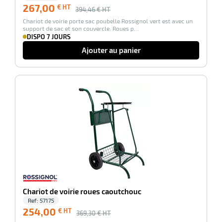
267,00
€ HT
394,46
€ HT
Chariot de voirie porte sac poubelle Rossignol vert est avec un
support de sac et son couvercle. Roues p…
r
DISPO 7 JOURS
Ajouter au panier
laveuses
-31%
Chariot de voirie roues caoutchouc
Ref:
57175
254,00
€ HT
369,30
€ HT