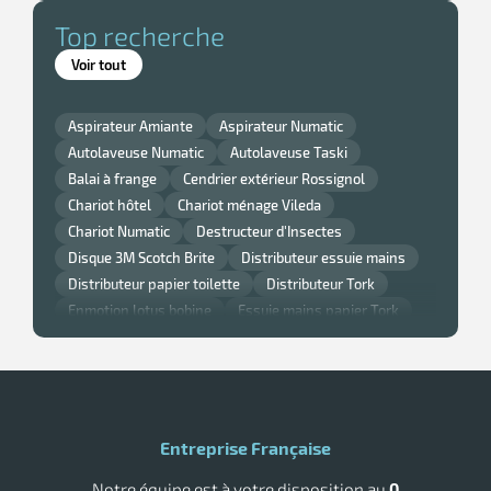
Top recherche
r
Voir tout
Aspirateur Amiante
Aspirateur Numatic
tes
Autolaveuse Numatic
Autolaveuse Taski
Balai à frange
Cendrier extérieur Rossignol
Chariot hôtel
Chariot ménage Vileda
Chariot Numatic
Destructeur d'Insectes
Disque 3M Scotch Brite
Distributeur essuie mains
Distributeur papier toilette
Distributeur Tork
r
Enmotion lotus bobine
Essuie mains papier Tork
Gant nitrile
Lavette super chicopee
Monobrosse
Monobrosse Taski
Nappe et serviette de table Noel
fibres
Nappe jetable
Papier Smart One Tork
Poubelle cuisine Rossignol
Poubelle murale
Poubelle Rossignol
Poubelle Rubbermaid
Entreprise Française
Raclette vitre professionnelle
Sèche main air pulsé
Notre équipe est à votre disposition au
0