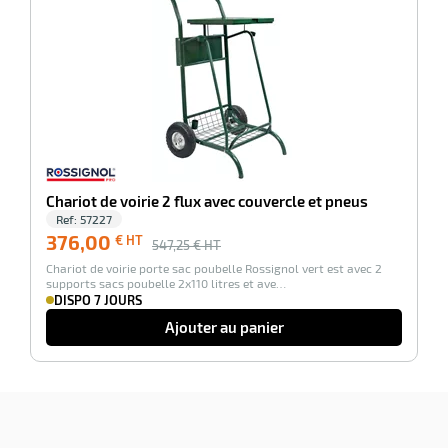
r
ale
oyage
Chariot de voirie 2 flux avec couvercle et pneus
Ref:
57227
376,00
€ HT
547,25
€ HT
Chariot de voirie porte sac poubelle Rossignol vert est avec 2
supports sacs poubelle 2x110 litres et ave…
DISPO 7 JOURS
Ajouter au panier