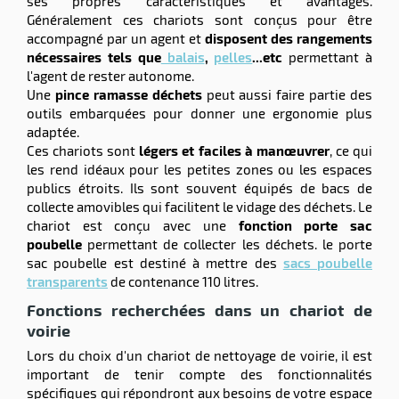
ses propres caractéristiques et avantages.
Généralement ces chariots sont conçus pour être
accompagné par un agent et
disposent des rangements
nécessaires tels que
balais
,
pelles
...etc
permettant à
l'agent de rester autonome.
Une
pince ramasse déchets
peut aussi faire partie des
outils embarquées pour donner une ergonomie plus
r
adaptée.
Ces chariots sont
légers et faciles à manœuvrer
, ce qui
les rend idéaux pour les petites zones ou les espaces
ot
publics étroits. Ils sont souvent équipés de bacs de
collecte amovibles qui facilitent le vidage des déchets. Le
ot
chariot est conçu avec une
fonction porte sac
poubelle
permettant de collecter les déchets. le porte
sac poubelle est destiné à mettre des
sacs poubelle
transparents
de contenance 110 litres.
Fonctions recherchées dans un chariot de
voirie
Lors du choix d'un chariot de nettoyage de voirie, il est
r
important de tenir compte des fonctionnalités
spécifiques qui répondront aux besoins de votre espace