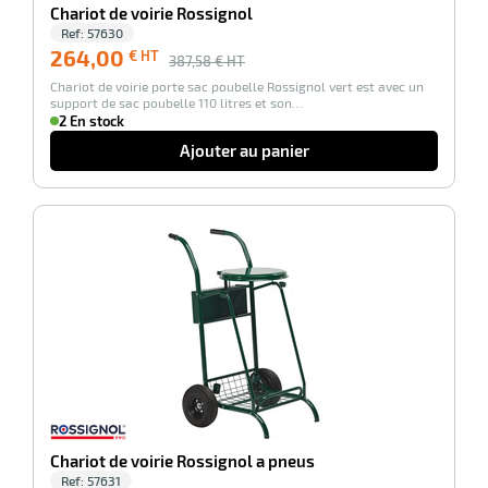
Chariot de voirie Rossignol
Ref:
57630
264,00
€ HT
387,58
€ HT
Chariot de voirie porte sac poubelle Rossignol vert est avec un
support de sac poubelle 110 litres et son…
2 En stock
Ajouter au panier
-32%
Chariot de voirie Rossignol a pneus
Ref:
57631