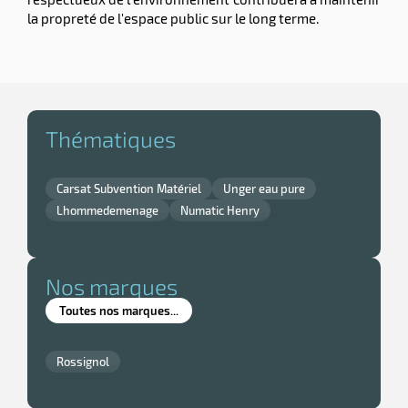
la propreté de l'espace public sur le long terme.
Thématiques
Carsat Subvention Matériel
Unger eau pure
Lhommedemenage
Numatic Henry
r
Nos marques
ge
if
Toutes nos marques...
on
Rossignol