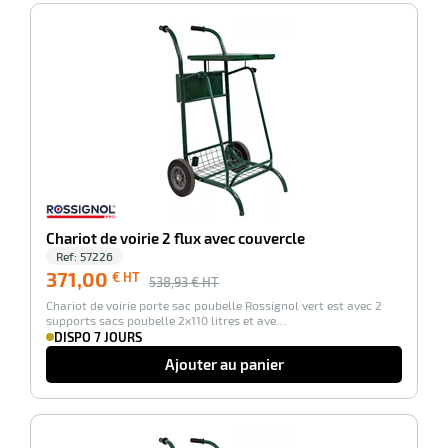
-31%
Chariot de voirie 2 flux avec couvercle
Ref:
57226
371,00
€ HT
538,93
€ HT
Chariot de voirie porte sac poubelle Rossignol vert est avec 2
supports sacs poubelle 2x110 litres et ave…
DISPO 7 JOURS
Ajouter au panier
-31%