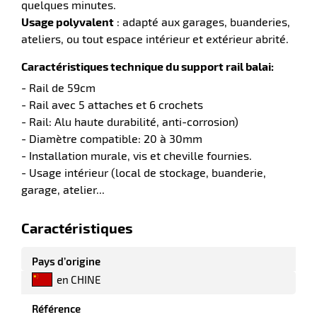
quelques minutes.
Usage polyvalent
: adapté aux garages, buanderies,
ateliers, ou tout espace intérieur et extérieur abrité.
r
Caractéristiques technique du support rail balai:
- Rail de 59cm
- Rail avec 5 attaches et 6 crochets
yeuses
- Rail: Alu haute durabilité, anti-corrosion)
- Diamètre compatible: 20 à 30mm
- Installation murale, vis et cheville fournies.
r
- Usage intérieur (local de stockage, buanderie,
garage, atelier...
rie
Caractéristiques
geur
Pays d’origine
en CHINE
Référence
r