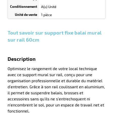
selon
quantité
A(u) Unité
0
0
0,00
0,00
1
20,35
1 pièce
r
Unités
Unités
Unité
€ HT
€ HT
€ HT
et
et
et
plus :
plus :
plus :
Tout savoir sur support fixe balai mural
laveuses
sur rail 60cm
Description
Optimisez le rangement de votre local technique
avec ce support mural sur rail, conçu pour une
organisation professionnelle et durable du matériel
d'entretien. Grâce à son rail coulissant en aluminium,
il permet de suspendre balais, brosses et
accessoires sans qu'ils ne s'entrechoquent ni
n'encombrent le sol, pour un espace de travail net et
fonctionnel.