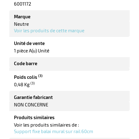
6001172
Marque
erie
Neutre
ntaire
Voir les produits de cette marque
Unité de vente
1 pièce A(u) Unité
Code barre
(3)
Poids colis
(3)
0,48 Kg
r
Garantie fabricant
NON CONCERNE
Produits similaires
erie
Voir les produits similaires de :
Support fixe balai mural sur rail 60cm