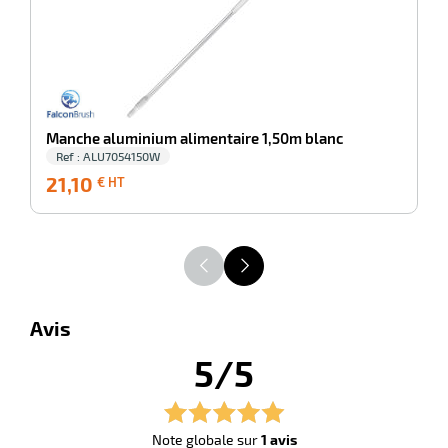
r
ale
oyage
Manche aluminium alimentaire 1,50m blanc
Ref : ALU7054150W
21,10
21,10
2
€ HT
€
HT
Avis
5/5
Note globale sur
1 avis