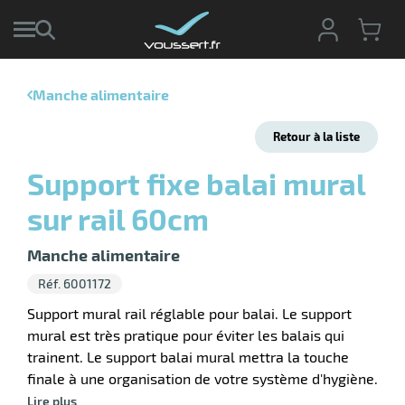
Manche alimentaire
r
Retour à la liste
r
cte
Support fixe balai mural
ets
r
sur rail 60cm
yage
if
age
elle
r
Manche alimentaire
le
iel
Réf. 6001172
oyage
Support mural rail réglable pour balai. Le support
soire
erie
mural est très pratique pour éviter les balais qui
ateur
ot
trainent. Le support balai mural mettra la touche
finale à une organisation de votre système d'hygiène.
Lire plus