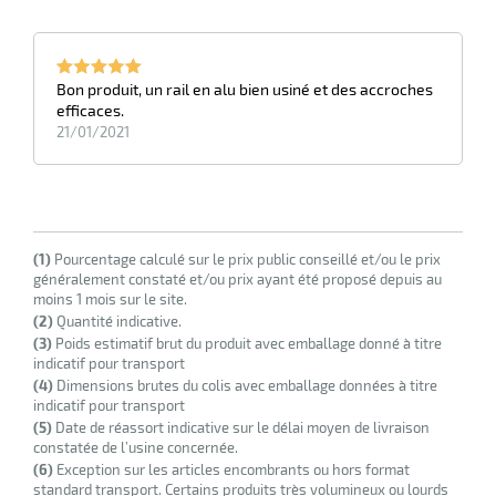
r
Bon produit, un rail en alu bien usiné et des accroches
ot
efficaces.
21/01/2021
tention
r
(1)
Pourcentage calculé sur le prix public conseillé et/ou le prix
généralement constaté et/ou prix ayant été proposé depuis au
ot
moins 1 mois sur le site.
(2)
Quantité indicative.
ge
(3)
Poids estimatif brut du produit avec emballage donné à titre
indicatif pour transport
(4)
Dimensions brutes du colis avec emballage données à titre
indicatif pour transport
(5)
Date de réassort indicative sur le délai moyen de livraison
constatée de l’usine concernée.
(6)
Exception sur les articles encombrants ou hors format
standard transport. Certains produits très volumineux ou lourds