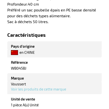
Profondeur.40 cm
Préféré un sac poubelle épais en PE basse densité
pour des déchets types alimentaire.
Sac à déchets 50 litres.
Caractéristiques
Pays d’origine
en CHINE
r
Référence
WB045BJ
r
Marque
yage
age
Voussert
elle
Voir les produits de cette marque
r
le
iel
Unité de vente
oyage
r
1 pièce A(u) Unité
erie
pement