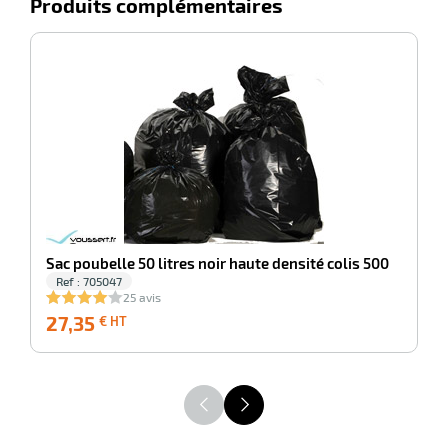
Produits complémentaires
-100%
Sa
Sac poubelle 50 litres noir haute densité colis 500
Ref : 705047
25 avis
27,35
27,35
4
€ HT
€
HT