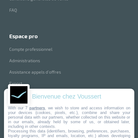
FAQ
espace pro
Compte professionnel
Administrations
Assistance appels d’offres
Export
index produits
Bienvenue chez Voussert
nos marques
With our 7
partners
, we wish to store and access information on
your devices (cookies, pixels, etc.), combine and share your
personal data with our partners, whether collected on this website or
in our emails, already held by some of us, or obtained later,
including in other contexts.
Processing this data (identifiers, browsing, preferences, purchases,
loyalty programs, IP and emails, location, etc.) allows developing