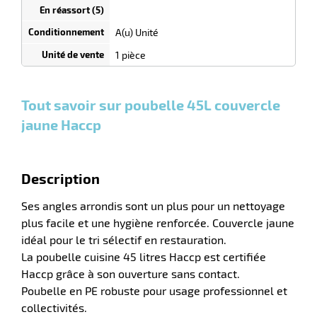
dégressif
selon
quantité
A(u) Unité
r
0
0
0,00
0,00
1
32,90
1 pièce
Unités
Unités
Unité
€ HT
€ HT
€ HT
et
et
et
plus :
plus :
lle
plus :
Tout savoir sur poubelle 45L couvercle
ieure
jaune Haccp
Description
Ses angles arrondis sont un plus pour un nettoyage
plus facile et une hygiène renforcée. Couvercle jaune
idéal pour le tri sélectif en restauration.
La poubelle cuisine 45 litres Haccp est certifiée
r
Haccp grâce à son ouverture sans contact.
Poubelle en PE robuste pour usage professionnel et
collectivités.
lle