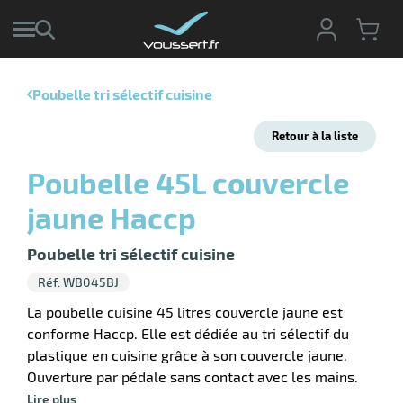
Poubelle tri sélectif cuisine
r
Retour à la liste
r
cte
Poubelle 45L couvercle
ets
jaune Haccp
ier
ieur
if
Poubelle tri sélectif cuisine
Réf. WB045BJ
La poubelle cuisine 45 litres couvercle jaune est
conforme Haccp. Elle est dédiée au tri sélectif du
r
plastique en cuisine grâce à son couvercle jaune.
Ouverture par pédale sans contact avec les mains.
Lire plus