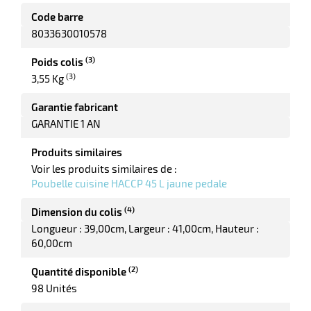
ot
Code barre
x
r
8033630010578
ène
its
agement
retien
(3)
Poids colis
ssionnel
(3)
3,55 Kg
ction
duelle
Garantie fabricant
ments
ssures
GARANTIE 1 AN
Produits similaires
Voir les produits similaires de :
Poubelle cuisine HACCP 45 L jaune pedale
(4)
Dimension du colis
Longueur : 39,00cm
Largeur : 41,00cm
Hauteur :
60,00cm
(2)
Quantité disponible
98 Unités