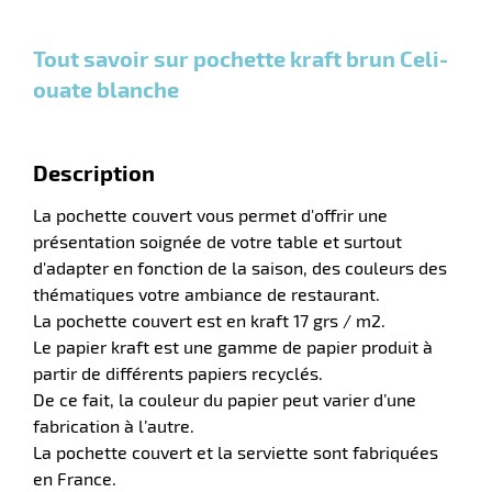
Carton
€ HT
€ HT
€ HT
et plus
et plus
et
:
:
plus :
Tout savoir sur pochette kraft brun Celi-
ouate blanche
r
Description
e
La pochette couvert vous permet d'offrir une
é
présentation soignée de votre table et surtout
d'adapter en fonction de la saison, des couleurs des
thématiques votre ambiance de restaurant.
La pochette couvert est en kraft 17 grs / m2.
Le papier kraft est une gamme de papier produit à
partir de différents papiers recyclés.
De ce fait, la couleur du papier peut varier d’une
r
fabrication à l’autre.
La pochette couvert et la serviette sont fabriquées
en France.