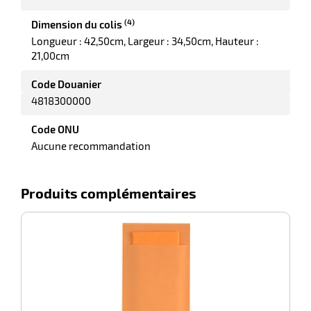
(4)
Dimension du colis
r
Longueur : 42,50cm
Largeur : 34,50cm
Hauteur :
21,00cm
Code Douanier
ette
4818300000
e
Code ONU
Aucune recommandation
Produits complémentaires
-100%
P
r
ette