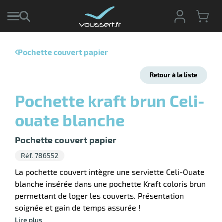
Pochette couvert papier
r
Retour à la liste
r
cte
Pochette kraft brun Celi-
ets
r
ouate blanche
yage
if
age
elle
Pochette couvert papier
ne
le
Réf. 786552
yage
La pochette couvert intègre une serviette Celi-Ouate
blanche insérée dans une pochette Kraft coloris brun
permettant de loger les couverts. Présentation
soignée et gain de temps assurée !
r
Lire plus