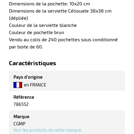
e
Dimensions de la pochette: 10x20 cm
r
Dimensions de la serviette Céliouate 38x38 cm
(dépliée)
Couleur de la serviette blanche
Couleur de pochette brun
Vendu au colis de 240 pochettes sous conditionné
par boite de 60.
Caractéristiques
r
Pays d’origine
en FRANCE
r
Référence
nique
786552
Marque
CGMP
Voir les produits de cette marque