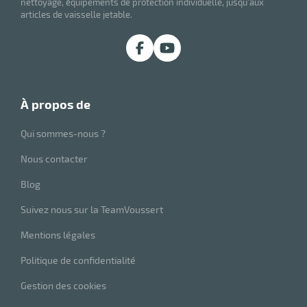
nettoyage, équipements de protection individuelle, jusqu'aux
articles de vaisselle jetable.
r
iel
oyage
r
erie
pement
ot
à propos de
x
r
ène
its
Qui sommes-nous ?
agement
retien
ssionnel
Nous contacter
ction
duelle
Blog
ments
ssures
Suivez nous sur la TeamVoussert
Mentions légales
Politique de confidentialité
Gestion des cookies