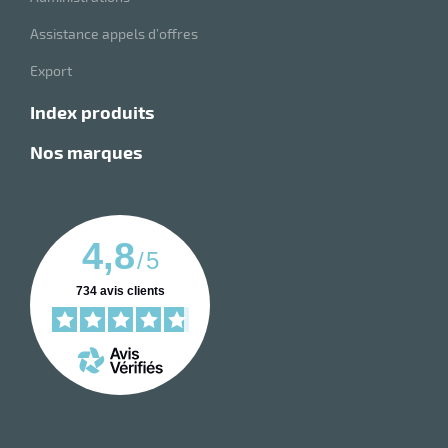
Assistance appels d’offres
Export
index produits
nos marques
4,8
/
5
734
avis clients