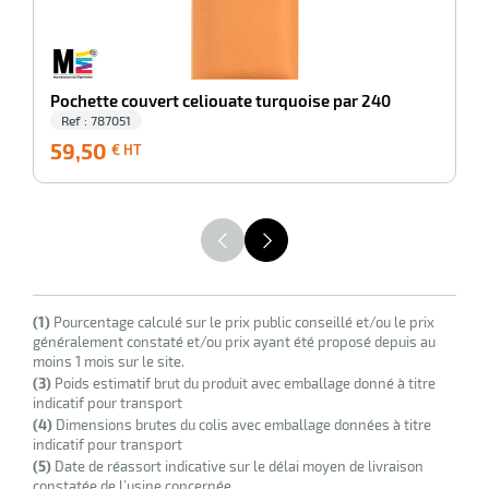
r
Pochette couvert celiouate turquoise par 240
Ref : 787051
59,50
59,50
5
€ HT
€
HT
r
(1)
Pourcentage calculé sur le prix public conseillé et/ou le prix
généralement constaté et/ou prix ayant été proposé depuis au
moins 1 mois sur le site.
elle
(3)
Poids estimatif brut du produit avec emballage donné à titre
le
indicatif pour transport
gradable
(4)
Dimensions brutes du colis avec emballage données à titre
indicatif pour transport
(5)
Date de réassort indicative sur le délai moyen de livraison
constatée de l’usine concernée.