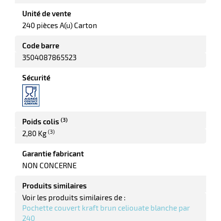
r
Unité de vente
240 pièces A(u) Carton
tte
Code barre
rt
3504087865523
r
Sécurité
it
ueil
(3)
Poids colis
(3)
2,80 Kg
Garantie fabricant
NON CONCERNE
Produits similaires
Voir les produits similaires de :
Pochette couvert kraft brun celiouate blanche par
240