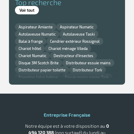
Top recherche
e
r
Voir tout
Aspirateur Amiante
Aspirateur Numatic
Autolaveuse Numatic
Autolaveuse Taski
Balai à frange
Cendrier extérieur Rossignol
Chariot hôtel
Chariot ménage Vileda
Chariot Numatic
Destructeur d'Insectes
Disque 3M Scotch Brite
Distributeur essuie mains
Distributeur papier toilette
Distributeur Tork
r
Enmotion lotus bobine
Essuie mains papier Tork
Gant nitrile
Lavette super chicopee
Monobrosse
Monobrosse Taski
Nappe et serviette de table Noel
r
nique
Nappe jetable
Papier Smart One Tork
Poubelle cuisine Rossignol
Poubelle murale
Poubelle Rossignol
Poubelle Rubbermaid
Entreprise Française
Raclette vitre professionnelle
Sèche main air pulsé
Notre équipe est à votre disposition au
0
Tork savon
494 120 388
(non surtaxé) du lundi au