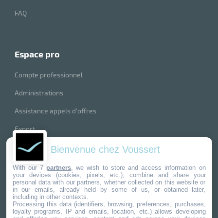
FAQ
espace pro
Compte professionnel
r
Administrations
Assistance appels d’offres
elle
isable
Export
index produits
Bienvenue chez Voussert
nos marques
With our 7
partners
, we wish to store and access information on
your devices (cookies, pixels, etc.), combine and share your
personal data with our partners, whether collected on this website or
in our emails, already held by some of us, or obtained later,
including in other contexts.
Processing this data (identifiers, browsing, preferences, purchases,
r
loyalty programs, IP and emails, location, etc.) allows developing