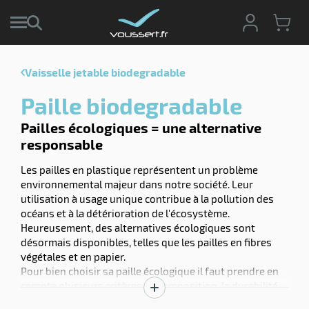
Vaisselle jetable biodegradable
r
Paille biodegradable
r
cte
Pailles écologiques = une alternative
responsable
ets
r
yage
Les pailles en plastique représentent un problème
if
age
environnemental majeur dans notre société. Leur
elle
utilisation à usage unique contribue à la pollution des
ne
le
océans et à la détérioration de l'écosystème.
Heureusement, des alternatives écologiques sont
yage
désormais disponibles, telles que les pailles en fibres
végétales et en papier.
Pour bien choisir sa paille écologique il faut prendre en
compte plusieurs critères: la composition, la durabilité,
Afficher
la biodégradabilité. Pour aller plus loin vous trouverez
r