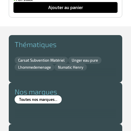
Ajouter au panier
r
Thématiques
e
é
Carsat Subvention Matériel
Unger eau pure
Lhommedemenage
Numatic Henry
Nos marques
Toutes nos marques...
r