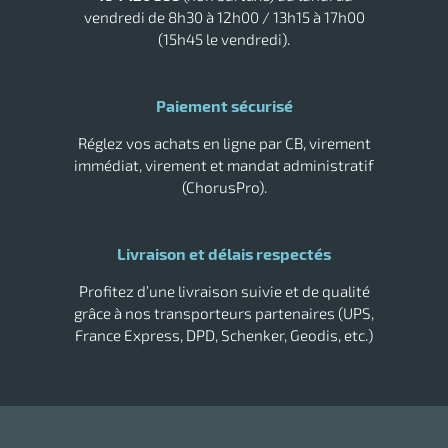
r
vendredi de 8h30 à 12h00 / 13h15 à 17h00
(15h45 le vendredi).
tte
rt
Paiement sécurisé
Réglez vos achats en ligne par CB, virement
r
immédiat, virement et mandat administratif
(ChorusPro).
it
ueil
Livraison et délais respectés
Profitez d’une livraison suivie et de qualité
grâce à nos transporteurs partenaires (UPS,
France Express, DPD, Schenker, Geodis, etc.)