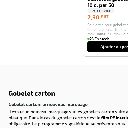
10 cl par 50
Ref:
COUV10B
2,90
2,90
€ HT
€
Couvercle pour gobelet c
HT
Couvercle en carton dia
mm. Hauteur 11 mm. Colo
V…
23 En stock
Ajouter au pa
Gobelet carton
Gobelet carton: le nouveau marquage
Il existe un nouveau marquage sur les gobelets carton suite
plastique. Dans le cas du gobelet carton c'est le
film PE intér
obligatoire. Le pictogramme signalétique se présente sous