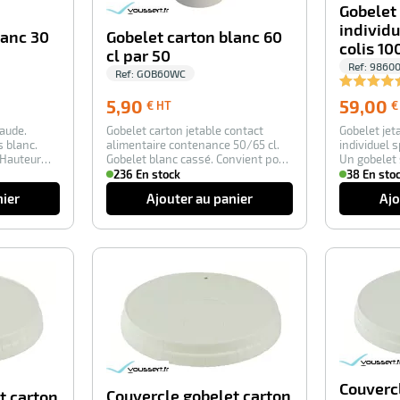
Gobelet
individu
lanc 30
Gobelet carton blanc 60
colis 10
cl par 50
Ref:
9860
Ref:
GOB60WC
5,90
5,90
59,00
€ HT
€
€
aude.
Gobelet carton jetable contact
Gobelet jet
HT
s blanc.
alimentaire contenance 50/65 cl.
individuel s
 Hauteur
Gobelet blanc cassé. Convient pour
Un gobelet
boiss…
hôtels,…
236 En stock
38 En sto
nier
Ajouter au panier
Ajo
-100%
-100%
Couverc
Couvercle gobelet carton
t carton