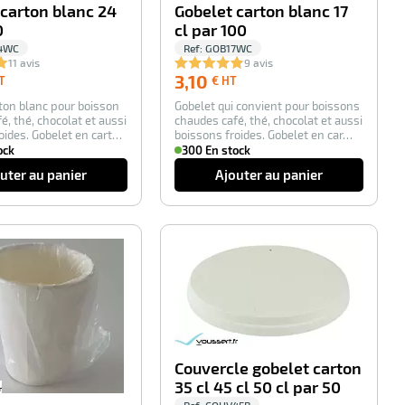
 carton blanc 24
Gobelet carton blanc 17
0
cl par 100
4WC
Ref:
GOB17WC
11 avis
9 avis
2,20
3,10
3,10
T
€ HT
€
€
ton blanc pour boisson
Gobelet qui convient pour boissons
HT
HT
é, thé, chocolat et aussi
chaudes café, thé, chocolat et aussi
oides. Gobelet en cart…
boissons froides. Gobelet en car…
ock
300 En stock
uter au panier
Ajouter au panier
-100%
-100%
Couvercle gobelet carton
35 cl 45 cl 50 cl par 50