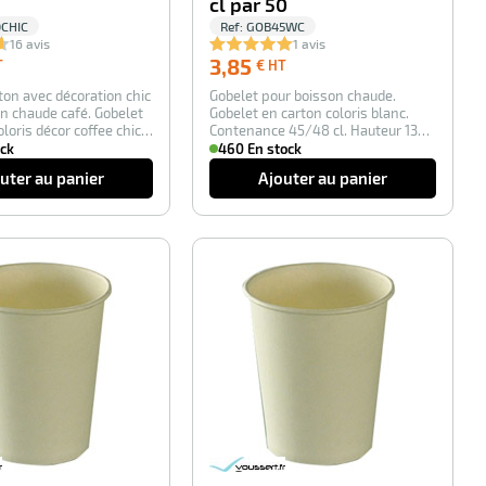
cl par 50
CHIC
Ref:
GOB45WC
16 avis
1 avis
2,35
3,85
3,85
T
€ HT
€
€
ton avec décoration chic
Gobelet pour boisson chaude.
HT
HT
n chaude café. Gobelet
Gobelet en carton coloris blanc.
oloris décor coffee chic…
Contenance 45/48 cl. Hauteur 135
mm. Diamèt…
ock
460 En stock
uter au panier
Ajouter au panier
-100%
-100%