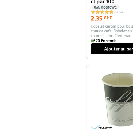
cl par 100
Ref:
GOB10WC
7 avis
2,35
2,35
€ HT
€
Gobelet carton pour boi
HT
chaude café. Gobelet en
coloris blanc. Contenance
Hauteur …
620 En stock
Ajouter au pa