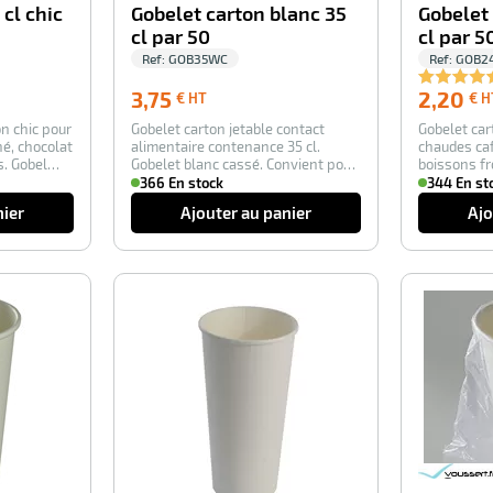
 cl chic
Gobelet carton blanc 35
Gobelet
cl par 50
cl par 5
Ref:
GOB35WC
Ref:
GOB2
3,75
3,75
2,20
€ HT
€ H
€
n chic pour
Gobelet carton jetable contact
Gobelet car
HT
hé, chocolat
alimentaire contenance 35 cl.
chaudes caf
es. Gobel…
Gobelet blanc cassé. Convient pour
boissons fr
boissons…
366 En stock
344 En st
nier
Ajouter au panier
Ajo
-100%
-100%