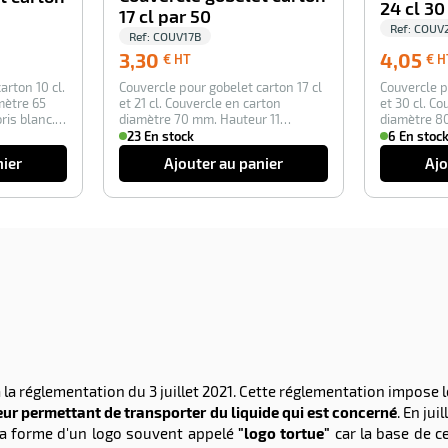
24 cl 30
17 cl par 50
Ref:
COUV
Ref:
COUV17B
3,30
3,30
4,05
€ HT
€ H
€
arton 10 cl.
Couvercle pour gobelet carton 17 cl
Couvercle p
HT
mètre 65
et 21 cl. Couvercle en carton
et 30 cl. C
ris blanc.
diamètre 70 mm. Hauteur 11
diamètre 8
mm. Coloris …
Color…
23 En stock
6 En stoc
nier
Ajouter au panier
Ajo
 à la réglementation du 3 juillet 2021. Cette réglementation impo
ieur permettant de transporter du liquide qui est concerné
. En ju
 la forme d'un logo souvent appelé
"logo tortue"
car la base de ce