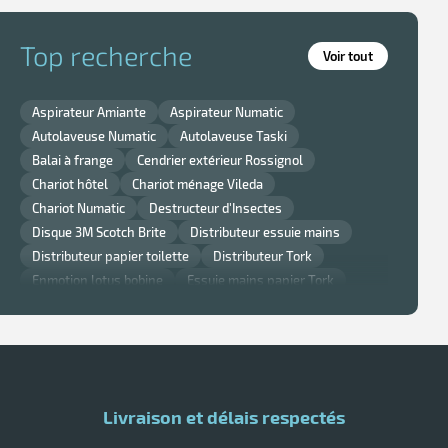
Top recherche
Voir tout
Aspirateur Amiante
Aspirateur Numatic
Autolaveuse Numatic
Autolaveuse Taski
Balai à frange
Cendrier extérieur Rossignol
Chariot hôtel
Chariot ménage Vileda
Chariot Numatic
Destructeur d'Insectes
Disque 3M Scotch Brite
Distributeur essuie mains
Distributeur papier toilette
Distributeur Tork
Enmotion lotus bobine
Essuie mains papier Tork
Gant nitrile
Lavette super chicopee
Monobrosse
Monobrosse Taski
Nappe et serviette de table Noel
Nappe jetable
Papier Smart One Tork
Poubelle cuisine Rossignol
Poubelle murale
Poubelle Rossignol
Poubelle Rubbermaid
Livraison et délais respectés
Raclette vitre professionnelle
Sèche main air pulsé
Tork savon