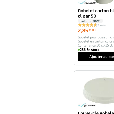
Gobelet carton b
cl par 50
Ref:
GOB30WC
3 avis
2,85
2,85
€ HT
€
Gobelet pour boisson ch
HT
Gobelet en carton colori
Contenance 30 cl/35 cl.
105 mm. Dia…
286 En stock
Ajouter au pa
Couvercle gobele