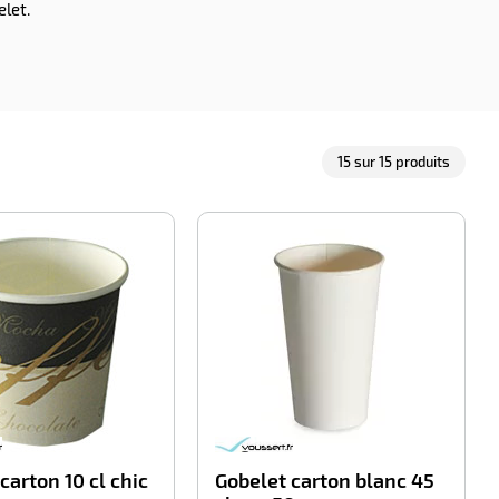
let.
15
sur
15
produits
-100%
-100%
carton 10 cl chic
Gobelet carton blanc 45