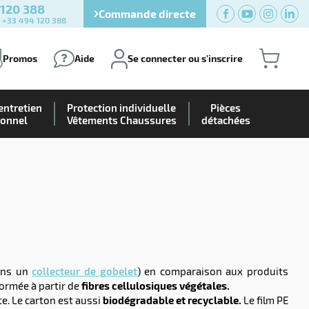
 120 388
Commande directe
) +33 494 120 388
Promos
Aide
Se connecter ou s'inscrire
entretien
Protection individuelle
Pièces
ionnel
Vêtements Chaussures
détachées
dans un
collecteur de gobelet
) en comparaison aux produits
formée à partir de
fibres cellulosiques végétales.
te. Le carton est aussi
biodégradable et recyclable.
Le film PE