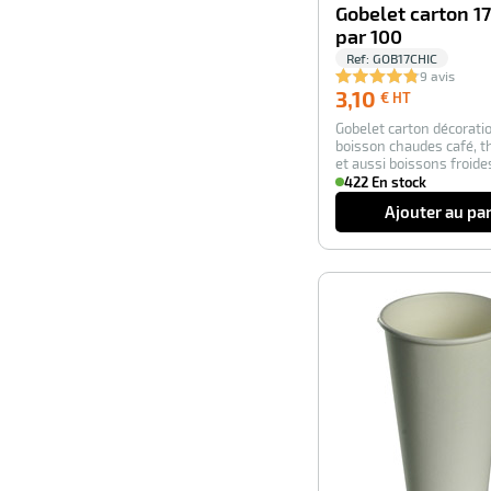
Gobelet carton 17
par 100
Ref:
GOB17CHIC
9 avis
3,10
3,10
€ HT
€
Gobelet carton décoratio
HT
boisson chaudes café, t
et aussi boissons froid
422 En stock
Ajouter au pa