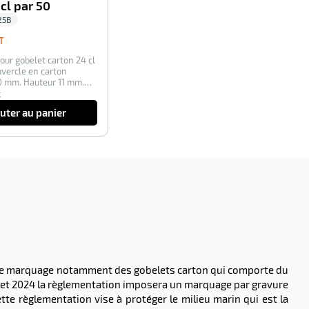
 cl par 50
25B
4,05
T
€
our gobelet carton 24 cl
HT
ouvercle en carton
0 mm. Hauteur 11 mm.
k
uter au panier
se le marquage notamment des gobelets carton qui comporte du
illet 2024 la règlementation imposera un marquage par gravure
tte règlementation vise à protéger le milieu marin qui est la