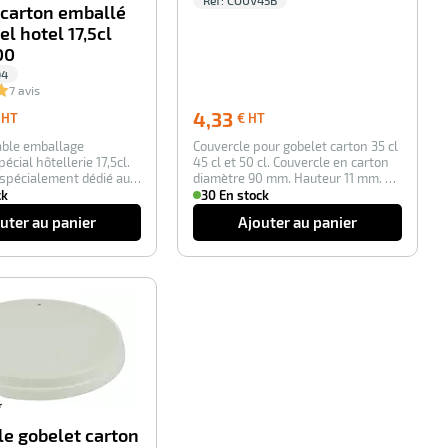
Ref:
COUV45B
 carton emballé
el hotel 17,5cl
00
04
7 avis
59,00
4,33
4,33
 HT
€ HT
€
€
able emballage
Couvercle pour gobelet carton 35 cl
HT
HT
pécial hôtellerie 17,5cl.
45 cl et 50 cl. Couvercle en carton
 spécialement dédié aux
diamètre 90 mm. Hauteur 11 mm. …
ck
30 En stock
uter au panier
Ajouter au panier
-100%
le gobelet carton