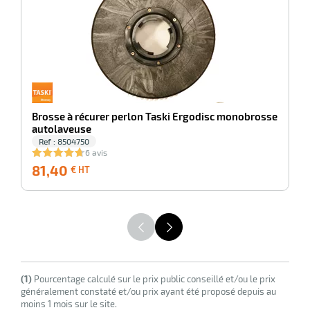
7
e
brosse
Brosse à récurer perlon Taski Ergodisc monobrosse
autolaveuse
Ref : 8504750
6 avis
81,40
81,40
1
€ HT
€
HT
(1)
Pourcentage calculé sur le prix public conseillé et/ou le prix
généralement constaté et/ou prix ayant été proposé depuis au
moins 1 mois sur le site.