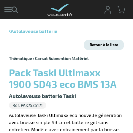
Autolaveuse batterie
r
Retour à la liste
r
cte
Thématique : Carsat Subvention Matériel
ets
r
Pack Taski Ultimaxx
yage
if
age
1900 SD43 eco BMS 13A
elle
r
le
iel
Autolaveuse batterie Taski
oyage
Réf. PAK7525171
soire
erie
ateur
ot
Autolaveuse Taski Ultimaxx eco nouvelle génération
avec brosse simple 43 cm et batterie gel sans
entretien. Modèle avec entrainement par la brosse.