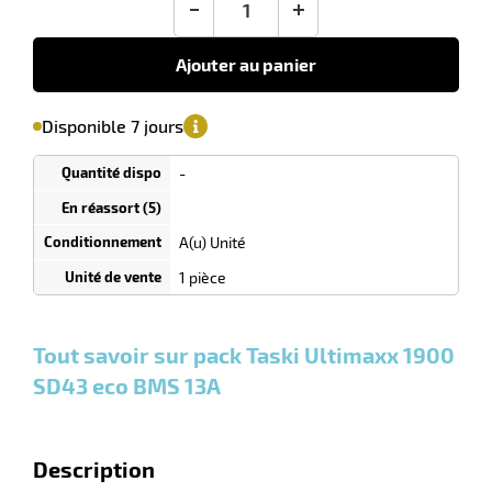
-
+
Ajouter au panier
r
'avertir de
date non
sa
Minimum
Disponible 7 jours
isponibilité
de
confirmée
commande
laveuses
1
-
Tarif
Unités
dégressif
selon
quantité
A(u) Unité
0
0
0,00
0,00
1
7 803,76
1 pièce
Unités
Unités
Unité
€ HT
€ HT
€ HT
et
et
et
plus :
plus :
plus :
Tout savoir sur pack Taski Ultimaxx 1900
SD43 eco BMS 13A
Description