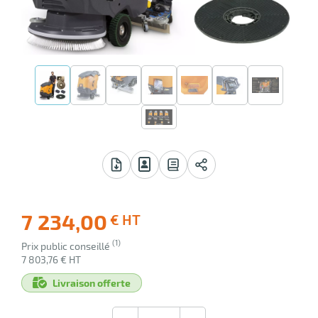
 avis
7 234,00
€ HT
-7%
(1)
Prix public conseillé
Ecotaxe
7 803,76 € HT
: 0,00 €
Livraison offerte
en sus