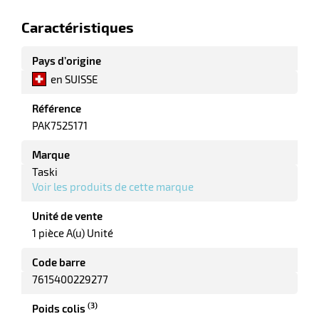
r
Caractéristiques
Pays d’origine
ale
en SUISSE
oyage
Référence
PAK7525171
Marque
Taski
Voir les produits de cette marque
Unité de vente
1 pièce A(u) Unité
Code barre
7615400229277
(3)
Poids colis