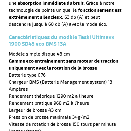
une
absorption immédiate du bruit
. Grâce à notre
technologie de pointe unique, le
fonctionnement est
extrêmement silencieux
, 63 db (A) et peut
erie
descendre jusqu’à 60 db (A) avec le mode éco.
ntaire
Caractéristiques du modèle Taski Ultimaxx
1900 SD43 eco BMS 13A
Modèle simple disque 43 cm
Gamme eco entrainement sans moteur de traction
uniquement avec la rotation de la brosse
Batterie type G76
Chargeur BMS (Batterie Management system) 13
Ampères
r
Rendement théorique 1290 m2 à l'heure
Rendement pratique 968 m2 à l'heure
Largeur de brosse 43 cm
erie
Pression de brosse maximale 34g/m2
Vitesse de rotation de brosse 150 tours par minute
(basse vitesse)