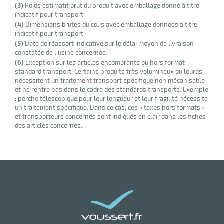
(3)
Poids estimatif brut du produit avec emballage donné à titre
r
indicatif pour transport
(4)
Dimensions brutes du colis avec emballage données à titre
indicatif pour transport
(5)
Date de réassort indicative sur le délai moyen de livraison
ge
constatée de l’usine concernée.
(6)
Exception sur les articles encombrants ou hors format
risation
standard transport. Certains produits très volumineux ou lourds
nécessitent un traitement transport spécifique non mécanisable
et ne rentre pas dans le cadre des standards transports. Exemple
: perche télescopique pour leur longueur et leur fragilité nécessite
un traitement spécifique. Dans ce cas, ces « taxes hors formats »
et transporteurs concernés sont indiqués en clair dans les fiches
r
des articles concernés.
le
ssionnelle