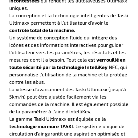
incontestées
qui rendent les autolaveuses Ultimaxx
uniques.
La conception et la technologie intelligentes de Taski
Ultimaxx permettent à l’utilisateur d’avoir le
r
contrôle total de la machine.
Un système de conception fluide qui intègre des
icônes et des informations interactives pour guider
yeuses
l’utilisateur vers les paramètres, les résultats et les
mesures dont il a besoin. Tout cela est
verrouillé en
toute sécurité par la technologie IntelliKey
NFC, qui
r
personnalise l’utilisation de la machine et la protège
contre les abus.
La vitesse d’avancement des Taski Ultimaxx (jusqu’à
rie
5km/h) peut être ajustée facilement via les
geur
commandes de la machine. Il est également possible
de la paramétrer à l’aide d’IntelliKey.
La gamme Taski Ultimaxx est équipée de la
technologie murmure TASKI
. Ce système unique de
circulation d’air garantit une aspiration optimisée et
r