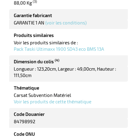
(3)
88,00 Kg
r
Garantie fabricant
GARANTIE 1 AN
(voir les conditions)
ot
Produits similaires
tention
Voir les produits similaires de :
Pack Taski Ultimaxx 1900 SD43 eco BMS 13A
r
(4)
Dimension du colis
Longueur : 123,20cm
Largeur : 49,00cm
Hauteur :
111,50cm
ot
Thématique
ge
Carsat Subvention Matériel
Voir les produits de cette thématique
Code Douanier
84798992
Code ONU