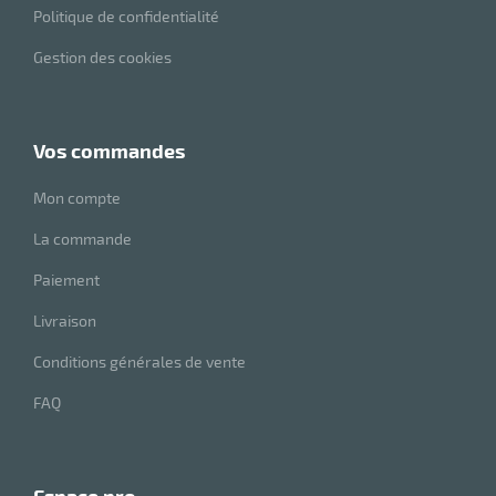
r
Politique de confidentialité
Gestion des cookies
ot
tention
vos commandes
Mon compte
r
La commande
Paiement
ot
Livraison
ge
Conditions générales de vente
FAQ
espace pro