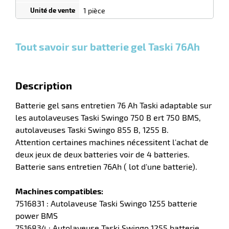
0
0
0,00
0,00
1
434,00
1 pièce
Unités
Unités
Unité
€ HT
€ HT
€ HT
et
et
et
r
plus :
plus :
plus :
Tout savoir sur batterie gel Taski 76Ah
laveuses
Description
Batterie gel sans entretien 76 Ah Taski adaptable sur
les autolaveuses Taski Swingo 750 B ert 750 BMS,
autolaveuses Taski Swingo 855 B, 1255 B.
Attention certaines machines nécessitent l'achat de
deux jeux de deux batteries voir de 4 batteries.
Batterie sans entretien 76Ah ( lot d'une batterie).
Machines compatibles:
7516831 : Autolaveuse Taski Swingo 1255 batterie
power BMS
7516834 : Autolaveuse Taski Swingo 1255 batterie