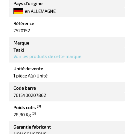
Pays d’origine
en ALLEMAGNE
Référence
r
7520152
Marque
yeuses
Taski
Voir les produits de cette marque
r
Unité de vente
1 pièce A(u) Unité
Code barre
rie
7615400207862
geur
(3)
Poids colis
(3)
28,80 Kg
Garantie fabricant
r
NON CONCERNE