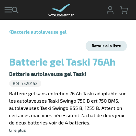
Batterie autolaveuse gel
r
Retour à la liste
r
cte
Batterie gel Taski 76Ah
ets
r
yage
Batterie autolaveuse gel Taski
if
age
Réf. 7520152
elle
r
le
iel
Batterie gel sans entretien 76 Ah Taski adaptable sur
les autolaveuses Taski Swingo 750 B ert 750 BMS,
oyage
autolaveuses Taski Swingo 855 B, 1255 B. Attention
soire
erie
ateur
ot
certaines machines nécessitent l'achat de deux jeux
de deux batteries voir de 4 batteries.
Lire plus