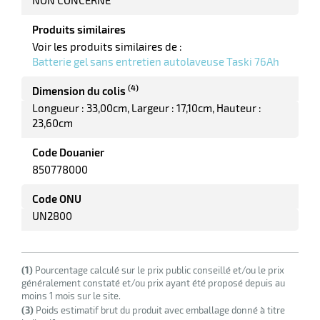
Produits similaires
Voir les produits similaires de :
erie
Batterie gel sans entretien autolaveuse Taski 76Ah
ntaire
(4)
Dimension du colis
Longueur : 33,00cm
Largeur : 17,10cm
Hauteur :
23,60cm
Code Douanier
850778000
Code ONU
UN2800
r
(1)
Pourcentage calculé sur le prix public conseillé et/ou le prix
erie
généralement constaté et/ou prix ayant été proposé depuis au
moins 1 mois sur le site.
(3)
Poids estimatif brut du produit avec emballage donné à titre