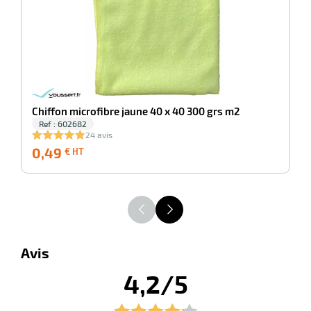
Chiffon microfibre jaune 40 x 40 300 grs m2
Ref : 602682
24 avis
0,49
0,49
8
€ HT
€
HT
Avis
4,2/5