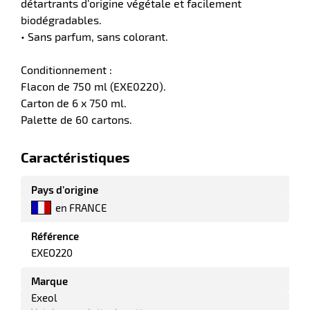
détartrants d’origine végétale et facilement
biodégradables.
tes
• Sans parfum, sans colorant.
bles
Conditionnement :
Flacon de 750 ml (EXE0220).
r
Carton de 6 x 750 ml.
Palette de 60 cartons.
ge
Caractéristiques
Pays d’origine
en FRANCE
Référence
r
EXEO220
Marque
Exeol
ge