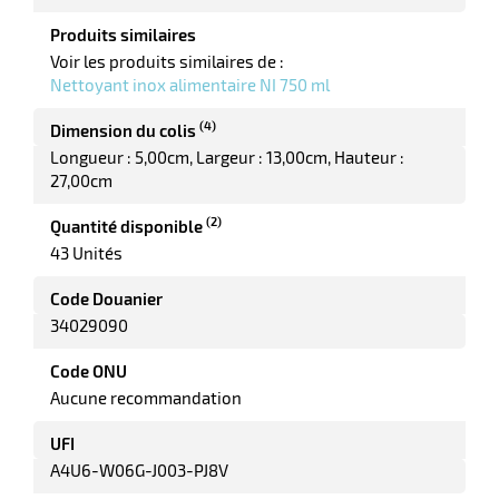
Produits similaires
Voir les produits similaires de :
it
Nettoyant inox alimentaire NI 750 ml
tien
ule
(4)
Dimension du colis
r
Longueur : 5,00cm
Largeur : 13,00cm
Hauteur :
27,00cm
(2)
Quantité disponible
it
43 Unités
ne
Code Douanier
r
34029090
Code ONU
n
Aucune recommandation
fectant
UFI
A4U6-W06G-J003-PJ8V