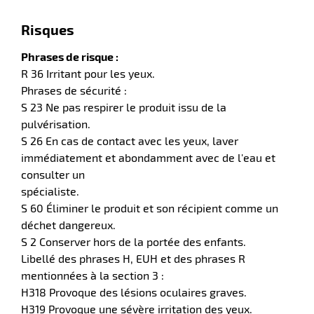
Risques
Phrases de risque :
R 36 Irritant pour les yeux.
Phrases de sécurité :
S 23 Ne pas respirer le produit issu de la
pulvérisation.
S 26 En cas de contact avec les yeux, laver
r
immédiatement et abondamment avec de l'eau et
consulter un
spécialiste.
ction
S 60 Éliminer le produit et son récipient comme un
duelle
déchet dangereux.
ments
S 2 Conserver hors de la portée des enfants.
ssures
Libellé des phrases H, EUH et des phrases R
mentionnées à la section 3 :
H318 Provoque des lésions oculaires graves.
H319 Provoque une sévère irritation des yeux.