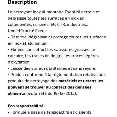
Description
tien
Le nettoyant inox alimentaire Exeol NI nettoie et
aire
dégraisse toutes les surfaces en inox en
collectivités, cuisines, EP, CHR, industries…
Une efficacité Exeol:
• Détartre, dégraisse et protège toutes les surfaces
en inox et aluminium.
r
• Elimine sans effort les salissures grasses, le
calcaire, les traces de doigts, les traces légères
d’oxydation.
• Laisse des surfaces brillantes et sans rayure.
tien
• Produit conforme à la réglementation relative aux
produits de nettoyage des
matériels et ustensiles
ce
pouvant se trouver au contact des denrées
alimentaires
(arrêté du 19/12/2013).
Eco responsabilité:
r
• Formulé à base de tensioactifs et d'agents