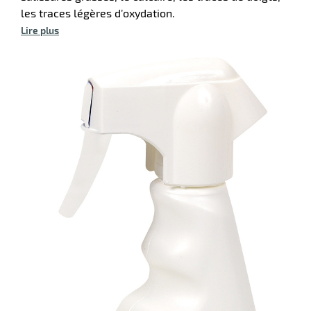
ssionnel
les traces légères d’oxydation.
fection
Lire plus
r
orisants