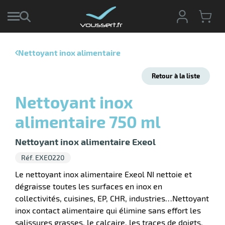
Nettoyant inox alimentaire
r
Retour à la liste
r
cte
Nettoyant inox
ets
r
alimentaire 750 ml
yage
if
age
elle
Nettoyant inox alimentaire Exeol
r
le
iel
Réf. EXEO220
oyage
r
Le nettoyant inox alimentaire Exeol NI nettoie et
erie
pement
dégraisse toutes les surfaces en inox en
ot
collectivités, cuisines, EP, CHR, industries…Nettoyant
x
r
ène
inox contact alimentaire qui élimine sans effort les
its
agement
retien
salissures grasses, le calcaire, les traces de doigts,