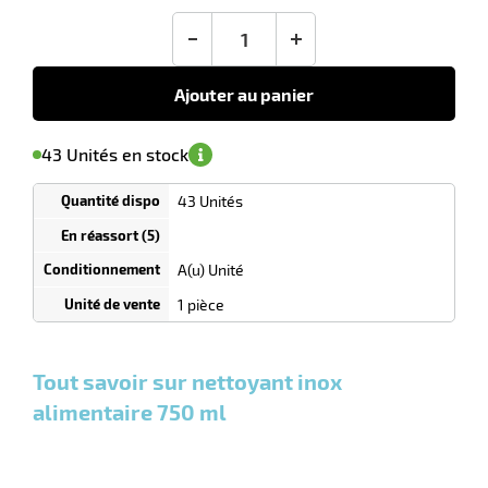
: 0,00 €
public
en sus
(1)
conseillé
-
+
7,30
€
HT
Ajouter au panier
'avertir de
le
sa
Minimum
43 Unités en stock
isponibilité
(5)
de
commande
1
43 Unités
Tarif
Unités
dégressif
selon
quantité
A(u) Unité
r
0
0
0,00
0,00
1
7,30
1 pièce
Unités
Unités
Unité
€ HT
€ HT
€
et
et
et
HT
plus :
plus :
plus :
Tout savoir sur nettoyant inox
tien
ette
alimentaire 750 ml
e
r