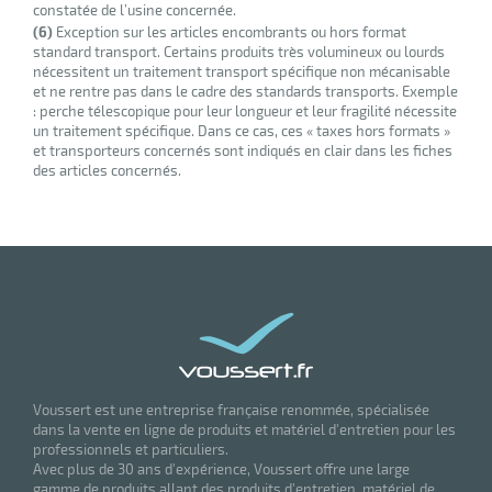
constatée de l’usine concernée.
(6)
Exception sur les articles encombrants ou hors format
standard transport. Certains produits très volumineux ou lourds
nécessitent un traitement transport spécifique non mécanisable
et ne rentre pas dans le cadre des standards transports. Exemple
: perche télescopique pour leur longueur et leur fragilité nécessite
un traitement spécifique. Dans ce cas, ces « taxes hors formats »
et transporteurs concernés sont indiqués en clair dans les fiches
des articles concernés.
Voussert est une entreprise française renommée, spécialisée
dans la vente en ligne de produits et matériel d'entretien pour les
professionnels et particuliers.
Avec plus de 30 ans d'expérience, Voussert offre une large
gamme de produits allant des produits d'entretien, matériel de