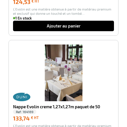
124,53
€ HT
€
L’Evolin est une matière obtenue à partir de matériau premium
HT
et exclusif qui donne un touché et un tombé…
1 En stock
Ajouter au panier
r
-100%
elle
isable
Nappe Evolin creme 1,27x1,27m paquet de 50
Ref:
164169
133,74
133,74
€ HT
€
r
L’Evolin est une matière obtenue à partir de matériau premium
HT