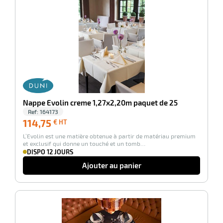
Nappe Evolin creme 1,27x2,20m paquet de 25
Ref:
164173
114,75
114,75
€ HT
€
L’Evolin est une matière obtenue à partir de matériau premium
HT
et exclusif qui donne un touché et un tomb…
DISPO 12 JOURS
Ajouter au panier
-100%