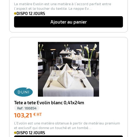
La matière Evolin est une matière à l’accord parfait entre
HT
l’aspect et le toucher du textile. La nappe Ev…
DISPO 12 JOURS
Ajouter au panier
-100%
Tete a tete Evolin blanc 0,41x24m
Ref:
166854
103,21
103,21
€ HT
€
L’Evolin est une matière obtenue à partir de matériau premium
HT
et exclusif qui donne un touché et un tombé…
DISPO 12 JOURS