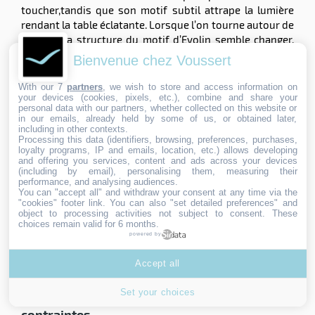
toucher,tandis que son motif subtil attrape la lumière
rendant la table éclatante. Lorsque l’on tourne autour de
la table, la structure du motif d’Evolin semble changer.
Une nappe qui ne cessera de vous surprendre, en
Bienvenue chez Voussert
dressant vos tables ou simplement en le touchant, et
même en observant la réaction de vos clients qui le
With our 7
partners
, we wish to store and access information on
your devices (cookies, pixels, etc.), combine and share your
découvrent.
personal data with our partners, whether collected on this website or
in our emails, already held by some of us, or obtained later,
Evolin de Duni c'est aussi oser des choix de
including in other contexts.
coloris
Processing this data (identifiers, browsing, preferences, purchases,
loyalty programs, IP and emails, location, etc.) allows developing
Faites impression avec des nappes foncées toujours
and offering you services, content and ads across your devices
parfaites !
(including by email), personalising them, measuring their
performance, and analysing audiences.
Dans le domaine de l’art de la table, les nappes sombres
You can "accept all" and withdraw your consent at any time via the
sont en vogue mais en tissu, l’offre est mince. En effet,
"cookies" footer link
. You can also "set detailed preferences" and
object to processing activities not subject to consent. These
elles s’usent et se ternissent vite… Evolin vous donne
choices remain valid for 6 months.
l’opportunité de dresser vos tables avec des nappes
powered by
foncées dont la qualité reste constante. Marquez le coup
pour le dîner, ou pour certaines occasions particulières
Accept all
sans investissement supplémentaire
Set your choices
Evolin plus d'élégance et moins de
contraintes