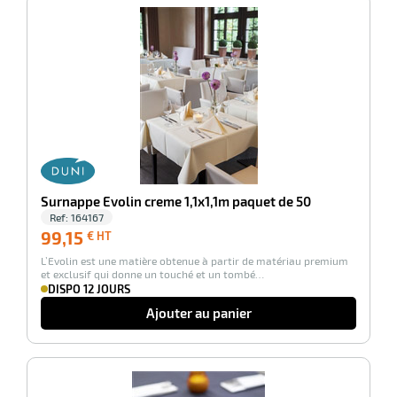
-100%
Surnappe Evolin creme 1,1x1,1m paquet de 50
Ref:
164167
99,15
99,15
€ HT
€
L’Evolin est une matière obtenue à partir de matériau premium
HT
et exclusif qui donne un touché et un tombé…
DISPO 12 JOURS
Ajouter au panier
-100%