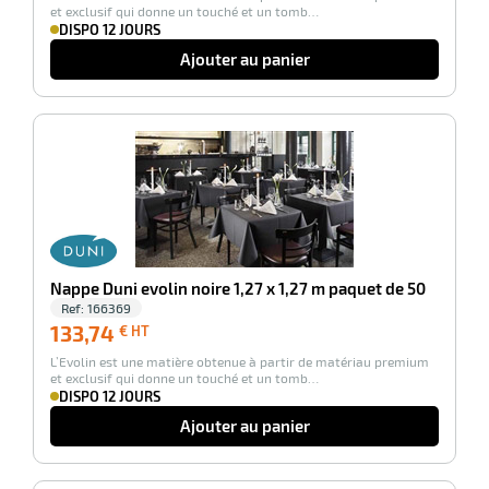
et exclusif qui donne un touché et un tomb…
DISPO 12 JOURS
r
Ajouter au panier
iel
oyage
r
erie
pement
-100%
ot
x
r
ène
its
agement
retien
ssionnel
ction
duelle
Nappe Duni evolin noire 1,27 x 1,27 m paquet de 50
ments
Ref:
166369
ssures
133,74
133,74
€ HT
€
L’Evolin est une matière obtenue à partir de matériau premium
HT
et exclusif qui donne un touché et un tomb…
DISPO 12 JOURS
Ajouter au panier