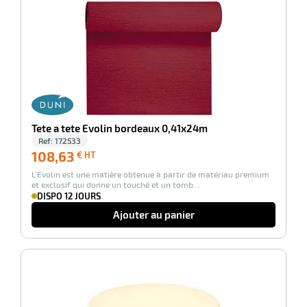
-100%
Tete a tete Evolin bordeaux 0,41x24m
Ref:
172533
108,63
108,63
€ HT
€
L’Evolin est une matière obtenue à partir de matériau premium
HT
et exclusif qui donne un touché et un tomb…
DISPO 12 JOURS
Ajouter au panier
-100%