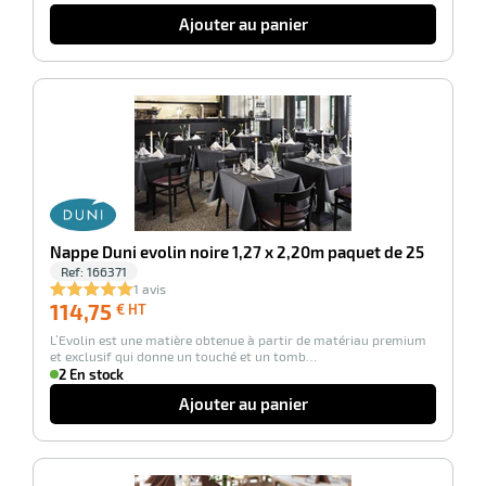
e
Ajouter au panier
r
-100%
Nappe Duni evolin noire 1,27 x 2,20m paquet de 25
r
Ref:
166371
1 avis
114,75
114,75
€ HT
€
r
L’Evolin est une matière obtenue à partir de matériau premium
HT
et exclusif qui donne un touché et un tomb…
nique
2 En stock
Ajouter au panier