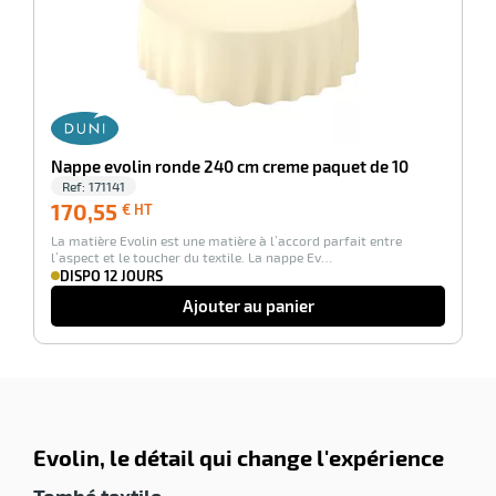
Nappe evolin ronde 240 cm creme paquet de 10
Ref:
171141
170,55
170,55
€ HT
€
La matière Evolin est une matière à l’accord parfait entre
HT
l’aspect et le toucher du textile. La nappe Ev…
DISPO 12 JOURS
Ajouter au panier
Evolin, le détail qui change l'expérience