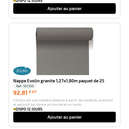
DISPO 12 JOURS
Ajouter au panier
-100%
Nappe Evolin granite 1,27x1,80m paquet de 25
Ref:
167355
92,81
92,81
€ HT
€
L’Evolin est une matière obtenue à partir de matériau premium
HT
et exclusif qui donne un touché et un tomb…
DISPO 12 JOURS
Ajouter au panier