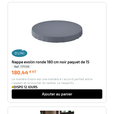
-100%
Nappe evolin ronde 180 cm noir paquet de 15
Ref:
171139
180,44
180,44
€ HT
€
La matière Evolin est une matière à l’accord parfait entre
HT
l’aspect et le toucher du textile. La nappe Ev…
DISPO 12 JOURS
Ajouter au panier
-100%