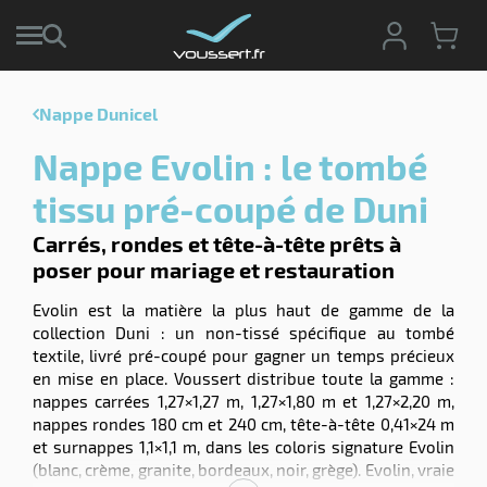
Nappe Dunicel
r
Nappe Evolin : le tombé
r
cte
tissu pré-coupé de Duni
ets
r
Carrés, rondes et tête-à-tête prêts à
yage
poser pour mariage et restauration
if
age
elle
Evolin est la matière la plus haut de gamme de la
ne
le
collection Duni : un non-tissé spécifique au tombé
textile, livré pré-coupé pour gagner un temps précieux
yage
en mise en place. Voussert distribue toute la gamme :
nappes carrées 1,27×1,27 m, 1,27×1,80 m et 1,27×2,20 m,
nappes rondes 180 cm et 240 cm, tête-à-tête 0,41×24 m
et surnappes 1,1×1,1 m, dans les coloris signature Evolin
(blanc, crème, granite, bordeaux, noir, grège). Evolin, vraie
r