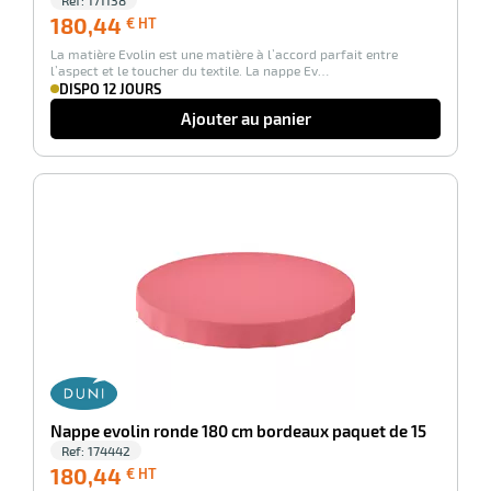
Ref:
171138
180,44
180,44
€ HT
€
La matière Evolin est une matière à l’accord parfait entre
HT
l’aspect et le toucher du textile. La nappe Ev…
DISPO 12 JOURS
Ajouter au panier
-100%
Nappe evolin ronde 180 cm bordeaux paquet de 15
Ref:
174442
180,44
180,44
€ HT
€