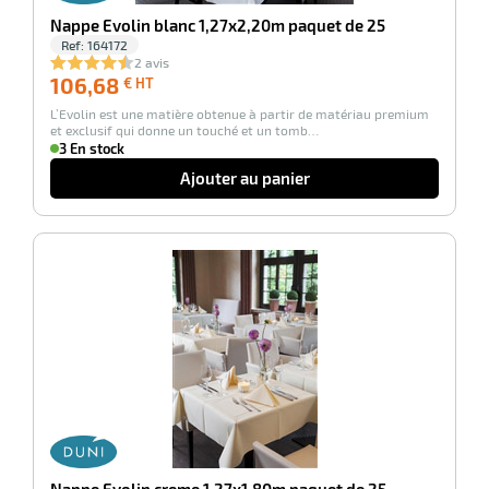
Nappe Evolin blanc 1,27x2,20m paquet de 25
r
Ref:
164172
2 avis
106,68
106,68
€ HT
€
e
L’Evolin est une matière obtenue à partir de matériau premium
HT
et exclusif qui donne un touché et un tomb…
s
3 En stock
Ajouter au panier
r
e
-100%
el