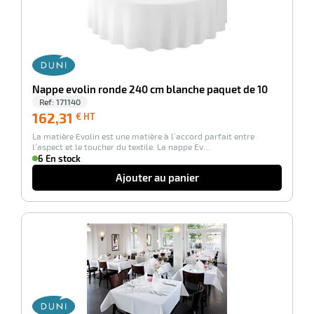
r
Nappe evolin ronde 240 cm blanche paquet de 10
Ref:
171140
162,31
162,31
€ HT
€
La matière Evolin est une matière à l’accord parfait entre
HT
llage
l’aspect et le toucher du textile. La nappe Ev…
le
6 En stock
Ajouter au panier
-100%