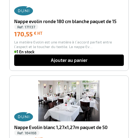
r
Nappe evolin ronde 180 cm blanche paquet de 15
Ref:
171137
170,55
170,55
€ HT
€
La matière Evolin est une matière à l’accord parfait entre
HT
l’aspect et le toucher du textile. La nappe Ev…
1 En stock
Ajouter au panier
r
-100%
elle
le
gradable
Nappe Evolin blanc 1,27x1,27m paquet de 50
Ref:
164168
124,53