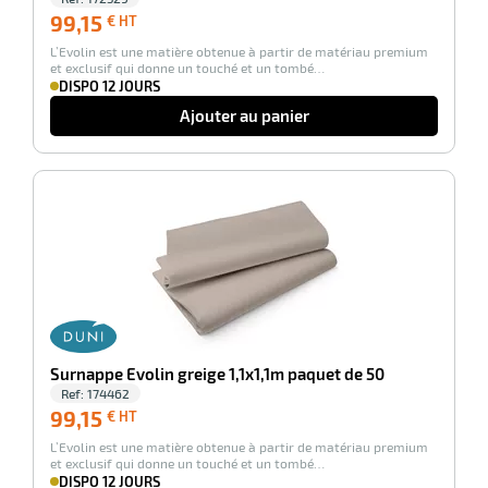
99,15
99,15
€ HT
€
L’Evolin est une matière obtenue à partir de matériau premium
HT
et exclusif qui donne un touché et un tombé…
DISPO 12 JOURS
Ajouter au panier
-100%
Surnappe Evolin greige 1,1x1,1m paquet de 50
Ref:
174462
99,15
99,15
€ HT
€
L’Evolin est une matière obtenue à partir de matériau premium
HT
et exclusif qui donne un touché et un tombé…
DISPO 12 JOURS