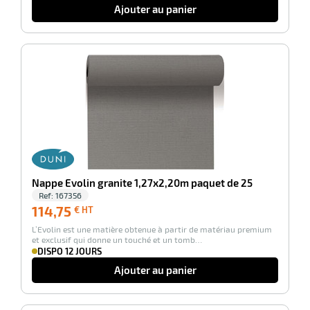
Ajouter au panier
-100%
Nappe Evolin granite 1,27x2,20m paquet de 25
Ref:
167356
114,75
114,75
€ HT
€
L’Evolin est une matière obtenue à partir de matériau premium
HT
et exclusif qui donne un touché et un tomb…
DISPO 12 JOURS
Ajouter au panier