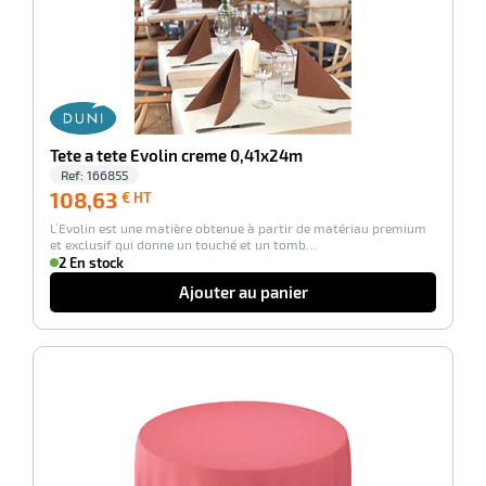
-100%
r
tte
rt
Tete a tete Evolin creme 0,41x24m
r
Ref:
166855
108,63
108,63
€ HT
€
L’Evolin est une matière obtenue à partir de matériau premium
HT
it
et exclusif qui donne un touché et un tomb…
ueil
2 En stock
Ajouter au panier
-100%