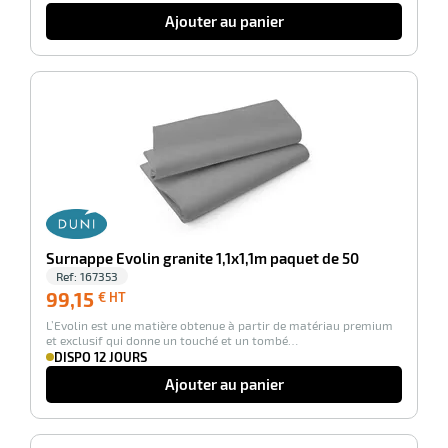
Ajouter au panier
-100%
Surnappe Evolin granite 1,1x1,1m paquet de 50
Ref:
167353
99,15
99,15
€ HT
€
L’Evolin est une matière obtenue à partir de matériau premium
HT
et exclusif qui donne un touché et un tombé…
DISPO 12 JOURS
Ajouter au panier