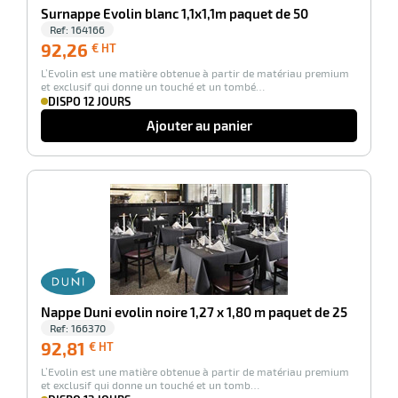
Surnappe Evolin blanc 1,1x1,1m paquet de 50
Ref:
164166
92,26
92,26
€ HT
€
L’Evolin est une matière obtenue à partir de matériau premium
HT
et exclusif qui donne un touché et un tombé…
DISPO 12 JOURS
Ajouter au panier
-100%
Nappe Duni evolin noire 1,27 x 1,80 m paquet de 25
Ref:
166370
92,81
92,81
€ HT
€
L’Evolin est une matière obtenue à partir de matériau premium
HT
et exclusif qui donne un touché et un tomb…