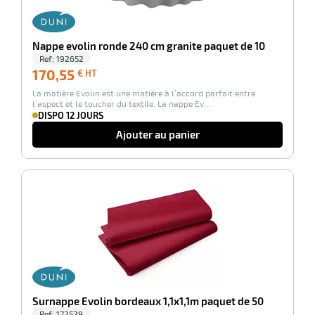
Nappe evolin ronde 240 cm granite paquet de 10
Ref:
192652
170,55
170,55
€ HT
€
La matière Evolin est une matière à l’accord parfait entre
HT
l’aspect et le toucher du textile. La nappe Ev…
DISPO 12 JOURS
Ajouter au panier
-100%
Surnappe Evolin bordeaux 1,1x1,1m paquet de 50
Ref:
172529