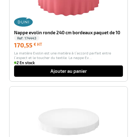
r
Nappe evolin ronde 240 cm bordeaux paquet de 10
ette
Ref:
174443
170,55
170,55
€ HT
€
e
La matière Evolin est une matière à l’accord parfait entre
HT
l’aspect et le toucher du textile. La nappe Ev…
2 En stock
Ajouter au panier
-100%
r
ette