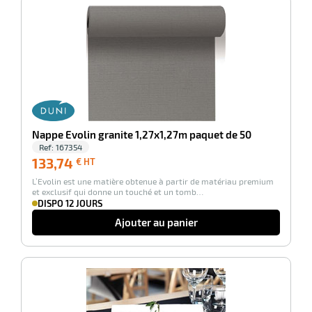
-100%
Nappe Evolin granite 1,27x1,27m paquet de 50
Ref:
167354
133,74
133,74
€ HT
€
L’Evolin est une matière obtenue à partir de matériau premium
HT
et exclusif qui donne un touché et un tomb…
DISPO 12 JOURS
Ajouter au panier
-100%