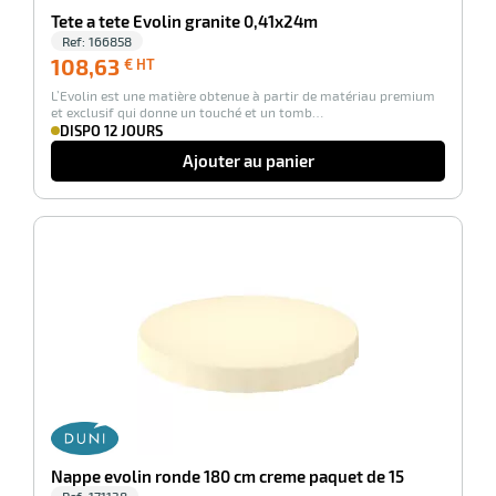
Tete a tete Evolin granite 0,41x24m
Ref:
166858
108,63
108,63
€ HT
€
L’Evolin est une matière obtenue à partir de matériau premium
HT
et exclusif qui donne un touché et un tomb…
DISPO 12 JOURS
Ajouter au panier
-100%
Nappe evolin ronde 180 cm creme paquet de 15