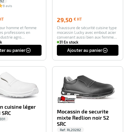
192
8 avis
31,50
29,50
29,50
HT
€ HT
€
€
pour homme et femme
Chaussure de sécurité cuisine type
HT
HT
les professions en
mocassin Lucky avec embout acier
ndustrie agro
convenant aussi bien aux femmes
e. La cha…
comme…
ck
31 En stock
ter au panier
Ajouter au panier
-100%
-100%
n cuisine léger
Mocassin de securite
1 SRC
mixte Redlion noir S2
031
SRC
Ref:
RL20282