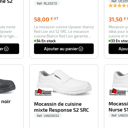
ine S2
Ref:
UE20
Ref:
RL20272
58,00
58,00
31,50
€ HT
€ 
€
ute mixte
Le mocassin cuisine Upower blanco
Mocassin 
HT
Upower
Red Lion est S2 SRC. Le mocassin
idéal pour 
e la tige:
cuisine Blanco Red Lion garantie
cuisine et i
confo…
alimentair
34 En stock
33 En sto
er
Ajouter au panier
Ajou
-100%
-100%
 noir
Mocassi
Mocassin de cuisine
Nurse S
mixte Response S2 SRC
Ref:
UW20
Ref:
UW20032