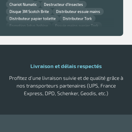
Chariot Numatic
Destructeur d'Insectes
Disque 3M Scotch Brite
Distributeur essuie mains
Distributeur papier toilette
Distributeur Tork
Enmotion lotus bobine
Essuie mains papier Tork
Gant nitrile
Lavette super chicopee
Monobrosse
Monobrosse Taski
Nappe et serviette de table Noel
Nappe jetable
Papier Smart One Tork
Poubelle cuisine Rossignol
Poubelle murale
Poubelle Rossignol
Poubelle Rubbermaid
Livraison et délais respectés
Raclette vitre professionnelle
Sèche main air pulsé
Tork savon
Profitez d’une livraison suivie et de qualité grâce à
nos transporteurs partenaires (UPS, France
Express, DPD, Schenker, Geodis, etc.)