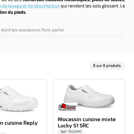
e de lavage et de désinfection
qui rendent les sols glissant. Le
don du pieds.
 dont les mocassins font partie.
frent la protection la plus adéquate à vos pieds, contre les
estauration privée.
. Ces mocassins sont désormais déclinés en blanc et mais aussi
8
sur
8
produits
-100%
-100%
Mocassin cuisine mixte
n cuisine Reply
Lucky S1 SRC
Ref:
TE20191