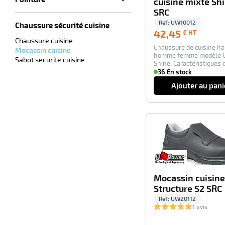
cuisine mixte Sh
SRC
Ref:
UW10012
Chaussure sécurité cuisine
42,45
42,45
€ HT
€
Chaussure cuisine
Chaussure de cuisine ha
HT
Mocassin cuisine
homme femme modèle 
Sabot securite cuisine
Shine. Caractéristiques d
Lorica hy…
36 En stock
Ajouter au pani
Mocassin cuisine
Structure S2 SRC
Ref:
UW20112
1 avis