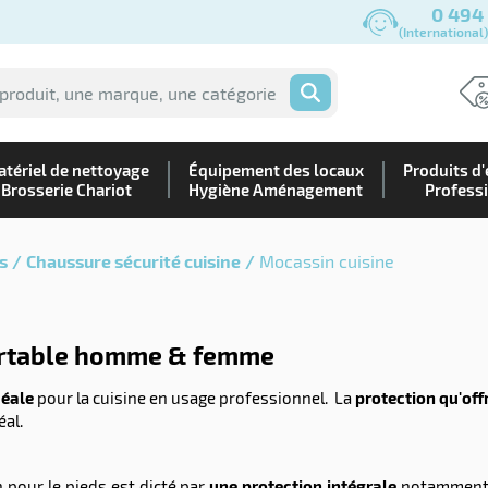
0 494
(International
OK
tériel de nettoyage
Équipement des locaux
Produits d'
Brosserie Chariot
Hygiène Aménagement
Profess
s
Chaussure sécurité cuisine
Mocassin cuisine
fortable homme & femme
déale
pour la cuisine en usage professionnel. La
protection qu'offr
éal.
 pour le pieds est dicté par
une protection intégrale
notamment