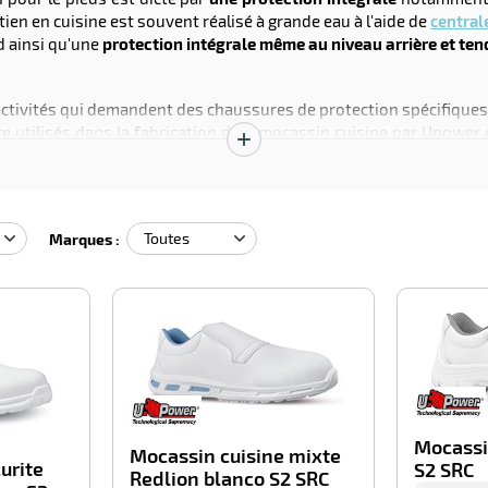
etien en cuisine est souvent réalisé à grande eau à l'aide de
central
d ainsi qu'une
protection intégrale même au niveau arrière et ten
'activités qui demandent des chaussures de protection spécifiques
 utilisés dans la fabrication d'un mocassin cuisine par Upower of
s et chimiques.
Afficher
la
comme la cuisine
et le domaine de la préparation alimentaire ou r
description
ment lavable
, grâce au design essentiel et aux matériaux utilisés
.
Marques :
-100%
-100%
Mocassi
Mocassin cuisine mixte
urite
S2 SRC
Redlion blanco S2 SRC