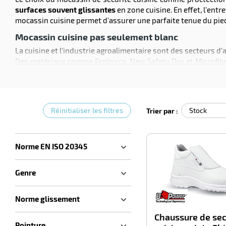
surfaces souvent glissantes
en zone cuisine. En effet, l'entr
mocassin cuisine permet d'assurer une parfaite tenue du pie
Mocassin cuisine pas seulement blanc
La cuisine et l'industrie agroalimentaire sont des secteurs d
Des matériaux comme Ecoloirca, New Safety Dry et Microfibre
ennemies invisibles comme les
bactéries, résidus organique
Ceux ci se développent d'autant plus dans un
milieu humide 
Tous les mocassins cuisine de la gamme Upower sont
facile
en noir pour s'intégrer dans tous les environnements cuisine
Réinitialiser les filtres
Trier par :
Norme EN ISO 20345
Genre
Norme glissement
Chaussure de sec
Pointure