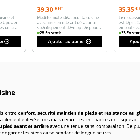
39,30
39,30
35,35
€ HT
€ 
€
isine et
Modèle mixte idéal pour la cuisine
Le mocassi
HT
ire Upower
avec une semelle antidérapante
est léger. 
es de la
spécifiquement développée pour
embout séc
lez sols…
femm…
28 En stock
23 En sto
er
Ajouter au panier
Ajou
isine
is entre
confort, sécurité maintien du pieds et résistance au 
acilement enlevé et mis mais ceux ci restent parfois un risque au
 pied avant et arrière
avec une tenue sans comparaison. De plu
de garder les pieds au se pendant de longue heures.