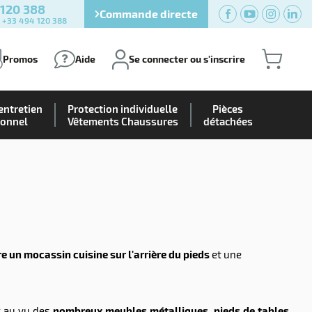
 120 388
Commande directe
) +33 494 120 388
Promos
Aide
Se connecter ou s'inscrire
entretien
Protection individuelle
Pièces
ionnel
Vêtements Chaussures
détachées
e un mocassin cuisine sur l'arrière du pieds
et une
 au vu des
nombreux meubles métalliques, pieds de tables
,