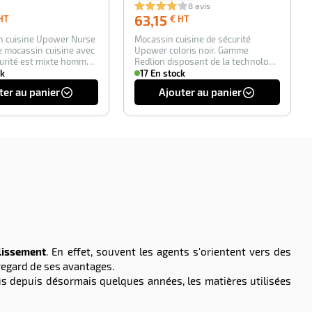
8 avis
35,35
63,15
63,15
HT
€ HT
€
€
n cuisine Upower Nurse
Mocassin cuisine de sécurité
HT
HT
Ce mocassin cuisine avec
Upower coloris noir. Gamme
urité est mixte homme
Redlion disposant de la technologie
Redlion et In…
ck
17 En stock
ter au panier
Ajouter au panier
glissement
. En effet, souvent les agents s'orientent vers des
 regard de ses avantages.
s depuis désormais quelques années, les matières utilisées