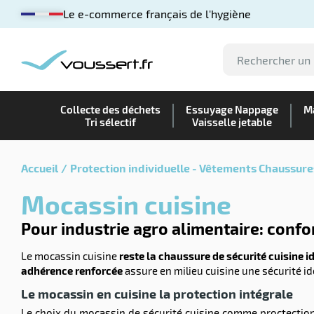
Le e-commerce français de l'hygiène
Collecte des déchets
Essuyage Nappage
Ma
Tri sélectif
Vaisselle jetable
Accueil
Protection individuelle - Vêtements Chaussure
Mocassin cuisine
Pour industrie agro alimentaire: con
Le mocassin cuisine
reste la chaussure de sécurité cuisine i
adhérence renforcée
assure en milieu cuisine une sécurité id
Le mocassin en cuisine la protection intégrale
Le choix du mocassin de sécurité cuisine comme proctection