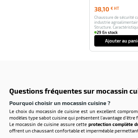
38,10
38,10
€ HT
€
Chaussure de sécurité cu
HT
industrie agroalimenta
Structure. Caractéristiqu
tige…
29 En stock
Ajouter au pani
Questions fréquentes sur mocassin cu
Pourquoi choisir un mocassin cuisine ?
Le choix du mocassin de cuisine est un excellent comprom
modèles type sabot cuisine qui présentent l'avantage d'être f
Le mocassin de cuisine assure cette
protection complète du
offrent un chaussant confortable et imperméable permettant 