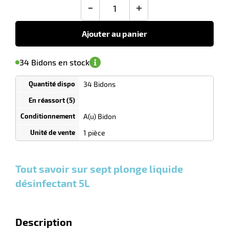
tien
20,50
-
+
€
HT
Ajouter au panier
uet
'avertir de
le
sa
Minimum
34 Bidons en stock
isponibilité
(5)
de
commande
1
34 Bidons
Tarif
Bidons
dégressif
selon
quantité
A(u) Bidon
r
0
0
0,00
0,00
1
20,50
1 pièce
Bidons
Bidons
Bidon
€ HT
€ HT
€ HT
et
et
et
plus :
plus :
plus :
tien
Tout savoir sur sept plonge liquide
désinfectant 5L
Description