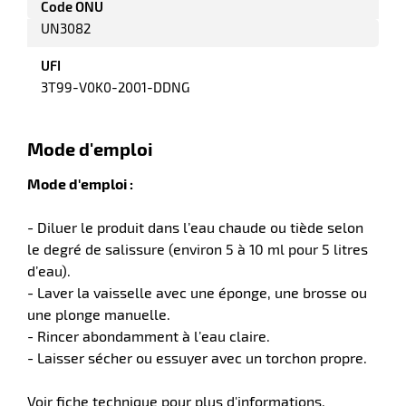
Code ONU
UN3082
UFI
3T99-V0K0-2001-DDNG
Mode d'emploi
Mode d'emploi :
r
- Diluer le produit dans l’eau chaude ou tiède selon
le degré de salissure (environ 5 à 10 ml pour 5 litres
ction
d’eau).
duelle
- Laver la vaisselle avec une éponge, une brosse ou
ments
une plonge manuelle.
ssures
- Rincer abondamment à l’eau claire.
- Laisser sécher ou essuyer avec un torchon propre.
Voir fiche technique pour plus d'informations.