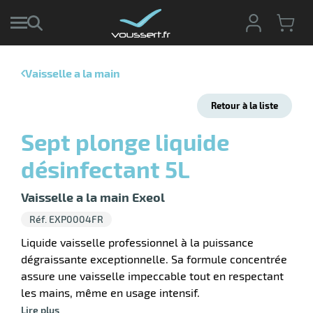
Vaisselle a la main
r
Retour à la liste
r
cte
Sept plonge liquide
ets
r
désinfectant 5L
yage
if
age
elle
Vaisselle a la main Exeol
r
le
iel
Réf. EXP0004FR
oyage
r
Liquide vaisselle professionnel à la puissance
erie
pement
dégraissante exceptionnelle. Sa formule concentrée
ot
assure une vaisselle impeccable tout en respectant
x
r
ène
les mains, même en usage intensif.
its
agement
retien
Lire plus