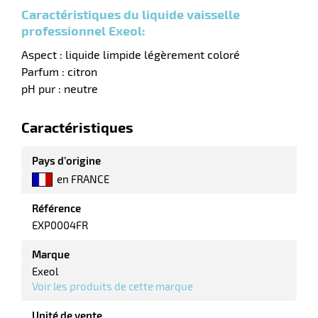
Caractéristiques du liquide vaisselle
tes
professionnel Exeol:
bles
Aspect : liquide limpide légèrement coloré
Parfum : citron
pH pur : neutre
r
Caractéristiques
ge
Pays d’origine
en FRANCE
Référence
EXP0004FR
Marque
r
Exeol
Voir les produits de cette marque
ge
Unité de vente