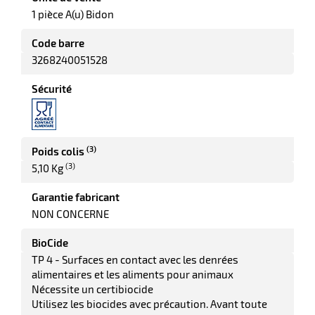
elle
1 pièce A(u) Bidon
Code barre
3268240051528
Sécurité
(3)
Poids colis
r
(3)
5,10 Kg
Garantie fabricant
it
NON CONCERNE
tien
ne
BioCide
TP 4 - Surfaces en contact avec les denrées
alimentaires et les aliments pour animaux
Nécessite un certibiocide
Utilisez les biocides avec précaution. Avant toute
r