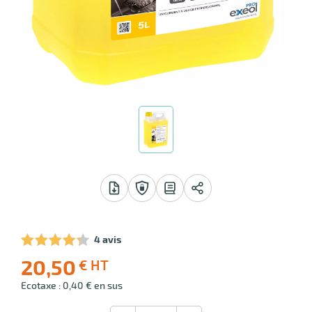
r
erie
rbant
4 avis
20,50
€ HT
-10
r
Livraison
Prix
Ecotaxe : 0,40 € en sus
offerte
public
(1)
conseillé