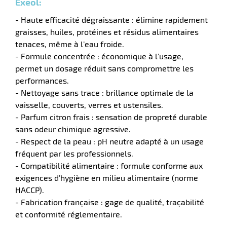
Exeol:
- Haute efficacité dégraissante : élimine rapidement
tien
aire
graisses, huiles, protéines et résidus alimentaires
tenaces, même à l’eau froide.
- Formule concentrée : économique à l’usage,
permet un dosage réduit sans compromettre les
performances.
- Nettoyage sans trace : brillance optimale de la
r
vaisselle, couverts, verres et ustensiles.
- Parfum citron frais : sensation de propreté durable
sans odeur chimique agressive.
tien
- Respect de la peau : pH neutre adapté à un usage
fréquent par les professionnels.
ce
- Compatibilité alimentaire : formule conforme aux
exigences d’hygiène en milieu alimentaire (norme
HACCP).
- Fabrication française : gage de qualité, traçabilité
r
et conformité réglementaire.