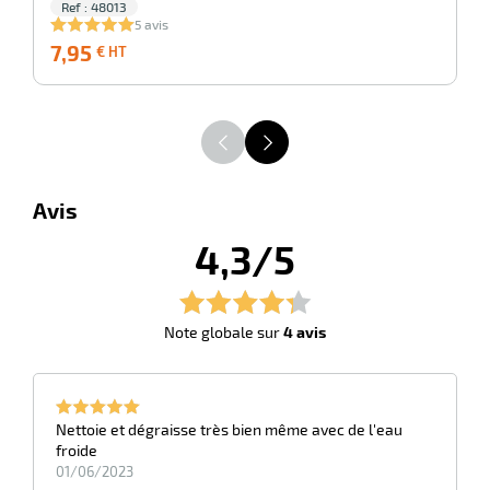
Ref : 48013
5 avis
7,95
7,95
2
€ HT
€
HT
Avis
4,3/5
Note globale sur
4 avis
Nettoie et dégraisse très bien même avec de l'eau
froide
01/06/2023