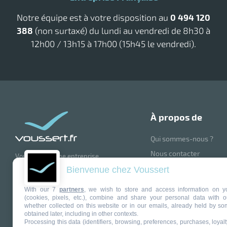
Notre équipe est à votre disposition au
0 494 120
388
(non surtaxé) du lundi au vendredi de 8h30 à
12h00 / 13h15 à 17h00 (15h45 le vendredi).
à propos de
Qui sommes-nous ?
Nous contacter
Voussert est une entreprise
française renommée, spécialisée
Blog
Bienvenue chez Voussert
dans la vente en ligne de produits et
Suivez nous sur la Tea
matériel d'entretien pour les
With our 7
partners
, we wish to store and access information on y
professionnels et particuliers.
Mentions légales
(cookies, pixels, etc.), combine and share your personal data with o
Avec plus de 30 ans d'expérience,
whether collected on this website or in our emails, already held by so
Voussert offre une large gamme de
Politique de confidential
obtained later, including in other contexts.
produits allant des produits
Processing this data (identifiers, browsing, preferences, purchases, loyal
Gestion des cookies