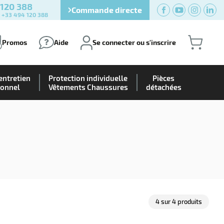
 120 388
Commande directe
) +33 494 120 388
Promos
Aide
Se connecter ou s'inscrire
entretien
Protection individuelle
Pièces
ionnel
Vêtements Chaussures
détachées
4
sur
4
produits