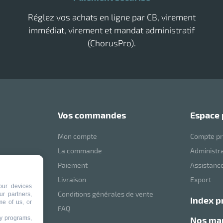
Réglez vos achats en ligne par CB, virement
immédiat, virement et mandat administratif
(ChorusPro).
vos commandes
espace
Mon compte
Compte pr
La commande
Administr
Paiement
Assistance
mVoussert
Livraison
Export
our devices
Conditions générales de vente
ur partners,
index p
me of us, or
ité
FAQ
ty programs,
nos m