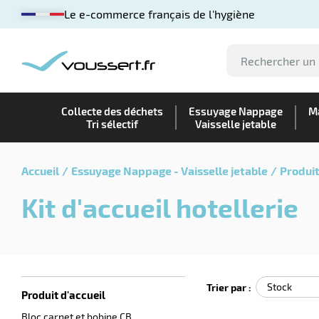
Le e-commerce français de l'hygiène
Collecte des déchets
Essuyage Nappage
Ma
Tri sélectif
Vaisselle jetable
Accueil
Essuyage Nappage - Vaisselle jetable
Produit
Kit d'accueil hotellerie
Trier par :
Produit d'accueil
Bloc carnet et bobine CB