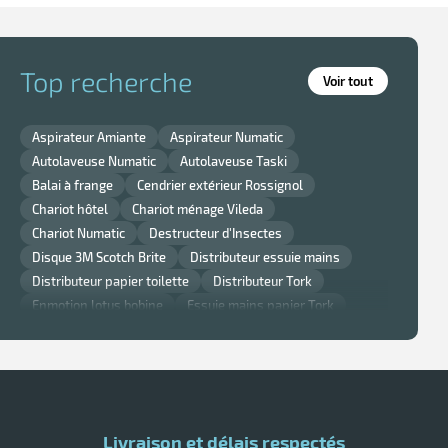
Top recherche
Voir tout
Aspirateur Amiante
Aspirateur Numatic
Autolaveuse Numatic
Autolaveuse Taski
Balai à frange
Cendrier extérieur Rossignol
Chariot hôtel
Chariot ménage Vileda
Chariot Numatic
Destructeur d'Insectes
Disque 3M Scotch Brite
Distributeur essuie mains
Distributeur papier toilette
Distributeur Tork
Enmotion lotus bobine
Essuie mains papier Tork
Gant nitrile
Lavette super chicopee
Monobrosse
Monobrosse Taski
Nappe et serviette de table Noel
Nappe jetable
Papier Smart One Tork
Poubelle cuisine Rossignol
Poubelle murale
Poubelle Rossignol
Poubelle Rubbermaid
Livraison et délais respectés