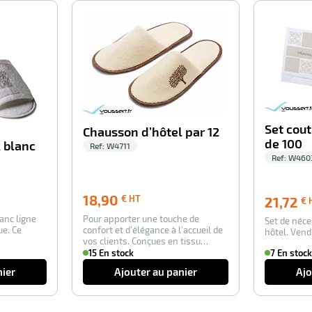
-100%
-100%
Set cout
Chausson d’hôtel par 12
de 100
 blanc
Ref:
W4711
Ref:
W460
18,90
18,90
€ HT
21,72
€ 
€
anc ligne
Pour apporter une touche de
HT
Set de néce
ue. Ce
confort et d’élégance à l’accueil de
hôtel. Vend
vos clients. Conçues en tissu
éponge, le…
15 En stock
7 En stock
nier
Ajouter au panier
Ajo