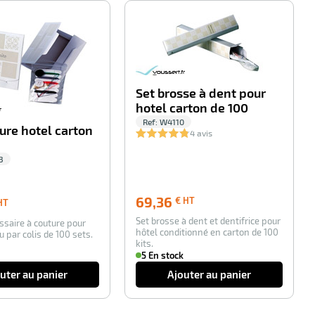
-100%
-100%
Set brosse à dent pour
hotel carton de 100
Ref:
W4110
ure hotel carton
4 avis
3
69,36
69,36
21,72
€ HT
HT
€
€
Set brosse à dent et dentifrice pour
HT
ssaire à couture pour
HT
hôtel conditionné en carton de 100
u par colis de 100 sets.
kits.
5 En stock
uter au panier
Ajouter au panier