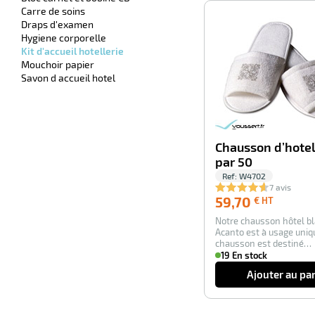
Carre de soins
Draps d'examen
Hygiene corporelle
Kit d'accueil hotellerie
Mouchoir papier
Savon d accueil hotel
Chausson d’hotel
par 50
Ref:
W4702
7 avis
59,70
59,70
€ HT
€
Notre chausson hôtel bl
HT
Acanto est à usage uniq
chausson est destiné
principalement à l’hô…
19 En stock
Ajouter au pa