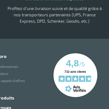
Raclette vitre professionnelle
Sèche main air pulsé
Tork savon
Profitez d’une livraison suivie et de qualité grâce à
nos transporteurs partenaires (UPS, France
Express, DPD, Schenker, Geodis, etc.)
 pro
4,8
/
5
ofessionnel
732
avis clients
ations
 appels d’offres
roduits
arques