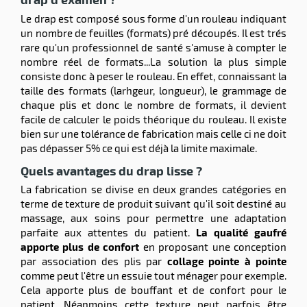
Le drap est composé sous forme d'un rouleau indiquant
r
un nombre de feuilles (formats) pré découpés. Il est trés
iel
rare qu'un professionnel de santé s'amuse à compter le
nombre réel de formats...La solution la plus simple
oyage
r
consiste donc à peser le rouleau. En effet, connaissant la
erie
pement
taille des formats (larhgeur, longueur), le grammage de
ot
chaque plis et donc le nombre de formats, il devient
x
r
facile de calculer le poids théorique du rouleau. Il existe
ène
its
bien sur une tolérance de fabrication mais celle ci ne doit
agement
retien
pas dépasser 5% ce qui est déjà la limite maximale.
ssionnel
ction
Quels avantages du drap lisse ?
duelle
La fabrication se divise en deux grandes catégories en
ments
terme de texture de produit suivant qu'il soit destiné au
ssures
massage, aux soins pour permettre une adaptation
parfaite aux attentes du patient.
La qualité gaufré
apporte plus de confort
en proposant une conception
par association des plis par
collage pointe à pointe
comme peut l'être un essuie tout ménager pour exemple.
Cela apporte plus de bouffant et de confort pour le
patient. Néanmoins cette texture peut parfois être