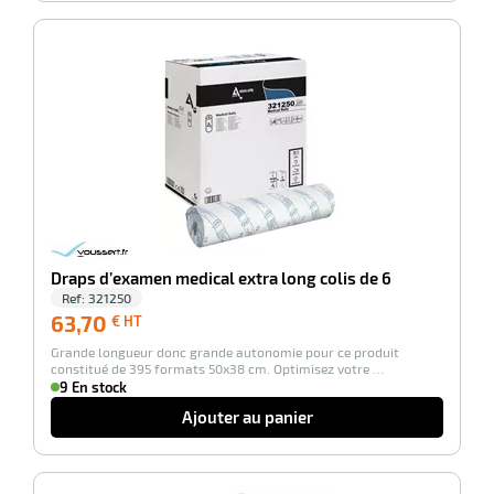
-100%
r
ette
e
Draps d’examen medical extra long colis de 6
Ref:
321250
63,70
63,70
€ HT
€
Grande longueur donc grande autonomie pour ce produit
HT
constitué de 395 formats 50x38 cm. Optimisez votre …
9 En stock
r
Ajouter au panier
ette