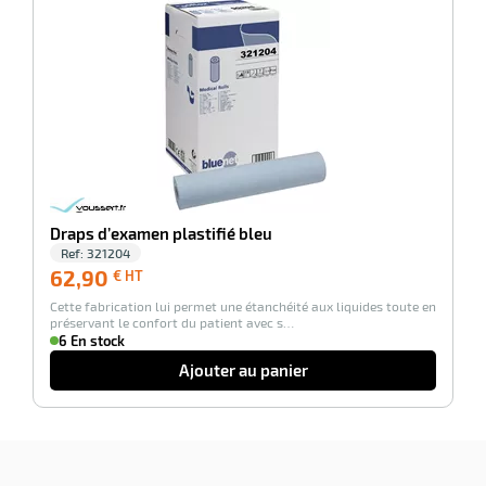
r
-100%
Draps d’examen plastifié bleu
Ref:
321204
62,90
62,90
€ HT
r
€
Cette fabrication lui permet une étanchéité aux liquides toute en
HT
préservant le confort du patient avec s…
6 En stock
elle
Ajouter au panier
le
gradable