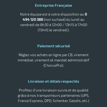
Poubelle Rossignol
Poubelle Rubbermaid
Entreprise Française
Raclette vitre professionnelle
Sèche main air pulsé
Notre équipe est à votre disposition au
0
Tork savon
494 120 388
(non surtaxé) du lundi au
vendredi de 8h30 à 12h00 / 13h15 à 17h00
(15h45 le vendredi).
Paiement sécurisé
Réglez vos achats en ligne par CB, virement
immédiat, virement et mandat administratif
(ChorusPro).
Livraison et délais respectés
Profitez d’une livraison suivie et de qualité
grâce à nos transporteurs partenaires (UPS,
France Express, DPD, Schenker, Geodis, etc.)