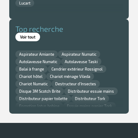
Lucart
Top recherche
Voir tout
Aspirateur Amiante
Aspirateur Numatic
Autolaveuse Numatic
Autolaveuse Taski
Balai à frange
Cendrier extérieur Rossignol
Chariot hôtel
Chariot ménage Vileda
Chariot Numatic
Destructeur d'Insectes
Disque 3M Scotch Brite
Distributeur essuie mains
Distributeur papier toilette
Distributeur Tork
Enmotion lotus bobine
Essuie mains papier Tork
Gant nitrile
Lavette super chicopee
Monobrosse
Monobrosse Taski
Nappe et serviette de table Noel
Nappe jetable
Papier Smart One Tork
Poubelle cuisine Rossignol
Poubelle murale