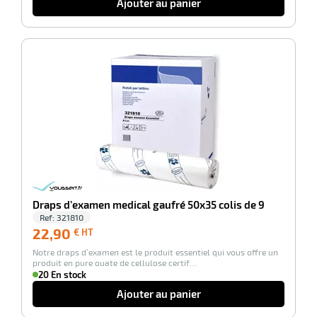
Ajouter au panier
r
-100%
tte
rt
r
it
ueil
Draps d’examen medical gaufré 50x35 colis de 9
Ref:
321810
22,90
22,90
€ HT
€
Notre draps d’examen est le produit essentiel qui vous offre un
HT
produit en pure ouate de cellulose certif…
20 En stock
Ajouter au panier