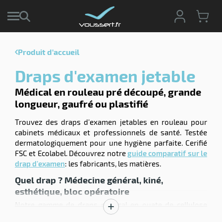
Produit d'accueil
r
Draps d'examen jetable
r
cte
Médical en rouleau pré découpé, grande
longueur, gaufré ou plastifié
ets
r
yage
Trouvez des draps d'examen jetables en rouleau pour
if
age
cabinets médicaux et professionnels de santé. Testée
elle
dermatologiquement pour une hygiène parfaite. Cerifié
ne
le
FSC et Ecolabel. Découvrez notre
guide comparatif sur le
drap d'examen
: les fabricants, les matières.
yage
Quel drap ? Médecine général, kiné,
esthétique, bloc opératoire
Notre gamme de draps médical en ouate de cellulose
Afficher
apporte une garantie d'hygiène de
produits intégrant
r