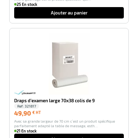
e
25 En stock
r
Ajouter au panier
-100%
r
r
Draps d’examen large 70x38 colis de 9
nique
Ref:
321817
49,90
49,90
€ HT
€
Avec sa grande largeur de 70 cm c’est un produit spécifique
HT
parfaitement adapté la table de massage, esth…
21 En stock