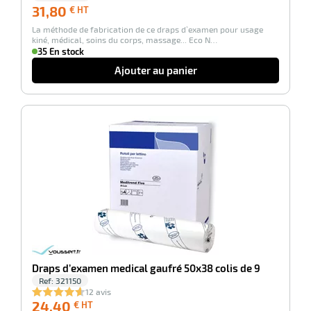
31,80
31,80
€ HT
€
r
La méthode de fabrication de ce draps d’examen pour usage
HT
kiné, médical, soins du corps, massage... Eco N…
35 En stock
Ajouter au panier
e
s
r
-100%
e
el
Draps d’examen medical gaufré 50x38 colis de 9
Ref:
321150
12 avis
24,40
24,40
€ HT