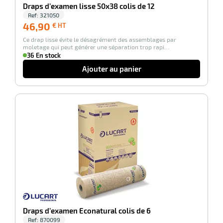
Draps d’examen lisse 50x38 colis de 12
Ref:
321050
46,90
46,90
€ HT
€
Ce drap lisse évite le désagrément des assemblages par
HT
moletage qui peut générer une séparation trop rapi…
36 En stock
r
Ajouter au panier
llage
-100%
le
Draps d’examen Econatural colis de 6
Ref:
870099