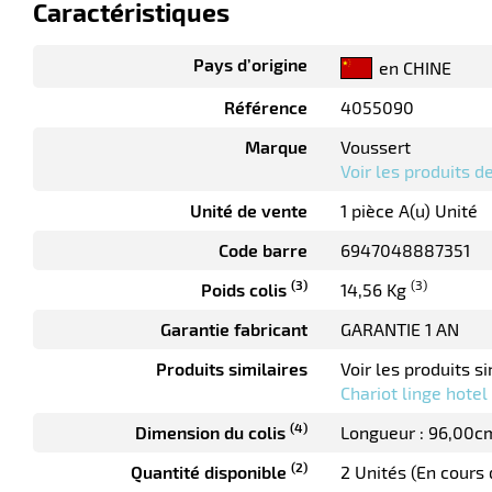
Caractéristiques
Pays d’origine
en CHINE
Référence
4055090
Marque
Voussert
Voir les produits 
Unité de vente
1 pièce A(u) Unité
Code barre
6947048887351
(3)
(3)
Poids colis
14,56 Kg
Garantie fabricant
GARANTIE 1 AN
Produits similaires
Voir les produits si
Chariot linge hotel
(4)
Dimension du colis
Longueur : 96,00c
(2)
Quantité disponible
2 Unités (En cours