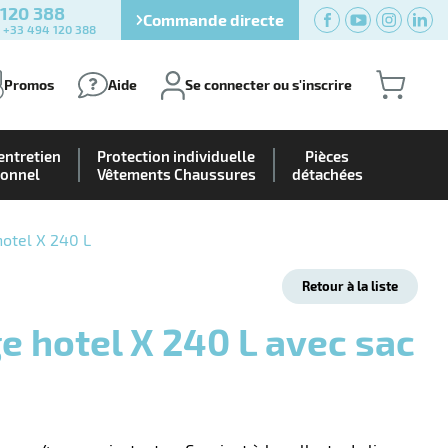
 120 388
Commande directe
) +33 494 120 388
Promos
Aide
Se connecter ou s'inscrire
entretien
Protection individuelle
Pièces
ionnel
Vêtements Chaussures
détachées
hotel X 240 L
Retour à la liste
nge hotel X 240 L avec sac