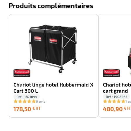
Produits complémentaires
-100%
Chariot linge hotel Rubbermaid X
Chariot hot
Cart 300 L
cart grand
Ref : 1871644
Ref : 1902465
6 avis
1 a
178,50
178,50
480,90
€ HT
€ H
€
HT