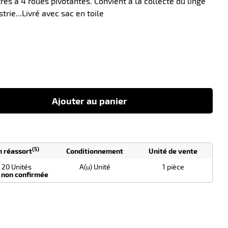
tres a 4 roues pivotantes. Convient à la collecte du linge
trie...Livré avec sac en toile
-10
Ajouter au panier
(5)
n réassort
Conditionnement
Unité de vente
20 Unités
A(u) Unité
1 pièce
 non confirmée