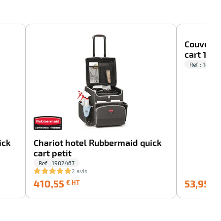
-100%
-100%
Couvercl
cart 150 
Ref : 18898
ick
Chariot hotel Rubbermaid quick
cart petit
Ref : 1902467
2 avis
410,55
410,55
53,95
€ HT
€ 
€
HT